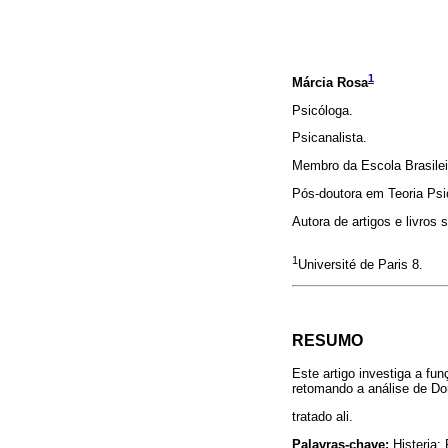
1
Márcia Rosa
Psicóloga.
Psicanalista.
Membro da Escola Brasilei
Pós-doutora em Teoria Psi
Autora de artigos e livros s
1
Université de Paris 8.
RESUMO
Este artigo investiga a fu
retomando a análise de Do
tratado ali.
Palavras-chave:
Histeria;