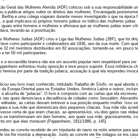
ão Geral das Mulheres Alemãs (ADF) colocou sob a sua responsabilidade um g
u a publicar artigos sobre os direitos das mulheres. Encarregada posteriorm
s, Bertha e uma colega viajaram durante meses investigando o que na época
, a qual implicava os próprios homens judeus no tráfico das mulheres judias.
os iguais entre homens e mulheres e afirmava que as mulheres judias eram vít
va, levando-as à prostituição.
 Mulheres Judias (ADF) criou a Liga das Mulheres Judias (JBF), que foi dir
a teve como participante e colaboradora até 1936, ano da sua morte. Com qua
 32 mil membros distribuídos em 82 associações, tornando-se, em pouco t
a ter 50 mil participantes.
ão e a escravidão branca não era um assunto popular nem respeitável para ser
appenheim enfrentou muita oposição e teve pouco suporte. Essa militância c
heresia por parte da tradição judaica, acusação à qual ela respondeu invoc
cou seu livro mais conhecido, intitulado
Trabalho de Sísifo,
no qual aborda o 
 da Europa Oriental para os Estados Unidos, América Latina e outros, incluin
a alcunha de “polacas”. O livro é composto com as cartas que ela escreveu
as nas quais denunciava a decadência de cidades como Jerusalém, Alexandri
 editadas, as cartas deixam entrever a sua posição enquanto mulher. Isso se
 para a sua mãe que domesticara dois pequenos chacais. Sua mãe não acredi
ivesse certa de que eram chacais, ao apresentá-los, viu dois gatos nas rédea
ão se transformaram em dois homens, aos quais sua mãe, graciosamente, c
ento em que elas moravam (Pappenheim, 1911/1986, p. 145).
deu ao convite recebido de um tripulante do navio na noite anterior para qu
e iria lhe mostrar a depravação. Junto ao convite ele lhe indagou se era casad