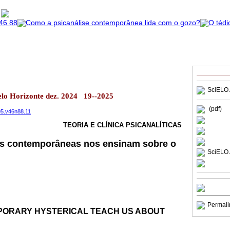
SciELO 
elo Horizonte dez. 2024 19--2025
(pdf)
95.v46n88.11
TEORIA E CLÍNICA PSICANALÍTICAS
cas contemporâneas nos ensinam sobre o
SciELO 
Permali
ORARY HYSTERICAL TEACH US ABOUT