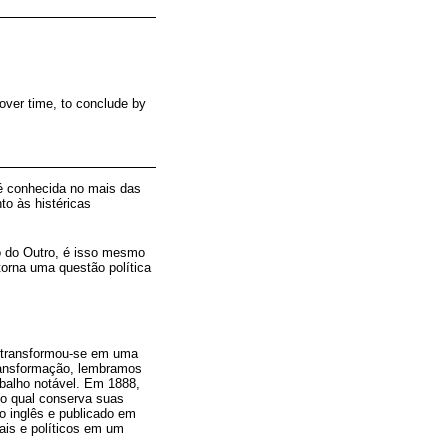
 over time, to conclude by
 é conhecida no mais das
to às histéricas
o do Outro, é isso mesmo
orna uma questão política
os transformou-se em uma
transformação, lembramos
rabalho notável. Em 1888,
(o qual conserva suas
a o inglês e publicado em
ais e políticos em um