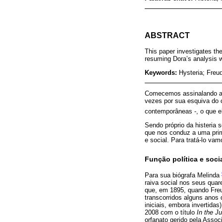
ABSTRACT
This paper investigates the
resuming Dora’s analysis w
Keywords:
Hysteria; Freu
Comecemos assinalando a d
vezes por sua esquiva do c
contemporâneas -, o que e
Sendo próprio da histeri
que nos conduz a uma prim
e social. Para tratá-lo va
Função política e socia
Para sua biógrafa Melinda
raiva social nos seus qua
que, em 1895, quando Fre
transcorridos alguns anos
iniciais, embora invertidas
2008 com o título
In the J
orfanato gerido pela Assoc