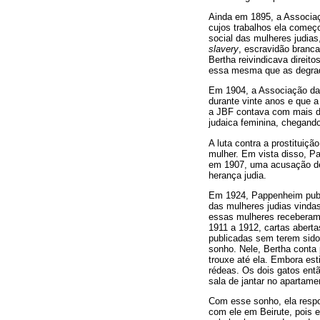
Ainda em 1895, a Associaç
cujos trabalhos ela começo
social das mulheres judia
slavery
, escravidão branca
Bertha reivindicava direit
essa mesma que as degrada
Em 1904, a Associação das
durante vinte anos e que 
a JBF contava com mais de
judaica feminina, chegando 
A luta contra a prostituiç
mulher. Em vista disso, P
em 1907, uma acusação de 
herança judia.
Em 1924, Pappenheim publi
das mulheres judias vindas
essas mulheres receberam 
1911 a 1912, cartas abert
publicadas sem terem sido
sonho. Nele, Bertha conta
trouxe até ela. Embora est
rédeas. Os dois gatos ent
sala de jantar no apartam
Com esse sonho, ela respon
com ele em Beirute, pois el