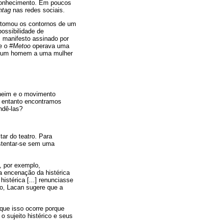
econhecimento. Em poucos
htag
nas redes sociais.
tomou os contornos de um
ossibilidade de
m manifesto assinado por
e o #
Metoo
operava uma
de um homem a uma mulher
heim e o movimento
o entanto encontramos
ndê-las?
tar do teatro. Para
ustentar-se sem uma
 por exemplo,
a encenação da histérica
istérica [...] renunciasse
so, Lacan sugere que a
que isso ocorre porque
o sujeito histérico e seus