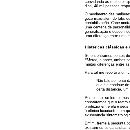
convidando as mulheres qu
dias, 40 mil pessoas resp
O movimento das mulhere
gozo mais-além do falo, ou
contabilização. Cabe anota
uma centena de personali
generalização e desconhe
uma diferença entre uma ca
Histéricas clássicas 
Se encontramos pontos de
#
Metoo
, a saber, ambos p
muitas diferenças entre a
Para tal me reporto a um c
Não falo somente da
que ele continue de
certa distância, um 
Posto isso, se lermos nos
constatamos que o teatro 
produzirá entre ela e seus
à clínica luxuriante com q
exuberância sintomatológic
Enfim, frente à pergunta 
existem os psicanalistas, 