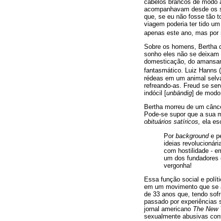
cabelos brancos de modo 
acompanhavam desde os seu
que, se eu não fosse tão t
viagem poderia ter tido um
apenas este ano, mas por
Sobre os homens, Bertha di
sonho eles não se deixam d
domesticação, do amansam
fantasmático. Luiz Hanns (
rédeas em um animal selvag
refreando-as. Freud se ser
indócil [
unbändig
] de modo
Bertha morreu de um câncer
Pode-se supor que a sua mi
obituários satíricos,
ela es
Por
background
e pe
ideias revolucionár
com hostilidade - e
um dos fundadores d
vergonha!
Essa função social e polí
em um movimento que se 
de 33 anos que, tendo sof
passado por experiências 
jornal americano
The New 
sexualmente abusivas cont