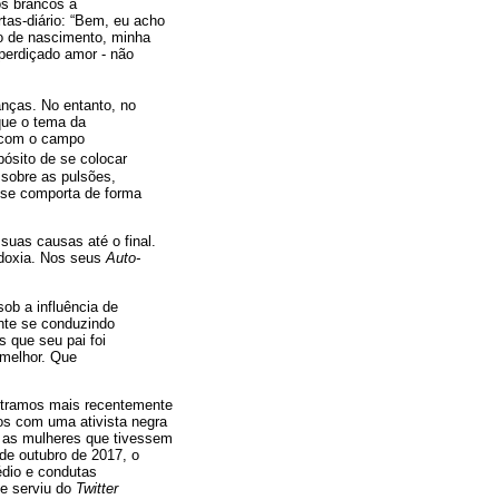
s brancos a
tas-diário: “Bem, eu acho
do de nascimento, minha
sperdiçado amor - não
anças. No entanto, no
 que o tema da
u com o campo
ósito de se colocar
 sobre as pulsões,
 se comporta de forma
suas causas até o final.
todoxia. Nos seus
Auto-
ob a influência de
nte se conduzindo
 que seu pai foi
 melhor. Que
ontramos mais recentemente
s com uma ativista negra
e as mulheres que tivessem
de outubro de 2017, o
dio e condutas
se serviu do
Twitter