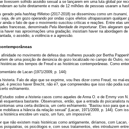
e tivessem sofrido assédio sexual a se lançarem em uma luta global por r
onderam ao tuíte diretamente e mais de 12 milhões de pessoas usaram a
has
s gerado pela
hashtag #Metoo
(2017-2018) se disseminou como um
tsunami,
 seja, de um gozo operando por ondas cujos efeitos ultrapassaram qualquer p
r ainda o fato de que o movimento suscitou críticas e reações. Entre elas u
dades francesas, denominado
Pela liberdade de importunar
. Eles alegaram qu
cia haver nas aproximações uma gradação; insistiam haver na abordagem 
ntada, o assédio, a violência e a agressão.
e contemporâneas
 afinidade no movimento de defesa das mulheres puxado por Bertha Pappen
artem de uma posição de denúncia do gozo localizado no campo do Outro, n
s histéricas dos tempos de Freud e as histéricas contemporâneas. Como ente
omentário de Lacan (1971/2009, p. 144):
 histeria. Falo de algo que se exprime, vou lhes dizer como Freud, no mal-es
 pé, é preciso haver Brecht, não é?, que compreendeu que isso não podia s
certo esfriamento.
Estudos sobre a histeria
casos como aqueles de Anna O. e de Emmy von N.,
ali esquentava bastante. Observamos, então, que a entrada do psicanalista n
 sintomas uma certa distância, um certo esfriamento. “Bastou isso para que a h
ue mobiliava a hiância da relação sexual” (Lacan, 1971/2009, p. 144). Com is
a histérica encobre um vazio, um furo, um impossível.
por que não existem mais histéricas como antigamente, diríamos, com Lacan, 
os psiquiatras, os psicólogos e, com seus tratamentos, eles introduzem entre 