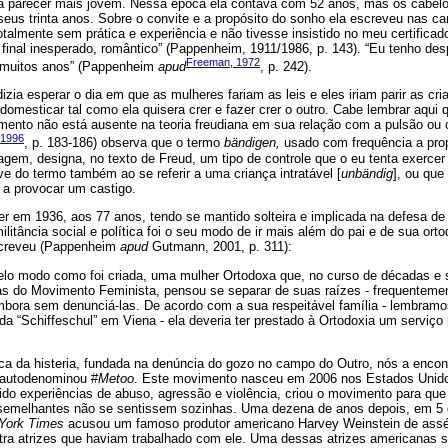
a parecer mais jovem. Nessa época ela contava com 52 anos, mas os cabelo
s trinta anos. Sobre o convite e a propósito do sonho ela escreveu nas car
otalmente sem prática e experiência e não tivesse insistido no meu certifica
 final inesperado, romântico” (Pappenheim, 1911/1986, p. 143). “Eu tenho de
Freeman, 1972
 muitos anos” (Pappenheim
apud
, p. 242).
zia esperar o dia em que as mulheres fariam as leis e eles iriam parir as cri
omesticar tal como ela quisera crer e fazer crer o outro. Cabe lembrar aqui
ento não está ausente na teoria freudiana em sua relação com a pulsão o
1996
, p. 183-186) observa que o termo
bändigen,
usado com frequência a prop
em, designa, no texto de Freud, um tipo de controle que o eu tenta exercer
ve do termo também ao se referir a uma criança intratável [
unbändig
], ou que
 a provocar um castigo.
 em 1936, aos 77 anos, tendo se mantido solteira e implicada na defesa de 
litância social e política foi o seu modo de ir mais além do pai e de sua or
creveu (Pappenheim
apud
Gutmann, 2001, p. 311):
lo modo como foi criada, uma mulher Ortodoxa que, no curso de décadas e s
ias do Movimento Feminista, pensou se separar de suas raízes - frequenteme
mbora sem denunciá-las. De acordo com a sua respeitável família - lembramos
a “Schiffeschul” em Viena - ela deveria ter prestado à Ortodoxia um serviço
tica da histeria, fundada na denúncia do gozo no campo do Outro, nós a enc
autodenominou #
Metoo
. Este movimento nasceu em 2006 nos Estados Unido
rido experiências de abuso, agressão e violência, criou o movimento para qu
semelhantes não se sentissem sozinhas. Uma dezena de anos depois, em 5 
York Times
acusou um famoso produtor americano Harvey Weinstein de assé
ra atrizes que haviam trabalhado com ele. Uma dessas atrizes americanas 