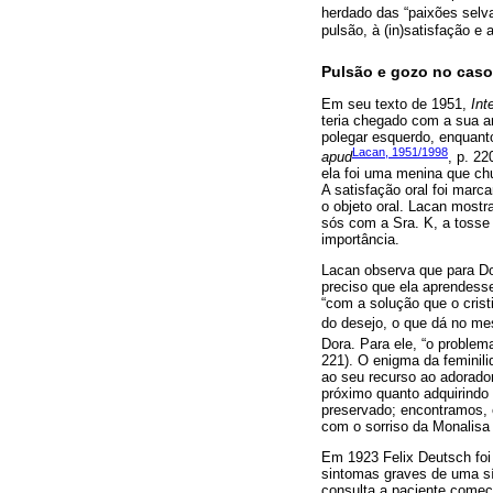
herdado das “paixões selva
pulsão, à (in)satisfação 
Pulsão e gozo no caso
Em seu texto de 1951,
Int
teria chegado com a sua an
polegar esquerdo, enquant
Lacan, 1951/1998
apud
, p. 22
ela foi uma menina que chu
A satisfação oral foi marca
o objeto oral. Lacan mostra
sós com a Sra. K, a tosse 
importância.
Lacan observa que para Dor
preciso que ela aprendesse
“com a solução que o crist
do desejo, o que dá no me
Dora. Para ele, “o proble
221). O enigma da feminili
ao seu recurso ao adorado
próximo quanto adquirindo 
preservado; encontramos, 
com o sorriso da Monalisa
Em 1923 Felix Deutsch fo
sintomas graves de uma sí
consulta a paciente começo