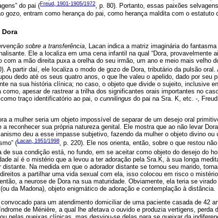
Freud, 1901-1905/1972
gens” do pai (
, p. 80). Portanto, essas paixões selvage
e ao gozo, entram como herança do pai, como herança maldita com o estatuto 
 Dora
ervenção sobre a transferência
, Lacan indica a matriz imaginária do fantasma
alisante. Ele a localiza em uma cena infantil na qual “Dora, provavelmente 
o com a mão direita puxa a orelha do seu irmão, um ano e meio mais velho do
0). A partir daí, ele localiza o modo de gozo de Dora, tributário da pulsão oral
pou dedo até os seus quatro anos, o que lhe valeu o apelido, dado por seu p
nte na sua história clínica; no caso, o objeto que divide o sujeito, inclusive
 como, apesar de rastrear a trilha dos significantes orais importantes no cas
como traço identificatório ao pai, o
cunnilingus
do pai na Sra. K, etc. -, Freu
a a mulher seria um objeto impossível de separar de um desejo oral primitivo
 a reconhecer sua própria natureza genital. Ele mostra que ao não levar Dora
ianismo deu a esse impasse subjetivo, fazendo da mulher o objeto divino ou 
Lacan, 1951/1998
smo” (
, p. 220). Ele nos orienta, então, sobre o que restou não
ma de sua condição está, no fundo, em se aceitar como objeto do desejo do h
dade aí é o mistério que a levou a ter adoração pela Sra.K, à sua longa med
r distante. Na medida em que o adorador distante se tornou seu marido, tor
direitos a partilhar uma vida sexual com ela, isso colocou em risco o mistério
então, a neurose de Dora na sua maturidade. Obviamente, ela teria se virado
 (ou da Madona), objeto enigmático de adoração e contemplação à distância.
i convocado para um atendimento domiciliar de uma paciente casada de 42 
ndrome de Ménière, a qual lhe afetava o ouvido e produzia vertigens, perda
u pelas queixas clínicas, mas desviou-se delas para se queixar da indifere