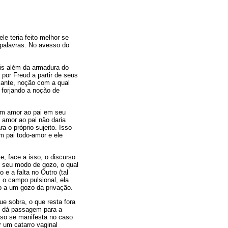
e teria feito melhor se
 palavras. No avesso do
mais além da armadura do
 por Freud a partir de seus
alante, noção com a qual
 forjando a noção de
 um amor ao pai em seu
 amor ao pai não daria
 o próprio sujeito. Isso
m pai todo-amor e ele
e, face a isso, o discurso
bre seu modo de gozo, o qual
e a falta no Outro (tal
o campo pulsional, ela
o a um gozo da privação.
e sobra, o que resta fora
ão dá passagem para a
sso se manifesta no caso
r um catarro vaginal