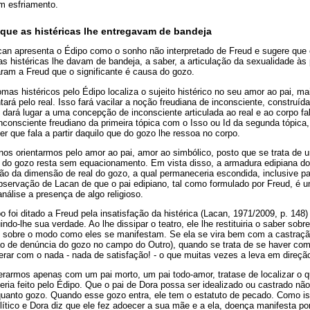
m esfriamento.
 que as histéricas lhe entregavam de bandeja
can apresenta o Édipo como o sonho não interpretado de Freud e sugere que el
as histéricas lhe davam de bandeja, a saber, a articulação da sexualidade às
aram a Freud que o significante é causa do gozo.
omas histéricos pelo Édipo localiza o sujeito histérico no seu amor ao pai, 
ará pelo real. Isso fará vacilar a noção freudiana de inconsciente, construída
e dará lugar a uma concepção de inconsciente articulada ao real e ao corpo f
consciente freudiano da primeira tópica com o Isso ou Id da segunda tópica,
er que fala a partir daquilo que do gozo lhe ressoa no corpo.
nos orientarmos pelo amor ao pai, amor ao simbólico, posto que se trata de
go do gozo resta sem equacionamento. Em vista disso, a armadura edipiana do
o da dimensão de real do gozo, a qual permaneceria escondida, inclusive para
bservação de Lacan de que o pai edipiano, tal como formulado por Freud, é u
nálise a presença de algo religioso.
o foi ditado a Freud pela insatisfação da histérica (Lacan, 1971/2009, p. 148) 
tuindo-lhe sua verdade. Ao lhe dissipar o teatro, ele lhe restituiria o saber so
 sobre o modo como eles se manifestam. Se ela se vira bem com a castração 
 de denúncia do gozo no campo do Outro), quando se trata de se haver com 
erar com o nada - nada de satisfação! - o que muitas vezes a leva em direçã
armos apenas com um pai morto, um pai todo-amor, tratase de localizar o qu
ria feito pelo Édipo. Que o pai de Dora possa ser idealizado ou castrado n
quanto gozo. Quando esse gozo entra, ele tem o estatuto de pecado. Como i
lítico e Dora diz que ele fez adoecer a sua mãe e a ela, doença manifesta po