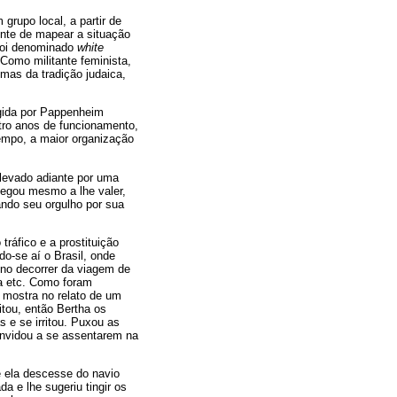
rupo local, a partir de
ente de mapear a situação
 foi denominado
white
 Como militante feminista,
imas da tradição judaica,
igida por Pappenheim
tro anos de funcionamento,
empo, a maior organização
 levado adiante por uma
hegou mesmo a lhe valer,
ando seu orgulho por sua
tráfico e a prostituição
do-se aí o Brasil, onde
 no decorrer da viagem de
a etc. Como foram
 mostra no relato de um
tou, então Bertha os
s e se irritou. Puxou as
onvidou a se assentarem na
e ela descesse do navio
a e lhe sugeriu tingir os