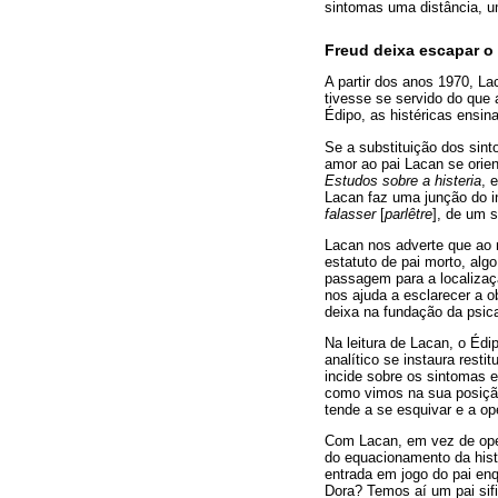
sintomas uma distância, u
Freud deixa escapar o
A partir dos anos 1970, La
tivesse se servido do que 
Édipo, as histéricas ensin
Se a substituição dos sint
amor ao pai Lacan se orient
Estudos sobre a histeria
, 
Lacan faz uma junção do in
falasser
[
parlêtre
], de um s
Lacan nos adverte que ao 
estatuto de pai morto, al
passagem para a localizaçã
nos ajuda a esclarecer a o
deixa na fundação da psica
Na leitura de Lacan, o Édip
analítico se instaura resti
incide sobre os sintomas e
como vimos na sua posição
tende a se esquivar e a op
Com Lacan, em vez de oper
do equacionamento da histe
entrada em jogo do pai en
Dora? Temos aí um pai sifi