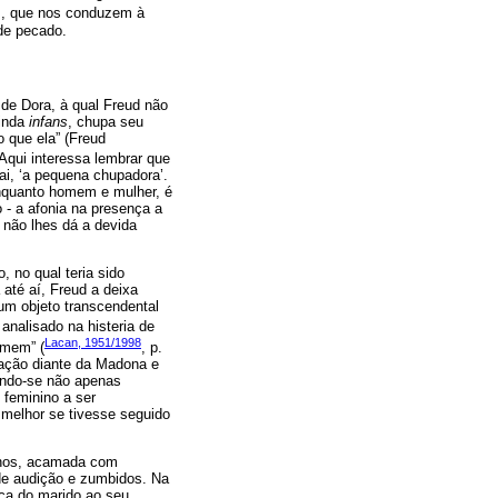
ns, que nos conduzem à
de pecado.
 de Dora, à qual Freud não
ainda
infans
, chupa seu
 que ela” (Freud
. Aqui interessa lembrar que
ai, ‘a pequena chupadora’.
 enquanto homem e mulher, é
o - a afonia na presença a
d não lhes dá a devida
, no qual teria sido
 até aí, Freud a deixa
um objeto transcendental
 analisado na histeria de
Lacan, 1951/1998
omem” (
, p.
itação diante da Madona e
nando-se não apenas
 feminino a ser
 melhor se tivesse seguido
anos, acamada com
 de audição e zumbidos. Na
nça do marido ao seu