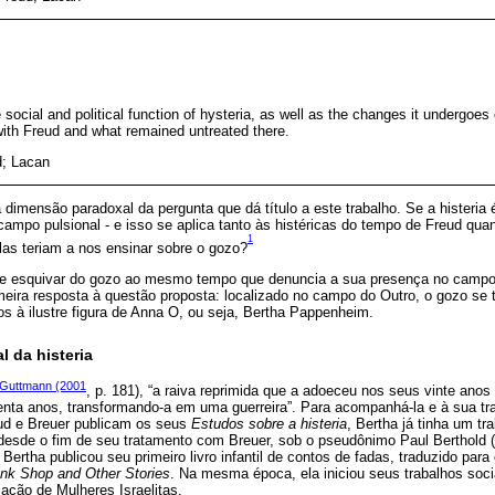
 social and political function of hysteria, as well as the changes it undergoes
ith Freud and what remained untreated there.
d; Lacan
imensão paradoxal da pergunta que dá título a este trabalho. Se a histeria
ampo pulsional - e isso se aplica tanto às histéricas do tempo de Freud quan
1
las teriam a nos ensinar sobre o gozo?
a se esquivar do gozo ao mesmo tempo que denuncia a sua presença no camp
eira resposta à questão proposta: localizado no campo do Outro, o gozo se t
mos à ilustre figura de Anna O, ou seja, Bertha Pappenheim.
l da histeria
Guttmann (2001
, p. 181), “a raiva reprimida que a adoeceu nos seus vinte an
renta anos, transformando-a em uma guerreira”. Para acompanhá-la e à sua 
ud e Breuer publicam os seus
Estudos sobre a histeria
, Bertha já tinha um t
 desde o fim de seu tratamento com Breuer, sob o pseudônimo Paul Berthold 
) Bertha publicou seu primeiro livro infantil de contos de fadas, traduzido par
unk Shop and Other Stories
. Na mesma época, ela iniciou seus trabalhos soci
iação de Mulheres Israelitas.