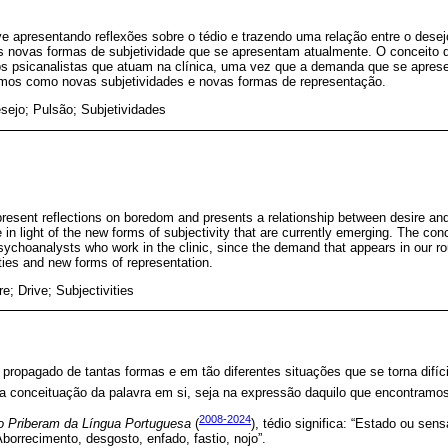
e apresentando reflexões sobre o tédio e trazendo uma relação entre o dese
 às novas formas de subjetividade que se apresentam atualmente. O conceito d
os psicanalistas que atuam na clínica, uma vez que a demanda que se aprese
os como novas subjetividades e novas formas de representação.
sejo; Pulsão; Subjetividades
resent reflections on boredom and presents a relationship between desire and
 in light of the new forms of subjectivity that are currently emerging. The c
choanalysts who work in the clinic, since the demand that appears in our ro
ies and new forms of representation.
e; Drive; Subjectivities
propagado de tantas formas e em tão diferentes situações que se torna difícil
ria conceituação da palavra em si, seja na expressão daquilo que encontramo
2008-2024
io Priberam da Língua Portuguesa
(
), tédio significa: “Estado ou se
Aborrecimento, desgosto, enfado, fastio, nojo”.