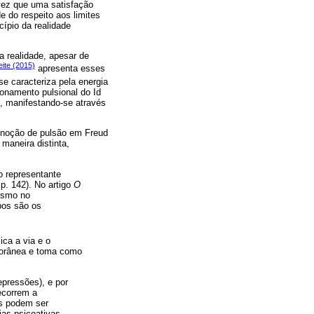
vez que uma satisfação
e do respeito aos limites
cípio da realidade
da realidade, apesar de
eite (2015)
apresenta esses
se caracteriza pela energia
onamento pulsional do Id
o, manifestando-se através
 noção de pulsão em Freud
maneira distinta,
 o representante
p. 142). No artigo
O
esmo no
bos são os
ica a via e o
porânea e toma como
epressões), e por
ecorrem a
as podem ser
ias psicoativas