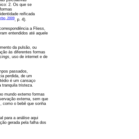
mico: 2. Os que se
 formas
dentidade reificada
rbo, 2009
, p. 4).
correspondência a Fliess,
eram entendidos até aquele
imento da pulsão, ou
ação às diferentes formas
rcings
, uso de internet e de
empos passados,
ia perdida, de um
O tédio é um cansaço
tranquila tristeza.
a no mundo externo formas
servação externa, sem que
s, como o bebê que sonha
al para a análise aqui
ação gerada pela falha dos