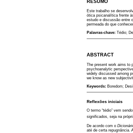
RESUMO
Este trabalho se desenvolv
ótica psicanalítica frente
estudo e discussão entre 
permeada do que conhecem
Palavras-chave:
Tédio; De
ABSTRACT
The present work aims to p
psychoanalytic perspective
widely discussed among psy
we know as new subjectivit
Keywords:
Boredom; Desir
Reflexões iniciais
O termo “tédio” vem sendo 
significados, seja na próp
De acordo com o
Dicionár
até de certa repugnância. 