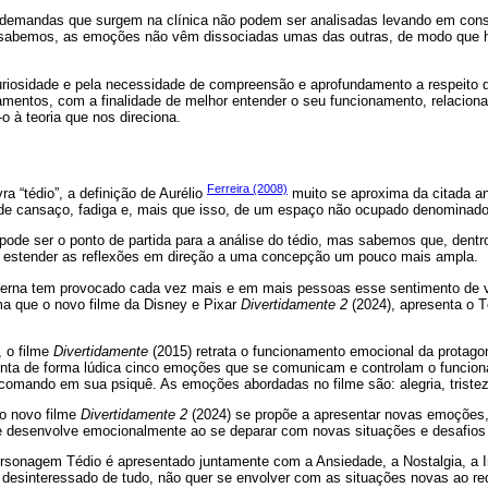
s demandas que surgem na clínica não podem ser analisadas levando em con
o sabemos, as emoções não vêm dissociadas umas das outras, de modo que 
riosidade e pela necessidade de compreensão e aprofundamento a respeito d
amentos, com a finalidade de melhor entender o seu funcionamento, relacion
o à teoria que nos direciona.
Ferreira (2008)
ra “tédio”, a definição de Aurélio
muito se aproxima da citada a
de cansaço, fadiga e, mais que isso, de um espaço não ocupado denominado
pode ser o ponto de partida para a análise do tédio, mas sabemos que, dent
io estender as reflexões em direção a uma concepção um pouco mais ampla.
erna tem provocado cada vez mais e em mais pessoas esse sentimento de vaz
orma que o novo filme da Disney e Pixar
Divertidamente 2
(2024), apresenta o 
, o filme
Divertidamente
(2015) retrata o funcionamento emocional da protago
enta de forma lúdica cinco emoções que se comunicam e controlam o funci
comando em sua psiquê. As emoções abordadas no filme são: alegria, tristez
o novo filme
Divertidamente 2
(2024) se propõe a apresentar novas emoções, 
se desenvolve emocionalmente ao se deparar com novas situações e desafios
rsonagem Tédio é apresentado juntamente com a Ansiedade, a Nostalgia, a I
desinteressado de tudo, não quer se envolver com as situações novas ao r