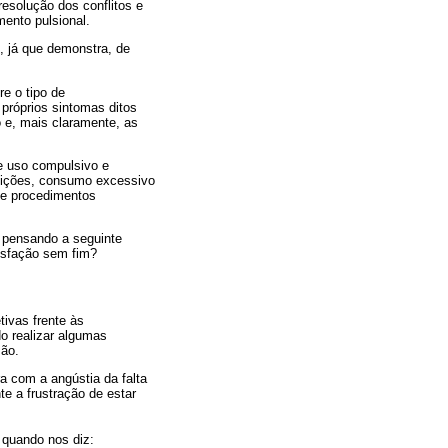
resolução dos conflitos e
mento pulsional.
o, já que demonstra, de
re o tipo de
próprios sintomas ditos
 e, mais claramente, as
e uso compulsivo e
feições, consumo excessivo
de procedimentos
 pensando a seguinte
isfação sem fim?
ivas frente às
o realizar algumas
são.
a com a angústia da falta
e a frustração de estar
 quando nos diz: