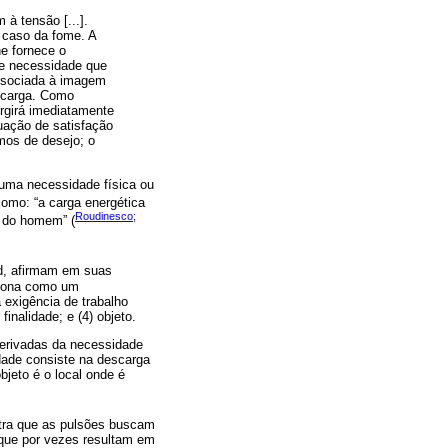
 à tensão [...].
 caso da fome. A
he fornece o
de necessidade que
associada à imagem
scarga. Como
rgirá imediatamente
uação de satisfação
amos de desejo; o
 uma necessidade física ou
como: “a carga energética
Roudinesco;
e do homem” (
ud, afirmam em suas
nciona como um
 exigência de trabalho
inalidade; e (4) objeto.
derivadas da necessidade
idade consiste na descarga
bjeto é o local onde é
stra que as pulsões buscam
s que por vezes resultam em