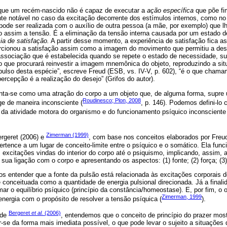
, que um recém-nascido não é capaz de executar a
ação específica
que põe fim
nte notável no caso da excitação decorrente dos estímulos internos, como no
pode ser realizada com o auxílio de outra pessoa (a mãe, por exemplo) que l
o assim a tensão. É a eliminação da tensão interna causada por um estado 
ia de satisfação.
A partir desse momento, a experiência de satisfação fica 
orcionou a satisfação assim como a imagem do movimento que permitiu a de
associação que é estabelecida quando se repete o estado de necessidade, su
 que procurará reinvestir a imagem mnemônica do objeto, reproduzindo a sit
 impulso desta espécie”, escreve Freud (ESB, vs. IV-V, p. 602), “é o que cham
ercepção é a realização do desejo” (Grifos do autor).
enta-se como uma atração do corpo a um objeto que, de alguma forma, supre
Roudinesco; Plon, 2008
ge de maneira inconsciente (
, p. 146). Podemos defini-lo 
 da atividade motora do organismo e do funcionamento psíquico inconscient
Zimerman (1999)
ergeret (2006) e
, com base nos conceitos elaborados por Fre
rtence a um lugar de conceito-limite entre o psíquico e o somático. Ela fu
 excitações vindas do interior do corpo até o psiquismo, implicando, assim, a
ua ligação com o corpo e apresentando os aspectos: (1) fonte; (2) força; (3) f
s entender que a fonte da pulsão está relacionada às excitações corporais 
é conceituada como a quantidade de energia pulsional direcionada. Já a final
ar o equilíbrio psíquico (princípio da constância/homeostase). E, por fim, o o
Zimerman, 1999
nergia com o propósito de resolver a tensão psíquica (
).
Bergeret
et al.
(2006)
 de
, entendemos que o conceito de princípio do prazer mo
r-se da forma mais imediata possível, o que pode levar o sujeito a situaçõe