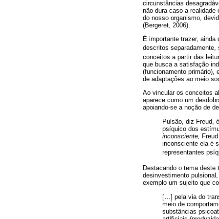
circunstâncias desagradáv
não dura caso a realidade 
do nosso organismo, devido
(Bergeret, 2006).
É importante trazer, ainda 
descritos separadamente, 
conceitos a partir das leit
que busca a satisfação in
(funcionamento primário), 
de adaptações ao meio soc
Ao vincular os conceitos 
aparece como um desdobram
apoiando-se a noção de de
Pulsão, diz Freud, é
psíquico dos estímu
inconsciente,
Freud 
inconsciente ela é 
representantes psíq
Destacando o tema deste 
desinvestimento pulsional
exemplo um sujeito que con
[…] pela via do tra
meio de comportame
substâncias psicoat
artificiais (produzi