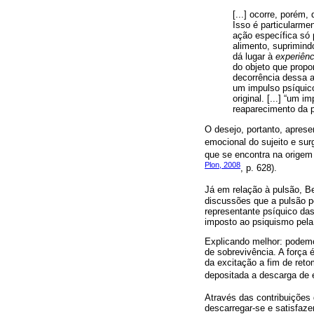
[...] ocorre, porém
Isso é particularme
ação específica só 
alimento, suprimind
dá lugar à
experiênc
do objeto que prop
decorrência dessa 
um impulso psíquico
original. [...] “um
reaparecimento da p
O desejo, portanto, apres
emocional do sujeito e sur
que se encontra na origem
Plon, 2008
, p. 628).
Já em relação à pulsão, B
discussões que a pulsão pe
representante psíquico das
imposto ao psiquismo pela s
Explicando melhor: podemo
de sobrevivência. A força 
da excitação a fim de retom
depositada a descarga de e
Através das contribuições
descarregar-se e satisfaze