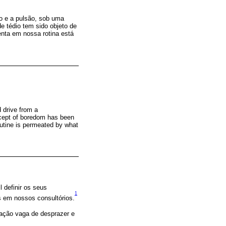
jo e a pulsão, sob uma
e tédio tem sido objeto de
nta em nossa rotina está
 drive from a
oncept of boredom has been
utine is permeated by what
 definir os seus
1
s em nossos consultórios.
nsação vaga de desprazer e