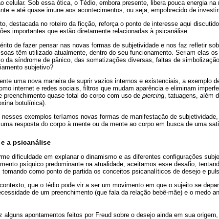
o celular. Sob essa ótica, o Tédio, embora presente, libera pouca energia na 
ante e até quase imune aos acontecimentos, ou seja, empobrecido de investi
, destacada no roteiro da ficção, reforça o ponto de interesse aqui discutid
ões importantes que estão diretamente relacionadas à psicanálise.
rito de fazer pensar nas novas formas de subjetividade e nos faz refletir sob
soas têm utilizado atualmente, dentro do seu funcionamento. Seriam elas os 
 da síndrome de pânico, das somatizações diversas, faltas de simbolização
ziamento subjetivo?
nte uma nova maneira de suprir vazios internos e existenciais, a exemplo d
omo internet e redes sociais, filtros que mudam aparência e eliminam imper
as e preenchimento quase total do corpo com uso de
piercing
, tatuagens, além 
xina botulínica).
e nesses exemplos teríamos novas formas de manifestação de subjetividade,
io uma resposta do corpo à mente ou da mente ao corpo em busca de uma sat
 e a psicanálise
e dificuldade em explanar o dinamismo e as diferentes configurações subjet
mento psíquico predominante na atualidade, aceitamos esse desafio, tentand
 tomando como ponto de partida os conceitos psicanalíticos de desejo e pul
ontexto, que o tédio pode vir a ser um movimento em que o sujeito se depar
necessidade de um preenchimento (que fala da relação bebê-mãe) e o medo ant
raz alguns apontamentos feitos por Freud sobre o desejo ainda em sua origem,