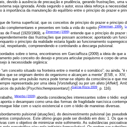
eis, devido à ausência de precaução e prudência, gerando frustrações, uma 
externa seja ignorada. Ainda segundo o autor, essa ideia reforça a necessidad
 à importância da manutenção do equilíbrio entre o princípio do prazer e prin
que de forma superficial, que os conceitos de princípio do prazer e princípio 
Zimerman, 1999
L
são complementares e presentes em toda a vida do sujeito (
).
Zimerman (1999)
uras de Freud (1920/1969), e
entende que o princípio do prazer 
dependentemente das frustrações que possam acontecer, apontando um funci
enquanto o princípio da realidade estaria ligado ao funcionamento superegoic
ial, respeitando, compreendendo e controlando a descarga pulsional.
abordados sobre o tema, encontramos em GarciaRoza (2009) a ideia de que a
ento pelo conceito do desejo e procura articular psiquismo e corpo de uma 
sejo à necessidade orgânica:
 “um conceito situado na fronteira entre o mental e o somático”; ou ainda, “é
los que se originam dentro do organismo e alcançam a mente” (ESB, v. XIV, 
afirma que uma pulsão nunca pode tornar-se objeto da consciência e que m
sempre representada por uma ideia [
Vorstellung
] ou por um afeto [
Affekt
]. Am
Garcia-Roza 2009
uicos da pulsão [
Psychischereprasentanz
] (
, p. 116).
Minerbo (2009)
trabalho,
aborda considerações interessantes sobre o tédio: expl
, aponta o desamparo como uma das formas de fragilidade narcísica contem
segue lidar com o vazio existencial e com o tédio de maneiras diversas.
nsbordamento pulsional (atuações), do desinvestimento pulsional (as pseudod
ntos compulsivos. Este último grupo pode ser dividido em dois: 1. Os que r
ivas com o objetivo de minimizar este sofrimento. As substâncias psicoativ
das pelo narcotráfico e/ou pela indústria farmacêutica). Ou podem ser substânc