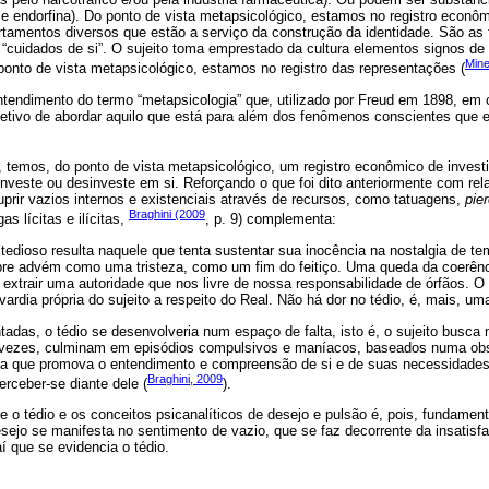
a e endorfina). Do ponto de vista metapsicológico, estamos no registro econô
amentos diversos que estão a serviço da construção da identidade. São as
cuidados de si”. O sujeito toma emprestado da cultura elementos signos de i
Mine
 ponto de vista metapsicológico, estamos no registro das representações (
ntendimento do termo “metapsicologia” que, utilizado por Freud em 1898, em 
jetivo de abordar aquilo que está para além dos fenômenos conscientes que 
temos, do ponto de vista metapsicológico, um registro econômico de invest
 investe ou desinveste em si. Reforçando o que foi dito anteriormente com rel
suprir vazios internos e existenciais através de recursos, como tatuagens,
pie
Braghini (2009
as lícitas e ilícitas,
, p. 9) complementa:
tedioso resulta naquele que tenta sustentar sua inocência na nostalgia de t
pre advém como uma tristeza, como um fim do feitiço. Uma queda da coerênc
al extrair uma autoridade que nos livre de nossa responsabilidade de órfãos. 
dia própria do sujeito a respeito do Real. Não há dor no tédio, é, mais, uma 
adas, o tédio se desenvolveria num espaço de falta, isto é, o sujeito busc
s vezes, culminam em episódios compulsivos e maníacos, baseados numa ob
ica que promova o entendimento e compreensão de si e de suas necessidade
Braghini, 2009
rceber-se diante dele (
).
e o tédio e os conceitos psicanalíticos de desejo e pulsão é, pois, fundament
sejo se manifesta no sentimento de vazio, que se faz decorrente da insatisf
í que se evidencia o tédio.