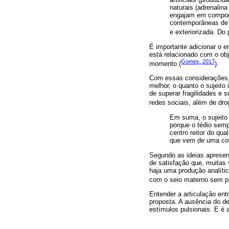
naturais (adrenalin
engajam em comport
contemporâneas de “
e exteriorizada. Do
É importante adicionar o e
está relacionado com o ob
Gomes, 2017
momento (
).
Com essas considerações, 
melhor, o quanto o sujeito
de superar fragilidades e 
redes sociais, além de drog
Em suma, o sujeito 
porque o tédio sem
centro reitor do qu
que vem de uma covar
Segundo as ideias apresent
de satisfação que, muita
haja uma produção analít
com o seio materno sem pe
Entender a articulação entr
proposta. A ausência do de
estímulos pulsionais. E é a