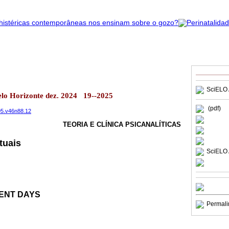
SciELO 
elo Horizonte dez. 2024 19--2025
(pdf)
395.v46n88.12
TEORIA E CLÍNICA PSICANALÍTICAS
tuais
SciELO 
ENT DAYS
Permali