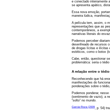
e conectado inteiramente a
se apresenta apático, dist
Essa nova emoção, portanto
maneira lúdica, manifestaç
A película tem, assim, o mé
representações que as pes
contemporâneos, a exemplo
narrativas literais do esva
Podemos perceber diariame
desenfreado de recursos c
de drogas lícitas e ilícit
estéticos, como o botox (to
Cabe, então, questionar s
problemática: seria o téd
A relação entre o tédio
Reconhecendo que há enorm
manifestações do funciona
ponderações sobre o tédio,
Podemos ponderar, nesse c
(sentimento de vazio), a 
“solto” no mundo.
Garcia-Roza (2009
, p. 54) t