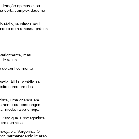
sideração apenas essa
há certa complexidade no
o tédio, reunimos aqui
ando-o com a nossa prática
nteriormente, mas
 de vazio.
ro do conhecimento
io. Aliás, o tédio se
Tédio como um dos
nista, uma criança em
onamento da personagem
a, medo, raiva e nojo.
visto que a protagonista
 em sua vida.
nveja e a Vergonha. O
edor, permanecendo imerso