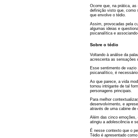
Ocorre que, na prática, a
definição visto que, com
que envolve o tédio.
Assim, provocadas pela cu
algumas ideias e question
psicanalítica e associando-
Sobre o tédio
Voltando à análise da palav
acrescenta as sensações 
Esse sentimento de vazio 
psicanalítico, é necessár
Ao que parece, a vida mod
tornou intrigante de tal f
personagens principais.
Para melhor contextualizar
desenvolvimento, e apres
através de uma cabine de 
Além das cinco emoções, 
atingiu a adolescência e 
É nesse contexto que o pe
Tédio é apresentado como 