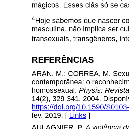
mágicos. Esses clãs só se ca
4
Hoje sabemos que nascer c
masculina, não implica ser c
transexuais, transgêneros, in
REFERÊNCIAS
ARÁN, M.; CORREA, M. Sexuali
contemporânea: o reconhecimen
homossexual.
Physis: Revist
14(2), 329-341, 2004. Disponí
https://doi.org/10.1590/S01
fev. 2019. [
Links
]
AULAGNIER, P.
A violência d