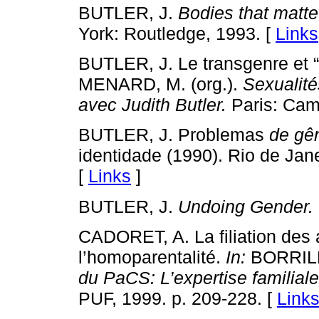
BUTLER, J.
Bodies that matte
York: Routledge, 1993. [
Links
BUTLER, J. Le transgenre et “l
MENARD, M. (org.).
Sexualité
avec Judith Butler.
Paris: Cam
BUTLER, J. Problemas
de gê
identidade (1990). Rio de Jane
[
Links
]
BUTLER, J.
Undoing Gender.
CADORET, A. La filiation des
l’homoparentalité.
In:
BORRILLO
du PaCS: L’expertise familial
PUF, 1999. p. 209-228. [
Link