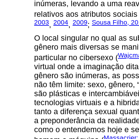
inúmeras, levando a uma reav
relativos aos atributos sociais
2003
2004
2009
Sousa Filho, 2
,
,
;
O local singular no qual as s
gênero mais diversas se mani
Wajcm
particular no cibersexo (
virtual onde a imaginação dit
gênero são inúmeras, as possi
não têm limite: sexo, gênero, 
são plásticas e intercambiáve
tecnologias virtuais e a hibr
tanto a diferença sexual quan
a preponderância da realidade 
como o entendemos hoje e se
Massacrier;