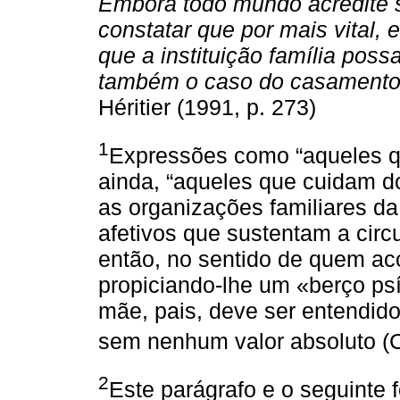
Embora todo mundo acredite s
constatar que por mais vital,
que a instituição família poss
também o caso do casamento,
Héritier (1991, p. 273)
1
Expressões como “aqueles q
ainda, “aqueles que cuidam 
as organizações familiares da
afetivos que sustentam a circ
então, no sentido de quem ac
propiciando-lhe um «berço psí
mãe, pais, deve ser entendido
sem nenhum valor absoluto (
2
Este parágrafo e o seguinte 