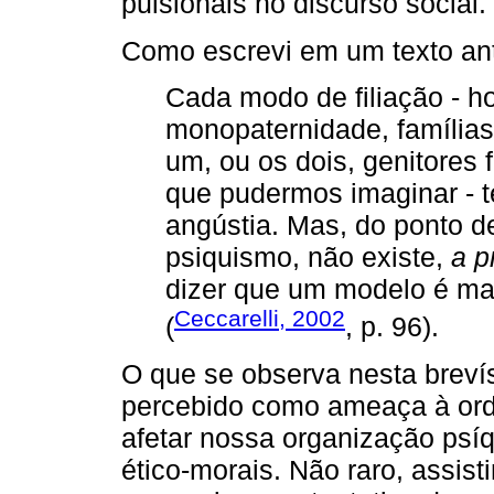
pulsionais no discurso social.
Como escrevi em um texto ant
Cada modo de filiação - 
monopaternidade, famílias 
um, ou os dois, genitores 
que pudermos imaginar - t
angústia. Mas, do ponto de
psiquismo, não existe,
a pr
dizer que um modelo é ma
Ceccarelli, 2002
(
, p. 96).
O que se observa nesta breví
percebido como ameaça à orde
afetar nossa organização psí
ético-morais. Não raro, assis