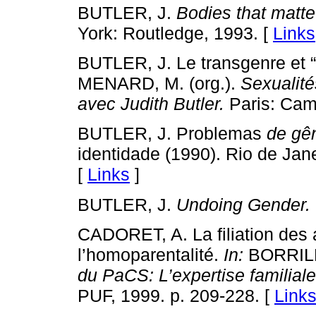
BUTLER, J.
Bodies that matte
York: Routledge, 1993. [
Links
BUTLER, J. Le transgenre et “l
MENARD, M. (org.).
Sexualité
avec Judith Butler.
Paris: Cam
BUTLER, J. Problemas
de gê
identidade (1990). Rio de Jane
[
Links
]
BUTLER, J.
Undoing Gender.
CADORET, A. La filiation des
l’homoparentalité.
In:
BORRILLO
du PaCS: L’expertise familial
PUF, 1999. p. 209-228. [
Link