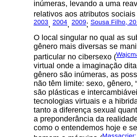
inúmeras, levando a uma reav
relativos aos atributos sociais
2003
2004
2009
Sousa Filho, 2
,
,
;
O local singular no qual as s
gênero mais diversas se mani
Wajcm
particular no cibersexo (
virtual onde a imaginação dit
gênero são inúmeras, as possi
não têm limite: sexo, gênero, 
são plásticas e intercambiáve
tecnologias virtuais e a hibr
tanto a diferença sexual quan
a preponderância da realidade 
como o entendemos hoje e se
Massacrier;