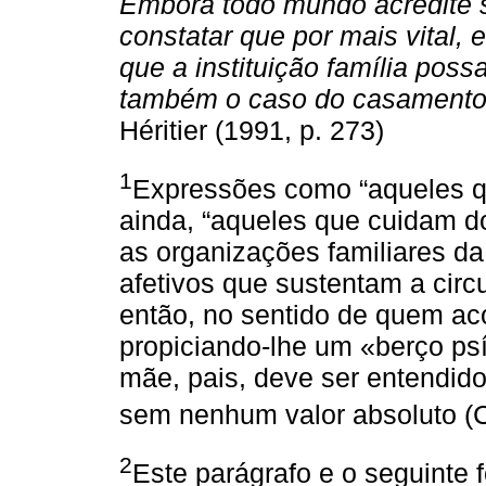
Embora todo mundo acredite s
constatar que por mais vital,
que a instituição família poss
também o caso do casamento,
Héritier (1991, p. 273)
1
Expressões como “aqueles q
ainda, “aqueles que cuidam 
as organizações familiares da
afetivos que sustentam a circ
então, no sentido de quem ac
propiciando-lhe um «berço psí
mãe, pais, deve ser entendido
sem nenhum valor absoluto (
2
Este parágrafo e o seguinte 