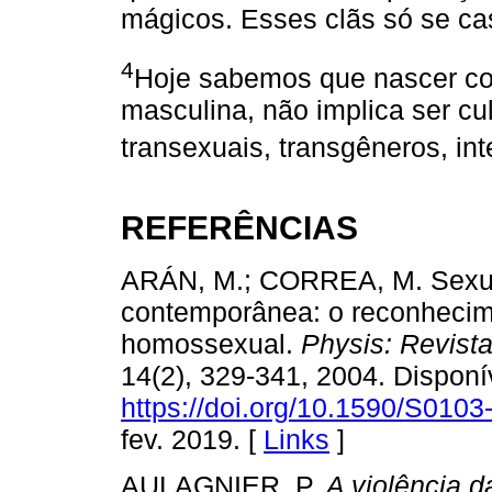
mágicos. Esses clãs só se ca
4
Hoje sabemos que nascer c
masculina, não implica ser c
transexuais, transgêneros, in
REFERÊNCIAS
ARÁN, M.; CORREA, M. Sexuali
contemporânea: o reconhecimen
homossexual.
Physis: Revist
14(2), 329-341, 2004. Disponí
https://doi.org/10.1590/S01
fev. 2019. [
Links
]
AULAGNIER, P.
A violência d