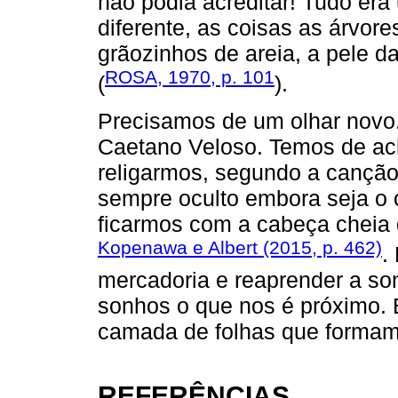
não podia acreditar! Tudo era
diferente, as coisas as árvor
grãozinhos de areia, a pele da
ROSA, 1970, p. 101
(
).
Precisamos de um olhar novo.
Caetano Veloso. Temos de ach
religarmos, segundo a canção
sempre oculto embora seja o 
ficarmos com a cabeça cheia
Kopenawa e Albert (2015, p. 462)
.
mercadoria e reaprender a s
sonhos o que nos é próximo. E
camada de folhas que formam 
REFERÊNCIAS