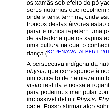
os xamãs sob efeito do pó ya
seres noturnos que recolhem 
onde a terra termina, onde es
troncos destas árvores estão
parar e nunca repetem uma pa
de sabedoria que os xapiris
uma cultura na qual o conhec
KOPENAWA, ALBERT, 2015
dança (
A perspectiva indígena da na
physis
, que corresponde à no
um conceito de natureza muit
visão restrita e nossa arrogan
para podermos manipular como
impossível definir
Physis
.
Phy
cabe. Posso afirmar algo sobr