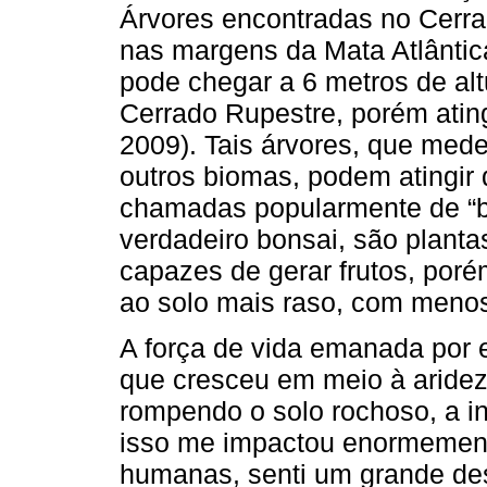
Árvores encontradas no Cerr
nas margens da Mata Atlântic
pode chegar a 6 metros de al
Cerrado Rupestre, porém ating
2009). Tais árvores, que med
outros biomas, podem atingir
chamadas popularmente de “b
verdadeiro bonsai, são plant
capazes de gerar frutos, por
ao solo mais raso, com menos
A força de vida emanada por e
que cresceu em meio à aridez 
rompendo o solo rochoso, a in
isso me impactou enormement
humanas, senti um grande des