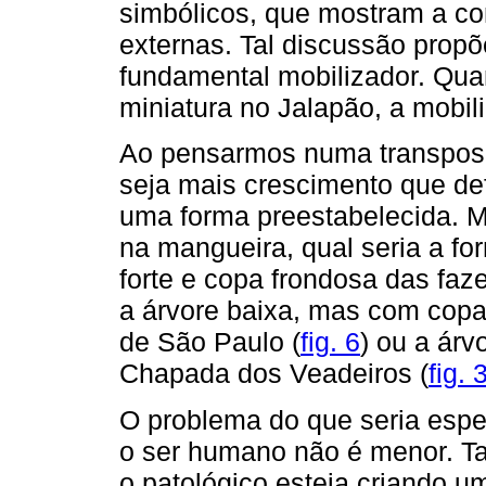
simbólicos, que mostram a co
externas. Tal discussão propõ
fundamental mobilizador. Qua
miniatura no Jalapão, a mobil
Ao pensarmos numa transposi
seja mais crescimento que d
uma forma preestabelecida. 
na mangueira, qual seria a for
forte e copa frondosa das faz
a árvore baixa, mas com copa
de São Paulo (
fig. 6
) ou a ár
Chapada dos Veadeiros (
fig. 
O problema do que seria esp
o ser humano não é menor. Tal
o patológico esteja criando 