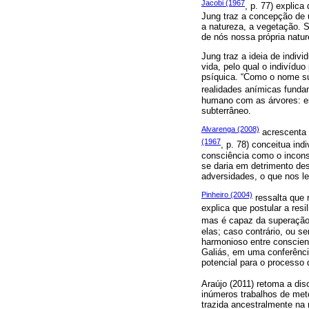
Jacobi (1967
, p. 77) explic
Jung traz a concepção d
a natureza, a vegetação. 
de nós nossa própria natur
Jung traz a ideia de indi
vida, pelo qual o indivíd
psíquica. “Como o nome su
realidades anímicas fundam
humano com as árvores: es
subterrâneo.
Alvarenga (2008)
acrescenta 
(1967
, p. 78) conceitua in
consciência como o incons
se daria em detrimento des
adversidades, o que nos le
Pinheiro (2004)
ressalta que r
explica que postular a resi
mas é capaz da superaçã
elas; caso contrário, ou s
harmonioso entre conscient
Galiás, em uma conferência
potencial para o processo 
Araújo (2011) retoma a di
inúmeros trabalhos de meto
trazida ancestralmente na 