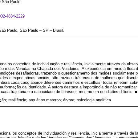
e São Paulo.
0002-4884-2229
São Paulo, São Paulo – SP – Brasil.
ciona os conceitos de individuação e resiliência, inicialmente através da obs
ão e das Veredas na Chapada dos Veadeiros. A experiência em meio à flora d
ondições desafiadoras, trazendo o questionamento dos moldes socialmente p
ldes e expectativas sociais, são trazidos três casos de mulheres que discu
bora cada caso aborde diferentes caminhos e escolhas, todas refletem sobre
na formação da identidade. A autora destaca a importância de não romantizar
e cada trajetória e a capacidade de florescer, mesmo em condições difíceis. ■
ção; resiliência; arquétipo materno; árvore; psicologia analítica
laciona los conceptos de individuación y resiliencia, inicialmente a través de l
estre en Jalapão y de las Veredas en Chapada dos Veadeiros. La experiencia