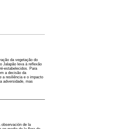
ervação da vegetação do
o Jalapão leva à reflexão
ré-estabelecidos. Para
tem a decisão da
 a resiliência e o impacto
 a adversidade, mas
a observación de la
 en medio de la flora de