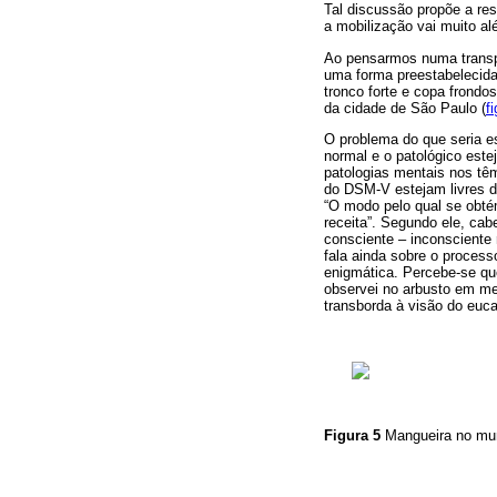
Tal discussão propõe a re
a mobilização vai muito al
Ao pensarmos numa transp
uma forma preestabelecida
tronco forte e copa frondo
da cidade de São Paulo (
fi
O problema do que seria e
normal e o patológico est
patologias mentais nos tê
do DSM-V estejam livres d
“O modo pelo qual se obté
receita”. Segundo ele, ca
consciente – inconsciente
fala ainda sobre o proces
enigmática. Percebe-se qu
observei no arbusto em me
transborda à visão do euc
Figura 5
Mangueira no mun