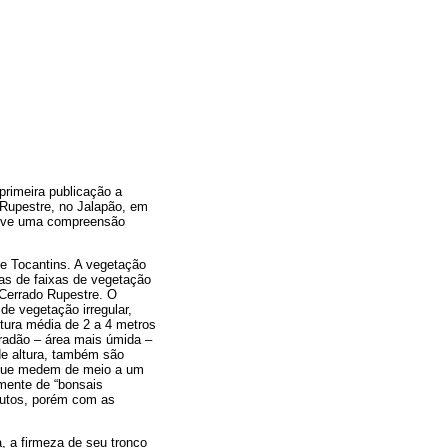
primeira publicação a
 Rupestre, no Jalapão, em
tive uma compreensão
de Tocantins. A vegetação
as de faixas de vegetação
Cerrado Rupestre. O
de vegetação irregular,
tura média de 2 a 4 metros
rradão – área mais úmida –
e altura, também são
, que medem de meio a um
mente de “bonsais
rutos, porém com as
, a firmeza de seu tronco