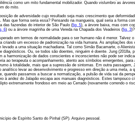
siliência como um mito fundamental mobilizador. Quando vislumbro as árvores
ém do mito.
osição de adversidade cujo resultado seja mais crescimento que deformida
. Mas que forma seria essa? Pensando na mangueira, qual seria a forma corre
sa das fazendas do interior de São Paulo (
fig. 5
), a árvore baixa, mas com co
g. 6
) ou a árvore magrinha de uma Vereda na Chapada dos Veadeiros (
fig. 3
)?
sperado em termos de normalidade para o ser humano não é menor. Talvez o 
eja criando um excesso de padronização na vida humana. As ampliações dos c
m levado a uma situação machadiana. Tal como Simão Bacamarte, o Alienista
e diagnósticos. Ou, se todos são doentes, ninguém é doente. Jung (2018a, p.
m a harmonização de dados conscientes e inconscientes não pode ser indic
beria ao terapeuta o acompanhamento, atento aos símbolos emergentes, para 
 rumo à totalidade, mais que a supressão de sintomas. Em outra passagem, J
so analítico levar ao desenvolvimento e progresso em direção a uma meta, a 
e, quando passamos a buscar a normatização, a pulsão de vida sai da perspe
io à aridez do Jalapão escapa aos manuais diagnósticos. Estes tampouco ci
alipto extremamente frondoso em meio ao Cerrado (novamente correndo o ris
icípio de Espírito Santo do Pinhal (SP). Arquivo pessoal.