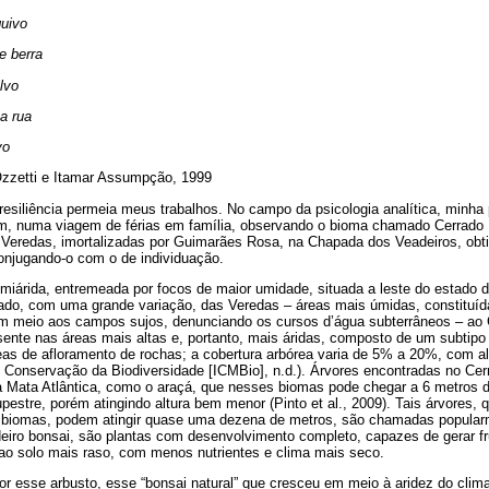
quivo
e berra
ilvo
a rua
vo
Ozzetti e Itamar Assumpção, 1999
esiliência permeia meus trabalhos. No campo da psicologia analítica, minha 
ém, numa viagem de férias em família, observando o bioma chamado Cerrado
 Veredas, imortalizadas por Guimarães Rosa, na Chapada dos Veadeiros, ob
onjugando-o com o de individuação.
miárida, entremeada por focos de maior umidade, situada a leste do estado 
ado, com uma grande variação, das Veredas – áreas mais úmidas, constituíd
em meio aos campos sujos, denunciando os cursos d’água subterrâneos – ao 
ente nas áreas mais altas e, portanto, mais áridas, composto de um subtipo 
as de afloramento de rochas; a cobertura arbórea varia de 5% a 20%, com al
e Conservação da Biodiversidade [ICMBio], n.d.). Árvores encontradas no Ce
Mata Atlântica, como o araçá, que nesses biomas pode chegar a 6 metros d
pestre, porém atingindo altura bem menor (Pinto et al., 2009). Tais árvores
s biomas, podem atingir quase uma dezena de metros, são chamadas popular
eiro bonsai, são plantas com desenvolvimento completo, capazes de gerar f
 ao solo mais raso, com menos nutrientes e clima mais seco.
r esse arbusto, esse “bonsai natural” que cresceu em meio à aridez do clima