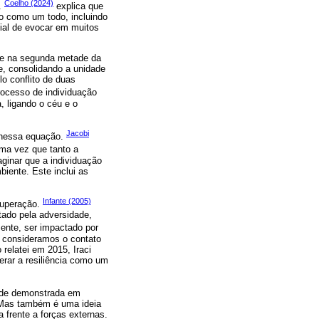
Coelho (2024)
”.
explica que
o como um todo, incluindo
ial de evocar em muitos
te na segunda metade da
e, consolidando a unidade
o conflito de duas
ocesso de individuação
 ligando o céu e o
Jacobi
 nessa equação.
Uma vez que tanto a
ginar que a individuação
biente. Este inclui as
Infante (2005)
 superação.
etado pela adversidade,
ente, ser impactado por
e consideramos o contato
relatei em 2015, Iraci
erar a resiliência como um
dade demonstrada em
. Mas também é uma ideia
 frente a forças externas.