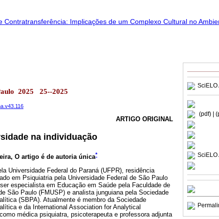
SciELO 
Paulo 2025 25--2025
na.v43.116
(pdf)
| 
ARTIGO ORIGINAL
rsidade na individuação
*
SciELO 
eira
, O artigo é de autoria única
a Universidade Federal do Paraná (UFPR), residência
ado em Psiquiatria pela Universidade Federal de São Paulo
er especialista em Educação em Saúde pela Faculdade de
de São Paulo (FMUSP) e analista junguiana pela Sociedade
Analítica (SBPA). Atualmente é membro da Sociedade
Permali
lítica e da International Association for Analytical
como médica psiquiatra, psicoterapeuta e professora adjunta