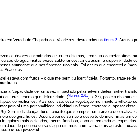
eira em Vereda da Chapada dos Veadeiros, destacados na
figura 3
. Arquivo 
vamos árvores encontradas em outros biomas, com suas características m
 cursos de água muitas vezes subterrâneos, ainda assim a disponibilidade de
enos abundante que nas florestas tropicais. Foi assim que encontrei a “man
s Veadeiros.
ei estava com frutos – o que me permitiu identificá-la. Portanto, trata-se 
rar frutos.
ência a “capacidade de, uma vez impactado pelas adversidades, sofrer trans
Moreira, 2011
ais em crescimento que deformidade” (
, p. 37), poderia chamar e
alapão, de resilientes. Mais que isso, essa vegetação me impele à reflexão so
rmar para si uma personalidade individual unificada, coerente e, apesar disso
. 76). Sim, individuação foi o conceito que se impôs: uma árvore que realiza s
tífera que gera frutos. Desenvolvendo-se não a despeito do meio, mais em c
uio, galhos mais delicados, menos frondosa, copa entremeada às copas das
da umidade do pequeno curso d’água em meio a um clima mais agreste. Todavi
realizar seu potencial.