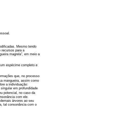
pessoal.
odificadas. Mesmo tendo
 recursos para a
gueira magrela”, em meio a
de um espécime completo e
formações que, no processo
ssa mangueira, assim como
bre a individuação:
, singular em profundidade
eu potencial, no caso da
onsonância com ele.
 demais árvores ao seu
a, tal consonância com o