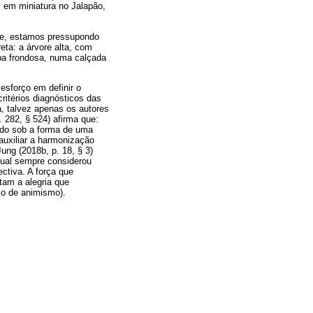
 em miniatura no Jalapão,
de, estamos pressupondo
ta: a árvore alta, com
pa frondosa, numa calçada
esforço em definir o
ritérios diagnósticos das
, talvez apenas os autores
 282, § 524) afirma que:
ado sob a forma de uma
auxiliar a harmonização
ung (2018b, p. 18, § 3)
qual sempre considerou
ctiva. A força que
tam a alegria que
co de animismo).