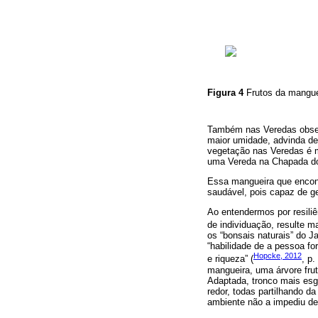
Figura 4
Frutos da mangu
Também nas Veredas obser
maior umidade, advinda de
vegetação nas Veredas é m
uma Vereda na Chapada do
Essa mangueira que encontr
saudável, pois capaz de ge
Ao entendermos por resili
de individuação, resulte m
os “bonsais naturais” do J
“habilidade de a pessoa fo
Hopcke, 2012
e riqueza” (
, p
mangueira, uma árvore fru
Adaptada, tronco mais esg
redor, todas partilhando 
ambiente não a impediu de 