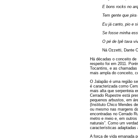
E bons rocks no ar
Tem gente que pira 
Eu já canto, pio e s
Se fosse minha ess
O pé de Ipê tava vi
Ná Ozzetti, Dante 
Há décadas o conceito de r
respeito foi em 2011. Por
Tocantins, e as chamadas
mais ampla do conceito, c
O Jalapão é uma região se
é caracterizada como Cerr
mais alta que serpenteia 
Cerrado Rupestre está pres
pequenos arbustos, em áre
(Instituto Chico Mendes d
ou mesmo nas margens da 
encontradas no Cerrado Ru
metro e meio e, em outro
naturais”. Como um verdad
características adaptadas
A força de vida emanada po