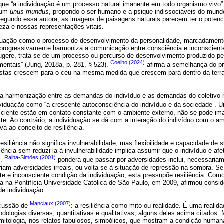
a que “a individuação é um processo natural imanente em todo organismo vivo
e um
unus mundus
, propondo o ser humano e a psique indissociáveis do mund
Segundo essa autora, as imagens de paisagens naturais parecem ter o potenc
eza e nossas representações vitais.
viduação como o processo de desenvolvimento da personalidade, marcadamen
uo progressivamente harmoniza a comunicação entre consciência e inconscient
gere, trata-se de um processo ou percurso de desenvolvimento produzido pel
Coelho (2024)
entais” (Jung, 2018a, p. 281, § 523).
afirma a semelhança do pr
tas crescem para o céu na mesma medida que crescem para dentro da terra,
a harmonização entre as demandas do indivíduo e as demandas do coletivo
dividuação como “a crescente autoconsciência do indivíduo e da sociedade”. 
ciente estão em contato constante com o ambiente externo, não se pode ima
te. Ao contrário, a individuação se dá com a interação do indivíduo com o am
va ao conceito de resiliência.
esiliência não significa invulnerabilidade, mas flexibilidade e capacidade de
liência sem reduzi-la à invulnerabilidade implica assumir que o indivíduo é af
Ralha-Simões (2001)
o.
pondera que passar por adversidades inclui, necessariam
eriam adversidades irreais, ou volta-se à situação de repressão na sombra. S
e e inconsciente condição da individuação, esta pressupõe resiliência. Como 
 na Pontifícia Universidade Católica de São Paulo, em 2009, afirmou consid
de individuação.
Manciaux (2007)
scussão de
: a resiliência como mito ou realidade. É uma reali
dologias diversas, quantitativas e qualitativas, alguns deles acima citados
mitologia, nos relatos fabulosos, simbólicos, que mostram a condição humana