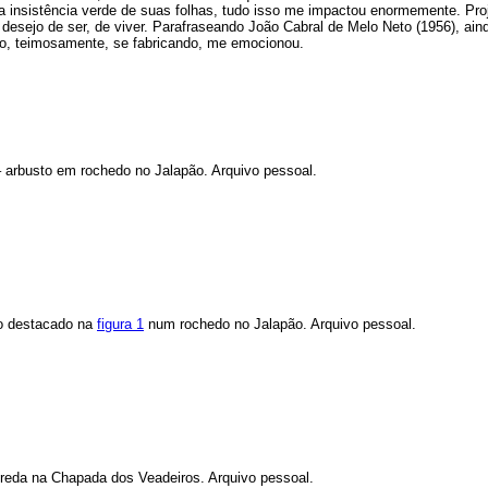
a insistência verde de suas folhas, tudo isso me impactou enormemente. Pr
esejo de ser, de viver. Parafraseando João Cabral de Melo Neto (1956), ain
fio, teimosamente, se fabricando, me emocionou.
 – arbusto em rochedo no Jalapão. Arquivo pessoal.
o destacado na
figura 1
num rochedo no Jalapão. Arquivo pessoal.
reda na Chapada dos Veadeiros. Arquivo pessoal.