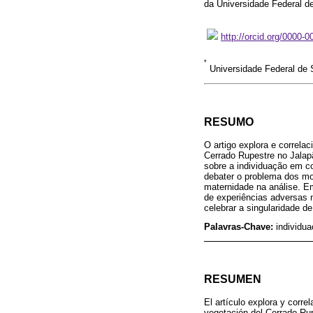
da Universidade Federal d
http://orcid.org/0000-
*
Universidade Federal de 
RESUMO
O artigo explora e correla
Cerrado Rupestre no Jalap
sobre a individuação em c
debater o problema dos mo
maternidade na análise. Em
de experiências adversas 
celebrar a singularidade d
Palavras-Chave:
individua
RESUMEN
El artículo explora y corre
vegetación del Cerrado Rup