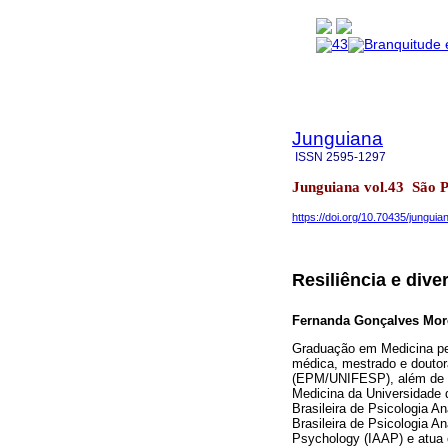
Junguiana
ISSN
2595-1297
Junguiana vol.43 São 
https://doi.org/10.70435/junguia
Resiliência e dive
Fernanda Gonçalves Mor
Graduação em Medicina pel
médica, mestrado e doutor
(EPM/UNIFESP), além de s
Medicina da Universidade 
Brasileira de Psicologia 
Brasileira de Psicologia Ana
Psychology (IAAP) e atua 