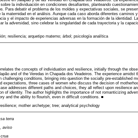
ón sobre la individuación en condiciones desafiantes, planteando cuestionamie
s. Para debatir el problema de los moldes y expectativas sociales, se prese
e la maternidad en el análisis. Aunque cada caso aborda diferentes caminos y
encia y el impacto de experiencias adversas en la formación de la identidad. L
r la adversidad, sino celebrar la singularidad de cada trayectoria y la capacid
ión; resiliencia; arquetipo materno; árbol; psicología analítica
relates the concepts of individuation and resilience, initially through the obse
lapão and of the Veredas in Chapada dos Veadeiros. The experience amidst th
 in challenging conditions, bringing into question the socially pre-established 
d expectations, three cases of women who discuss the decision of motherhoo
ase addresses different paths and choices, they all reflect upon resilience a
n of identity. The author highlights the importance of not romanticizing advers
y and the ability to flourish, even in difficult conditions. ■
 resilience; mother archetype; tree; analytical psychology
sa terra
, aviso
 crua