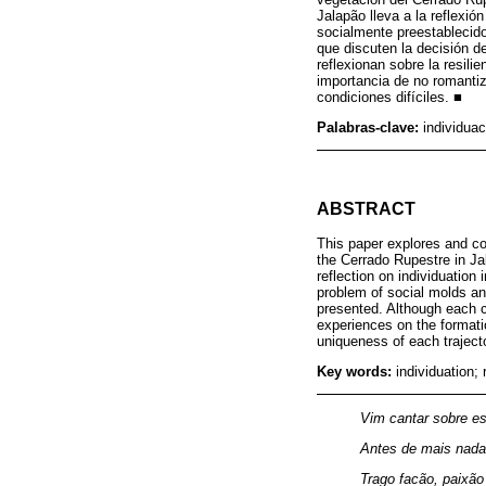
Jalapão lleva a la reflexi
socialmente preestablecido
que discuten la decisión d
reflexionan sobre la resili
importancia de no romantiza
condiciones difíciles. ■
Palabras-clave:
individuac
ABSTRACT
This paper explores and cor
the Cerrado Rupestre in Ja
reflection on individuation
problem of social molds an
presented. Although each c
experiences on the formatio
uniqueness of each trajector
Key words:
individuation;
Vim cantar sobre es
Antes de mais nada
Trago facão, paixão