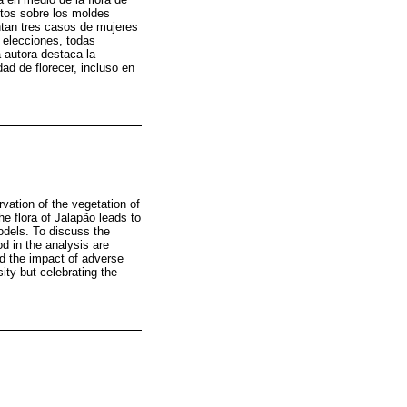
ntos sobre los moldes
ntan tres casos de mujeres
 elecciones, todas
a autora destaca la
ad de florecer, incluso en
rvation of the vegetation of
e flora of Jalapão leads to
models. To discuss the
d in the analysis are
nd the impact of adverse
ity but celebrating the