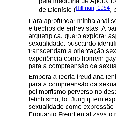
pela medicina de Apolo, t
Hillman, 1984
de Dionísio (
, 
Para aprofundar minha análise,
e trechos de entrevistas. A pa
arquetípica, quero explorar a
sexualidade, buscando identif
transcendam a orientação sex
experiência como homem gay, 
para a compreensão da sexua
Embora a teoria freudiana ten
para a compreensão da sexua
polimorfismo perverso no des
fetichismo, foi Jung quem exp
sexualidade como expressão d
Enquanto Freud enfatizava o 