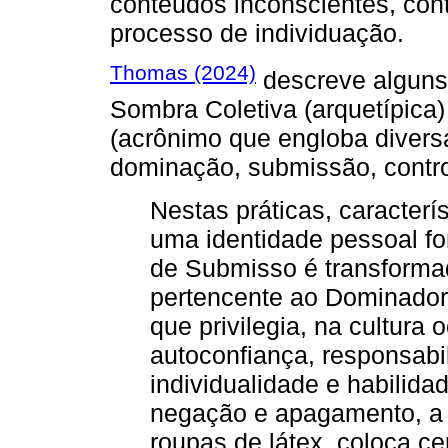
conteúdos inconscientes, cont
processo de individuação.
Thomas (2024)
descreve alguns
Sombra Coletiva (arquetípica
(acrônimo que engloba diversa
dominação, submissão, contro
Nestas práticas, caracterí
uma identidade pessoal f
de Submisso é transforma
pertencente ao Dominador
que privilegia, na cultura 
autoconfiança, responsabi
individualidade e habilid
negação e apagamento, a 
roupas de látex, coloca c