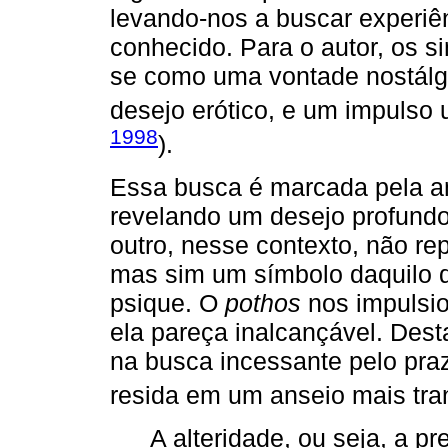
levando-nos a buscar experiê
conhecido. Para o autor, os s
se como uma vontade nostálgi
desejo erótico, e um impulso 
1998
).
Essa busca é marcada pela am
revelando um desejo profundo 
outro, nesse contexto, não re
mas sim um símbolo daquilo q
psique. O
pothos
nos impulsi
ela pareça inalcançável. Dest
na busca incessante pelo pra
resida em um anseio mais tra
A alteridade, ou seja, a p