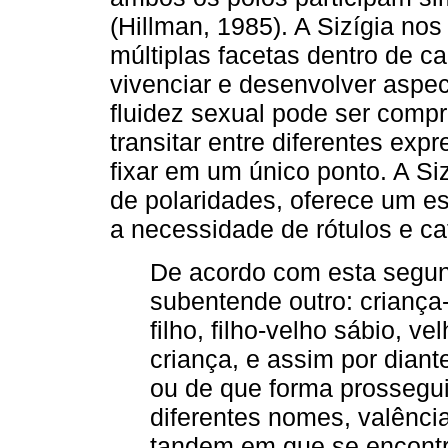
(Hillman, 1985). A Sizígia no
múltiplas facetas dentro de c
vivenciar e desenvolver aspec
fluidez sexual pode ser com
transitar entre diferentes ex
fixar em um único ponto. A Si
de polaridades, oferece um e
a necessidade de rótulos e cat
De acordo com esta segun
subentende outro: criança-
filho, filho-velho sábio, ve
criança, e assim por dia
ou de que forma prosseguim
diferentes nomes, valênc
tandem em que se encontr