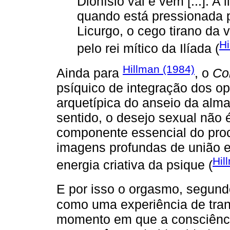
Dionísio vai e vem [...]. A
quando está pressionada 
Licurgo, o cego tirano da
Hi
pelo rei mítico da Ilíada (
Hillman (1984)
Ainda para
, o
Co
psíquico de integração dos 
arquetípica do anseio da alm
sentido, o desejo sexual não
componente essencial do pro
imagens profundas de união 
Hil
energia criativa da psique (
E por isso o orgasmo, segun
como uma experiência de tra
momento em que a consciênci