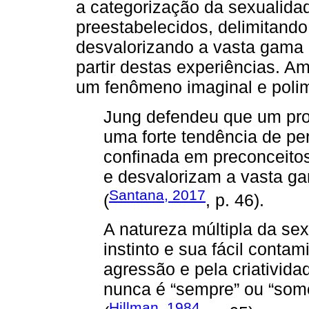
a categorização da sexualida
preestabelecidos, delimitando
desvalorizando a vasta gama
partir destas experiências. 
um fenômeno imaginal e polim
Jung defendeu que um prob
uma forte tendência de per
confinada em preconceitos
e desvalorizam a vasta g
Santana, 2017
(
, p. 46).
A natureza múltipla da sex
instinto e sua fácil contam
agressão e pela criativida
nunca é “sempre” ou “so
Hillman, 1984