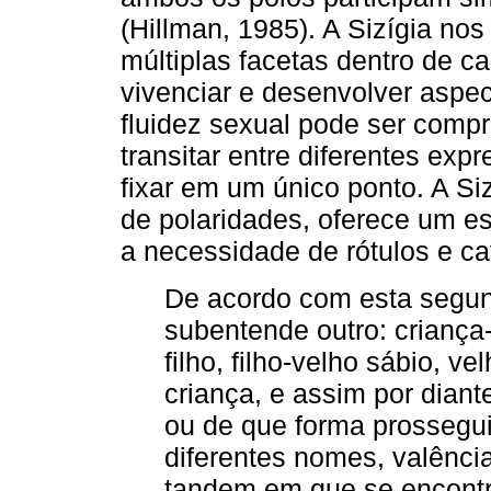
(Hillman, 1985). A Sizígia no
múltiplas facetas dentro de c
vivenciar e desenvolver aspec
fluidez sexual pode ser com
transitar entre diferentes ex
fixar em um único ponto. A Si
de polaridades, oferece um e
a necessidade de rótulos e cat
De acordo com esta segun
subentende outro: criança-
filho, filho-velho sábio, ve
criança, e assim por dia
ou de que forma prosseguim
diferentes nomes, valênc
tandem em que se encontr