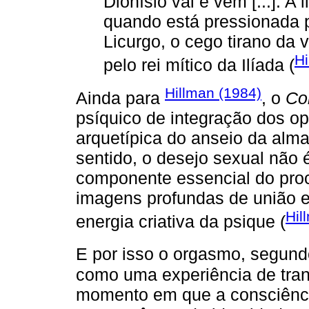
Dionísio vai e vem [...]. A
quando está pressionada 
Licurgo, o cego tirano da
Hi
pelo rei mítico da Ilíada (
Hillman (1984)
Ainda para
, o
Co
psíquico de integração dos 
arquetípica do anseio da alm
sentido, o desejo sexual não
componente essencial do pro
imagens profundas de união 
Hil
energia criativa da psique (
E por isso o orgasmo, segun
como uma experiência de tra
momento em que a consciênci