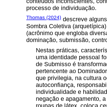
conteúdos inconscientes, cont
processo de individuação.
Thomas (2024)
descreve alguns
Sombra Coletiva (arquetípica
(acrônimo que engloba diversa
dominação, submissão, contro
Nestas práticas, caracterí
uma identidade pessoal f
de Submisso é transforma
pertencente ao Dominador
que privilegia, na cultura 
autoconfiança, responsabi
individualidade e habilid
negação e apagamento, a 
roupas de látex, coloca c