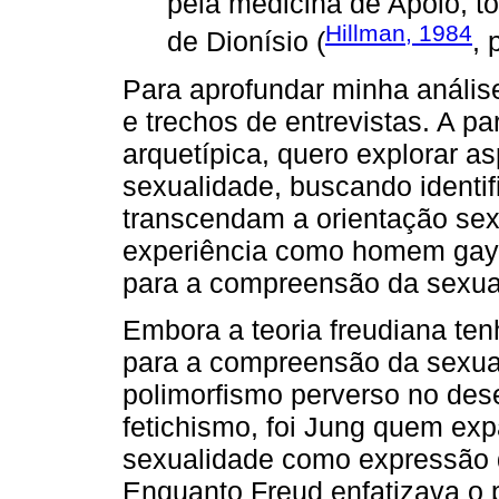
pela medicina de Apolo, t
Hillman, 1984
de Dionísio (
, 
Para aprofundar minha análise,
e trechos de entrevistas. A pa
arquetípica, quero explorar a
sexualidade, buscando identif
transcendam a orientação sex
experiência como homem gay, 
para a compreensão da sexua
Embora a teoria freudiana ten
para a compreensão da sexua
polimorfismo perverso no des
fetichismo, foi Jung quem exp
sexualidade como expressão d
Enquanto Freud enfatizava o 