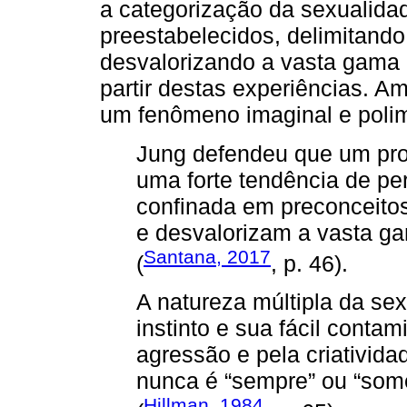
a categorização da sexualida
preestabelecidos, delimitando
desvalorizando a vasta gama
partir destas experiências. 
um fenômeno imaginal e polim
Jung defendeu que um prob
uma forte tendência de per
confinada em preconceitos
e desvalorizam a vasta g
Santana, 2017
(
, p. 46).
A natureza múltipla da sex
instinto e sua fácil contam
agressão e pela criativida
nunca é “sempre” ou “so
Hillman, 1984