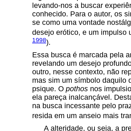
levando-nos a buscar experiê
conhecido. Para o autor, os s
se como uma vontade nostálgi
desejo erótico, e um impulso 
1998
).
Essa busca é marcada pela am
revelando um desejo profundo 
outro, nesse contexto, não re
mas sim um símbolo daquilo q
psique. O
pothos
nos impulsi
ela pareça inalcançável. Dest
na busca incessante pelo pra
resida em um anseio mais tra
A alteridade, ou seja, a p