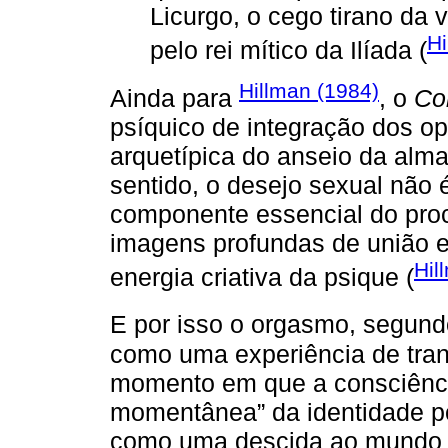
Licurgo, o cego tirano da
Hi
pelo rei mítico da Ilíada (
Hillman (1984)
Ainda para
, o
Co
psíquico de integração dos 
arquetípica do anseio da alm
sentido, o desejo sexual não
componente essencial do pro
imagens profundas de união 
Hil
energia criativa da psique (
E por isso o orgasmo, segun
como uma experiência de tra
momento em que a consciênci
momentânea” da identidade p
como uma descida ao mundo 