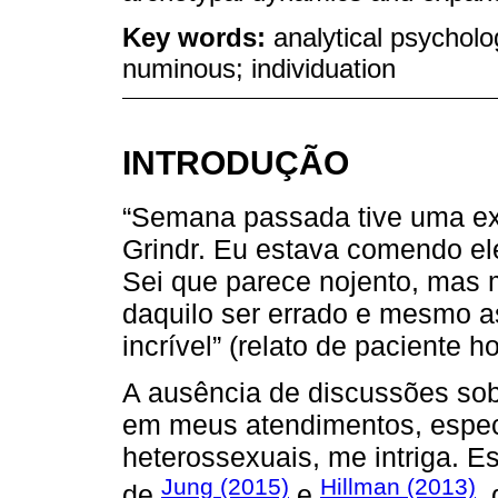
Key words:
analytical psycholo
numinous; individuation
INTRODUÇÃO
“Semana passada tive uma exp
Grindr. Eu estava comendo el
Sei que parece nojento, mas 
daquilo ser errado e mesmo a
incrível” (relato de paciente 
A ausência de discussões sob
em meus atendimentos, espec
heterossexuais, me intriga. E
Jung (2015)
Hillman (2013)
de
e
,