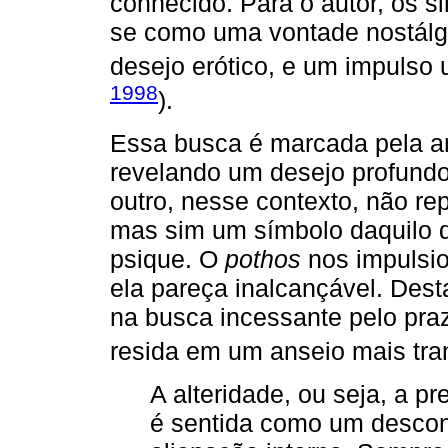
conhecido. Para o autor, os s
se como uma vontade nostálgi
desejo erótico, e um impulso 
1998
).
Essa busca é marcada pela am
revelando um desejo profundo 
outro, nesse contexto, não re
mas sim um símbolo daquilo q
psique. O
pothos
nos impulsi
ela pareça inalcançável. Dest
na busca incessante pelo pra
resida em um anseio mais tra
A alteridade, ou seja, a p
é sentida como um desco