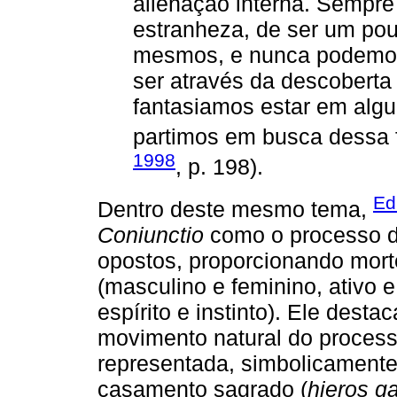
alienação interna. Sempr
estranheza, de ser um po
mesmos, e nunca podemos
ser através da descoberta
fantasiamos estar em algum
partimos em busca dessa fi
1998
, p. 198).
Ed
Dentro deste mesmo tema,
Coniunctio
como o processo de
opostos, proporcionando mort
(masculino e feminino, ativo e
espírito e instinto). Ele dest
movimento natural do processo
representada, simbolicamente
casamento sagrado (
hieros 