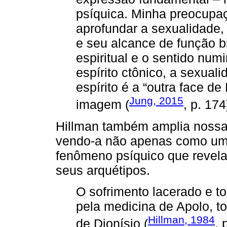
psíquica. Minha preocupaç
aprofundar a sexualidade,
e seu alcance de função bi
espiritual e o sentido num
espírito ctônico, a sexual
espírito é a “outra face d
Jung, 2015
imagem (
, p. 174
Hillman também amplia nossa
vendo-a não apenas como um 
fenômeno psíquico que revel
seus arquétipos.
O sofrimento lacerado e to
pela medicina de Apolo, t
Hillman, 1984
de Dionísio (
, 