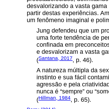
desvalorizando a vasta gama
partir destas experiências. 
um fenômeno imaginal e polim
Jung defendeu que um prob
uma forte tendência de per
confinada em preconceitos
e desvalorizam a vasta g
Santana, 2017
(
, p. 46).
A natureza múltipla da sex
instinto e sua fácil contam
agressão e pela criativida
nunca é “sempre” ou “so
Hillman, 1984
(
, p. 65).