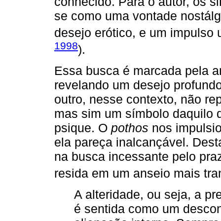
conhecido. Para o autor, os s
se como uma vontade nostálgi
desejo erótico, e um impulso 
1998
).
Essa busca é marcada pela am
revelando um desejo profundo 
outro, nesse contexto, não re
mas sim um símbolo daquilo q
psique. O
pothos
nos impulsi
ela pareça inalcançável. Dest
na busca incessante pelo pra
resida em um anseio mais tra
A alteridade, ou seja, a p
é sentida como um desco