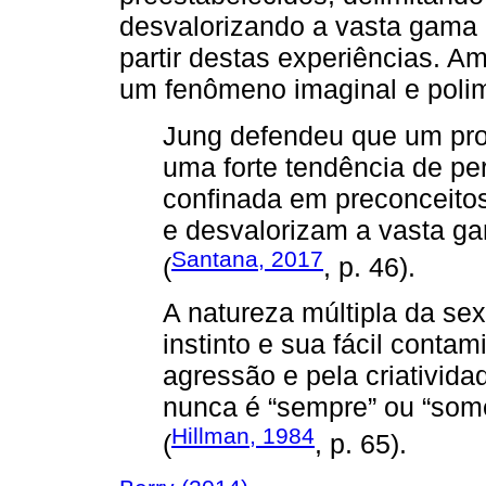
desvalorizando a vasta gama
partir destas experiências. 
um fenômeno imaginal e polim
Jung defendeu que um prob
uma forte tendência de per
confinada em preconceitos
e desvalorizam a vasta g
Santana, 2017
(
, p. 46).
A natureza múltipla da sex
instinto e sua fácil contam
agressão e pela criativida
nunca é “sempre” ou “so
Hillman, 1984
(
, p. 65).