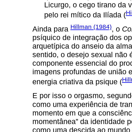
Licurgo, o cego tirano da
Hi
pelo rei mítico da Ilíada (
Hillman (1984)
Ainda para
, o
Co
psíquico de integração dos 
arquetípica do anseio da alm
sentido, o desejo sexual não
componente essencial do pro
imagens profundas de união 
Hil
energia criativa da psique (
E por isso o orgasmo, segun
como uma experiência de tra
momento em que a consciênci
momentânea” da identidade p
como uma descida ao mundo 