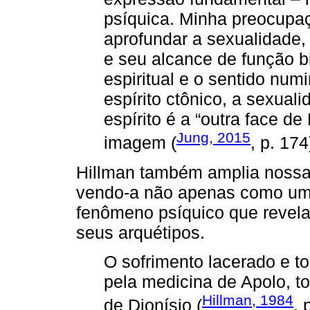
psíquica. Minha preocupaç
aprofundar a sexualidade,
e seu alcance de função bi
espiritual e o sentido num
espírito ctônico, a sexual
espírito é a “outra face d
Jung, 2015
imagem (
, p. 174
Hillman também amplia nossa
vendo-a não apenas como um 
fenômeno psíquico que revel
seus arquétipos.
O sofrimento lacerado e to
pela medicina de Apolo, t
Hillman, 1984
de Dionísio (
, 