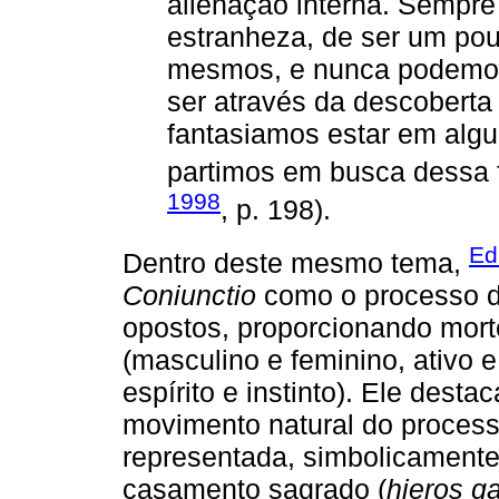
alienação interna. Sempr
estranheza, de ser um po
mesmos, e nunca podemos
ser através da descoberta
fantasiamos estar em algum
partimos em busca dessa fi
1998
, p. 198).
Ed
Dentro deste mesmo tema,
Coniunctio
como o processo de
opostos, proporcionando mort
(masculino e feminino, ativo e
espírito e instinto). Ele dest
movimento natural do processo
representada, simbolicamente
casamento sagrado (
hieros 