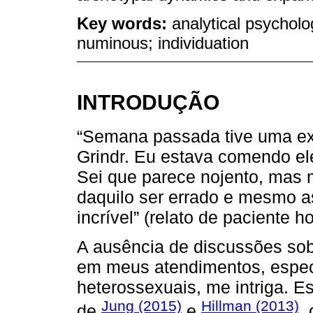
Key words:
analytical psycholo
numinous; individuation
INTRODUÇÃO
“Semana passada tive uma exp
Grindr. Eu estava comendo el
Sei que parece nojento, mas 
daquilo ser errado e mesmo a
incrível” (relato de paciente 
A ausência de discussões sob
em meus atendimentos, espec
heterossexuais, me intriga. E
Jung (2015)
Hillman (2013)
de
e
,