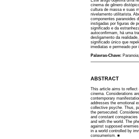
Este artigo objetiva uma r
cinema de gênero distópic
cultura de massa e suas 
nivelamento utilitarista.
componentes paranoides da 
instigadas por figuras de 
significado e da estranhe
autoconfirmam, há uma tra
desligamento da realidade
significado único que repe
imediatas e permeado por 
Palavras-Chave:
Paranoia;
ABSTRACT
This article aims to reflec
cinema. Considerations ar
contemporary manifestations
addresses the emotional ex
collective psyche. Thus, p
the persecuted. Considered
and constant conspiracies t
and with the world. The ph
against supposed enemies. 
in a world controlled by i
consumerism. ■