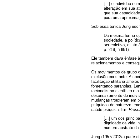
[...] o indivíduo nu
alteração em sua at
que sua capacidade
para uma aproximaçã
Sob essa tônica Jung escr
Da mesma forma que 
sociedade, a políti
ser coletivo, e isto
p. 218, § 891).
Ele também dava ênfase à
relacionamentos e conseque
Os movimentos de grupo g
exclusão constante. A soci
facilitação utilitária alh
fomentando paranoias. Lem
racionalismo científico e
desenraizamento do indiví
mudanças trouxeram em prim
psíquicos de natureza irrac
saúde psíquica. Em
Presen
[...] um dos princip
dignidade da vida i
número abstrato da 
Jung (1957/2012a) parte de