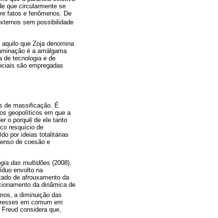
de que circularmente se
bre fatos e fenômenos. De
 externos sem possibilidade
r aquilo que Zoja denomina
ntaminação é a amálgama
a de tecnologia e de
sociais são empregadas
as de massificação. É
os geopolíticos em que a
r o porquê de ele tanto
co resquício de
o por ideias totalitárias
senso de coesão e
ogia das multidões
(2008).
víduo envolto na
stado de afrouxamento da
ncionamento da dinâmica de
emos, a diminuição das
interesses em comum em
, Freud considera que,