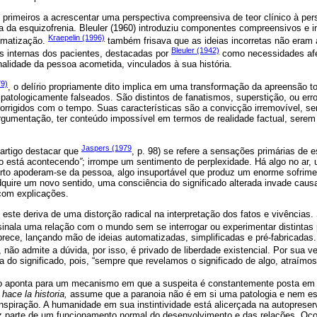
s primeiros a acrescentar uma perspectiva compreensiva de teor clínico à pe
ia da esquizofrenia. Bleuler (1960) introduziu componentes compreensivos e i
Kraepelin (1996)
tematização.
também frisava que as ideias incorretas não eram 
Bleuler (1942)
 internas dos pacientes, destacadas por
como necessidades afet
onalidade da pessoa acometida, vinculados à sua história.
79)
, o delírio propriamente dito implica em uma transformação da apreensão to
patologicamente falseados. São distintos de fanatismos, superstição, ou err
orrigidos com o tempo. Suas características são a convicção irremovível, s
rgumentação, ter conteúdo impossível em termos de realidade factual, serem 
Jaspers (1979
 artigo destacar que
, p. 98) se refere a sensações primárias de 
go está acontecendo
”
; irrompe um sentimento de perplexidade. Há algo no ar,
rto apoderam-se da pessoa, algo insuportável que produz um enorme sofrime
dquire um novo sentido, uma consciência do significado alterada invade caus
com explicações.
este deriva de uma distorção radical na interpretação dos fatos e vivências.
sinala uma relação com o mundo sem se interrogar ou experimentar distintas
brece, lançando mão de ideias automatizadas, simplificadas e pré-fabricadas. 
não admite a dúvida, por isso, é privado de liberdade existencial. Por sua v
 do significado, pois, “sempre que revelamos o significado de algo, atraímos
o aponta para um mecanismo em que a suspeita é constantemente posta em 
 hace la historia,
assume que a paranoia não é em si uma patologia e nem e
spiração. A humanidade em sua instintividade está alicerçada na autopreser
az parte de um funcionamento normal do desenvolvimento e das relações. Ocor