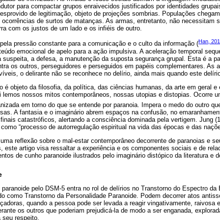
utor para compactar grupos enraivecidos justificados por identidades grupai
, desprovido de legitimação, objeto de projeções sombrias. Populações chega
ocorrências de surtos de matanças. As armas, entretanto, não necessitam se
a com os justos de um lado e os infiéis de outro.
Han, 20
ela pressão constante para a comunicação e o culto da informação (
teúdo emocional de apelo para a ação impulsiva. A aceleração temporal seque
 suspeita, a defesa, a manutenção da suposta segurança grupal. Esta é a p
ontra os outros, perseguidores e perseguidos em papéis complementares. As 
veis, o delirante não se reconhece no delírio, ainda mais quando este delírio
o é objeto da filosofia, da política, das ciências humanas, da arte em geral 
qui lemos nossos mitos contemporâneos, nossas utopias e distopias. Ocorre 
anizada em torno do que se entende por paranoia. Impera o medo do outro qu
vosas. A fantasia e o imaginário abrem espaços na confusão, no emaranhamen
inais catastróficos, alertando a consciência dominada pela vertigem. Jung (1
 como “processo de autorregulação espiritual na vida das épocas e das naçõe
uma reflexão sobre o mal-estar contemporâneo decorrente de paranoias e seu
, este artigo visa ressaltar a experiência e os componentes sociais e de re
ntos de cunho paranoide ilustrados pelo imaginário distópico da literatura e 
e
no paranoide pelo DSM-5 entra no rol de delírios no Transtorno do Espectro da 
do como Transtorno da Personalidade Paranoide. Podem decorrer atos antissoc
doras, quando a pessoa pode ser levada a reagir vingativamente, raivosa e
rante os outros que poderiam prejudicá-la de modo a ser enganada, explorada,
 seu respeito.