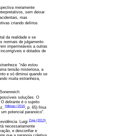
rspectiva meramente
nterpretativos, sem deixar
acidentais, mas
ivas criando delírios
tal da realidade e se
os normais de julgamento
erem impermeáveis a outras
incorrigíveis e dotados de
estranheza: “não estou
 uma tensão misteriosa, a
nto e só diminui quando se
ando muita estranheza,
 Sonenreich
 possíveis soluções. O
O delirante é o sujeito
Hillman (2016
ez,
, p. 65) frisa
 um potencial paranoico”.
Zoja (2013)
evidência. Luigi
,
stá necessariamente
vação, e desconfiar e
re que a paranoia coletiva