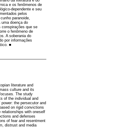
ário da literatura e do
nâmica e os fenômenos de
lógico-dependente e seu
omentados pelos
 cunho paranoide,
ia uma doença do
s conspirações que se
corre o fenômeno de
os. A soberania do
ado por informações
tico. ■
opian literature and
mass culture and its
e focuses. The study
 of the individual and
f power: the persecutor and
ased on rigid convictions
 relationships with oneself
jections and defenses
ions of fear and resentment
m, distrust and media