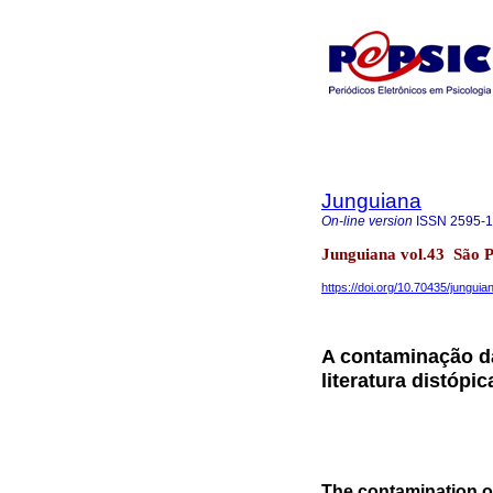
Junguiana
On-line version
ISSN
2595-
Junguiana vol.43 São 
https://doi.org/10.70435/jungui
A contaminação da
literatura distópic
The contamination of