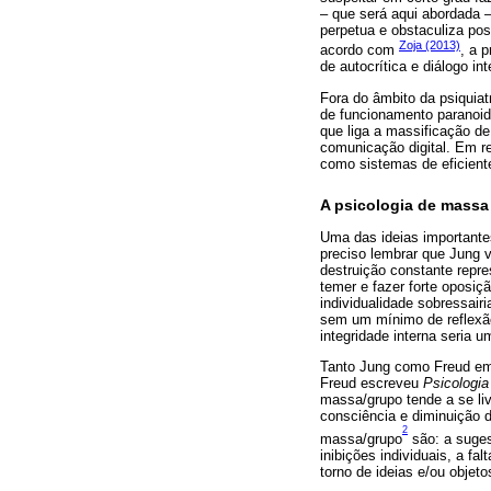
– que será aqui abordada 
perpetua e obstaculiza po
Zoja (2013)
acordo com
, a 
de autocrítica e diálogo int
Fora do âmbito da psiquiat
de funcionamento paranoid
que liga a massificação de
comunicação digital. Em re
como sistemas de eficiente
A psicologia de massa
Uma das ideias importante
preciso lembrar que Jung 
destruição constante repr
temer e fazer forte oposi
individualidade sobressairi
sem um mínimo de reflexã
integridade interna seria 
Tanto Jung como Freud em
Freud escreveu
Psicologia
massa/grupo tende a se li
consciência e diminuição 
2
massa/grupo
são: a suges
inibições individuais, a 
torno de ideias e/ou objet