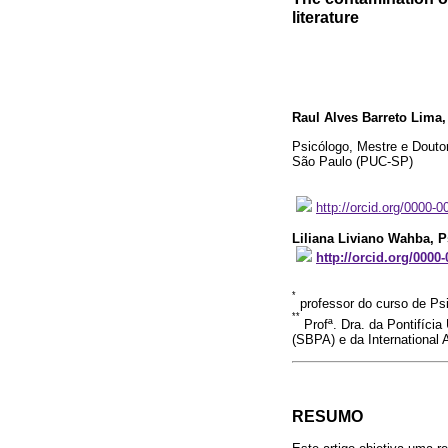
literature
Raul Alves Barreto Lima
,
Psicólogo, Mestre e Doutor
São Paulo (PUC-SP)
http://orcid.org/0000-
Liliana Liviano Wahba
, 
http://orcid.org/0000
*
professor do curso de Psi
**
Profª. Dra. da Pontifícia
(SBPA) e da International 
RESUMO