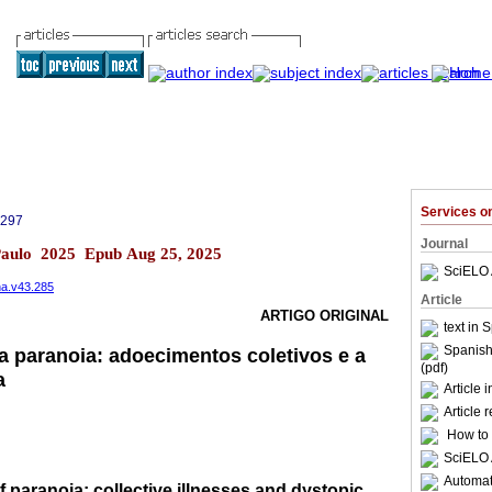
Services 
1297
Journal
Paulo 2025 Epub Aug 25, 2025
SciELO 
ana.v43.285
Article
ARTIGO ORIGINAL
text in
S
Spanish
 paranoia: adoecimentos coletivos e a
(pdf)
a
Article 
Article 
How to c
SciELO 
Automati
 paranoia: collective illnesses and dystopic