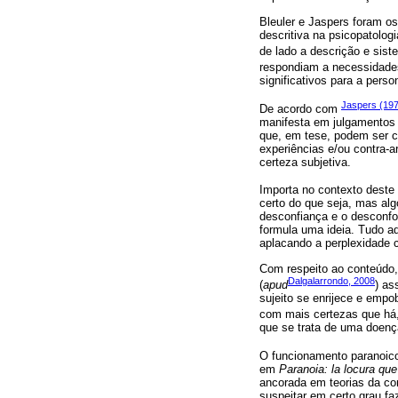
Bleuler e Jaspers foram o
descritiva na psicopatolog
de lado a descrição e sis
respondiam a necessidades
significativos para a pers
Jaspers (19
De acordo com
manifesta em julgamentos 
que, em tese, podem ser c
experiências e/ou contra-a
certeza subjetiva.
Importa no contexto deste
certo do que seja, mas al
desconfiança e o desconfo
formula uma ideia. Tudo a
aplacando a perplexidade 
Com respeito ao conteúdo, 
Dalgalarrondo, 2008
(
apud
) as
sujeito se enrijece e empo
com mais certezas que há, 
que se trata de uma doença
O funcionamento paranoic
em
Paranoia: la locura que
ancorada em teorias da con
suspeitar em certo grau f