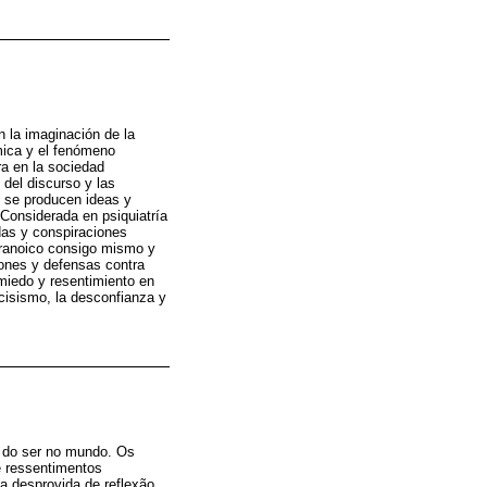
n la imaginación de la
ámica y el fenómeno
a en la sociedad
 del discurso y las
, se producen ideas y
 Considerada en psiquiatría
das y conspiraciones
aranoico consigo mismo y
iones y defensas contra
 miedo y resentimiento en
cisismo, la desconfianza y
e do ser no mundo. Os
e ressentimentos
a desprovida de reflexão,