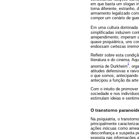
em que basta um slogan ind
torna diferente, estranho
armamento legalizado com 
compor um cenário de guerr
Em uma cultura dominada p
simplificadas induzem con
arrependimento; imperam a
quase psiquiátrica, uns c
endossam certezas irremoví
Refletir sobre esta condiçã
literatura e do cinema. A
1
anomia de Durkheim
, org
atitudes defensivas e rai
o que somos, antecipando f
antecipou a função da arte
Com o intuito de promover 
sociedade e nos indivíduos
estimulam ideias e sentime
O transtorno paranoid
Na psiquiatria, o transtor
principalmente caracteriza
ações inócuas como ameaça
desconfiança e suspeita pe
exposta nas informações a