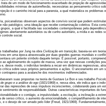
– trata de um modo de funcionamento exacerbado de projeção de agressivida
ssibilidades mínimas de autorreflexão, necessárias ao pensamento crítico so
projeção é o caminho inicial para a paranoia, a qual materializa os problemas
erno.
ria, psicanalistas observam aspectos de convívio social que podem estimula
e não patológico, uma ideação que recebe contaminação coletiva. Esta co
 grupos, a qual é facilitada nas sociedades contemporâneas pela dependênci
gimes abertamente autoritários ou de cunho autoritário, a mídia e as redes 
 controle social.
s trabalhadas por Jung na obra
Civilização em transição
, baseia-se em teori
viveu em uma época atravessada por duas grandes guerras mundiais e conflit
esentava um potente símbolo daquele tempo. É possível, portanto, compreende
ção ao aglutinamento do sujeito de massa, uma vez que nessas condições pou
a e, desse modo, o indivíduo tenderia a recair em dinâmicas regressivas, atraíd
o crítica sobre seus próprios pensamentos e ações. O ancoramento em um 
um contrapeso para a avalanche dos movimentos indiferenciados.
basaram suas propostas na teoria de Gustave Le Bon e seu trabalho
Psicol
 de grupo e a análise do ego
(1921/1969) e, nessa obra, ele indica que o indi
vrar das repressões de seus impulsos inconscientes, colaborando para um e
de sentimento de responsabilidade. Outras características importantes do fu
tionabilidade e o contágio, a impulsividade, a excitação, a inclinação a extr
falta de senso crítico, o aumento da emocionalidade, o compartilhamento de 
os, e o desejo de ser amado pelo líder (Freud, 1921/1969). Fundamentalmente