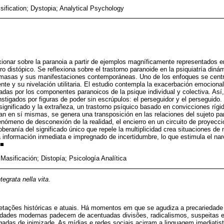
ification; Dystopia; Analytical Psychology
exionar sobre la paranoia a partir de ejemplos magníficamente representados e
nero distópico. Se reflexiona sobre el trastorno paranoide en la psiquiatría din
masas y sus manifestaciones contemporáneas. Uno de los enfoques se centr
te y su nivelación utilitaria. El estudio contempla la exacerbación emocional
das por los componentes paranoicos de la psique individual y colectiva. Así
nstigados por figuras de poder sin escrúpulos: el perseguidor y el perseguido.
gnificado y la extrañeza, un trastorno psíquico basado en convicciones rígi
an en sí mismas, se genera una transposición en las relaciones del sujeto p
nómeno de desconexión de la realidad, el encierro en un circuito de proyecc
eranía del significado único que repele la multiplicidad crea situaciones de
 información inmediata e impregnado de incertidumbre, lo que estimula el nar
 ■
Masificación; Distopía; Psicología Analítica
tegrata nella vita
.
uietações históricas e atuais. Há momentos em que se agudiza a precariedad
dades modernas padecem de acentuadas divisões, radicalismos, suspeitas 
gadas de inimizade. As mídias e redes sociais acirram a linguagem imediatist