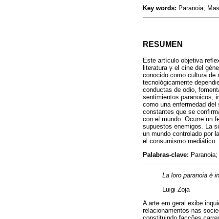
Key words:
Paranoia; Mass
RESUMEN
Este artículo objetiva refl
literatura y el cine del gé
conocido como cultura de 
tecnológicamente dependien
conductas de odio, fomenta
sentimientos paranoicos, i
como una enfermedad del si
constantes que se confirm
con el mundo. Ocurre un fe
supuestos enemigos. La sob
un mundo controlado por la
el consumismo mediático.
Palabras-clave:
Paranoia; 
La loro paranoia è in
Luigi Zoja
A arte em geral exibe inq
relacionamentos nas socie
constituindo facções carre