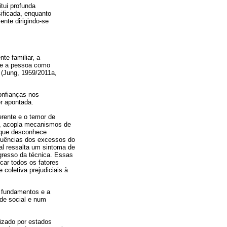
itui profunda
ificada, enquanto
nte dirigindo-se
te familiar, a
ele a pessoa como
o (Jung, 1959/2011a,
onfianças nos
er apontada.
rente e o temor de
ro, acopla mecanismos de
o que desconhece
quências dos excessos do
ual ressalta um sintoma de
gresso da técnica. Essas
car todos os fatores
 coletiva prejudiciais à
os fundamentos e a
ade social e num
lizado por estados