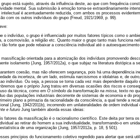
m grupo está sujeito, através da influência deste, ao que com frequência const
ividade mental. Sua submissão à emoção torna-se extraordinariamente intens
 intelectual é acentuadamente reduzida, com ambos os processos evidenteme
o com os outros indivíduos do grupo (Freud, 1921/1969, p. 99).
eve:
o indivíduo, o grupo é influenciado por muitos fatores típicos como o ambien
ca, a cosmovisão, a religião etc. Quanto maior o grupo tanto mais funciona n
 é tão forte que pode rebaixar a consciência individual até o autoesqueciment
 massificação orientada para a atomização dos indivíduos promovendo desc
nte isolamento (Jung, 1957/2012a), o que subjaz na literatura distópica a s
arantem coesão, mas não oferecem segurança, pois há uma dependência ine
edade da incerteza, de um lado, estimula narcisismos e idolatrias e, de out
eios ao indivíduo. Ou seja, a pessoa se torna cada vez mais dependente daquil
bremos que o próprio Jung tratou em diversas ocasiões dos riscos e conse
 o uso da técnica, como em
O símbolo da transformação na missa
, texto no q
duo das populações industriais decorrente de sistemas de economia e do pro
eiro plano a primazia da racionalidade da consciência, a qual tende a recal
ional (Jung, 1942/2011b), incorrendo em unilateralidades de ordem individual e
te e futuro
Jung também aborda essas ideias:
ais fatores da massificação é o racionalismo científico. Este deita por terra 
ndividual ao retirar do homem a sua individualidade, transformando-o em unid
estatística de uma organização (Jung, 1957/2012a, p. 18, § 501).
sses princípios do funcionamento coletivo regredido para alertar que será uti