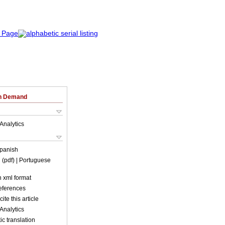
on Demand
Analytics
panish
 (pdf)
| Portuguese
in xml format
references
ite this article
Analytics
c translation