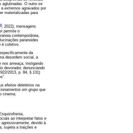
s aglutinadas. O outro se
m a extremos agravados por
r materializadas para
18
; 2022), mensagens
r permite o
aranoia contemporânea,
alucinações paranoides
 é coletivo.
e especificamente da
uma desordem social, a
e nos ameaça, instigando
to devorador, denunciando
922/2013, p. 84, § 131)
s”.
s efeitos deletérios na
lacionamentos em grupo que
do cinema.
Esquizofrenia,
iais ao interpretar fatos e
 agressivamente, devido à
 sujeita a traições e