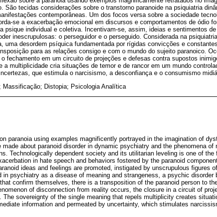
eflexão sobre a paranoia usando exemplos magnificamente retratados no imagin
o. São tecidas considerações sobre o transtorno paranoide na psiquiatria di
manifestações contemporâneas. Um dos focos versa sobre a sociedade tecno
 Aborda-se a exacerbação emocional em discursos e comportamentos de ódio f
psique individual e coletiva. Incentivam-se, assim, ideias e sentimentos de
poder inescrupulosas: o perseguidor e o perseguido. Considerada na psiquiatr
za, uma desordem psíquica fundamentada por rígidas convicções e constante
nsposição para as relações consigo e com o mundo do sujeito paranoico. O
, o fechamento em um circuito de projeções e defesas contra supostos inimig
le a multiplicidade cria situações de temor e de rancor em um mundo control
incertezas, que estimula o narcisismo, a desconfiança e o consumismo midiá
 Massificação; Distopia; Psicologia Analítica
t on paranoia using examples magnificently portrayed in the imagination of dyst
e made about paranoid disorder in dynamic psychiatry and the phenomena of 
. Technologically dependent society and its utilitarian leveling is one of th
acerbation in hate speech and behaviors fostered by the paranoid components
aranoid ideas and feelings are promoted, instigated by unscrupulous figures o
 in psychiatry as a disease of meaning and strangeness, a psychic disorder b
hat confirm themselves, there is a transposition of the paranoid person to the
enomenon of disconnection from reality occurs, the closure in a circuit of pro
The sovereignty of the single meaning that repels multiplicity creates situat
mmediate information and permeated by uncertainty, which stimulates narcissis