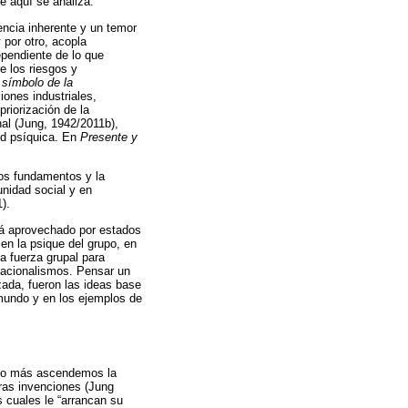
e aquí se analiza.
ncia inherente y un temor
 por otro, acopla
ependiente de lo que
e los riesgos y
 símbolo de la
iones industriales,
riorización de la
onal (Jung, 1942/2011b),
lud psíquica. En
Presente y
 los fundamentos y la
unidad social y en
).
erá aprovechado por estados
en la psique del grupo, en
a fuerza grupal para
nacionalismos. Pensar un
zada, fueron las ideas base
 mundo y en los ejemplos de
anto más ascendemos la
ras invenciones (Jung
s cuales le “arrancan su