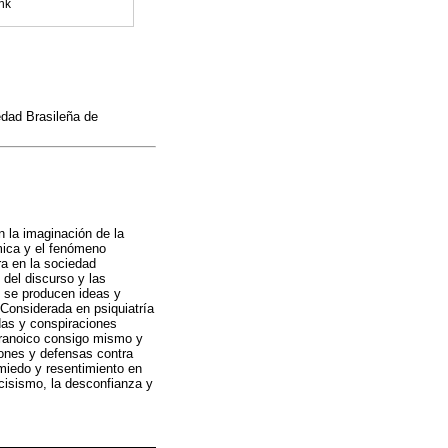
nk
edad Brasileña de
n la imaginación de la
ámica y el fenómeno
a en la sociedad
 del discurso y las
, se producen ideas y
 Considerada en psiquiatría
das y conspiraciones
aranoico consigo mismo y
iones y defensas contra
 miedo y resentimiento en
cisismo, la desconfianza y