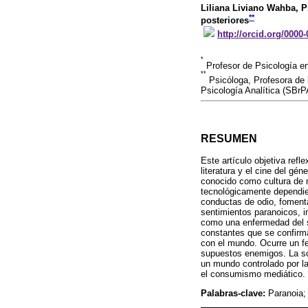
Liliana Liviano Wahba
, 
**
posteriores
http://orcid.org/0000
*
Profesor de Psicología en
**
Psicóloga, Profesora de 
Psicología Analítica (SBrP
RESUMEN
Este artículo objetiva refl
literatura y el cine del gé
conocido como cultura de 
tecnológicamente dependien
conductas de odio, fomenta
sentimientos paranoicos, i
como una enfermedad del si
constantes que se confirm
con el mundo. Ocurre un fe
supuestos enemigos. La sob
un mundo controlado por la
el consumismo mediático.
Palabras-clave:
Paranoia; 