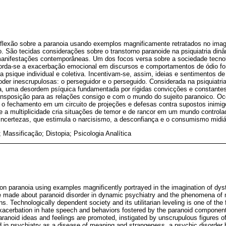
eflexão sobre a paranoia usando exemplos magnificamente retratados no imagin
o. São tecidas considerações sobre o transtorno paranoide na psiquiatria di
manifestações contemporâneas. Um dos focos versa sobre a sociedade tecno
 Aborda-se a exacerbação emocional em discursos e comportamentos de ódio f
psique individual e coletiva. Incentivam-se, assim, ideias e sentimentos de
poder inescrupulosas: o perseguidor e o perseguido. Considerada na psiquiatr
za, uma desordem psíquica fundamentada por rígidas convicções e constante
nsposição para as relações consigo e com o mundo do sujeito paranoico. O
, o fechamento em um circuito de projeções e defesas contra supostos inimig
le a multiplicidade cria situações de temor e de rancor em um mundo control
incertezas, que estimula o narcisismo, a desconfiança e o consumismo midiá
 Massificação; Distopia; Psicologia Analítica
t on paranoia using examples magnificently portrayed in the imagination of dyst
e made about paranoid disorder in dynamic psychiatry and the phenomena of 
. Technologically dependent society and its utilitarian leveling is one of th
acerbation in hate speech and behaviors fostered by the paranoid components
aranoid ideas and feelings are promoted, instigated by unscrupulous figures o
 in psychiatry as a disease of meaning and strangeness, a psychic disorder b