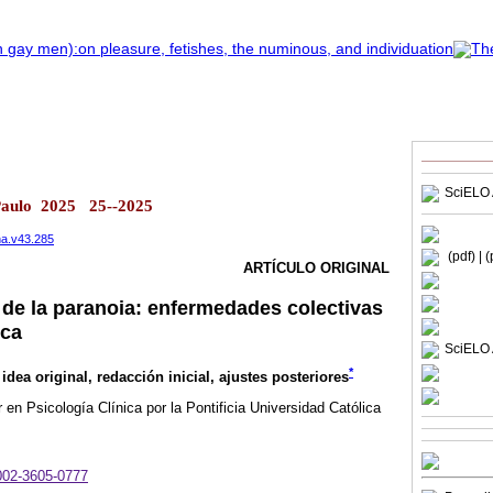
SciELO 
Paulo 2025 25--2025
ana.v43.285
(pdf)
| 
ARTÍCULO ORIGINAL
de la paranoia: enfermedades colectivas
ica
SciELO 
*
 idea original, redacción inicial, ajustes posteriores
en Psicología Clínica por la Pontificia Universidad Católica
0002-3605-0777