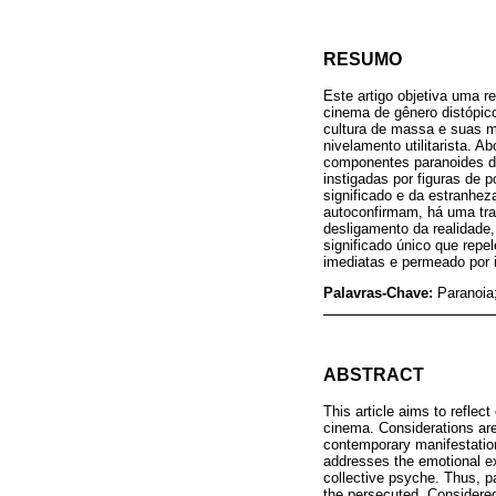
RESUMO
Este artigo objetiva uma r
cinema de gênero distópic
cultura de massa e suas 
nivelamento utilitarista.
componentes paranoides da 
instigadas por figuras de 
significado e da estranhe
autoconfirmam, há uma tra
desligamento da realidade
significado único que repe
imediatas e permeado por 
Palavras-Chave:
Paranoia;
ABSTRACT
This article aims to reflec
cinema. Considerations ar
contemporary manifestations
addresses the emotional ex
collective psyche. Thus, p
the persecuted. Considered