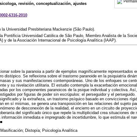
Permali
Psicologa, revisión, conceptualización, ajustes
-0002-6316-2010
 la Universidad Presbiteriana Mackenzie (São Paulo).
la Pontificia Universidad Católica de São Paulo, Miembro Analista de la Soci
A) y de la Asociación Internacional de Psicología Analítica (IAAP).
exionar sobre la paranoia a partir de ejemplos magníficamente representados e
nero distópico. Se reflexiona sobre el trastorno paranoide en la psiquiatría din
masas y sus manifestaciones contemporáneas. Uno de los enfoques se centr
te y su nivelación utilitaria. El estudio contempla la exacerbación emocional
das por los componentes paranoicos de la psique individual y colectiva. Así
nstigados por figuras de poder sin escrúpulos: el perseguidor y el perseguido.
gnificado y la extrañeza, un trastorno psíquico basado en convicciones rígi
an en sí mismas, se genera una transposición en las relaciones del sujeto p
nómeno de desconexión de la realidad, el encierro en un circuito de proyecc
eranía del significado único que repele la multiplicidad crea situaciones de
 información inmediata e impregnado de incertidumbre, lo que estimula el nar
 ■
Masificación; Distopía; Psicología Analítica