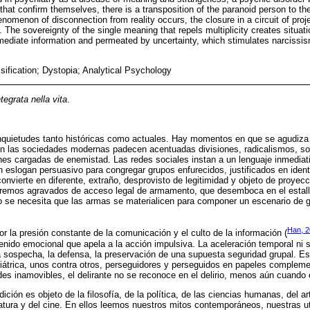
hat confirm themselves, there is a transposition of the paranoid person to the
enomenon of disconnection from reality occurs, the closure in a circuit of pro
The sovereignty of the single meaning that repels multiplicity creates situat
mmediate information and permeated by uncertainty, which stimulates narcissis
ification; Dystopia; Analytical Psychology
tegrata nella vita
.
inquietudes tanto históricas como actuales. Hay momentos en que se agudiza 
en las sociedades modernas padecen acentuadas divisiones, radicalismos, s
es cargadas de enemistad. Las redes sociales instan a un lenguaje inmediat
un eslogan persuasivo para congregar grupos enfurecidos, justificados en iden
onvierte en diferente, extraño, desprovisto de legitimidad y objeto de proye
emos agravados de acceso legal de armamento, que desemboca en el estalli
 se necesita que las armas se materialicen para componer un escenario de g
Han, 
r la presión constante de la comunicación y el culto de la información (
enido emocional que apela a la acción impulsiva. La aceleración temporal ni s
a sospecha, la defensa, la preservación de una supuesta seguridad grupal. Es
átrica, unos contra otros, perseguidores y perseguidos en papeles compleme
s inamovibles, el delirante no se reconoce en el delirio, menos aún cuando 
ición es objeto de la filosofía, de la política, de las ciencias humanas, del ar
ratura y del cine. En ellos leemos nuestros mitos contemporáneos, nuestras u