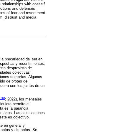
 relationships with oneself
jections and defenses
ions of fear and resentment
m, distrust and media
la precariedad del ser en
ospechas y resentimientos,
ista desprovisto de
tidades colectivas
cciones sombrías. Algunas
do de brotes de
uerra con los justos de un
2018
; 2022), los mensajes
iquiera permite el
ta es la paranoia
ntarios. Las alucinaciones
este es colectivo.
te en general y
topías y distopías. Se