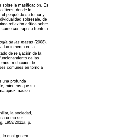
 sobre la masificación. Es
líticos, donde la
 el porqué de su temor y
dividualidad sobresale, de
nima reflexión crítica sobre
a como contrapeso frente a
logía de las masas
(2008).
ividuo inmerso en la
ado de relajación de la
 funcionamiento de las
tremos, reducción de
reses comunes en torno a
ye una profunda
te, mientras que su
una aproximación
liar, la sociedad,
sona como ser
ng, 1959/2011a, p.
, lo cual genera