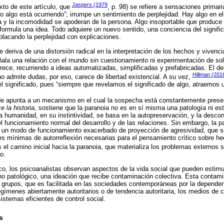
Jaspers (1979
xto de este artículo, que
, p. 98) se refiere a sensaciones primar
o algo está ocurriendo”; irrumpe un sentimiento de perplejidad. Hay algo en el
a y la incomodidad se apoderan de la persona. Algo insoportable que produce
ormula una idea. Todo adquiere un nuevo sentido, una conciencia del signific
lacando la perplejidad con explicaciones.
e deriva de una distorsión radical en la interpretación de los hechos y vivenc
ñala una relación con el mundo sin cuestionamiento ni experimentación de sol
rece, recurriendo a ideas automatizadas, simplificadas y prefabricadas. El del
Hillman (201
o admite dudas, por eso, carece de libertad existencial. A su vez,
l significado, pues “siempre que revelamos el significado de algo, atraemos u
de apunta a un mecanismo en el cual la sospecha está constantemente prese
e la historia
, sostiene que la paranoia no es en sí misma una patología ni e
La humanidad, en su instintividad, se basa en la autopreservación, y la desco
el funcionamiento normal del desarrollo y de las relaciones. Sin embargo, la p
a un modo de funcionamiento exacerbado de proyección de agresividad, que s
des mínimas de autorreflexión necesarias para el pensamiento crítico sobre
s el camino inicial hacia la paranoia, que materializa los problemas externos s
no.
ico, los psicoanalistas observan aspectos de la vida social que pueden estim
no patológico, una ideación que recibe contaminación colectiva. Esta conta
 grupos, que es facilitada en las sociedades contemporáneas por la dependen
egímenes abiertamente autoritarios o de tendencia autoritaria, los medios de
istemas eficientes de control social.
s