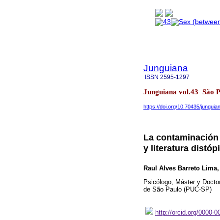
Junguiana
ISSN
2595-1297
Junguiana vol.43 São 
https://doi.org/10.70435/jungui
La contaminación 
y literatura distóp
Raul Alves Barreto Lima
,
Psicólogo, Máster y Doctor 
de São Paulo (PUC-SP)
http://orcid.org/0000-