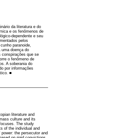
ário da literatura e do
nâmica e os fenômenos de
lógico-dependente e seu
omentados pelos
 cunho paranoide,
ia uma doença do
s conspirações que se
corre o fenômeno de
os. A soberania do
ado por informações
tico. ■
opian literature and
mass culture and its
e focuses. The study
 of the individual and
f power: the persecutor and
ased on rigid convictions