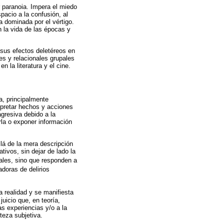
 paranoia. Impera el miedo
pacio a la confusión, al
a dominada por el vértigo.
n la vida de las épocas y
 sus efectos deletéreos en
es y relacionales grupales
 la literatura y el cine.
a, principalmente
rpretar hechos y acciones
gresiva debido a la
rla o exponer información
lá de la mera descripción
tivos, sin dejar de lado la
ales, sino que responden a
doras de delirios
a realidad y se manifiesta
uicio que, en teoría,
as experiencias y/o a la
teza subjetiva.