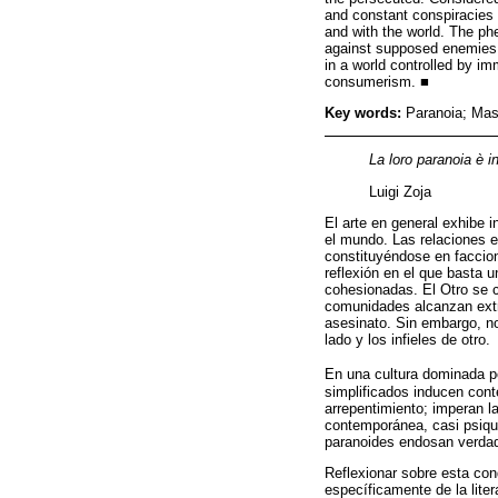
and constant conspiracies t
and with the world. The ph
against supposed enemies. 
in a world controlled by i
consumerism. ■
Key words:
Paranoia; Mass
La loro paranoia è in
Luigi Zoja
El arte en general exhibe 
el mundo. Las relaciones 
constituyéndose en faccion
reflexión en el que basta 
cohesionadas. El Otro se c
comunidades alcanzan extr
asesinato. Sin embargo, no
lado y los infieles de otro.
En una cultura dominada po
simplificados inducen cont
arrepentimiento; imperan l
contemporánea, casi psiqui
paranoides endosan verdade
Reflexionar sobre esta cond
específicamente de la lite