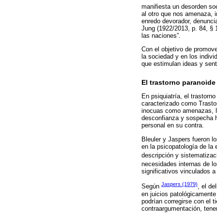
manifiesta un desorden soc
al otro que nos amenaza, i
enredo devorador, denuncia
Jung (1922/2013, p. 84, § 1
las naciones”.
Con el objetivo de promove
la sociedad y en los indiv
que estimulan ideas y senti
El trastorno paranoide
En psiquiatría, el trastorn
caracterizado como Trastor
inocuas como amenazas, lo 
desconfianza y sospecha ha
personal en su contra.
Bleuler y Jaspers fueron l
en la psicopatología de la 
descripción y sistematizac
necesidades internas de l
significativos vinculados a 
Jaspers (1979)
Según
, el de
en juicios patológicamente
podrían corregirse con el 
contraargumentación, tener 