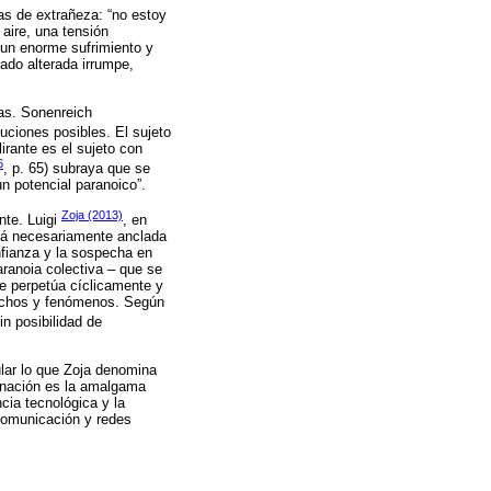
ias de extrañeza: “no estoy
 aire, una tensión
 un enorme sufrimiento y
ado alterada irrumpe,
ias. Sonenreich
uciones posibles. El sujeto
irante es el sujeto con
6
, p. 65) subraya que se
n potencial paranoico”.
Zoja (2013)
nte. Luigi
, en
stá necesariamente anclada
nfianza y la sospecha en
aranoia colectiva – que se
e perpetúa cíclicamente y
 hechos y fenómenos. Según
in posibilidad de
ular lo que Zoja denomina
minación es la amalgama
cia tecnológica y la
 comunicación y redes