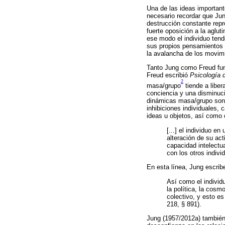
Una de las ideas important
necesario recordar que Jun
destrucción constante rep
fuerte oposición a la aglu
ese modo el individuo tende
sus propios pensamientos y
la avalancha de los movimi
Tanto Jung como Freud fun
Freud escribió
Psicología 
2
masa/grupo
tiende a liber
conciencia y una disminuci
dinámicas masa/grupo son: 
inhibiciones individuales,
ideas u objetos, así como 
[...] el individuo e
alteración de su ac
capacidad intelectu
con los otros indivi
En esta línea, Jung escrib
Así como el individu
la política, la cosm
colectivo, y esto es
218, § 891).
Jung (1957/2012a) también 