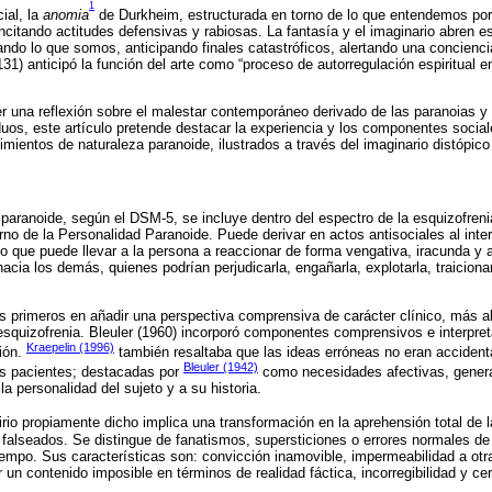
1
ial, la
anomia
de Durkheim, estructurada en torno de lo que entendemos por
ncitando actitudes defensivas y rabiosas. La fantasía y el imaginario abren es
ndo lo que somos, anticipando finales catastróficos, alertando una concienci
31) anticipó la función del arte como “proceso de autorregulación espiritual e
r una reflexión sobre el malestar contemporáneo derivado de las paranoias y
iduos, este artículo pretende destacar la experiencia y los componentes social
mientos de naturaleza paranoide, ilustrados a través del imaginario distópico en
o paranoide, según el DSM-5, se incluye dentro del espectro de la esquizofreni
no de la Personalidad Paranoide. Puede derivar en actos antisociales al inte
que puede llevar a la persona a reaccionar de forma vengativa, iracunda y a
cia los demás, quienes podrían perjudicarla, engañarla, explotarla, traiciona
os primeros en añadir una perspectiva comprensiva de carácter clínico, más al
esquizofrenia. Bleuler (1960) incorporó componentes comprensivos e interpreta
Kraepelin (1996)
ión.
también resaltaba que las ideas erróneas no eran accident
Bleuler (1942)
os pacientes; destacadas por
como necesidades afectivas, genera
la personalidad del sujeto y a su historia.
lirio propiamente dicho implica una transformación en la aprehensión total de l
 falseados. Se distingue de fanatismos, supersticiones o errores normales de j
tiempo. Sus características son: convicción inamovible, impermeabilidad a otr
un contenido imposible en términos de realidad fáctica, incorregibilidad y cer