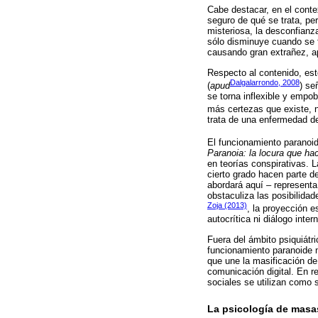
Cabe destacar, en el conte
seguro de qué se trata, per
misteriosa, la desconfianz
sólo disminuye cuando se f
causando gran extrañez, ap
Respecto al contenido, est
Dalgalarrondo, 2008
(
apud
) se
se torna inflexible y empob
más certezas que existe, n
trata de una enfermedad de
El funcionamiento paranoi
Paranoia: la locura que hac
en teorías conspirativas. 
cierto grado hacen parte d
abordará aquí – represent
obstaculiza las posibilida
Zoja (2013)
, la proyección e
autocrítica ni diálogo inter
Fuera del ámbito psiquiátr
funcionamiento paranoide 
que une la masificación de
comunicación digital. En r
sociales se utilizan como s
La psicología de masa