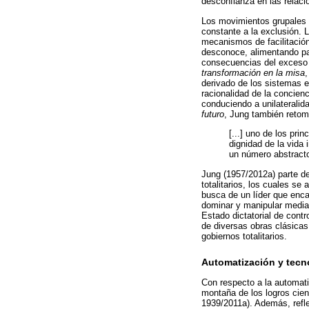
desconfianza en las relaci
Los movimientos grupales 
constante a la exclusión. L
mecanismos de facilitación
desconoce, alimentando par
consecuencias del exceso d
transformación en la misa
,
derivado de los sistemas e
racionalidad de la concienc
conduciendo a unilateralid
futuro
, Jung también retom
[...] uno de los pri
dignidad de la vida 
un número abstracto
Jung (1957/2012a) parte de
totalitarios, los cuales s
busca de un líder que enca
dominar y manipular media
Estado dictatorial de cont
de diversas obras clásicas
gobiernos totalitarios.
Automatización y tecn
Con respecto a la automati
montaña de los logros cien
1939/2011a). Además, refle