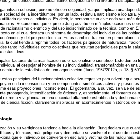
ones y, en consecuencia, aislamiento, subyacente en la literatura distópica qu
garantizan cohesión, pero no ofrecen seguridad, ya que implican una depende
a sociedad de la incertidumbre, por un lado, estimula narcisismo e idolatría, y
 utilitaria ajenos al individuo. Es decir, la persona se vuelve cada vez más d
anoias. Recordemos que el propio Jung advirtió en múltiples ocasiones sobr
e racionalismo científico y del uso indiscriminado de la técnica, como en
El
 texto en el cual destaca un síntoma de desarraigo del individuo de las poblac
conómicos y del progreso técnico. Estos cambios trajeron en primer plano la p
ia, la cual tiende a reprimir todos los factores psíquicos de naturaleza irraci
ades tanto individuales como colectivas que resultan perjudiciales para la sa
a estas ideas:
ncipales factores de la masificación es el racionalismo científico. Este derriba
individual al despojar al hombre de su individualidad, transformándolo en una 
 dentro de la estadística de una organización (Jung, 1957/2012a, p. 18, § 501
 estos principios del funcionamiento colectivo regresivo para advertir que s
e apoyan en la inconsciencia y en componentes simbólicos activos y presentes 
rne esas proyecciones inconscientes. El gobernante, a su vez, se vale de es
nte propaganda, intensificación de órdenes y, especialmente, el fomento de 
rol extremo y vigilancia, en una sociedad altamente estratificada y deshumani
 de ciencia ficción, claramente inspiradas en acontecimientos históricos del
ología
zación y su vertiginosa tendencia hacia la alienación, Jung declara que cu
tíficos y técnicos, más peligroso y demoníaco se vuelve el mal uso de nuest
xiona que el individuo se convierte en esclavo y víctima de las máquinas, la