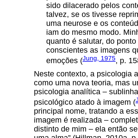
sido dilacerado pelos con
talvez, se os tivesse repri
uma neurose e os conteúdo
iam do mesmo modo. Minh
quanto é salutar, do ponto 
conscientes as imagens q
Jung, 1975
emoções (
, p. 15
Neste contexto, a psicologia 
como uma nova teoria, mas um
psicologia analítica – sublinh
psicológico atado à imagem (
principal nome, tratando a es
imagem é realizada – comple
distinto de mim – ela então 
uma alma” (Hillman, 2010a, p.