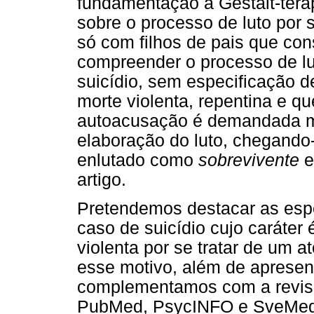
fundamentação a Gestalt-ter
sobre o processo de luto por 
só com filhos de pais que co
compreender o processo de l
suicídio, sem especificação d
morte violenta, repentina e q
autoacusação é demandada mu
elaboração do luto, chegand
enlutado como
sobrevivente
e
artigo.
Pretendemos destacar as espe
caso de suicídio cujo caráter 
violenta por se tratar de um a
esse motivo, além de apresent
complementamos com a revisã
PubMed, PsycINFO e SveMed+