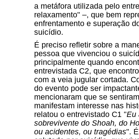
a metáfora utilizada pelo entr
relaxamento" –, que bem rep
enfrentamento e superação 
suicídio.
É preciso refletir sobre a ma
pessoa que vivenciou o suicíd
principalmente quando encont
entrevistada C2, que encontr
com a veia jugular cortada. 
do evento pode ser impactant
mencionaram que se sentiram
manifestam interesse nas hist
relatou o entrevistado C1 "
Eu 
sobrevivente do Shoah, do Ho
ou acidentes, ou tragédias
". 