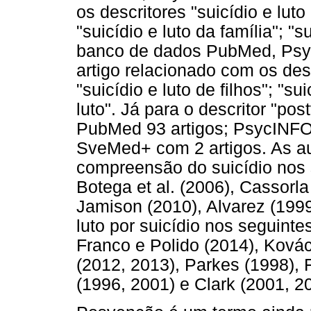
os descritores "suicídio e luto 
"suicídio e luto da família"; "s
banco de dados PubMed, Psy
artigo relacionado com os desc
"suicídio e luto de filhos"; "sui
luto". Já para o descritor "po
PubMed 93 artigos; PsycINFO 2 
SveMed+ com 2 artigos. As a
compreensão do suicídio nos s
Botega et al. (2006), Cassorl
Jamison (2010), Alvarez (199
luto por suicídio nos seguinte
Franco e Polido (2014), Ková
(2012, 2013), Parkes (1998),
(1996, 2001) e Clark (2001, 2