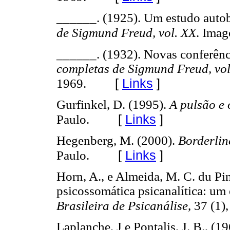
______. (1925). Um estudo autob
de Sigmund Freud, vol. XX
. Imag
______. (1932). Novas conferênci
completas de Sigmund Freud, vol
[
Links
]
1969.
Gurfinkel, D. (1995).
A pulsão e 
[
Links
]
Paulo.
Hegenberg, M. (2000).
Borderlin
[
Links
]
Paulo.
Horn, A., e Almeida, M. C. du Pin
psicossomática psicanalítica: um 
Brasileira de Psicanálise
, 37 (1)
Laplanche, J e Pontalis, J. B., (1