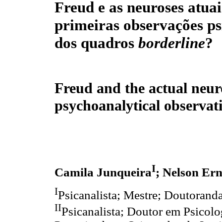
Freud e as neuroses atuai
primeiras observações ps
dos quadros
borderline
?
Freud and the actual neuro
psychoanalytical observati
I
Camila Junqueira
; Nelson Er
I
Psicanalista; Mestre; Doutoranda
II
Psicanalista; Doutor em Psicolo