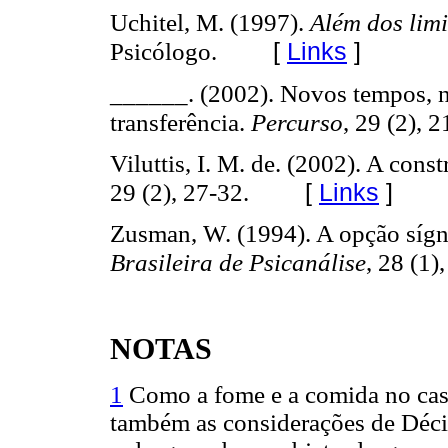
Uchitel, M. (1997).
Além dos limi
[
Links
]
Psicólogo.
______. (2002). Novos tempos, n
transferência.
Percurso
, 29 (2), 2
Viluttis, I. M. de. (2002). A cons
[
Links
]
29 (2), 27-32.
Zusman, W. (1994). A opção sígn
Brasileira de Psicanálise
, 28 (1)
NOTAS
1
Como a fome e a comida no caso
também as considerações de Décio