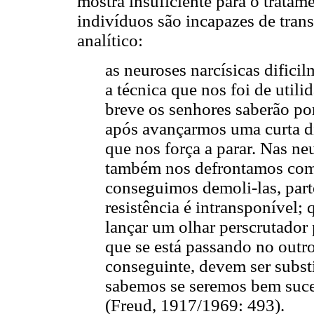
mostra insuficiente para o tratam
indivíduos são incapazes de trans
analítico:
as neuroses narcísicas dific
a técnica que nos foi de util
breve os senhores saberão po
após avançarmos uma curta 
que nos força a parar. Nas ne
também nos defrontamos com b
conseguimos demoli-las, parte
resistência é intransponível
lançar um olhar perscrutador
que se está passando no outr
conseguinte, devem ser subst
sabemos se seremos bem suce
(Freud, 1917/1969: 493).