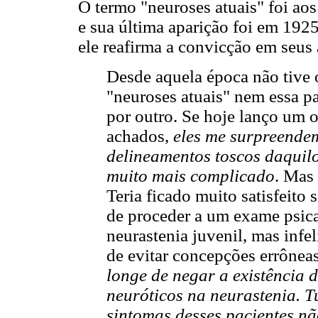
O termo "neuroses atuais" foi ao
e sua última aparição foi em 192
ele reafirma a convicção em seus
Desde aquela época não tive 
"neuroses atuais" nem essa p
por outro. Se hoje lanço um o
achados,
eles me surpreende
delineamentos toscos daquil
muito mais complicado
. Mas
Teria ficado muito satisfeito 
de proceder a um exame psica
neurastenia juvenil, mas infe
de evitar concepções errônea
longe de negar a existência 
neuróticos na neurastenia. T
sintomas desses pacientes n