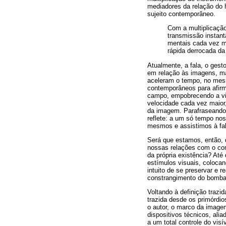
mediadores da relação do
sujeito contemporâneo.
Com a multiplicação
transmissão instant
mentais cada vez m
rápida derrocada da
Atualmente, a fala, o ges
em relação às imagens, ma
aceleram o tempo, no mes
contemporâneos para afirma
campo, empobrecendo a visã
velocidade cada vez maior
da imagem. Parafraseando o
reflete: a um só tempo n
mesmos e assistimos à falê
Será que estamos, então, d
nossas relações com o co
da própria existência? Até
estímulos visuais, coloc
intuito de se preservar e 
constrangimento do bombar
Voltando à definição trazi
trazida desde os primórdi
o autor, o marco da imagem
dispositivos técnicos, ali
a um total controle do visí