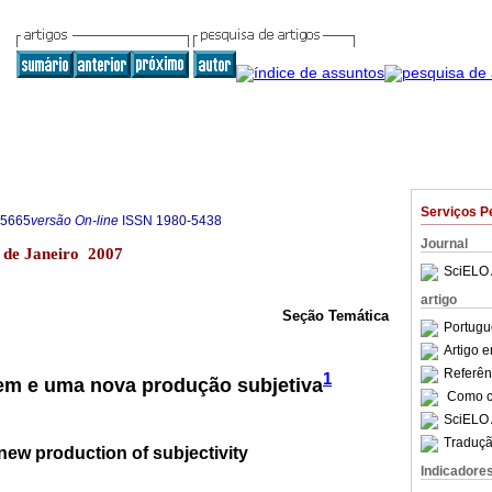
Serviços P
-5665
versão On-line
ISSN
1980-5438
Journal
io de Janeiro 2007
SciELO 
artigo
Seção Temática
Portugu
Artigo 
Referên
1
gem e uma nova produção subjetiva
Como ci
SciELO 
Traduçã
new production of subjectivity
Indicadore