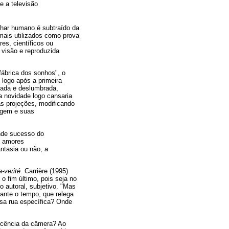
e a televisão
lhar humano é subtraído da
mais utilizados como prova
res, científicos ou
 visão e reproduzida
ábrica dos sonhos", o
 logo após a primeira
zada e deslumbrada,
a novidade logo cansaria
as projeções, modificando
agem e suas
ande sucesso do
, amores
ntasia ou não, a
-verité
. Carrière (1995)
o fim último, pois seja no
o autoral, subjetivo. "Mas
ante o tempo, que relega
ssa rua específica? Onde
nocência da câmera? Ao