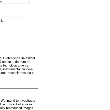
ar
nk
. Pretende-se investigar
O conceito de aura de
ns tecnologicamente
a, instrumentalizando-a.
outros mecanismos ela é
 We intend to investigate
. The concept of aura as
cally reproduced images