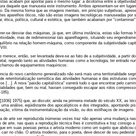
stas acabam por apontar para o mesmo lugar: a dicotomia entre a objetividad
 pura daquele que manuseia este instrumento. Ambos apresentam-se em lugar
o. Da mesma forma que as imagens mentais, em princípio subjetivas, apre
estes aparelhos óticos, não são estas imagens tecnológicas manuseadas por s
iar, ética, política, cultural e estética, que também acabariam por "contamin
rer-se desviar das máquinas, já que, em última instância, estas são formas 
etividade, mas de redimensionar tais aparelhagens, situando seu engendrame
quilíbrio na relação homem-máquina, como componente da subjetividade capit
VIII.
 merece, então, ser levantada deve-se ao fato de a subjetividade, a partir do 
tal, regendo tanto as atividades humanas como a tecnologia, ter entrado n
) chamou de equipamentos maquínicos:
ência do novo cambismo generalizado não será mais uma territorialidade seg
e reterritorialização semiótica das atividades humanas e das estruturas con
s […]. A nova "paixão capitalística" varrerá tudo o que encontrar pelo cami
torialidades que, bem ou mal, haviam conseguido escapar aos rolos compresso
-185).
[1936] 1975) que, ao discutir, ainda na primeira metade do século XX, as té
 uma análise, eqüidistante dos apocalípticos e dos integrados, apontando pi
ação, vítima da instrumentalização da visão, ou dos estilhaços de imagens.
ra de arte ser reproduzida inúmeras vezes traz não apenas uma mudança nas
 de arte, nas quais a reprodução técnica lhes é constitutiva e traz consigo 
 que em suas poesias pensa o artista moderno como um sujeito que abdicou
 cair no chão. O artista moderno, para o poeta, deve descer de seu pedestal 