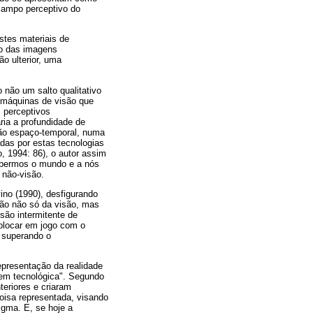
campo perceptivo do
stes materiais de
ão das imagens
o ulterior, uma
 não um salto qualitativo
r máquinas de visão que
 perceptivos
ria a profundidade de
ação espaço-temporal, numa
das por estas tecnologias
, 1994: 86), o autor assim
bermos o mundo e a nós
 não-visão.
ino (1990), desfigurando
ão não só da visão, mas
são intermitente de
olocar em jogo com o
, superando o
representação da realidade
gem tecnológica". Segundo
teriores e criaram
coisa representada, visando
digma. E, se hoje a