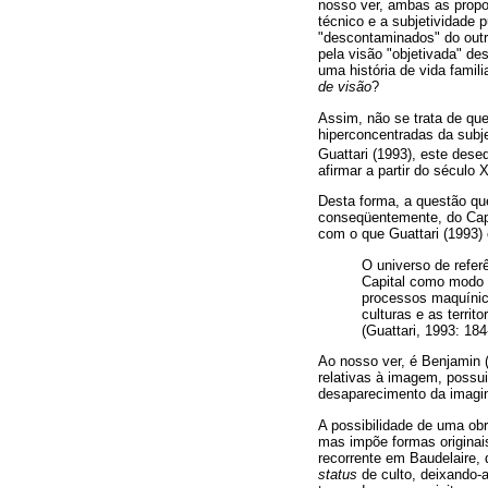
nosso ver, ambas as propo
técnico e a subjetividade
"descontaminados" do outr
pela visão "objetivada" d
uma história de vida famil
de visão
?
Assim, não se trata de que
hiperconcentradas da subj
Guattari (1993), este dese
afirmar a partir do século X
Desta forma, a questão que
conseqüentemente, do Capi
com o que Guattari (1993
O universo de refer
Capital como modo d
processos maquínico
culturas e as terri
(Guattari, 1993: 184
Ao nosso ver, é Benjamin (
relativas à imagem, possui
desaparecimento da imagin
A possibilidade de uma ob
mas impõe formas originais
recorrente em Baudelaire,
status
de culto, deixando-a