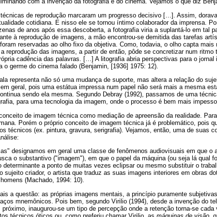
 culminando com a invenção da fotografia e do cinema. Vejamos o que diz Ben
s técnicas de reprodução marcaram um progresso decisivo […]. Assim, dorava
atualidade cotidiana. E nisso ele se tornou íntimo colaborador da imprensa. P
nas de anos após essa descoberta, a fotografia viria a suplantá-lo em tal p
cante à reprodução de imagens, a mão encontrou-se demitida das tarefas artí
 foram reservadas ao olho fixo da objetiva. Como, todavia, o olho capta mais
a reprodução das imagens, a partir de então, pôde se concretizar num ritmo 
ópria cadência das palavras. […] A litografia abria perspectivas para o jornal i
nha o germe do cinema falado (Benjamin, [1936] 1975: 12).
ala representa não só uma mudança de suporte, mas altera a relação do sujei
 em geral, pois uma estátua impressa num papel não será mais a mesma est
 continua sendo ela mesma. Segundo Debray (1992), passamos de uma técnic
ografia, para uma tecnologia da imagem, onde o processo é bem mais impesso
conceito de imagem técnica como mediação de apreensão da realidade. Para o
umana. Porém o próprio conceito de imagem técnica já é problemático, pois q
vos técnicos (ex. pintura, gravura, serigrafia). Vejamos, então, uma de suas c
nálise:
cas" designamos em geral uma classe de fenômenos audiovisuais em que o adj
sca o substantivo ("imagem"), em que o papel da máquina (ou seja lá qual f
ão determinante a ponto de muitas vezes eclipsar ou mesmo substituir o trab
 sujeito criador, o artista que traduz as suas imagens interiores em obras do
homens (Machado, 1994: 10).
s a questão: as próprias imagens mentais, a princípio puramente subjetiva
traços mnemônicos. Pois bem, segundo Virilio (1994), desde a invenção do te
 próximo, inaugurou-se um tipo de percepção onde a retenção torna-se cada 
tos técnicos óticos ou, como preferiu chamar Virilio, as
máquinas de visão
, 