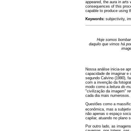
appeared, the aura in arts 
consequences of this proc
capable to produce using 
Keywords:
subjectivity, i
Hoje somos bombarde
daquilo que vimos há po
image
Nossa análise inicia-se a
capacidade de imaginar e c
segundo Calvino (1990), f
com a invenção da fotogra
modo como a
leitura do m
"civilização da imagem" r
cada dia mais numerosos.
Questões como a massificaç
econômica, mas a subjeti
não apenas o espaço social
capilar, atuando no plano 
Por outro lado, as image
cavernas, nos totens, nas 