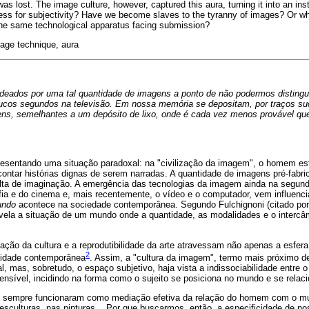
was lost. The image culture, however, captured this aura, turning it into an i
ess for subjectivity? Have we become slaves to the tyranny of images? Or wh
the same technological apparatus facing submission?
mage technique, aura
ados por uma tal quantidade de imagens a ponto de não podermos distinguir
ucos segundos na televisão. Em nossa memória se depositam, por traços suc
ns, semelhantes a um depósito de lixo, onde é cada vez menos provável que
presentando uma situação paradoxal: na "civilização da imagem", o homem es
ontar histórias dignas de serem narradas. A quantidade de imagens pré-fabri
alta de imaginação. A emergência das tecnologias da imagem ainda na segun
fia e do cinema e, mais recentemente, o vídeo e o computador, vem influenc
undo
acontece na sociedade contemporânea. Segundo Fulchignoni (citado por
evela a situação de um mundo onde a quantidade, as modalidades e o interc
ão da cultura e a reprodutibilidade da arte atravessam não apenas a esfera 
2
vidade contemporânea
. Assim, a "cultura da imagem", termo mais próximo de
, mas, sobretudo, o espaço subjetivo, haja vista a indissociabilidade entre o 
sensível, incidindo na forma como o sujeito se posiciona no mundo e se rel
ns sempre funcionaram como mediação efetiva da relação do homem com o m
esculturas, nas pinturas... Por que buscarmos, então, a especificidade de n