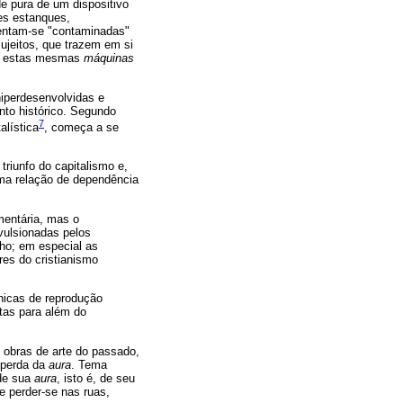
e pura de um dispositivo
es estanques,
sentam-se "contaminadas"
ujeitos, que trazem em si
ar" estas mesmas
máquinas
hiperdesenvolvidas e
nto histórico. Segundo
7
alística
, começa a se
triunfo do capitalismo e,
uma relação de dependência
mentária, mas o
vulsionadas pelos
nho; em especial as
res do cristianismo
cnicas de reprodução
stas para além do
 obras de arte do passado,
a perda da
aura
. Tema
 de sua
aura
, isto é, de seu
e perder-se nas ruas,