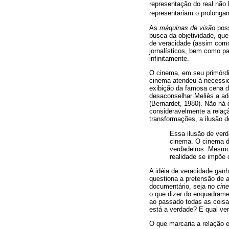
representação do real não 
representariam o prolong
As
máquinas de visão
poss
busca da objetividade, qu
de veracidade (assim como o
jornalísticos, bem como p
infinitamente.
O cinema, em seu primórdi
cinema atendeu à necessid
exibição da famosa cena d
desaconselhar Meliès a ad
(Bernardet, 1980). Não há 
consideravelmente a relaç
transformações, a ilusão 
Essa ilusão de ver
cinema. O cinema dá
verdadeiros. Mesmo 
realidade se impõe 
A idéia de veracidade gan
questiona a pretensão de a
documentário, seja no
cine
o que dizer do enquadrame
ao passado todas as coisa
está a verdade? E qual ver
O que marcaria a relação e