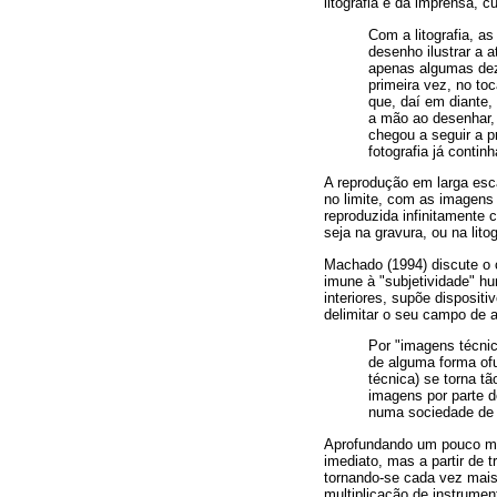
litografia e da imprensa,
Com a litografia, a
desenho ilustrar a 
apenas algumas deze
primeira vez, no to
que, daí em diante,
a mão ao desenhar, 
chegou a seguir a pr
fotografia já conti
A reprodução em larga esc
no limite, com as imagens
reproduzida infinitamente
seja na gravura, ou na lit
Machado (1994) discute o 
imune à "subjetividade" h
interiores, supõe dispositi
delimitar o seu campo de a
Por "imagens técni
de alguma forma ofu
técnica) se torna t
imagens por parte do
numa sociedade de 
Aprofundando um pouco mai
imediato, mas a partir de 
tornando-se cada vez mais
multiplicação de instrumen