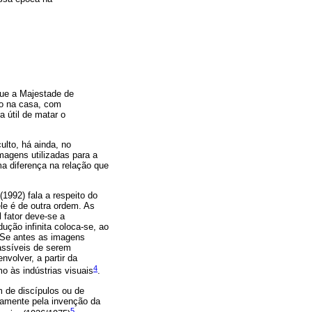
que a Majestade de
to na casa, com
 útil de matar o
ulto, há ainda, no
agens utilizadas para a
ma diferença na relação que
1992) fala a respeito do
le é de outra ordem. As
fator deve-se a
ção infinita coloca-se, ao
 Se antes as imagens
assíveis de serem
volver, a partir da
4
o às indústrias visuais
.
m de discípulos ou de
iamente pela invenção da
5