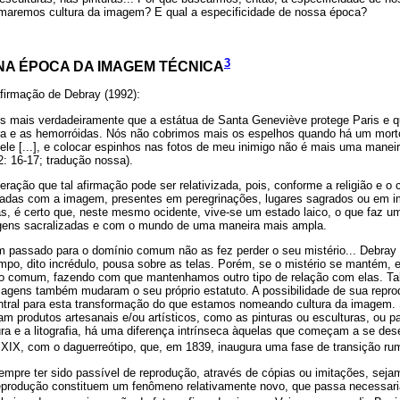
maremos cultura da imagem? E qual a especificidade de nossa época?
3
NA ÉPOCA DA IMAGEM TÉCNICA
firmação de Debray (1992):
s mais verdadeiramente que a estátua de Santa Geneviève protege Paris e 
ra e as hemorróidas. Nós não cobrimos mais os espelhos quando há um mor
ele [...], e colocar espinhos nas fotos de meu inimigo não é mais uma maneira
: 16-17; tradução nossa).
ção que tal afirmação pode ser relativizada, pois, conforme a religião e o c
izadas com a imagem, presentes em peregrinações, lugares sagrados ou em im
s, é certo que, neste mesmo ocidente, vive-se um estado laico, o que faz u
ens sacralizadas e com o mundo de uma maneira mais ampla.
 passado para o domínio comum não as fez perder o seu mistério... Debray (
mpo, dito incrédulo, pousa sobre as telas. Porém, se o mistério se mantém, e
 comum, fazendo com que mantenhamos outro tipo de relação com elas. Tal 
agens também mudaram o seu próprio estatuto. A possibilidade de sua reprodu
ntral para esta transformação do que estamos nomeando cultura da imagem.
m produtos artesanais e/ou artísticos, como as pinturas ou esculturas, ou p
a e a litografia, há uma diferença intrínseca àquelas que começam a se desen
XIX, com o daguerreótipo, que, em 1839, inaugura uma fase de transição rum
empre ter sido passível de reprodução, através de cópias ou imitações, seja
 reprodução constituem um fenômeno relativamente novo, que passa necessar