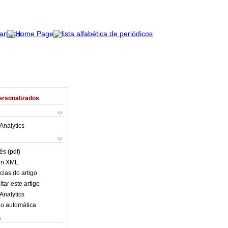
ersonalizados
Analytics
ês (pdf)
em XML
cias do artigo
tar este artigo
Analytics
o automática
s