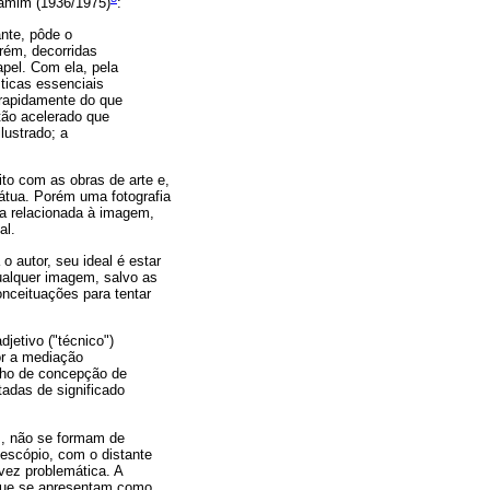
jamim (1936/1975)
:
nte, pôde o
orém, decorridas
apel. Com ela, pela
sticas essenciais
 rapidamente do que
tão acelerado que
lustrado; a
to com as obras de arte e,
átua. Porém uma fotografia
a relacionada à imagem,
al.
 autor, seu ideal é estar
ualquer imagem, salvo as
onceituações para tentar
etivo ("técnico")
or a mediação
alho de concepção de
tadas de significado
s, não se formam de
lescópio, com o distante
vez problemática. A
que se apresentam como