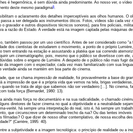
lhes é hegemônica, é sem dúvida ainda predominante. Ao nosso ver, o vídeo 
6
amento deste mesmo paradigma
.
ibilitam o aclaramento dos detalhes imperceptíveis aos olhos humanos. O o
e passa a ser delegada aos instrumentos óticos. Fotos, vídeos são cada vez 
 gravador e outros dispositivos técnicos sonoros), para fins policiais, milita
ara a razão do Estado. A verdade está na imagem captada pelas máquinas de
o, também passou por um uso científico. Antes de ser considerado como "a f
ade dos cientistas de estudarem o movimento, a ponto de o próprio Lumière,
o trem entrando na estação e assustando a platéia que sai correndo atemori
quirir um
cinematógrapho
, pois, mesmo que o público se divertisse com ele, 
dúvidas sobre o engano de Lumière. A despeito de o público não mais fugir d
ão da imagem com o espectador, cada vez mais familiarizado com sua lingu
de verdade ainda se mantém em boa parte do cinema.
dade, que se chama
impressão de realidade
, foi provavelmente a base do gr
 a impressão de que é a própria vida que vemos na tela, brigas verdadeiras
quando se trata de algo que sabemos não ser verdadeiro […]. No cinema, fa
com toda força (Bernardet, 1980: 13).
ha ainda mais força no documentário e na sua radicalidade, o chamado
cinéma
lguns diretores de fazer cinema no qual a objetividade e a neutralidade sejam 
ma-verité
, há sempre uma interpretação do real, isto é, há sempre um trabalh
nto, que circunscreve um determinado trecho da rua? Ou das lentes imóveis 
s filmadas? O que dizer de nosso olhar contemplativo, de nossa escolha de
dade?" (Carrière, 1995: 40).
ntre a subjetividade e a imagem tecnológica: o princípio de realidade ou a i