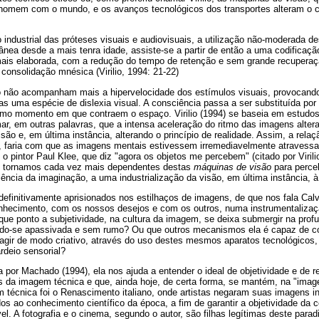
 homem com o mundo, e os avanços tecnológicos dos transportes alteram o 
 industrial das próteses visuais e audiovisuais, a utilização não-moderada de
ânea desde a mais tenra idade, assiste-se a partir de então a uma codificaç
ais elaborada, com a redução do tempo de retenção e sem grande recuperaçã
 consolidação mnésica (Virilio, 1994: 21-22)
to não acompanham mais a hipervelocidade dos estímulos visuais, provocando
s uma espécie de dislexia visual. A consciência passa a ser substituída po
mo momento em que contraem o espaço. Virilio (1994) se baseia em estudos
r, em outras palavras, que a intensa aceleração do ritmo das imagens altera
o e, em última instância, alterando o princípio de realidade. Assim, a rel
, faria com que as imagens mentais estivessem irremediavelmente atravessa
 pintor Paul Klee, que diz "agora os objetos me percebem" (citado por Virilio
os tornamos cada vez mais dependentes destas
máquinas de visão
para perce
ncia da imaginação, a uma industrialização da visão, em última instância, à
efinitivamente aprisionados nos estilhaços de imagens, de que nos fala Calv
nhecimento, com os nossos desejos e com os outros, numa instrumentalizaç
 que ponto a subjetividade, na cultura da imagem, se deixa submergir na profu
ando-se apassivada e sem rumo? Ou que outros mecanismos ela é capaz de c
reagir de modo criativo, através do uso destes mesmos aparatos tecnológicos
deio sensorial?
da por Machado (1994), ela nos ajuda a entender o ideal de objetividade e de 
os da imagem técnica e que, ainda hoje, de certa forma, se mantém, na "ima
 técnica foi o Renascimento italiano, onde artistas negaram suas imagens in
ados ao conhecimento científico da época, a fim de garantir a objetividade da 
vel. A fotografia e o cinema, segundo o autor, são filhas legítimas deste para