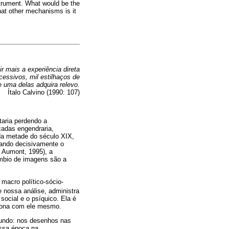
nstrument. What would be the
at other mechanisms is it
 mais a experiência direta
essivos, mil estilhaços de
 uma delas adquira relevo.
Ítalo Calvino (1990: 107)
taria perdendo a
cadas engendraria,
da metade do século XIX,
iando decisivamente o
 Aumont, 1995), a
âmbio de imagens são a
macro político-sócio-
 nossa análise, administra
social e o psíquico. Ela é
aciona com ele mesmo.
undo: nos desenhos nas
ossa época na