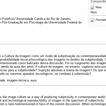
Compartilh
Mais
Mais
 Pontifícia Universidade Católica do Rio de Janeiro;
Permali
e Pós-Graduação em Psicologia da Universidade Federal do
te a Cultura da Imagem como um modo de subjetivação na contemporaneidade
produtibilidade técnica/tecnológica das imagens no âmbito da subjetividade. 
dimensionado como balizador dessa discussão. Foi no surgimento das image
 perda da aura das artes. A cultura da imagem, no entanto, capturou esta aur
cias para a subjetividade? Sujeição absoluta à tirania da imagem? Ou que 
zando os mesmos aparatos tecnológicos, no combate à submissão?
dade, imagem-técnica, aura
 the image culture as a way of producing subjectivity in contemporary world.
al and technological reproductibility of images in the spectrum of subjectivity
in is here redimensioned in face of the current discussion. When technologi