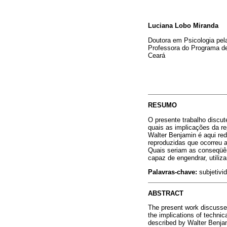
Luciana Lobo Miranda
Doutora em Psicologia pela
Professora do Programa d
Ceará
RESUMO
O presente trabalho discu
quais as implicações da re
Walter Benjamin é aqui re
reproduzidas que ocorreu a
Quais seriam as conseqüên
capaz de engendrar, utili
Palavras-chave:
subjetivi
ABSTRACT
The present work discusses
the implications of technic
described by Walter Benjam