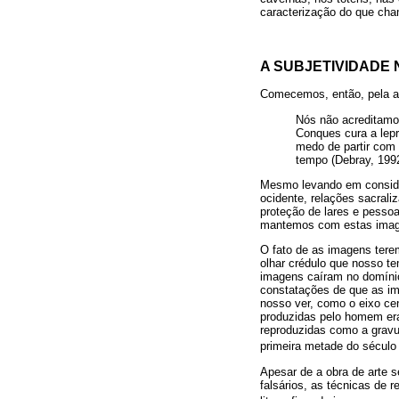
caracterização do que cha
A SUBJETIVIDADE 
Comecemos, então, pela a
Nós não acreditamo
Conques cura a lep
medo de partir com 
tempo (Debray, 1992
Mesmo levando em considera
ocidente, relações sacral
proteção de lares e pessoa
mantemos com estas imag
O fato de as imagens terem
olhar crédulo que nosso te
imagens caíram no domínio
constatações de que as im
nosso ver, como o eixo ce
produzidas pelo homem era
reproduzidas como a gravur
primeira metade do século 
Apesar de a obra de arte s
falsários, as técnicas de