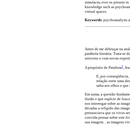
simulacra, ever so present in
knowledge such as psychoanal
virtual spaces.
Keywords:
psychoanalysis an
Antes de me debruçar na anál
parábola literária. Trata-se 
universo e com novas experiên
2
A propósito de Pandora
, Je
E, por conseqüência, 
relação entre uma deu
salta aos olhos e que
Em suma, a questão fundament
ilusão e que espécie de
louc
nos interrogar sobre as imag
décadas a
religião
das imagen
prenunciava que os vivos ser
convida pensar sobre este li
sua imagem... as imagens viv