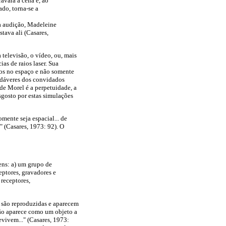
avara a cena e, ao
do, torna-se a
 a audição, Madeleine
stava ali (Casares,
televisão, o vídeo, ou, mais
as de raios laser. Sua
ados no espaço e não somente
cadáveres dos convidados
de Morel é a perpetuidade, a
sgosto por estas simulações
mente seja espacial... de
" (Casares, 1973: 92). O
ens: a) um grupo de
ceptores, gravadores e
 receptores,
ca são reproduzidas e aparecem
mão aparece como um objeto a
evivem..." (Casares, 1973: