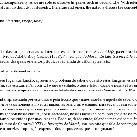
 contemporaneity, as we are able to observe in games such as Second Life. With refer
ysis, mythology, philosophy, literature and opera, the authors discuss the concept
d literature, image, body
ise das imagens criadas na internet e especificamente em
Second Life
, parece-me i
do livro de Adolfo Bioy Casares (1973),
A invenção de Morel
. De fato,
Second Life
no
cias das quais os efeitos psíquicos são ainda de difícil apreensão.
an-Pierre Vernant escrevia:
seu lugar, sua função, apresenta o problema de saber o que são estas imagens, estas 
sa, sua estátua, e Pandora [...] o que é verdade, o que é falso? Como é possível ter
 ao mesmo tempo seja contrária à realidade da coisa que se vê? (Vernant, 2006: 85-8
al apresentada por este mito e pela ficção que vamos estudar é aquela de saber o q
ura
leva os homens a inventar máquinas para criar o engano, para jogar poeira sobre
ens atuais sem as quais não podemos mais passar e que se tornaram objetos de um v
s ganhou nossa cultura, nossa sociedade, nossos meios de comunicação e nossa me
iam substituídos por suas imagens. Pode-se, desde então, falar de uma verdadeira
i
vro-mito de Casares (1973),
A invenção de Morel
, uma história que fala da separaçã
em por elas próprias, às expensas dos corpos vivos que as originaram!