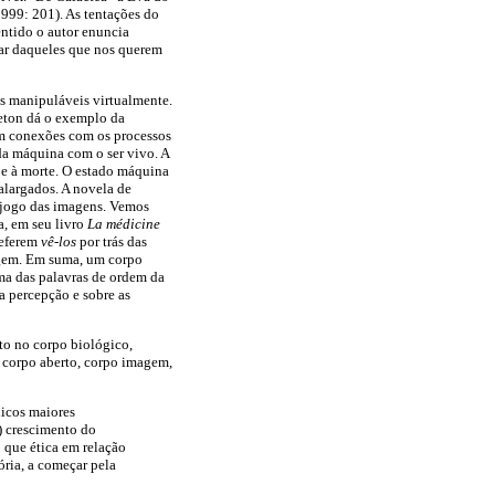
1999: 201). As tentações do
entido o autor enuncia
ar daqueles que nos querem
s manipuláveis virtualmente.
eton dá o exemplo da
em conexões com os processos
da máquina com o ser vivo. A
e à morte. O estado máquina
alargados. A novela de
o jogo das imagens. Vemos
a, em seu livro
La médicine
referem
vê-los
por trás das
magem. Em suma, um corpo
uma das palavras de ordem da
 percepção e sobre as
to no corpo biológico,
, corpo aberto, corpo imagem,
licos maiores
) crescimento do
 que ética em relação
ória, a começar pela