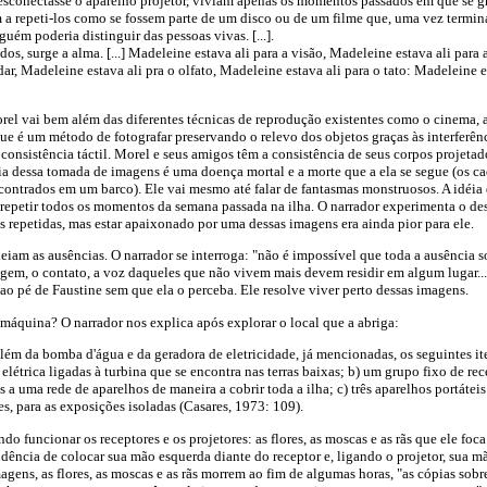
esconectasse o aparelho projetor, viviam apenas os momentos passados em que se gr
 a repeti-los como se fossem parte de um disco ou de um filme que, uma vez termina
uém poderia distinguir das pessoas vivas. [...].
os, surge a alma. [...] Madeleine estava ali para a visão, Madeleine estava ali para
dar, Madeleine estava ali pra o olfato, Madeleine estava ali para o tato: Madeleine e
l vai bem além das diferentes técnicas de reprodução existentes como o cinema, a 
ue é um método de fotografar preservando o relevo dos objetos graças às interferênci
a consistência táctil. Morel e seus amigos têm a consistência de seus corpos projet
ia dessa tomada de imagens é uma doença mortal e a morte que a ela se segue (os 
ontrados em um barco). Ele vai mesmo até falar de fantasmas monstruosos. A idéia 
o repetir todos os momentos da semana passada na ilha. O narrador experimenta o de
es repetidas, mas estar apaixonado por uma dessas imagens era ainda pior para ele.
iam as ausências. O narrador se interroga: "não é impossível que toda a ausência so
gem, o contato, a voz daqueles que não vivem mais devem residir em algum lugar...
 ao pé de Faustine sem que ela o perceba. Ele resolve viver perto dessas imagens.
 máquina? O narrador nos explica após explorar o local que a abriga:
lém da bomba d'água e da geradora de eletricidade, já mencionadas, os seguintes it
 elétrica ligadas à turbina que se encontra nas terras baixas; b) um grupo fixo de re
 a uma rede de aparelhos de maneira a cobrir toda a ilha; c) três aparelhos portáteis
es, para as exposições isoladas (Casares, 1973: 109).
ndo funcionar os receptores e os projetores: as flores, as moscas e as rãs que ele fo
ência de colocar sua mão esquerda diante do receptor e, ligando o projetor, sua 
gens, as flores, as moscas e as rãs morrem ao fim de algumas horas, "as cópias sobr