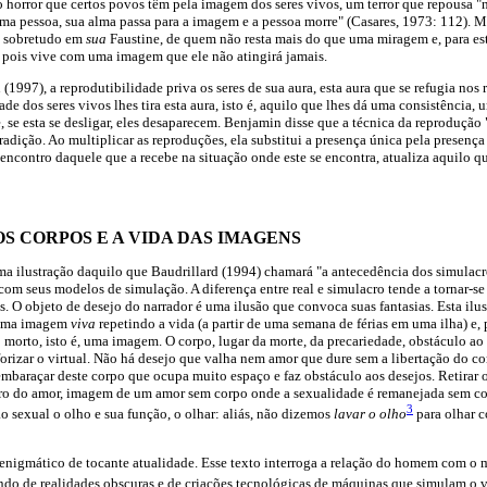
o horror que certos povos têm pela imagem dos seres vivos, um terror que repousa "
a pessoa, sua alma passa para a imagem e a pessoa morre" (Casares, 1973: 112). M
a sobretudo em
sua
Faustine, de quem não resta mais do que uma miragem e, para esta,
e, pois vive com uma imagem que ele não atingirá jamais.
1997), a reprodutibilidade priva os seres de sua aura, esta aura que se refugia nos
ade dos seres vivos lhes tira esta aura, isto é, aquilo que lhes dá uma consistência, 
e esta se desligar, eles desaparecem. Benjamin disse que a técnica da reprodução 
adição. Ao multiplicar as reproduções, ela substitui a presença única pela presenç
o encontro daquele que a recebe na situação onde este se encontra, atualiza aquilo 
S CORPOS E A VIDA DAS IMAGENS
a ilustração daquilo que Baudrillard (1994) chamará "a antecedência dos simulacro
 com seus modelos de simulação. A diferença entre real e simulacro tende a tornar-se 
as. O objeto de desejo do narrador é uma ilusão que convoca suas fantasias. Esta ilu
 uma imagem
viva
repetindo a vida (a partir de uma semana de férias em uma ilha) e,
o morto, isto é, uma imagem. O corpo, lugar da morte, da precariedade, obstáculo ao
orizar o virtual. Não há desejo que valha nem amor que dure sem a libertação do co
sembaraçar deste corpo que ocupa muito espaço e faz obstáculo aos desejos. Retirar 
ro do amor, imagem de um amor sem corpo onde a sexualidade é remanejada sem con
3
 sexual o olho e sua função, o olhar: aliás, não dizemos
lavar o olho
para olhar c
 enigmático de tocante atualidade. Esse texto interroga a relação do homem com o 
undo de realidades obscuras e de criações tecnológicas de máquinas que simulam o v