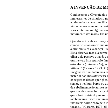
A INVENÇÃO DE M
Conhecemos a Olympia dos
interessantes de simulacro na
ao desembarcar em uma ilha 
não sabe usar e encontra nes
seus subterrâneos algumas má
movimento das marés. Em uma
Quando se instala e começa 
campo de visão ou em sua im
a ouvir música e a dançar. E
Ele a observa, mas ela perma
olhar dela passava através d
ouvir e ver. Esta aparição f
estranheza (
unheimliche
), v
vítima..." (Casares, 1973: 4
imagens da qual falaremos m
material não lhes oferecesse
os segredos dessas apariçõe
sem que nenhum barco ou avi
da subalimentação, talvez se
que o ar das terras baixas, a
que não é invisível para os p
também uma busca enciumada s
invisível; horrorizado pela i
tocado..." (Casares, 1973: 63