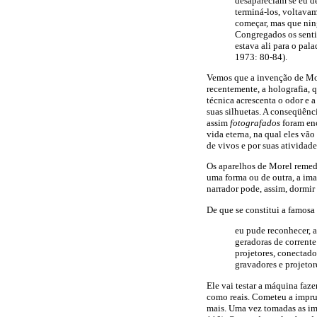
desapareciam se eu d
terminá-los, voltavam
começar, mas que ning
Congregados os sentid
estava ali para o pala
1973: 80-84).
Vemos que a invenção de More
recentemente, a holografia, q
técnica acrescenta o odor e 
suas silhuetas. A conseqüênc
assim
fotografados
foram enc
vida eterna, na qual eles vã
de vivos e por suas atividad
Os aparelhos de Morel remede
uma forma ou de outra, a ima
narrador pode, assim, dormir
De que se constitui a famosa
eu pude reconhecer, a
geradoras de corrente
projetores, conectados
gravadores e projetor
Ele vai testar a máquina faze
como reais. Cometeu a imprud
mais. Uma vez tomadas as ima