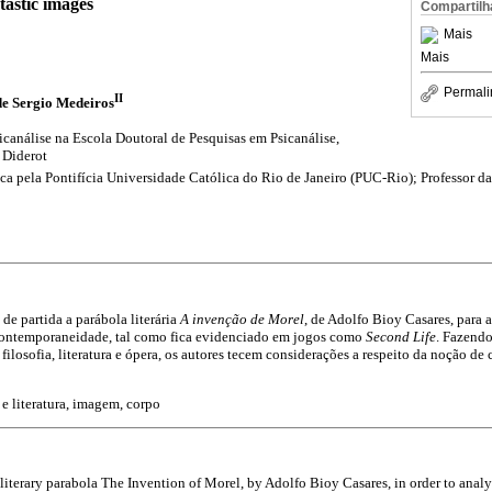
tastic images
Compartilh
Mais
Mais
Permali
II
de Sergio Medeiros
icanálise na Escola Doutoral de Pesquisas em Psicanálise,
 Diderot
ca pela Pontifícia Universidade Católica do Rio de Janeiro (PUC-Rio); Professor d
de partida a parábola literária
A invenção de Morel
, de Adolfo Bioy Casares, para 
 contemporaneidade, tal como fica evidenciado em jogos como
Second Life
. Fazendo
filosofia, literatura e ópera, os autores tecem considerações a respeito da noção de
 e literatura, imagem, corpo
 literary parabola The Invention of Morel, by Adolfo Bioy Casares, in order to anal