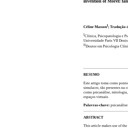
invention of Morel: fan
I
Céline Masson
; Tradução 
I
Clínica, Psicopatologia e Ps
Universidade Paris VII Denis
II
Doutor em Psicologia Clíni
RESUMO
Este artigo toma como ponto 
simulacro, tão presentes na
como psicanálise, mitologia, 
espaços virtuais.
Palavras-chave:
psicanálise
ABSTRACT
This article makes use of the