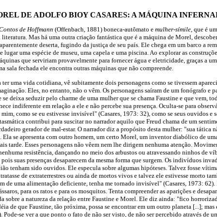
OREL DE ADOLFO BIOY CASARES: A MÁQUINA INFERNA
Contos de Hoffmann
(Offenbach, 1881) boneca-autômato e
mulher-símile
, que é u
 literatura. Mas há uma outra criação fantástica que é a máquina de Morel, descober
aparentemente deserta, fugindo da justiça de seu país. Ele chega em um barco a re
te lugar uma espécie de museu, uma capela e uma piscina. Ao explorar as construçõe
quinas que serviriam provavelmente para fornecer água e eletricidade, graças a um
 sala fechada ele encontra outras máquinas que não compreende.
a ter uma vida cotidiana, vê subitamente dois personagens como se tivessem apare
aginação. Eles, no entanto, não o vêm. Os personagens saíram de um fonógrafo e p
le se deixa seduzir pelo charme de uma mulher que se chama Faustine e que vem, toda
nece indiferente em relação a ele e não percebe sua presença. Oculta-se para observá
e mim, como se eu estivesse invisível" (Casares, 1973: 32), como se seus ouvidos e 
antasmática contribui para suscitar no narrador aquilo que Freud chama de um sentim
erdadeiro gerador de mal-estar. O narrador diz a propósito desta mulher: "sua tática
1). Ela se apresenta com outro homem, um certo Morel, um inventor diabólico de u
ais tarde. Esses personagens não vêem nem lhe dirigem nenhuma atenção. Movimen
 nenhuma resistência, dançando no meio dos arbustos ou atravessando ninhos de ví
s, pois suas presenças desaparecem da mesma forma que surgem. Os indivíduos inva
ão tenham sido ouvidos. Ele especula sobre algumas hipóteses. Talvez fosse vítim
 tratasse de extraterrestres ou ainda de mortos vivos e talvez ele estivesse morto t
lém de uma alimentação deficiente, tenha me tornado invisível" (Casares, 1973: 62). 
ássaros, para os ratos e para os mosquitos. Tenta compreender as aparições e desapar
obre a natureza da relação entre Faustine e Morel. Ele diz ainda: "fico horrorizad
déia de que Faustine, tão próxima, possa se encontrar em um outro planeta [...]; mas
). Pode-se ver a que ponto o fato de não ser visto, de não ser percebido através de u