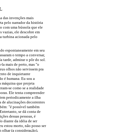
L
ma das invenções mais
ta pelo narrador da história
mo com uma bússola que ele
s vazias, ele descobre em
a turbina acionada pelo
cido espontaneamente em seu
assaram o tempo a conversar,
 tarde, admirar o pôr do sol.
-la mais de perto, mas "o
seus olhos não servissem pra
ento de inquietante
 não é humana. Eu sou a
ma máquina que projeta
tam-se como se a realidade
boras. Ele tenta compreender
dem periodicamente a ilha
a de alucinações decorrentes
ambém: "é possível também
Entretanto, se dá conta de
ições dessas pessoas, é
o diante da idéia de ser
 eu estou morto, não posso ser
m olhar (a consideração),