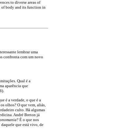
ences to diverse areas of
 of body and its function in
nteressante lembrar uma
s confronta com um novo
imitações. Qual é a
 uma aparência que
6).
ue é a verdade, o que é a
 os olhos? O que vem, aliás,
erdadeiro culto. Há algumas
dicina. André Breton já
conomania
? É o que nos
o daquele que está vivo, de