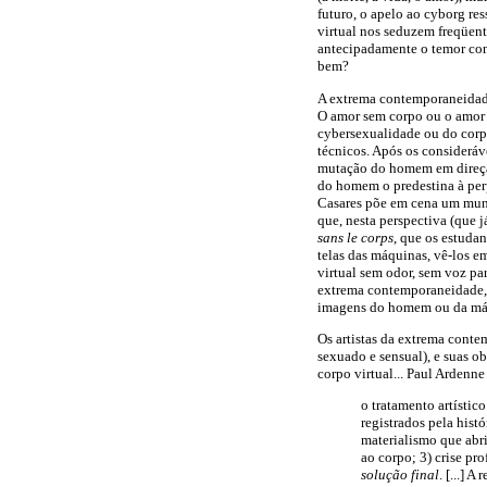
futuro, o apelo ao cyborg re
virtual nos seduzem freqüent
antecipadamente o temor con
bem?
A extrema contemporaneidade
O amor sem corpo ou o amor
cybersexualidade ou do corp
técnicos. Após os considerá
mutação do homem em direçã
do homem o predestina à perp
Casares põe em cena um mund
que, nesta perspectiva (que j
sans le corps
, que os estuda
telas das máquinas, vê-los e
virtual sem odor, sem voz pa
extrema contemporaneidade, 
imagens do homem ou da máq
Os artistas da extrema conte
sexuado e sensual), e suas o
corpo virtual... Paul Ardenne
o tratamento artísti
registrados pela hist
materialismo que abr
ao corpo; 3) crise pr
solução final
. [...] 