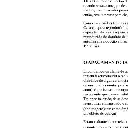
110). O narrador se lembra d
quando se faz a imagem de um
mortos, mas o narrador pens
então, sem interesse para el
Como disse Walter Benjamin (
Casares, que a reprodutibilid
dependem de uma máquina e, s
reproduzido do domínio da tr
autoriza a reprodução a ir a
1997: 24).
O APAGAMENTO DO
Encontramo-nos diante de um
tentam fazer coincidir o real
diabólico de alguns cientist
de uma mulher morta que é
amor), é preciso ser um corp
neste conto que parece metaf
Tratar-se-ia, então, de se de
reencontrar a imagem do out
(por imagens) tem como órgão
um objeto de cobiça?
Estamos diante de um relato
(a morte, a vida, o amor), m