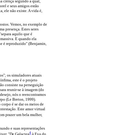
na crença segundo a qual,
orel e seus amigos estão
 ele não existe. A vida é,
 rostos. Vemos, no exemplo de
uma presença. Estes seres
"separa aquilo que é
a massiva. E quando ela
que é reproduzido" (Benjamin,
s"; os simuladores atuais
ínfima, este é o projeto
são consiste na perseguição
 para reunir-se à imagem (do
 desejo, nós o reencontramos
rpo (Le Breton, 1999).
o corpo é se dar os meios de
testação. Este amor virtual
om prazer um bela mulher,
mundo e suas representações
4
iver. "De Galactea
à Eva do