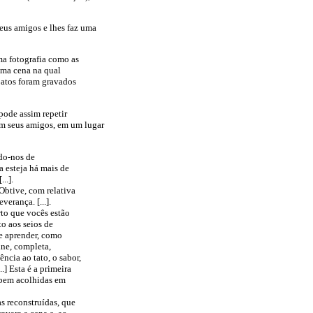
seus amigos e lhes faz uma
ma fotografia como as
uma cena na qual
 atos foram gravados
pode assim repetir
om seus amigos, em um lugar
ndo-nos de
 esteja há mais de
..].
 Obtive, com relativa
verança. [...].
to que vocês estão
to aos seios de
 e aprender, como
ine, completa,
ncia ao tato, o sabor,
] Esta é a primeira
o bem acolhidas em
s reconstruídas, que