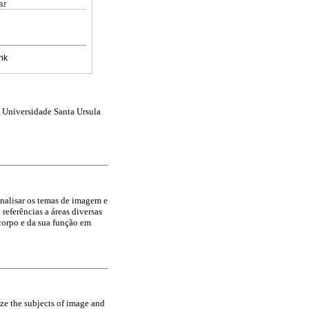
ar
nk
a Universidade Santa Ursula
analisar os temas de imagem e
 referências a áreas diversas
 corpo e da sua função em
yze the subjects of image and