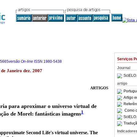
Serviços P
-5665
versão On-line
ISSN
1980-5438
Journal
io de Janeiro dez. 2007
SciELO 
artigo
ARTIGOS
Portugu
Artigo 
Referên
ria para aproximar o universo virtual de
Como ci
1
nção de Morel: fantásticas imagens
SciELO 
Traduçã
Indicadore
 approximate Second Life's virtual universe. The