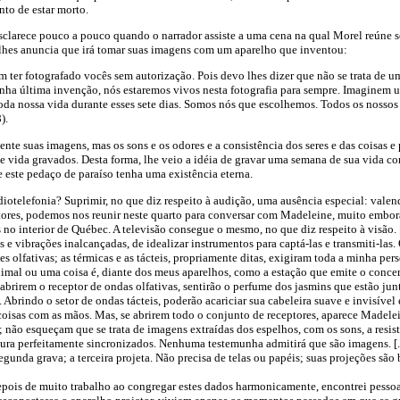
to de estar morto.
esclarece pouco a pouco quando o narrador assiste a uma cena na qual Morel reúne 
lhes anuncia que irá tomar suas imagens com um aparelho que inventou:
 ter fotografado vocês sem autorização. Pois devo lhes dizer que não se trata de u
inha última invenção, nós estaremos vivos nesta fotografia para sempre. Imaginem 
toda nossa vida durante esses sete dias. Somos nós que escolhemos. Todos os nossos
).
nte suas imagens, mas os sons e os odores e a consistência dos seres e das coisas e 
e vida gravados. Desta forma, lhe veio a idéia de gravar uma semana de sua vida c
e este pedaço de paraíso tenha uma existência eterna.
diotelefonia? Suprimir, no que diz respeito à audição, uma ausência especial: vale
ptores, podemos nos reunir neste quarto para conversar com Madeleine, muito embora
 no interior de Québec. A televisão consegue o mesmo, no que diz respeito à visão. [.
 e vibrações inalcançadas, de idealizar instrumentos para captá-las e transmiti-las.
es olfativas; as térmicas e as tácteis, propriamente ditas, exigiram toda a minha perse
mal ou uma coisa é, diante dos meus aparelhos, como a estação que emite o concer
abrirem o receptor de ondas olfativas, sentirão o perfume dos jasmins que estão jun
 Abrindo o setor de ondas tácteis, poderão acariciar sua cabeleira suave e invisível
coisas com as mãos. Mas, se abrirem todo o conjunto de receptores, aparece Madele
; não esqueçam que se trata de imagens extraídas dos espelhos, com os sons, a resistê
tura perfeitamente sincronizados. Nenhuma testemunha admitirá que são imagens. [...
egunda grava; a terceira projeta. Não precisa de telas ou papéis; suas projeções sã
epois de muito trabalho ao congregar estes dados harmonicamente, encontrei pessoa