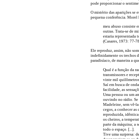
pode proporcionar o sentimen
O mistério das aparições se 
pequena conferência. Morel 
meu abuso consiste em
outras. Trata-se de m
estaria representada 
(Casares, 1973: 77-78
Ele reproduz, assim, não some
indefinidamente os trechos d
paradisíaco, de maneira a qu
Qual é a função da ra
transmissores e rece
vinte mil quilômetros
Saí em busca de ondas
facilidade, as sensaçõ
Uma pessoa ou um ani
ouvindo no rádio. Se 
Madeleine, sem vê-la.
cegos, a conhecer as 
reproduzida, idêntica
os cheiros, a tempera
parte da máquina; a s
todo o espaço. [...].
Tive uma surpresa: d