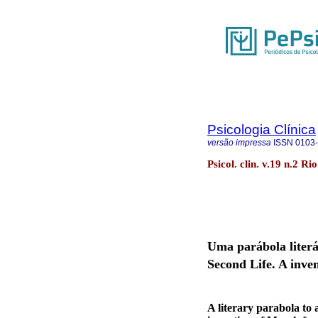
Psicologia Clínica
versão impressa
ISSN
0103
Psicol. clin. v.19 n.2 R
Uma parábola literá
Second Life. A inve
A literary parabola to