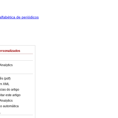
ersonalizados
Analytics
ês (pdf)
em XML
cias do artigo
tar este artigo
Analytics
o automática
s