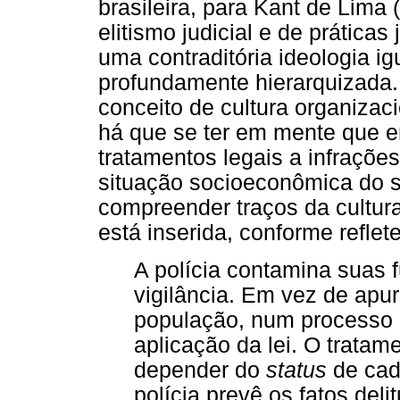
brasileira, para Kant de Lima
elitismo judicial e de práticas 
uma contraditória ideologia ig
profundamente hierarquizada
conceito de cultura organizacio
há que se ter em mente que e
tratamentos legais a infraçõ
situação socioeconômica do su
compreender traços da cultura 
está inserida, conforme reflet
A polícia contamina suas 
vigilância. Em vez de apura
população, num processo p
aplicação da lei. O tratam
depender do
status
de cada
polícia prevê os fatos del