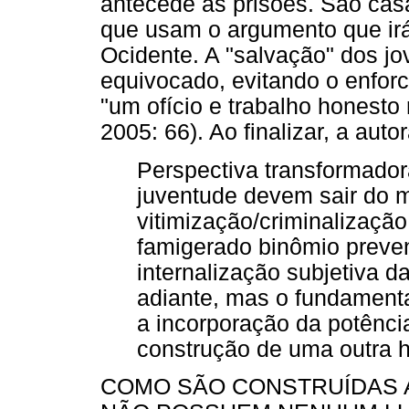
antecede as prisões. São casa
que usam o argumento que irá 
Ocidente. A "salvação" dos j
equivocado, evitando o enforc
"um ofício e trabalho honesto
2005: 66). Ao finalizar, a aut
Perspectiva transformadora
juventude devem sair do 
vitimização/criminalizaçã
famigerado binômio preve
internalização subjetiva d
adiante, mas o fundamental
a incorporação da potênci
construção de uma outra hi
COMO SÃO CONSTRUÍDAS 