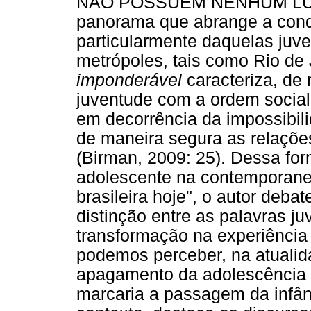
NÃO POSSUEM NENHUM LUGAR
panorama que abrange a condi
particularmente daquelas juv
metrópoles, tais como Rio de J
imponderável
caracteriza, de 
juventude com a ordem social
em decorrência da impossibili
de maneira segura as relações
(Birman, 2009: 25). Dessa fo
adolescente na contemporanei
brasileira hoje", o autor deba
distinção entre as palavras j
transformação na experiência
podemos perceber, na atuali
apagamento da adolescência e
marcaria a passagem da infân