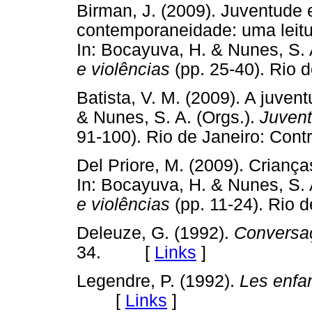
Birman, J. (2009). Juventude
contemporaneidade: uma leitur
In: Bocayuva, H. & Nunes, S. 
e violências
(pp. 25-40). Rio
Batista, V. M. (2009). A juven
& Nunes, S. A. (Orgs.).
Juvent
91-100). Rio de Janeiro: C
Del Priore, M. (2009). Crianç
In: Bocayuva, H. & Nunes, S. 
e violências
(pp. 11-24). Rio
Deleuze, G. (1992).
Conversa
34. [
Links
]
Legendre, P. (1992).
Les enfan
[
Links
]