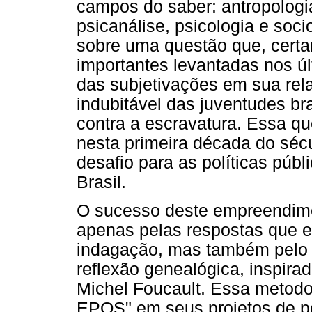
campos do saber: antropologia, 
psicanálise, psicologia e so
sobre uma questão que, certa
importantes levantadas nos ú
das subjetivações em sua rel
indubitável das juventudes br
contra a escravatura. Essa qu
nesta primeira década do sécu
desafio para as políticas públ
Brasil.
O sucesso deste empreendim
apenas pelas respostas que e
indagação, mas também pelo
reflexão genealógica, inspira
Michel Foucault. Essa metodol
EPOS" em seus projetos de pes