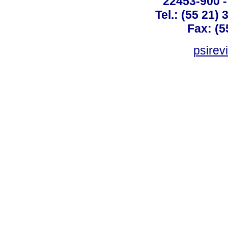
22453-900 -
Tel.: (55 21)
Fax: (5
psirev