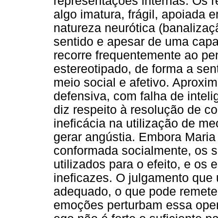
representações internas. Os 
algo imatura, frágil, apoiad
natureza neurótica (banalizaç
sentido e apesar de uma capac
recorre frequentemente ao pen
estereotipado, de forma a sent
meio social e afetivo. Aproxim
defensiva, com falha de intel
diz respeito à resolução de co
ineficácia na utilização de m
gerar angústia. Embora Maria 
conformada socialmente, os s
utilizados para o efeito, e os
ineficazes. O julgamento que u
adequado, o que pode remeter 
emoções perturbam essa operaç