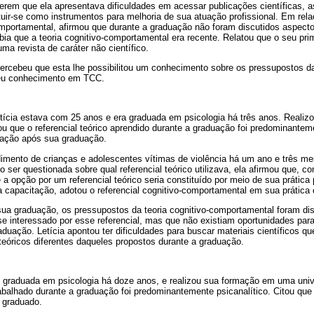
erem que ela apresentava dificuldades em acessar publicações científicas,
tuir-se como instrumentos para melhoria de sua atuação profissional. Em re
omportamental, afirmou que durante a graduação não foram discutidos aspectos
bia que a teoria cognitivo-comportamental era recente. Relatou que o seu pr
uma revista de caráter não científico.
percebeu que esta lhe possibilitou um conhecimento sobre os pressupostos d
seu conhecimento em TCC.
 Letícia estava com 25 anos e era graduada em psicologia há três anos. Real
tou que o referencial teórico aprendido durante a graduação foi predominanteme
zação após sua graduação.
dimento de crianças e adolescentes vítimas de violência há um ano e três me
Ao ser questionada sobre qual referencial teórico utilizava, ela afirmou que, 
a opção por um referencial teórico seria constituído por meio de sua prática p
capacitação, adotou o referencial cognitivo-comportamental em sua prática c
 sua graduação, os pressupostos da teoria cognitivo-comportamental foram dis
se interessado por esse referencial, mas que não existiam oportunidades par
uação. Letícia apontou ter dificuldades para buscar materiais científicos q
 teóricos diferentes daqueles propostos durante a graduação.
 graduada em psicologia há doze anos, e realizou sua formação em uma univ
trabalhado durante a graduação foi predominantemente psicanalítico. Citou qu
 graduado.