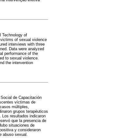
al Technology of
 victims of sexual violence
ured interviews with three
rned. Data were analyzed
nal performance of the
ted to sexual violence.
nd the intervention
a Social de Capacitación
escentes víctimas de
 casos múltiples,
dinaron grupos terapéuticos
 Los resultados indicaron
bservó que la presencia de
 Hubo situaciones de
positiva y consideraron
de abuso sexual.