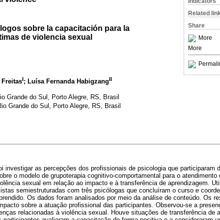
Indicators
Related lin
Share
ogos sobre la capacitación para la
timas de violencia sexual
More
More
Permali
I
II
 Freitas
; Luísa Fernanda Habigzang
io Grande do Sul, Porto Alegre, RS, Brasil
io Grande do Sul, Porto Alegre, RS, Brasil
foi investigar as percepções dos profissionais de psicologia que participaram 
sobre o modelo de grupoterapia cognitivo-comportamental para o atendimento 
olência sexual em relação ao impacto e à transferência de aprendizagem. Uti
vistas semiestruturadas com três psicólogas que concluíram o curso e coord
rendido. Os dados foram analisados por meio da análise de conteúdo. Os re
mpacto sobre a atuação profissional das participantes. Observou-se a prese
enças relacionadas à violência sexual. Houve situações de transferência de
 participantes avaliaram a capacitação de forma positiva e a consideraram u