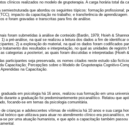
os clínicos realizados no modelo de grupoterapia. A carga horária total da ca
 semiestruturada que abordou os seguintes tópicos: formação profissional; p
TCC); impacto da capacitação no trabalho; e transferência de aprendizagem.
s e foram gravadas e transcritas para fins de análise.
onais foram submetidas à análise de conteúdo (Bardin, 1979; Hsieh & Shanno
1) a pré-análise, na qual se realizou a leitura dos dados a fim de identificar 
icipantes; 2) a exploração do material, na qual os dados foram codificados pa
 o tratamento dos resultados e interpretação, no qual as unidades de registro 
as categorias
a posteriori
, as quais foram discutidas e interpretadas (Hsieh 
das participantes seja preservada, os nomes citados neste estudo são fictíci
 da Capacitação; Percepções sobre o Modelo de Grupoterapia Cognitivo-Comp
 Aprendidas na Capacitação.
 graduada em psicologia há 16 anos, realizou sua formação em uma universid
hado durante a graduação foi predominantemente psicanalítico. Relatou que ap
ado, focando-se em temas da psicologia comunitária.
de crianças e adolescentes vítimas de violência há 10 anos e sua carga horá
cial teórico que utilizava para atuar no atendimento clínico era psicanalítico
zava-se por uma atuação humanista, e que após a capacitação também passou a
tamental.