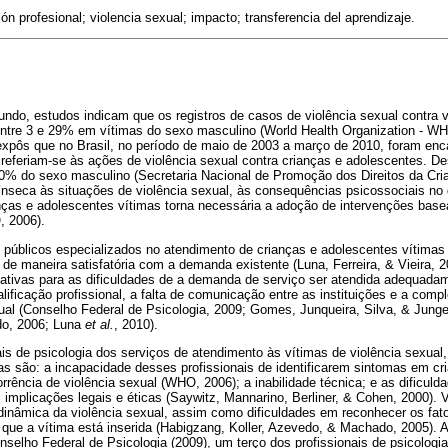
ón profesional; violencia sexual; impacto; transferencia del aprendizaje.
ndo, estudos indicam que os registros de casos de violência sexual contra 
entre 3 e 29% em vítimas do sexo masculino (World Health Organization - WHO
xpôs que no Brasil, no período de maio de 2003 a março de 2010, foram en
referiam-se às ações de violência sexual contra crianças e adolescentes. D
0% do sexo masculino (Secretaria Nacional de Promoção dos Direitos da Cri
rínseca às situações de violência sexual, às consequências psicossociais no
nças e adolescentes vítimas torna necessária a adoção de intervenções bas
, 2006).
 públicos especializados no atendimento de crianças e adolescentes vítimas
de maneira satisfatória com a demanda existente (Luna, Ferreira, & Vieira, 2
ficativas para as dificuldades de a demanda de serviço ser atendida adequad
alificação profissional, a falta de comunicação entre as instituições e a comp
ual (Conselho Federal de Psicologia, 2009; Gomes, Junqueira, Silva, & Junge
do, 2006; Luna
et al.
, 2010).
is de psicologia dos serviços de atendimento às vítimas de violência sexual,
as são: a incapacidade desses profissionais de identificarem sintomas em c
rrência de violência sexual (WHO, 2006); a inabilidade técnica; e as dificuld
 implicações legais e éticas (Saywitz, Mannarino, Berliner, & Cohen, 2000).
inâmica da violência sexual, assim como dificuldades em reconhecer os fato
que a vítima está inserida (Habigzang, Koller, Azevedo, & Machado, 2005). 
nselho Federal de Psicologia (2009), um terço dos profissionais de psicologi