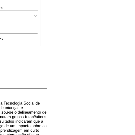
ks
nk
da Tecnologia Social de
de crianças e
lizou-se o delineamento de
enaram grupos terapêuticos
sultados indicaram que a
nça de um impacto sobre as
 aprendizagem em curto
ma intervenção efetiva