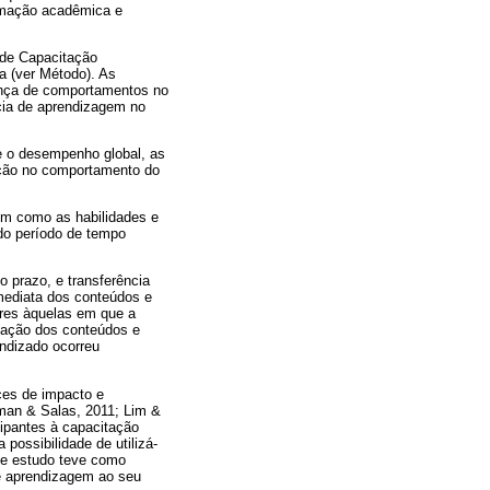
ormação acadêmica e
 de Capacitação
ia (ver Método). As
ança de comportamentos no
ncia de aprendizagem no
e o desempenho global, as
tação no comportamento do
bem como as habilidades e
do período de tempo
o prazo, e transferência
imediata dos conteúdos e
ares àquelas em que a
icação dos conteúdos e
ndizado ocorreu
ces de impacto e
man & Salas, 2011; Lim &
ipantes à capacitação
possibilidade de utilizá-
te estudo teve como
de aprendizagem ao seu