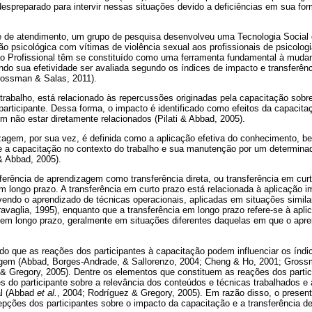
 despreparado para intervir nessas situações devido a deficiências em sua f
ede de atendimento, um grupo de pesquisa desenvolveu uma Tecnologia Social
ção psicológica com vítimas de violência sexual aos profissionais de psicolog
ão Profissional têm se constituído como uma ferramenta fundamental à mud
ndo sua efetividade ser avaliada segundo os índices de impacto e transferê
Grossman & Salas, 2011).
trabalho, está relacionado às repercussões originadas pela capacitação sobr
participante. Dessa forma, o impacto é identificado como efeitos da capaci
em não estar diretamente relacionados (Pilati & Abbad, 2005).
izagem, por sua vez, é definida como a aplicação efetiva do conhecimento, 
te a capacitação no contexto do trabalho e sua manutenção por um determina
& Abbad, 2005).
sferência de aprendizagem como transferência direta, ou transferência em curt
 em longo prazo. A transferência em curto prazo está relacionada à aplicação 
vendo o aprendizado de técnicas operacionais, aplicadas em situações simil
vaglia, 1995), enquanto que a transferência em longo prazo refere-se à apl
 em longo prazo, geralmente em situações diferentes daquelas em que o apre
o que as reações dos participantes à capacitação podem influenciar os índi
agem (Abbad, Borges-Andrade, & Sallorenzo, 2004; Cheng & Ho, 2001; Gross
& Gregory, 2005). Dentre os elementos que constituem as reações dos partic
do participante sobre a relevância dos conteúdos e técnicas trabalhados e a 
al (Abbad
et al.
, 2004; Rodríguez & Gregory, 2005). Em razão disso, o presen
cepções dos participantes sobre o impacto da capacitação e a transferência 