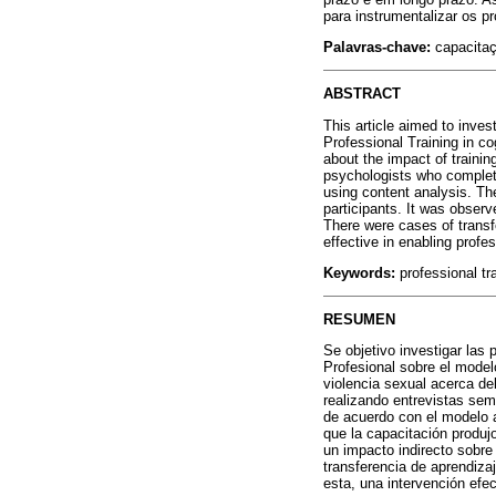
para instrumentalizar os p
Palavras-chave:
capacitaçã
ABSTRACT
This article aimed to inves
Professional Training in co
about the impact of trainin
psychologists who complet
using content analysis. The
participants. It was observ
There were cases of transfe
effective in enabling profes
Keywords:
professional tra
RESUMEN
Se objetivo investigar las
Profesional sobre el model
violencia sexual acerca del
realizando entrevistas sem
de acuerdo con el modelo a
que la capacitación produj
un impacto indirecto sobre
transferencia de aprendizaj
esta, una intervención efe