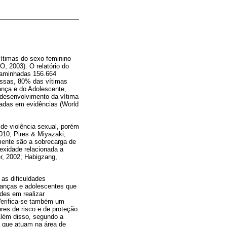
vítimas do sexo feminino
, 2003). O relatório do
caminhadas 156.664
essas, 80% das vítimas
ança e do Adolescente,
 desenvolvimento da vítima
eadas em evidências (World
 de violência sexual, porém
010; Pires & Miyazaki,
amente são a sobrecarga de
lexidade relacionada a
r, 2002; Habigzang,
 as dificuldades
rianças e adolescentes que
ades em realizar
 Verifica-se também um
res de risco e de proteção
Além disso, segundo a
a que atuam na área de