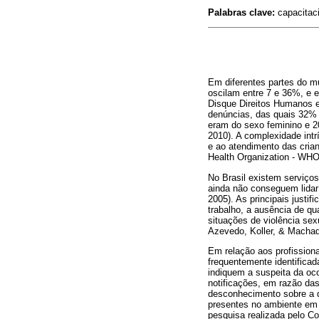
Palabras clave:
capacitaci
Em diferentes partes do mu
oscilam entre 7 e 36%, e 
Disque Direitos Humanos e
denúncias, das quais 32% 
eram do sexo feminino e 2
2010). A complexidade int
e ao atendimento das cria
Health Organization - WHO
No Brasil existem serviços
ainda não conseguem lidar 
2005). As principais justi
trabalho, a ausência de qu
situações de violência sex
Azevedo, Koller, & Macha
Em relação aos profissiona
frequentemente identificad
indiquem a suspeita da oco
notificações, em razão das
desconhecimento sobre a d
presentes no ambiente em 
pesquisa realizada pelo Co