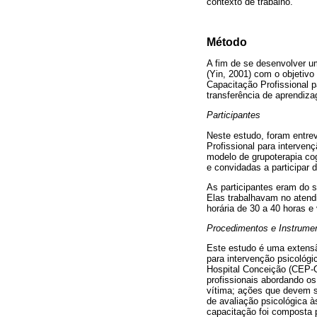
contexto de trabalho.
Método
A fim de se desenvolver um
(Yin, 2001) com o objetivo
Capacitação Profissional p
transferência de aprendiza
Participantes
Neste estudo, foram entrev
Profissional para interve
modelo de grupoterapia co
e convidadas a participar 
As participantes eram do 
Elas trabalhavam no atend
horária de 30 a 40 horas e 
Procedimentos e Instrume
Este estudo é uma extensã
para intervenção psicológ
Hospital Conceição (CEP-G
profissionais abordando o
vítima; ações que devem s
de avaliação psicológica à
capacitação foi composta p