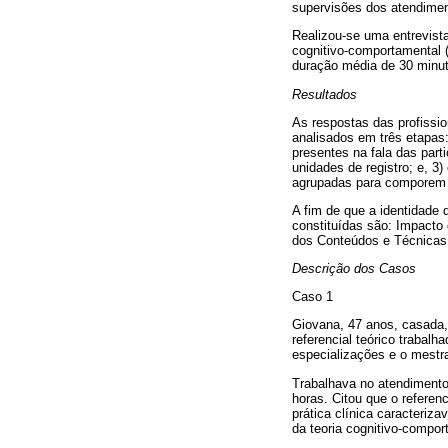
supervisões dos atendiment
Realizou-se uma entrevista
cognitivo-comportamental (
duração média de 30 minuto
Resultados
As respostas das profissi
analisados em três etapas: 
presentes na fala das part
unidades de registro; e, 3)
agrupadas para comporem 
A fim de que a identidade 
constituídas são: Impacto
dos Conteúdos e Técnicas
Descrição dos Casos
Caso 1
Giovana, 47 anos, casada,
referencial teórico trabal
especializações e o mestr
Trabalhava no atendimento 
horas. Citou que o referen
prática clínica caracteri
da teoria cognitivo-compor