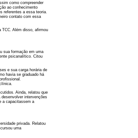
 assim como compreender
lação ao conhecimento
 referentes a essa teoria.
imeiro contato com essa
a TCC. Além disso, afirmou
izou sua formação em uma
nte psicanalítico. Citou
ses e sua carga horária de
como havia se graduado há
rofissional.
línica.
cutidos. Ainda, relatou que
a desenvolver intervenções
ue a capacitassem a
ersidade privada. Relatou
e cursou uma