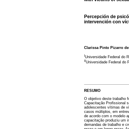
Percepción de psicól
intervención con víc
Clarissa Pinto Pizarro de
I
Universidade Federal do R
II
Universidade Federal do R
RESUMO
O objetivo deste trabalho 
Capacitação Profissional 
adolescentes vítimas de vi
casos múltiplos, em entre
de acordo com o modelo ap
capacitação produziu um i
demandas de trabalho e cr
prazo e em longo prazo. As