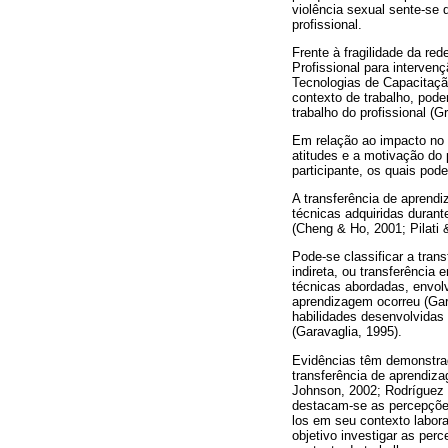
violência sexual sente-se
profissional.
Frente à fragilidade da r
Profissional para interven
Tecnologias de Capacitaç
contexto de trabalho, pode
trabalho do profissional (
Em relação ao impacto no 
atitudes e a motivação do 
participante, os quais pod
A transferência de aprend
técnicas adquiridas duran
(Cheng & Ho, 2001; Pilati 
Pode-se classificar a tran
indireta, ou transferência
técnicas abordadas, envol
aprendizagem ocorreu (Gara
habilidades desenvolvidas
(Garavaglia, 1995).
Evidências têm demonstrad
transferência de aprendiz
Johnson, 2002; Rodríguez 
destacam-se as percepções 
los em seu contexto labor
objetivo investigar as per