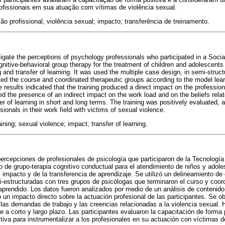
rofissionais em sua atuação com vítimas de violência sexual.
o profissional; violência sexual; impacto; transferência de treinamento.
tigate the perceptions of psychology professionals who participated in a Soci
gnitive-behavioral group therapy for the treatment of children and adolescents
g and transfer of learning. It was used the multiple case design, in semi-struct
ed the course and coordinated therapeutic groups according to the model lea
 results indicated that the training produced a direct impact on the professio
ed the presence of an indirect impact on the work load and on the beliefs rela
r of learning in short and long terms. The training was positively evaluated, a
sionals in their work field with victims of sexual violence.
ining; sexual violence; impact; transfer of learning.
 percepciones de profesionales de psicología que participaron de la Tecnologí
o de grupo-terapia cognitivo conductual para el atendimiento de niños y adol
 impacto y de la transferencia de aprendizaje. Se utilizó un delineamiento de
i-estructuradas con tres grupos de psicólogas que terminaron el curso y coor
prendido. Los datos fueron analizados por medio de un análisis de contenido.
o un impacto directo sobre la actuación profesional de las participantes. Se o
 las demandas de trabajo y las creencias relacionadas a la violencia sexual.
e a corto y largo plazo. Las participantes evaluaron la capacitación de forma 
ctiva para instrumentalizar a los profesionales en su actuación con víctimas 