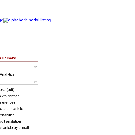
on Demand
Analytics
ese (pdf)
in xml format
references
ite this article
Analytics
c translation
s article by e-mail