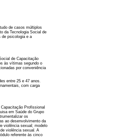
studo de casos múltiplos
to da Tecnologia Social de
 de psicologia e a
 Social de Capacitação
os às vítimas segundo o
cionadas por conveniência
es entre 25 e 47 anos.
ernamentais, com carga
 Capacitação Profissional
squisa em Saúde do Grupo
trumentalizar os
ias ao desenvolvimento da
e violência sexual; modelo
de violência sexual. A
ódulo referente às cinco