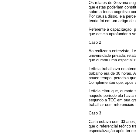
Os relatos de Giovana sug
que estas poderiam consti
sobre a teoria cognitivo-c
Por causa disso, ela perce
teoria foi em um artigo de 
Referente à capacitação, 
que deseja aprofundar o 
Caso 2
Ao realizar a entrevista,
universidade privada, rela
que cursou uma especiali
Letícia trabalhava no aten
trabalho era de 30 horas. 
pouco tempo, percebia que 
Complementou que, após a 
Letícia citou que, durante
naquele período ela havia 
segundo a TCC em sua grad
trabalhar com referenciais
Caso 3
Carla estava com 33 anos,
que o referencial teórico 
especialização após ter se