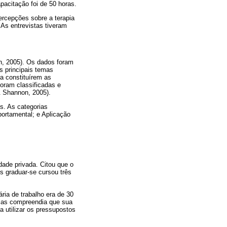
pacitação foi de 50 horas.
ercepções sobre a terapia
 As entrevistas tiveram
n, 2005). Os dados foram
os principais temas
ra constituírem as
foram classificadas e
& Shannon, 2005).
os. As categorias
ortamental; e Aplicação
ade privada. Citou que o
ós graduar-se cursou três
ria de trabalho era de 30
, mas compreendia que sua
 utilizar os pressupostos