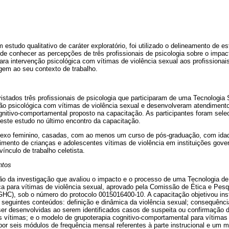
 estudo qualitativo de caráter exploratório, foi utilizado o delineamento de e
 de conhecer as percepções de três profissionais de psicologia sobre o impac
ara intervenção psicológica com vítimas de violência sexual aos profissionais
gem ao seu contexto de trabalho.
istados três profissionais de psicologia que participaram de uma Tecnologia
nção psicológica com vítimas de violência sexual e desenvolveram atendiment
gnitivo-comportamental proposto na capacitação. As participantes foram sele
deste estudo no último encontro da capacitação.
sexo feminino, casadas, com ao menos um curso de pós-graduação, com idad
imento de crianças e adolescentes vítimas de violência em instituições gov
vínculo de trabalho celetista.
ntos
o da investigação que avaliou o impacto e o processo de uma Tecnologia de
ica para vítimas de violência sexual, aprovado pela Comissão de Ética e Pe
HC), sob o número do protocolo 0015016400-10. A capacitação objetivou ins
s seguintes conteúdos: definição e dinâmica da violência sexual; consequênc
er desenvolvidas ao serem identificados casos de suspeita ou confirmação d
s vítimas; e o modelo de grupoterapia cognitivo-comportamental para vítimas 
or seis módulos de frequência mensal referentes à parte instrucional e um m