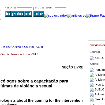
Services 
5
On-line version
ISSN
1980-5438
Journal
2 Rio de Janeiro June 2013
SciELO 
Article
SEÇÃO LIVRE
Portugu
Article 
Article 
cólogos sobre a capacitação para
How to c
ítimas de violência sexual
SciELO 
Automati
Send thi
ologists about the training for the intervention
l violence