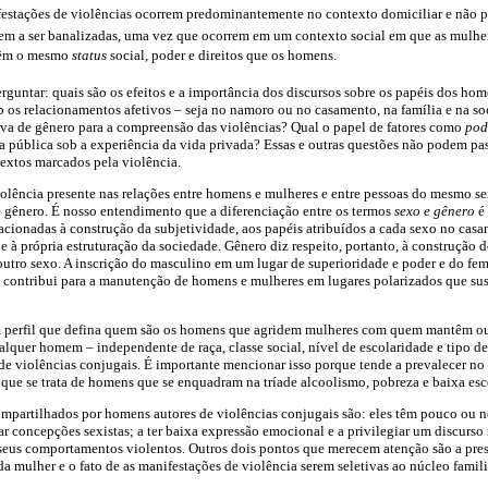
festações de violências ocorrem predominantemente no contexto domiciliar e não 
dem a ser banalizadas, uma vez que ocorrem em um contexto social em que as mulhe
o têm o mesmo
status
social, poder e direitos que os homens.
erguntar: quais são os efeitos e a importância dos discursos sobre os papéis dos hom
b os relacionamentos afetivos – seja no namoro ou no casamento, na família e na s
iva de gênero para a compreensão das violências? Qual o papel de fatores como
pod
a pública sob a experiência da
vida privada? Essas e outras questões não podem pa
extos marcados pela violência.
violência presente nas relações entre homens e mulheres e entre pessoas do mesmo 
 gênero. É nosso entendimento que a diferenciação entre os termos
sexo e gênero
é 
cionadas à construção da subjetividade, aos papéis atribuídos a cada sexo no casam
 à própria estruturação da sociedade. Gênero diz respeito, portanto, à construção d
 outro sexo. A inscrição do masculino em um lugar de superioridade e poder e do f
ia contribui para a manutenção de homens e mulheres em lugares polarizados que 
m perfil que defina quem são os homens que agridem mulheres com quem mantêm o
lquer homem – independente de raça, classe social, nível de escolaridade e tipo d
r de violências conjugais. É importante mencionar isso porque tende a prevalecer 
e que se trata de homens que se enquadram na tríade alcoolismo, pobreza e baixa esc
artilhados por homens autores de violências conjugais são: eles têm pouco ou 
r concepções sexistas; a ter baixa expressão emocional e a privilegiar um discurso 
r seus comportamentos violentos. Outros dois pontos que merecem atenção são a pre
 mulher e o fato de as manifestações de violência serem seletivas ao núcleo famili