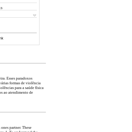
ks
nk
ira. Esses paradoxos
várias formas de violência
olências para a saúde física
dos ao atendimento de
 ones partner. These