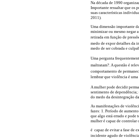
Na década de 1990 organizaçõ
Importante ressaltar que os 
suas características individ
2011).
Uma dimensão importante da d
minimizar ou mesmo negar a 
retirada em função de pressõ
medo de expor detalhes da in
medo de ser cobrada e culpab
Uma pergunta frequentemente
maltratam?. A questão é rel
comportamento de permanecer
lembrar que violência é uma
A mulher pode decidir perma
sentimento de dependência; 
do medo da desintegração da f
As manifestações de violênci
fazes: 1. Período de aumento
que algo está errado e pode t
mulher é capaz de controlar
é capaz de evitar a fase de e
incidente agudo de violência.