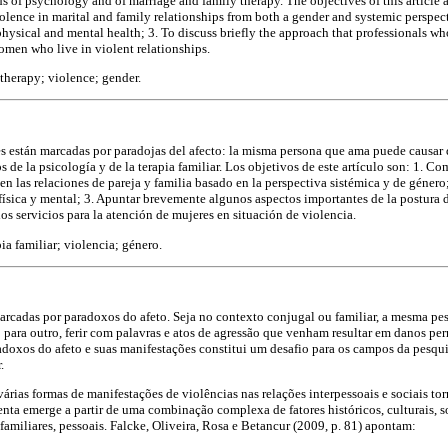
s of psychology and of marriage and family therapy. The objectives of this article a
olence in marital and family relationships from both a gender and systemic perspect
physical and mental health; 3. To discuss briefly the approach that professionals w
omen who live in violent relationships.
therapy; violence; gender.
es están marcadas por paradojas del afecto: la misma persona que ama puede causar d
 de la psicología y de la terapia familiar. Los objetivos de este artículo son: 1. C
en las relaciones de pareja y familia basado en la perspectiva sistémica y de género
 física y mental; 3. Apuntar brevemente algunos aspectos importantes de la postura d
os servicios para la atención de mujeres en situación de violencia.
ia familiar; violencia; género.
arcadas por paradoxos do afeto. Seja no contexto conjugal ou familiar, a mesma pe
para outro, ferir com palavras e atos de agressão que venham resultar em danos p
doxos do afeto e suas manifestações constitui um desafio para os campos da pesqui
.
árias formas de manifestações de violências nas relações interpessoais e sociais torn
nta emerge a partir de uma combinação complexa de fatores históricos, culturais, s
, familiares, pessoais. Falcke, Oliveira, Rosa e Betancur (2009, p. 81) apontam: