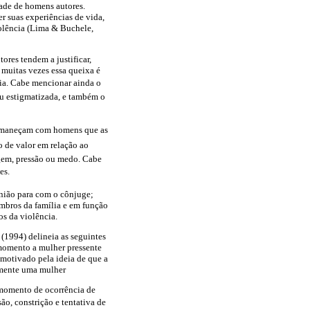
dade de homens autores.
r suas experiências de vida,
iolência (Lima & Buchele,
res tendem a justificar,
muitas vezes essa queixa é
cia. Cabe mencionar ainda o
ou estigmatizada, e também o
permaneçam com homens que as
o de valor em relação ao
agem, pressão ou medo. Cabe
es.
união para com o cônjuge;
mbros da família e em função
os da violência.
 (1994) delineia as seguintes
 momento a mulher pressente
é motivado pela ideia de que a
lmente uma mulher
o momento de ocorrência de
ão, constrição e tentativa de