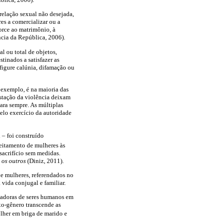
 relação sexual não desejada,
es a comercializar ou a
orce ao matrimônio, à
ncia da República, 2006).
l ou total de objetos,
tinados a satisfazer as
igure calúnia, difamação ou
 exemplo, é na maioria das
stação da violência deixam
para sempre. As múltiplas
pelo exercício da autoridade
 – foi construído
jeitamento de mulheres às
sacrifício sem medidas.
 os outros
(Diniz, 2011).
e mulheres, referendados no
 vida conjugal e familiar.
eladoras de seres humanos em
xo-gênero transcende as
olher em briga de marido e