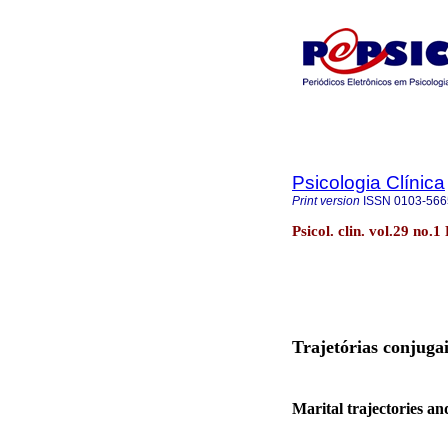
Psicologia Clínica
Print version
ISSN
0103-566
Psicol. clin. vol.29 no.
Trajetórias conjugai
M
arital trajectories a