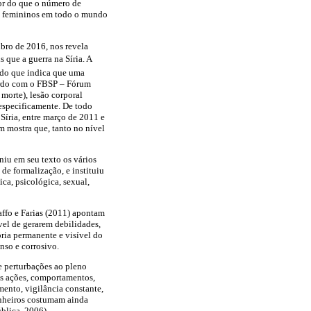
or do que o número de
os femininos em todo o mundo
bro de 2016, nos revela
que a guerra na Síria. A
dado que indica que uma
cordo com o FBSP – Fórum
morte), lesão corporal
 especificamente. De todo
Síria, entre março de 2011 e
 mostra que, tanto no nível
iu em seu texto os vários
de formalização, e instituiu
ica, psicológica, sexual,
affo e Farias (2011) apontam
vel de gerarem debilidades,
ria permanente e visível do
nso e corrosivo.
 perturbações ao pleno
as ações, comportamentos,
ento, vigilância constante,
panheiros costumam ainda
blica, 2006).