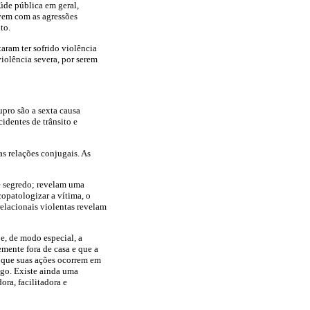
úde pública em geral,
ivem com as agressões
to.
aram ter sofrido violência
iolência severa, por serem
upro são a sexta causa
identes de trânsito e
s relações conjugais. As
 e segredo; revelam uma
opatologizar a vítima, o
relacionais violentas revelam
 e, de modo especial, a
mente fora de casa e que a
e que suas ações ocorrem em
ego. Existe ainda uma
ra, facilitadora e