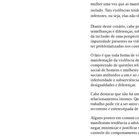
mulher uma vez que as mani
isolado. Tais violências ten
inferiores, ou seja, elas nã
Diante desse cenário, cabe p
semelhanças e diferenças, so
da inclusão de uma perspect
impunidade
presentes na vid
ser problematizadas nos cont
O fato é que toda forma de 
manifestação da violência de
compreensão de questões rela
social de homens e mulheres e
sociais atribuídos a um e ao
inferioridade e subserviênc
desigualdades e diferenças.
Cabe destacar que não há u
relacionamentos íntimos. Qua
trabalho pode vir a ser auto
recorrente e estereotipada d
Alguns pontos em comum comp
manifestam tendência a adota
negar, minimizar e justifica
controle do comportamento da