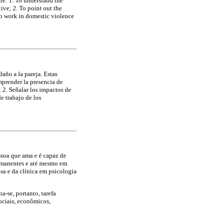
re: 1. To understand the
ive; 2. To point out the
ho work in domestic violence
año a la pareja. Estas
omprender la presencia de
; 2. Señalar los impactos de
e trabajo de los
ssoa que ama e é capaz de
ermanentes e até mesmo em
sa e da clínica em psicologia
a-se, portanto, tarefa
ociais, econômicos,