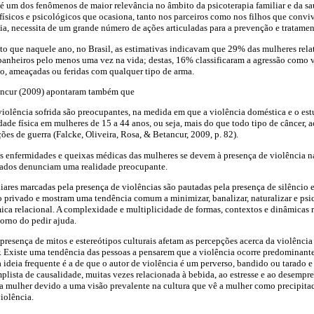
é um dos fenômenos de maior relevância no âmbito da psicoterapia familiar e da sa
físicos e psicológicos que ocasiona, tanto nos parceiros como nos filhos que conv
ia, necessita de um grande número de ações articuladas para a prevenção e tratamen
xto que naquele ano, no Brasil, as estimativas indicavam que 29% das mulheres relat
panheiros pelo menos uma vez na vida; destas, 16% classificaram a agressão como v
ão, ameaçadas ou feridas com qualquer tipo de arma.
tancur (2009) apontaram também que
iolência sofrida são preocupantes, na medida em que a violência doméstica e o est
ade física em mulheres de 15 a 44 anos, ou seja, mais do que todo tipo de câncer, ac
ões de guerra (Falcke, Oliveira, Rosa, & Betancur, 2009, p. 82).
s enfermidades e queixas médicas das mulheres se devem à presença de violência na
 dados denunciam uma realidade preocupante.
liares marcadas pela presença de violências são pautadas pela presença de silêncio
o privado e mostram uma tendência comum a minimizar, banalizar, naturalizar e psic
ica relacional. A complexidade e multiplicidade de formas, contextos e dinâmicas 
orno do pedir ajuda.
presença de mitos e estereótipos culturais afetam as percepções acerca da violência
r. Existe uma tendência das pessoas a pensarem que a violência ocorre predominante
a ideia frequente é a de que o autor de violência é um perverso, bandido ou tarado 
plista de causalidade, muitas vezes relacionada à bebida, ao estresse e ao desempr
a mulher devido a uma visão prevalente na cultura que vê a mulher como precipitado
iolência.