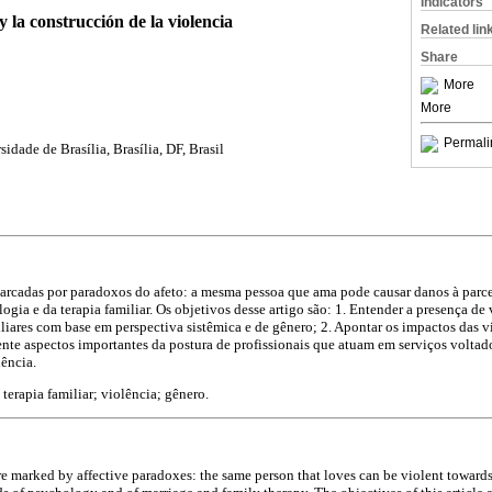
Indicators
y la construcción de la violencia
Related lin
Share
More
More
Permali
idade de Brasília, Brasília, DF, Brasil
marcadas por paradoxos do afeto: a mesma pessoa que ama pode causar danos à parce
gia e da terapia familiar. Os objetivos desse artigo são: 1. Entender a presença de 
liares com base em perspectiva sistêmica e de gênero; 2. Apontar os impactos das vi
ente aspectos importantes da postura de profissionais que atuam em serviços volta
ência.
terapia familiar; violência; gênero.
are marked by affective paradoxes: the same person that loves can be violent towards