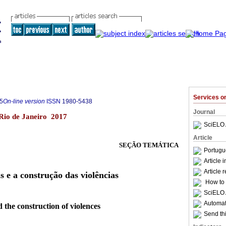
Services 
5
On-line version
ISSN
1980-5438
Journal
1 Rio de Janeiro 2017
SciELO 
Article
SEÇÃO TEMÁTICA
Portugu
Article 
Article 
s e a construção das violências
How to c
SciELO 
Automati
nd the construction of violences
Send thi