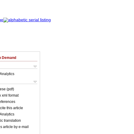
on Demand
Analytics
ese (pdf)
in xml format
references
ite this article
Analytics
c translation
s article by e-mail