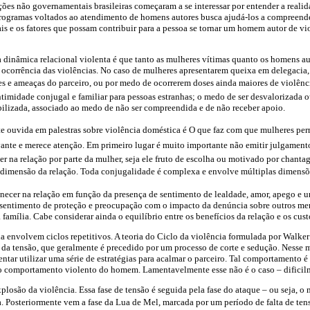
es não governamentais brasileiras começaram a se interessar por entender a reali
programas voltados ao atendimento de homens autores busca ajudá-los a compreende
uais e os fatores que possam contribuir para a pessoa se tornar um homem autor de v
inâmica relacional violenta é que tanto as mulheres vítimas quanto os homens auto
ocorrência das violências. No caso de mulheres apresentarem queixa em delegacia, 
es e ameaças do parceiro, ou por medo de ocorrerem doses ainda maiores de violên
timidade conjugal e familiar para pessoas estranhas; o medo de ser desvalorizada 
ilizada, associado ao medo de não ser compreendida e de não receber apoio.
 ouvida em palestras sobre violência doméstica é O que faz com que mulheres 
evante e merece atenção. Em primeiro lugar é muito importante não emitir julgament
 na relação por parte da mulher, seja ele fruto de escolha ou motivado por chant
 dimensão da relação. Toda conjugalidade é complexa e envolve múltiplas dimensõ
necer na relação em função da presença de sentimento de lealdade, amor, apego e 
sentimento de proteção e preocupação com o impacto da denúncia sobre outros me
amília. Cabe considerar ainda o equilíbrio entre os benefícios da relação e os cust
a envolvem ciclos repetitivos. A teoria do Ciclo da violência formulada por Walker
 da tensão, que geralmente é precedido por um processo de corte e sedução. Nesse
entar utilizar uma série de estratégias para acalmar o parceiro. Tal comportamento 
 o comportamento violento do homem. Lamentavelmente esse não é o caso – difici
xplosão da violência. Essa fase de tensão é seguida pela fase do ataque – ou seja, 
 Posteriormente vem a fase da Lua de Mel, marcada por um período de falta de tens