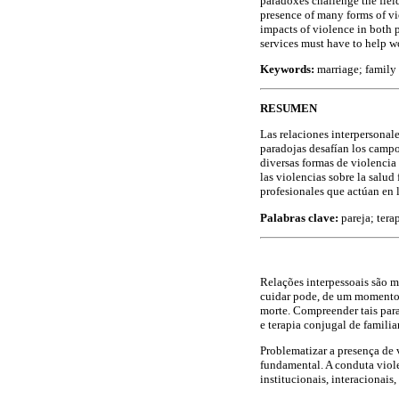
paradoxes challenge the field
presence of many forms of vi
impacts of violence in both 
services must have to help w
Keywords:
marriage; family 
R
ESUMEN
Las relaciones interpersonal
paradojas desafían los campos
diversas formas de violencia 
las violencias sobre la salud
profesionales que actúan en l
Palabras clave:
pareja; terap
Relações interpessoais são m
cuidar pode, de um momento 
morte. Compreender tais para
e terapia conjugal de familiar
Problematizar a presença de v
fundamental. A conduta viole
institucionais, interacionais