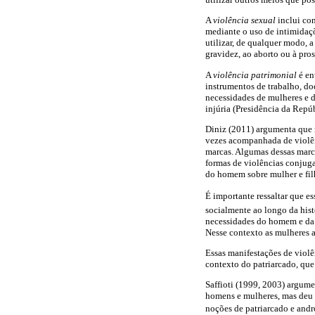
A
violência sexual
inclui con
mediante o uso de intimidaç
utilizar, de qualquer modo, 
gravidez, ao aborto ou à pro
A
violência patrimonial
é en
instrumentos de trabalho, doc
necessidades de mulheres e de
injúria (Presidência da Repú
Diniz (2011) argumenta que r
vezes acompanhada de violên
marcas. Algumas dessas marca
formas de violências conjuga
do homem sobre mulher e filh
É importante ressaltar que es
socialmente ao longo da hist
necessidades do homem e da f
Nesse contexto as mulheres a
Essas manifestações de viol
contexto do patriarcado, que 
Saffioti (1999, 2003) argume
homens e mulheres, mas deu p
noções de patriarcado e andr