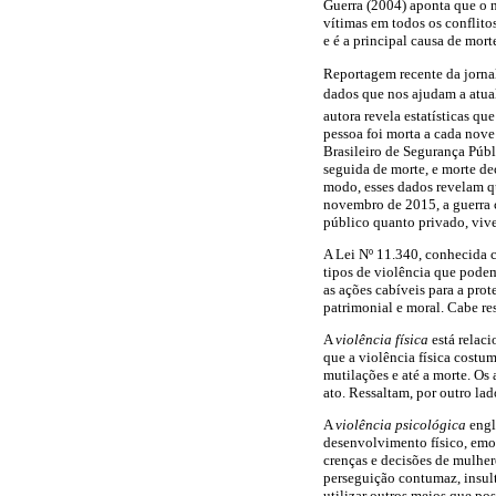
Guerra (2004) aponta que o 
vítimas em todos os conflito
e é a principal causa de mort
Reportagem recente da jornal
dados que nos ajudam a atuali
autora revela estatísticas q
pessoa foi morta a cada nov
Brasileiro de Segurança Públ
seguida de morte, e morte de
modo, esses dados revelam qu
novembro de 2015, a guerra 
público quanto privado, viv
A Lei Nº 11.340, conhecida 
tipos de violência que podem
as ações cabíveis para a prote
patrimonial e moral. Cabe res
A
violência física
está relaci
que a violência física costu
mutilações e até a morte. Os
ato. Ressaltam, por outro lad
A
violência psicológica
engl
desenvolvimento físico, emo
crenças e decisões de mulher
perseguição contumaz, insult
utilizar outros meios que po