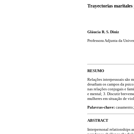
T
rayectorias maritales 
Gláucia R. S. Diniz
Professora Adjunta da Univers
R
ESUMO
Relações interpessoais são 
desafiam os campos da psicolo
nas relações conjugais e fami
e mental; 3. Discutir brevem
mulheres em situação de viol
Palavras-chave:
casamento; 
A
BSTRACT
Interpersonal relationships 