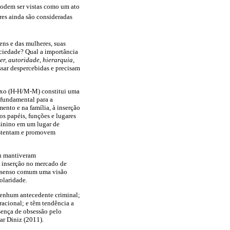
podem ser vistas como um ato
res ainda são consideradas
ens e das mulheres, suas
ociedade? Qual a importância
er,
autoridade, hierarquia,
ssar despercebidas e precisam
sexo (H-H/M-M) constitui uma
fundamental para a
ento e na família, à inserção
os papéis, funções e lugares
eminino em um lugar de
sustentam e promovem
u mantiveram
e inserção no mercado de
no senso comum uma visão
olaridade.
nenhum antecedente criminal;
racional; e têm tendência a
sença de obsessão pelo
ar Diniz (2011).