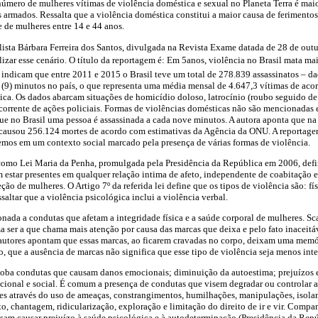
número de mulheres vítimas de violência doméstica e sexual no Planeta Terra é mai
s armados. Ressalta que a violência doméstica constitui a maior causa de feriment
e de mulheres entre 14 e 44 anos.
ista Bárbara Ferreira dos Santos, divulgada na Revista Exame datada de 28 de outu
zar esse cenário. O título da reportagem é: Em 5anos, violência no Brasil mata mais 
ue indicam que entre 2011 e 2015 o Brasil teve um total de 278.839 assassinatos – 
e (9) minutos no país, o que representa uma média mensal de 4.647,3 vítimas de a
ica. Os dados abarcam situações de homicídio doloso, latrocínio (roubo seguido de 
corrente de ações policiais. Formas de violências domésticas não são mencionadas
e no Brasil uma pessoa é assassinada a cada nove minutos. A autora aponta que na 
causou 256.124 mortes de acordo com estimativas da Agência da ONU. A reportagem
emos em um contexto social marcado pela presença de várias formas de violência.
como Lei Maria da Penha, promulgada pela Presidência da República em 2006, defin
 estar presentes em qualquer relação intima de afeto, independente de coabitação e 
ção de mulheres. O Artigo 7º da referida lei define que os tipos de violência são: fís
saltar que a violência psicológica inclui a violência verbal.
onada a condutas que afetam a integridade física e a saúde corporal de mulheres. Sc
ma ser a que chama mais atenção por causa das marcas que deixa e pelo fato inaceitá
 autores apontam que essas marcas, ao ficarem cravadas no corpo, deixam uma memó
o, que a ausência de marcas não significa que esse tipo de violência seja menos inte
oba condutas que causam danos emocionais; diminuição da autoestima; prejuízos e
cional e social. É comum a presença de condutas que visem degradar ou controlar 
es através do uso de ameaças, constrangimentos, humilhações, manipulações, isolam
o, chantagem, ridicularização, exploração e limitação do direito de ir e vir. Com
ssam causar prejuízo à saúde psicológica e à autodeterminação (Presidência da Repú