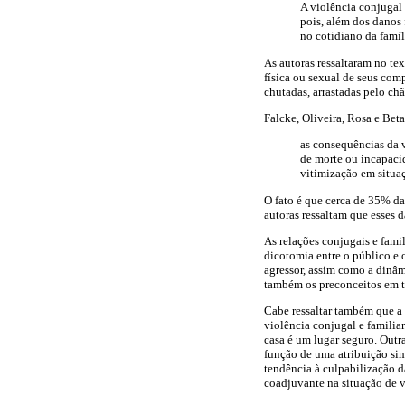
A violência conjugal 
pois, além dos danos 
no cotidiano da famíl
As autoras ressaltaram no te
física ou sexual de seus com
chutadas, arrastadas pelo ch
Falcke, Oliveira, Rosa e Be
as consequências da v
de morte ou incapacid
vitimização em situaç
O fato é que cerca de 35% da
autoras ressaltam que esses
As relações conjugais e fami
dicotomia entre o público e 
agressor, assim como a dinâm
também os preconceitos em t
Cabe ressaltar também que a 
violência conjugal e familia
casa é um lugar seguro. Outr
função de uma atribuição sim
tendência à culpabilização d
coadjuvante na situação de v