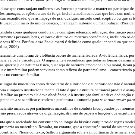
dutas que constranjam mulheres e as forcem a presenciar, a manter ou participar de
ões, ameaças, coações ou uso da força. Inclui também condutas que induzam mulher
a sua sexualidade; que as impeça de usar qualquer método contraceptivo ou que as f
stituição, por meio do uso de coação, chantagem, suborno ou manipulação (Presidê
tendida como qualquer conduta que configure retenção, subtração, destruição parcia
umentos pessoais, bens, valores e direitos ou recursos econômicos, incluindo os des
 seus filhos. Por fim, a
violência moral
é definida como qualquer conduta que conf
blica, 2006).
aramente uma forma de violência ocorre de maneira isolada. A violência física, por
cia verbal e psicológica. O importante é reconhecer que todas as formas de manife
s, quer seja de natureza física, quer seja de natureza emocional e/ou moral, ficam 
is e intrafamiliar podem ser vistas como reflexo do patriarcalismo – caracterizado 
os no contexto familiar.
se lugar do masculino como depositário de autoridade e superioridade não é natural
ória e imposto institucionalmente. O fato é que a estrutura patriarcal produz o assu
amília: ao primeiro ela deve obediência; e à instituição familiar deve dedicação e 
prendem a se sacrificar e tendem a perder sua autonomia para
se tornar um ser para
ência são marcadas por parâmetros masculinos de conduta incorporados por homens 
são preservados através da organização, divisão de papéis e funções que estrutura a
nta que a sociedade foi construindo ao longo da história conjuntos de regras mod
rimazia ao masculino. Ressalta, no entanto, que a construção social do sistema se
ocentrismo. Nesse contexto, Saffioti argumenta sobre a importância de se meter a c