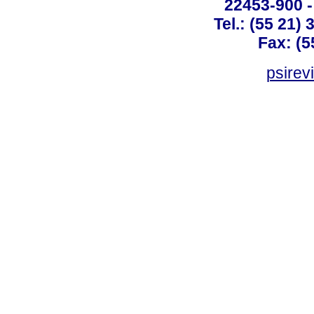
22453-900 -
Tel.: (55 21)
Fax: (5
psirev