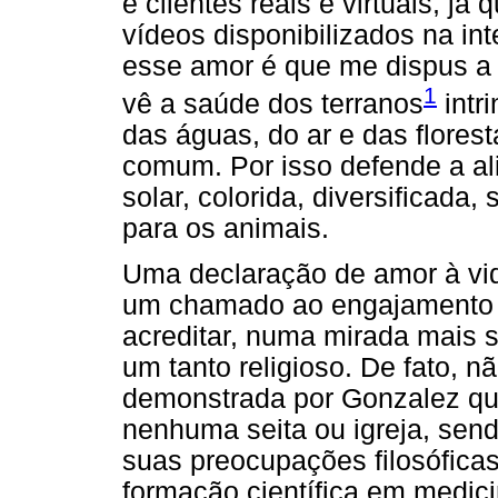
e clientes reais e virtuais, j
vídeos disponibilizados na int
esse amor é que me dispus a 
1
vê a saúde dos terranos
intr
das águas, do ar e das florest
comum. Por isso defende a a
solar, colorida, diversificad
para os animais.
Uma declaração de amor à vid
um chamado ao engajamento e
acreditar, numa mirada mais s
um tanto religioso. De fato, n
demonstrada por Gonzalez que
nenhuma seita ou igreja, send
suas preocupações filosóficas,
formação científica em medici