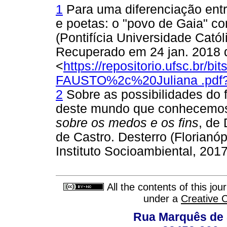
1
Para uma diferenciação entr
e poetas: o "povo de Gaia" co
(Pontifícia Universidade Catól
Recuperado em 24 jan. 2018 
<
https://repositorio.ufsc.b
FAUSTO%2c%20Juliana .pdf?
2
Sobre as possibilidades do 
deste mundo que conhecemos
sobre
os medos e os fins
, de
de Castro. Desterro (Florianóp
Instituto Socioambiental, 2017
All the contents of this jo
under a
Creative 
Rua Marquês de 