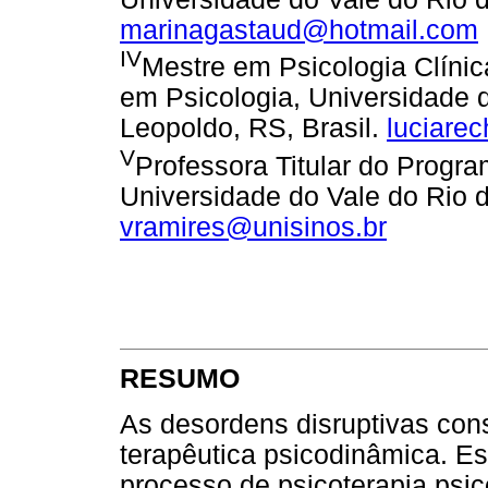
marinagastaud@hotmail.com
IV
Mestre em Psicologia Clíni
em Psicologia, Universidade 
Leopoldo, RS, Brasil.
luciare
V
Professora Titular do Progr
Universidade do Vale do Rio d
vramires@unisinos.br
RESUMO
As desordens disruptivas con
terapêutica psicodinâmica. Es
processo de psicoterapia psi