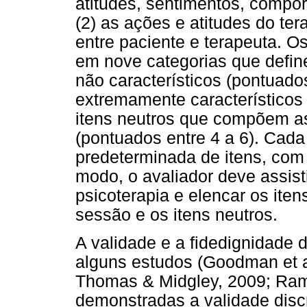
atitudes, sentimentos, compo
(2) as ações e atitudes do ter
entre paciente e terapeuta. O
em nove categorias que defin
não característicos (pontuados
extremamente característicos 
itens neutros que compõem as
(pontuados entre 4 a 6). Cad
predeterminada de itens, com
modo, o avaliador deve assis
psicoterapia e elencar os ite
sessão e os itens neutros.
A validade e a fidedignidade
alguns estudos (Goodman et al
Thomas & Midgley, 2009; Ram
demonstradas a validade discr