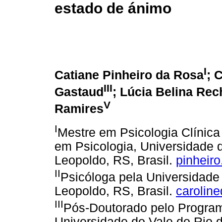
estado de ánimo
I
Catiane Pinheiro da Rosa
; 
III
Gastaud
; Lúcia Belina Re
V
Ramires
I
Mestre em Psicologia Clínic
em Psicologia, Universidade 
Leopoldo, RS, Brasil.
pinheir
II
Psicóloga pela Universidade
Leopoldo, RS, Brasil.
carolin
III
Pós-Doutorado pelo Progra
Universidade do Vale do Rio d