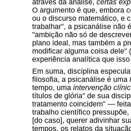
através da análise,
certas exp
O argumento é que, embora co
ou o discurso matemático, e c
trabalhar", a psicanálise não 
"ambição não só de descrever
plano ideal, mas também a pre
modificar alguma coisa dele" 
experiência analítica que iss
Em suma, disciplina especulat
filosofia, a psicanálise é uma
tempo, uma
intervenção clíni
títulos de glória" de sua disci
tratamento coincidem" — feita
trabalho científico pressupõe,
[do caso], querer adivinhar s
tempos, os relatos da situaçã