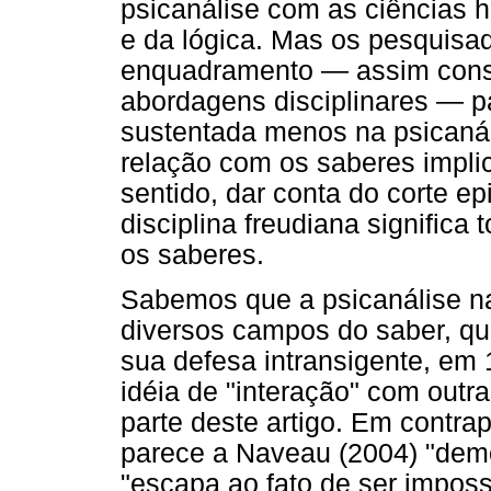
psicanálise com as ciências h
e da lógica. Mas os pesquisa
enquadramento — assim consti
abordagens disciplinares — 
sustentada menos na psicanál
relação com os saberes impli
sentido, dar conta do corte ep
disciplina freudiana significa
os saberes.
Sabemos que a psicanálise na
diversos campos do saber, qu
sua defesa intransigente, em 
idéia de "interação" com outr
parte deste artigo. Em contra
parece a Naveau (2004) "dem
"escapa ao fato de ser imposs