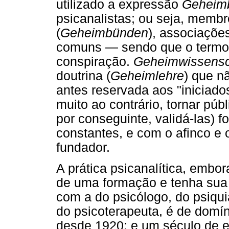
utilizado a expressão
Geheim
psicanalistas; ou seja, memb
(
Geheimbünden
), associações
comuns — sendo que o termo 
conspiração.
Geheimwissensc
doutrina (
Geheimlehre
) que n
antes reservada aos "iniciados
muito ao contrário, tornar públ
por conseguinte, validá-las) f
constantes, e com o afinco e 
fundador.
A prática psicanalítica, embo
de uma formação e tenha sua
com a do psicólogo, do psiqui
do psicoterapeuta, é de domín
desde 1920; e um século de ex