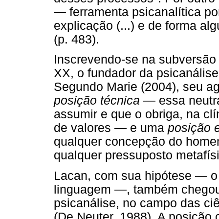
— ferramenta psicanalítica p
explicação (...) e de forma 
(p. 483).
Inscrevendo-se na subversão c
XX, o fundador da psicanálise
Segundo Marie (2004), seu a
posição técnica
— essa neutra
assumir e que o obriga, na clí
de valores — e uma
posição 
qualquer concepção do home
qualquer pressuposto metafís
Lacan, com sua hipótese — o
linguagem —, também chegou 
psicanálise, no campo das ciê
(De Neuter, 1988). A posição 