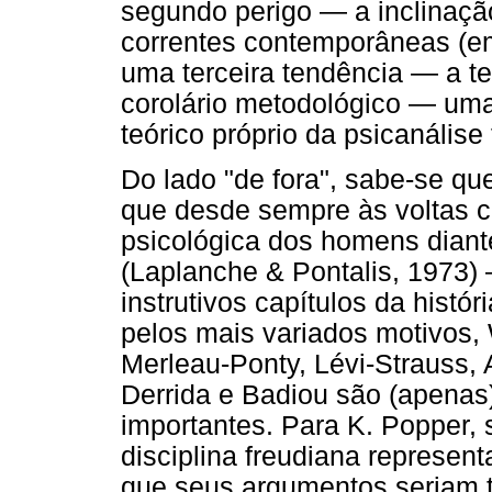
segundo perigo — a inclinaçã
correntes contemporâneas (em 
uma terceira tendência — a ten
corolário metodológico — um
teórico próprio da psicanálise
Do lado "de fora", sabe-se qu
que desde sempre às voltas 
psicológica dos homens diant
(Laplanche & Pontalis, 1973) 
instrutivos capítulos da histór
pelos mais variados motivos, 
Merleau-Ponty, Lévi-Strauss,
Derrida e Badiou são (apenas
importantes. Para K. Popper, 
disciplina freudiana represent
que seus argumentos seriam t