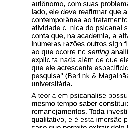
autônomo, com suas problemá
lado, ele deve reafirmar que 
contemporânea ao tratamento,
atividade clínica do psicanali
conta que, na academia, a ati
inúmeras razões outros signif
ao que ocorre no
setting
analí
explicita nada além de que ele
que ele acrescente especifici
pesquisa" (Berlink & Magalhães
universitária.
A teoria em psicanálise possui
mesmo tempo saber constituíd
remanejamentos. Toda investig
qualitativo, e é esta imersão
caso que permite extrair dele