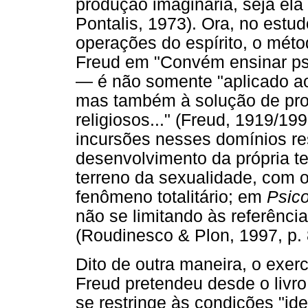
produção imaginária, seja ela 
Pontalis, 1973). Ora, no estu
operações do espírito, o méto
Freud em "Convém ensinar psi
— é não somente "aplicado ao
mas também à solução de probl
religiosos..." (Freud, 1919/19
incursões nesses domínios re
desenvolvimento da própria te
terreno da sexualidade, com 
fenômeno totalitário; em
Psico
não se limitando às referênci
(Roudinesco & Plon, 1997, p. 
Dito de outra maneira, o exerc
Freud pretendeu desde o livro
se restringe às condições "ide