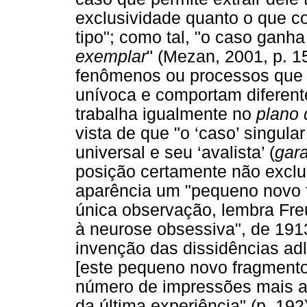
exclusividade quanto o que 
tipo"; como tal, "o caso gan
exemplar
" (Mezan, 2001, p. 1
fenômenos ou processos que 
unívoca e comportam diferent
trabalha igualmente no
plano 
vista de que "o ‘caso’ singu
universal e seu ‘avalista’ (
gar
posição certamente não excl
aparência um "pequeno novo 
única observação, lembra Fre
à neurose obsessiva", de 191
invenção das dissidências adl
[este pequeno novo fragmento
número de impressões mais an
da última experiência" (p. 192