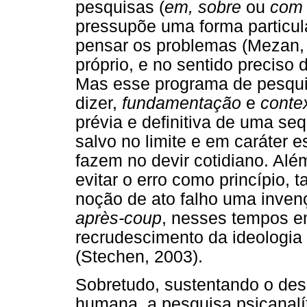
pesquisas (
em, sobre
ou
com
pressupõe uma forma particul
pensar os problemas (Mezan,
próprio, e no sentido preciso 
Mas esse programa de pesquis
dizer,
fundamentação
e
conte
prévia e definitiva de uma se
salvo no limite e em caráter e
fazem no devir cotidiano. Alé
evitar o erro como princípio,
noção de ato falho uma inve
après-coup
, nesses tempos em
recrudescimento da ideologia
(Stechen, 2003).
Sobretudo, sustentando o dese
humana, a pesquisa psicanalí