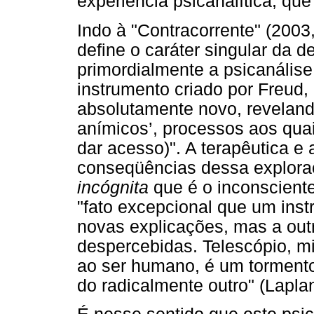
experiência psicanalítica, que
Indo à "Contracorrente" (2003
define o caráter singular da 
primordialmente a psicanálise
instrumento criado por Freud
absolutamente novo, revela
anímicos’, processos aos quai
dar acesso)". A terapêutica e
conseqüências dessa explora
incógnita
que é o inconscient
"fato excepcional que um ins
novas explicações, mas a outr
despercebidas. Telescópio, m
ao ser humano, é um tormento
do radicalmente outro" (Lapla