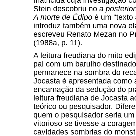
matricida cuja investigação c
Stein descobriu no
a posterior
A morte de Édipo
é um "texto 
introduz também uma nova ela
escreveu Renato Mezan no P
(1988a, p. 11).
A leitura freudiana do mito ed
pai com um barulho destinado 
permanece na sombra do reca
Jocasta é apresentada como a
encarnação da sedução do pra
leitura freudiana de Jocasta 
teórico ou pesquisador. Difer
quem o pesquisador seria um 
vitorioso se tivesse a corage
cavidades sombrias do monstr