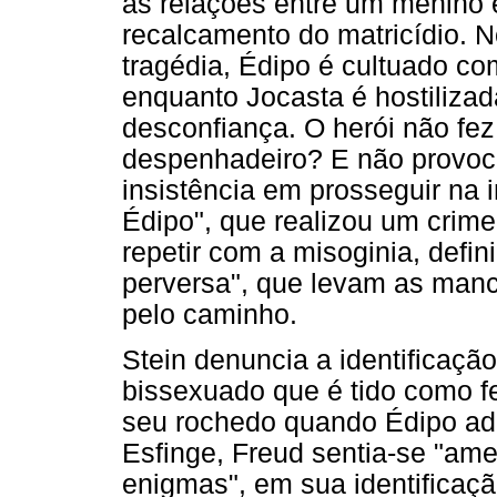
as relações entre um menino 
recalcamento do matricídio. 
tragédia, Édipo é cultuado co
enquanto Jocasta é hostilizada
desconfiança. O herói não fez
despenhadeiro? E não provoc
insistência em prosseguir na 
Édipo", que realizou um crim
repetir com a misoginia, defin
perversa", que levam as manc
pelo caminho.
Stein denuncia a identificaçã
bissexuado que é tido como fe
seu rochedo quando Édipo ad
Esfinge, Freud sentia-se "am
enigmas", em sua identificaçã