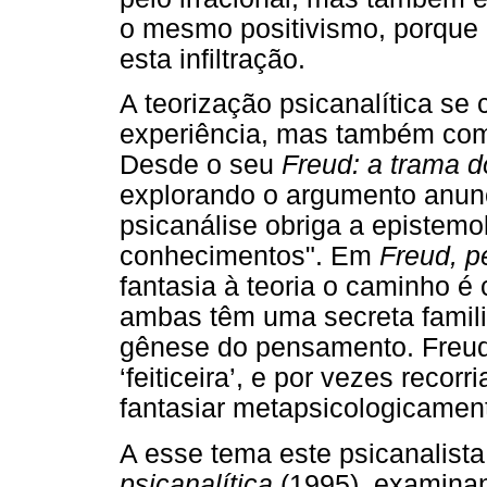
o mesmo positivismo, porque é
esta infiltração.
A teorização psicanalítica se 
experiência, mas também com
Desde o seu
Freud: a trama d
explorando o argumento anunc
psicanálise obriga a epistemo
conhecimentos". Em
Freud, p
fantasia à teoria o caminho é
ambas têm uma secreta famili
gênese do pensamento. Freud
‘feiticeira’, e por vezes recorr
fantasiar metapsicologicament
A esse tema este psicanalist
psicanalítica
(1995), examinan