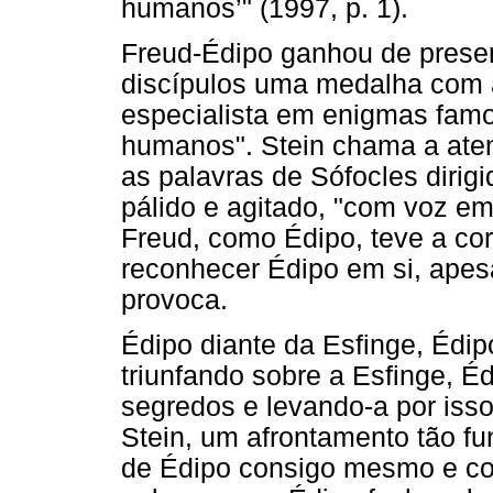
humanos’" (1997, p. 1).
Freud-Édipo ganhou de presen
discípulos uma medalha com 
especialista em enigmas famo
humanos". Stein chama a aten
as palavras de Sófocles dirigi
pálido e agitado, "com voz e
Freud, como Édipo, teve a co
reconhecer Édipo em si, ape
provoca.
Édipo diante da Esfinge, Édip
triunfando sobre a Esfinge, É
segredos e levando-a por isso
Stein, um afrontamento tão fu
de Édipo consigo mesmo e co