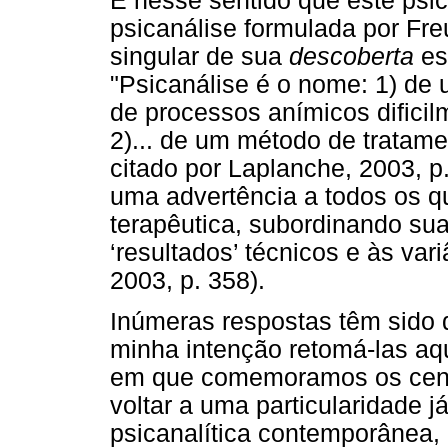
É nesse sentido que este psic
psicanálise formulada por Fr
singular de sua
descoberta
es
"Psicanálise é o nome: 1) de
de processos anímicos dificil
2)... de um método de tratamen
citado por Laplanche, 2003, p
uma advertência a todos os qu
terapêutica, subordinando su
‘resultados’ técnicos e às var
2003, p. 358).
Inúmeras respostas têm sido 
minha intenção retomá-las aqu
em que comemoramos os cento
voltar a uma particularidade 
psicanalítica contemporânea, 