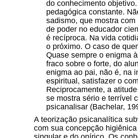
do conhecimento objetivo. 
pedagógica constante. Nã
sadismo, que mostra com c
de poder no educador cient
é recíproca. Na vida cot
o próximo. O caso de quem
Quase sempre o enigma à 
fraco sobre o forte, do al
enigma ao pai, não é, na 
espiritual, satisfazer o c
Reciprocamente, a atitude
se mostra sério e terrível 
psicanalisar (Bachelar, 199
A teorização psicanalítica sub
com sua concepção higiênica 
singular e do onírico. Os con