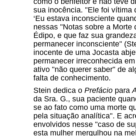
como o benfeitor e não teve 
sua inocência. "Ele foi vítim
‘Eu estava inconsciente quand
nessas "Notas sobre a Morte d
Édipo, e que faz sua grandez
permanecer inconsciente" (Stei
inocente de uma Jocasta abje
permanecer irreconhecida em
ativo "não querer saber" de a
falta de conhecimento.
Stein dedica o
Prefácio
para
A
da Sra. G., sua paciente qua
se ao fato como uma morte q
pela situação analítica". E ac
envolvidos nesse "caso de su
esta mulher mergulhou na mela