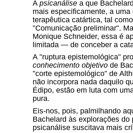
A
psicanálise
a que Bachelard
mais especificamente, a uma 
terapêutica catártica, tal com
"Comunicação preliminar". Ma
Monique Schneider, essa é a
limitada — de conceber a cata
A "ruptura epistemológica" p
conhecimento objetivo
de Bach
"corte epistemológico" de Alt
não incorpora nada daquilo q
Édipo, estão em luta com uma 
pura.
Eis-nos, pois, palmilhando a
Bachelard às explorações do 
psicanálise suscitava mais cr