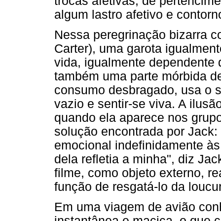
trocas afetivas, de pertencim
algum lastro afetivo e contorn
Nessa peregrinação bizarra 
Carter), uma garota igualment
vida, igualmente dependente 
também uma parte mórbida de
consumo desbragado, usa o s
vazio e sentir-se viva. A il
quando ela aparece nos grupo
solução encontrada por Jack: 
emocional indefinidamente às
dela refletia a minha", diz Ja
filme, como objeto externo, rea
função de resgatá-lo da loucu
Em uma viagem de avião conhe
instantânea e maciça, o que c