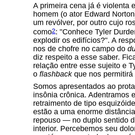
A primeira cena já é violenta
homem (o ator Edward Norton)
um revólver, por outro cujo r
2
como
: "Conhece Tyler Durde
explodir os edifícios?". A resp
nos de chofre no campo do
du
diz respeito a esse saber. Fi
relação entre esse sujeito e Ty
o
flashback
que nos permitirá
Somos apresentados ao protag
insônia crônica. Adentramos 
retraimento de tipo esquizóid
estão a uma enorme distânc
repouso — no duplo sentido d
interior. Percebemos seu dolo