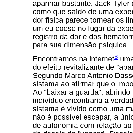
apanhar bastante, Jack-Tyler e
como que saído de uma experi
dor física parece tornear os l
um eu coeso no lugar da expe
registro da dor e dos hemato
para sua dimensão psíquica.
3
Encontramos na internet
uma 
do efeito revitalizante de "apa
Segundo Marco Antonio Dassori
sistema ao afirmar que o impo
Ao "baixar a guarda", abrindo
indivíduo encontraria a verdad
sistema é vivido como uma mã
não é possível escapar, a ún
de autonomia com relação ao 