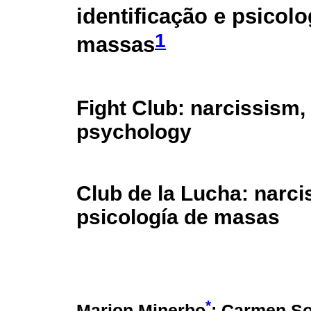
identificação e psicolo
1
massas
Fight Club: narcissism, 
psychology
Club de la Lucha: narci
psicología de masas
*
Marion Minerbo
; Carmen So