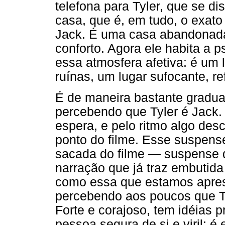
telefona para Tyler, que se di
casa, que é, em tudo, o exato
Jack. É uma casa abandonada
conforto. Agora ele habita a p
essa atmosfera afetiva: é um
ruínas, um lugar sufocante, re
É de maneira bastante gradua
percebendo que Tyler é Jack
espera, e pelo ritmo algo des
ponto do filme. Esse suspense
sacada do filme — suspense q
narração que já traz embutida
como essa que estamos aprese
percebendo aos poucos que Ty
Forte e corajoso, tem idéias p
pessoa segura de si e viril: é