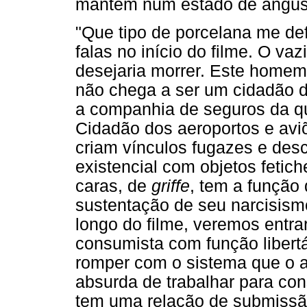
mantém num estado de angústi
"Que tipo de porcelana me d
falas no início do filme. O vaz
desejaria morrer. Este hom
não chega a ser um cidadão d
a companhia de seguros da qu
Cidadão dos aeroportos e avi
criam vínculos fugazes e desc
existencial com objetos feti
caras, de
griffe
, tem a função
sustentação de seu narcisism
longo do filme, veremos entra
consumista com função libert
romper com o sistema que o ap
absurda de trabalhar para co
tem uma relação de submissão