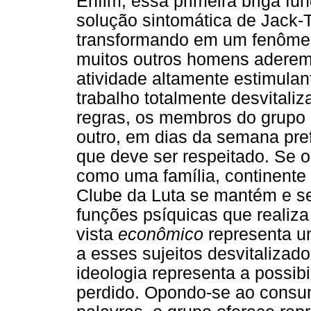
Enfim, essa primeira briga fun
solução sintomática de Jack-T
transformando em um fenôme
muitos outros homens aderem
atividade altamente estimulan
trabalho totalmente desvitali
regras, os membros do grupo 
outro, em dias da semana pref
que deve ser respeitado. Se o
como uma família, continente
Clube da Luta se mantém e se
funções psíquicas que realiz
vista
econômico
representa um
a esses sujeitos desvitalizad
ideologia representa a possib
perdido. Opondo-se ao consu