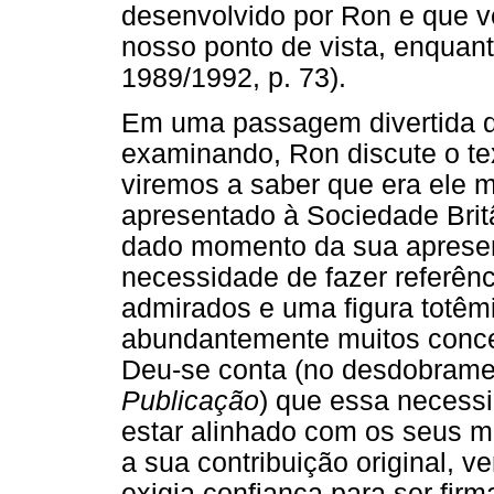
desenvolvido por Ron e que v
nosso ponto de vista, enquan
1989/1992, p. 73).
Em uma passagem divertida d
examinando, Ron discute o te
viremos a saber que era ele 
apresentado à Sociedade Bri
dado momento da sua apresen
necessidade de fazer referênc
admirados e uma figura totêm
abundantemente muitos concei
Deu-se conta (no desdobrame
Publicação
) que essa necess
estar alinhado com os seus m
a sua contribuição original, v
exigia confiança para ser fir