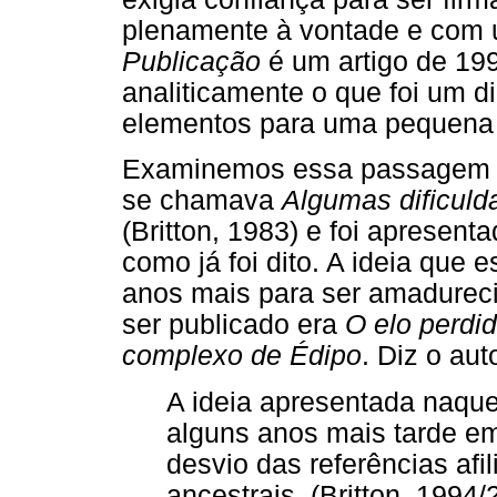
plenamente à vontade e com u
Publicação
é um artigo de 199
analiticamente o que foi um d
elementos para uma pequena bi
Examinemos essa passagem ma
se chamava
Algumas dificuld
(Britton, 1983) e foi apresen
como já foi dito. A ideia que
anos mais para ser amadurecid
ser publicado era
O elo perdid
complexo de Édipo
. Diz o aut
A ideia apresentada naquel
alguns anos mais tarde e
desvio das referências afil
ancestrais. (Britton, 1994/