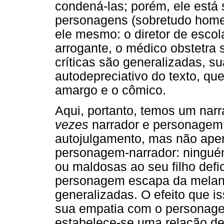
condená-las; porém, ele está
personagens (sobretudo home
ele mesmo: o diretor de escol
arrogante, o médico obstetra
críticas são generalizadas, s
autodepreciativo do texto, qu
amargo e o cômico.
Aqui, portanto, temos um nar
vezes
narrador e personagem
autojulgamento, mas não ape
personagem-narrador: ninguém
ou maldosas ao seu filho defic
personagem escapa da melanco
generalizadas. O efeito que is
sua empatia com o personagem 
estabelece-se uma relação de