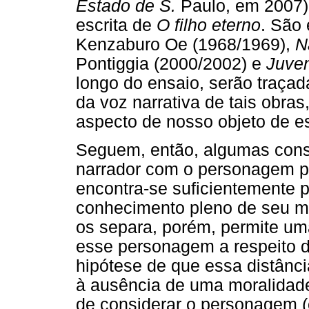
Estado de S.
Paulo, em 2007) 
escrita de
O filho eterno
. São 
Kenzaburo Oe (1968/1969),
N
Pontiggia (2000/2002) e
Juve
longo do ensaio, serão traça
da voz narrativa de tais obra
aspecto de nosso objeto de es
Seguem, então, algumas cons
narrador com o personagem pr
encontra-se suficientemente 
conhecimento pleno de seu mu
os separa, porém, permite um
esse personagem a respeito d
hipótese de que essa distânci
à ausência de uma moralidade 
de considerar o personagem (