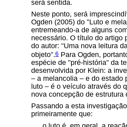
será sentida.
Neste ponto, será imprescindí
Ogden (2005) do "Luto e mela
entremeando-a de alguns com
necessário. O título do artigo 
do autor: "Uma nova leitura d
6
objeto".
Para Ogden, portant
espécie de "pré-história" da t
desenvolvida por Klein: a inv
– a melancolia – e do estado p
luto – é o veículo através do
nova concepção de estrutura 
Passando a esta investigação 
primeiramente que:
o luto é, em geral, a rea