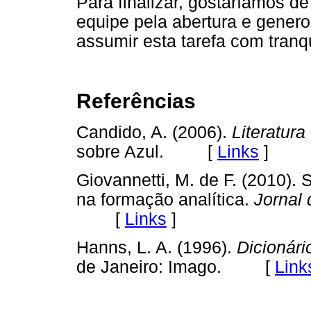
Para finalizar, gostaríamos d
equipe pela abertura e gener
assumir esta tarefa com tranq
Referências
Candido, A. (2006).
Literatura
sobre Azul. [
Links
]
Giovannetti, M. de F. (2010). 
na formação analítica.
Jornal 
[
Links
]
Hanns, L. A. (1996).
Dicionár
de Janeiro: Imago. [
Link