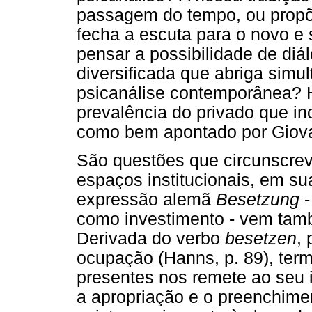
passagem do tempo, ou propõ
fecha a escuta para o novo e
pensar a possibilidade de di
diversificada que abriga simu
psicanálise contemporânea? H
prevalência do privado que in
como bem apontado por Giova
São questões que circunscr
espaços institucionais, em su
expressão alemã
Besetzung
-
como investimento - vem tam
Derivada do verbo
besetzen
,
ocupação (Hanns, p. 89), te
presentes nos remete ao seu i
a apropriação e o preenchime