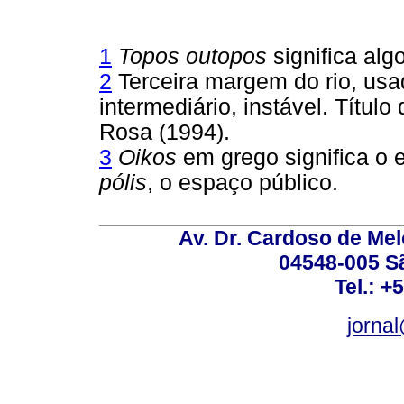
1
Topos outopos
significa alg
2
Terceira margem do rio, usa
intermediário, instável. Títu
Rosa (1994).
3
Oikos
em grego significa o
pólis
, o espaço público.
Av. Dr. Cardoso de Melo
04548-005 Sã
Tel.: +
jorna