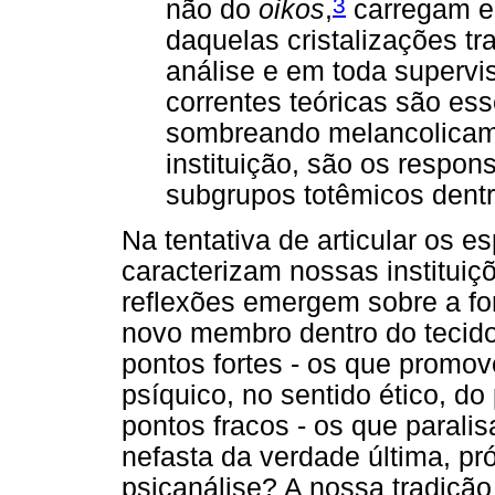
3
não do
oikos
,
carregam em
daquelas cristalizações tr
análise e em toda supervi
correntes teóricas são ess
sombreando melancolicame
instituição, são os respon
subgrupos totêmicos dentro
Na tentativa de articular os e
caracterizam nossas instituiç
reflexões emergem sobre a fo
novo membro dentro do tecido 
pontos fortes - os que promo
psíquico, no sentido ético, do
pontos fracos - os que parali
nefasta da verdade última, pró
psicanálise? A nossa tradição 