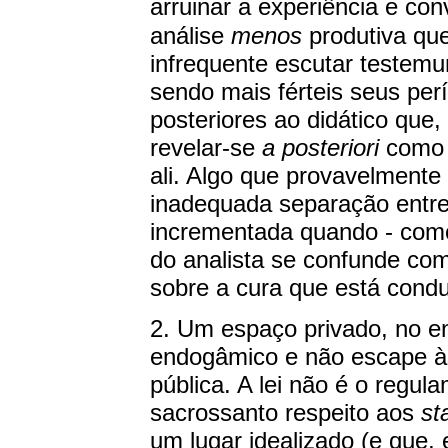
arruinar a experiência e co
análise
menos
produtiva qu
infrequente escutar testem
sendo mais férteis seus per
posteriores ao didático que,
revelar-se
a posteriori
como m
ali. Algo que provavelmente
inadequada separação entre 
incrementada quando - como
do analista se confunde com
sobre a cura que está condu
2. Um espaço privado, no en
endogâmico e não escape às 
pública. A lei não é o regul
sacrossanto respeito aos
st
um lugar idealizado (e que,