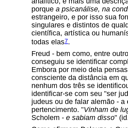
analítico, é mais uma descri
porque
a psicanálise, na cond
estrangeiro, e por isso sua 
singulares e distintos de qualq
científica, artística ou human
7
todas elas
.
Freud - bem como, entre outro
conseguiu se identificar com
Embora por meio dela pensass
consciente da distância em qu
nenhum dos três se identifico
identificar-se com seu "ser j
judeus ou de falar alemão - a
pertencimento. "
Vinham de lug
Scholem -
e sabiam disso
" (id