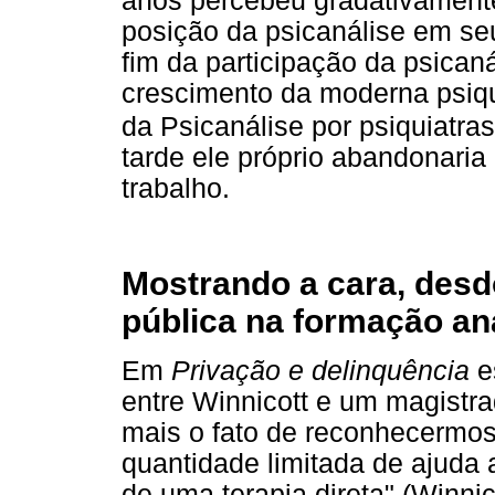
anos percebeu gradativament
posição da psicanálise em seu
fim da participação da psicaná
crescimento da moderna psiqui
da Psicanálise por psiquiatra
tarde ele próprio abandonari
trabalho.
Mostrando a cara, des
pública na formação ana
Em
Privação e delinquência
e
entre Winnicott e um magistr
mais o fato de reconhecermos
quantidade limitada de ajuda 
de uma terapia direta" (Winni