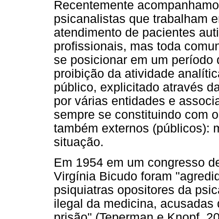
Recentemente acompanhamos 
psicanalistas que trabalham 
atendimento de pacientes aut
profissionais, mas toda comun
se posicionar em um período 
proibição da atividade analít
público, explicitado através 
por várias entidades e associ
sempre se constituindo com os
também externos (públicos): m
situação.
Em 1954 em um congresso de 
Virgínia Bicudo foram "agred
psiquiatras opositores da psi
ilegal da medicina, acusadas
prisão" (Teperman e Knopf, 201