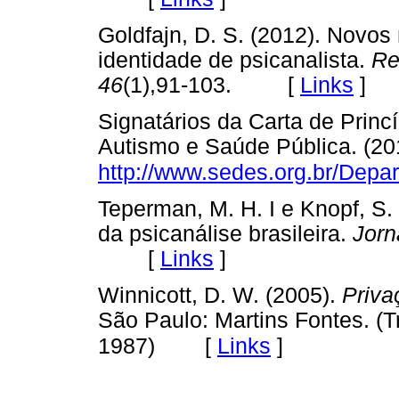
Goldfajn, D. S. (2012). Novos
identidade de psicanalista.
Re
46
(1),91-103. [
Links
]
Signatários da Carta de Princ
Autismo e Saúde Pública. (20
http://www.sedes.org.br/Dep
Teperman, M. H. I e Knopf, S. 
da psicanálise brasileira.
Jorn
[
Links
]
Winnicott, D. W. (2005).
Priva
São Paulo: Martins Fontes. (T
[
Links
]
1987)