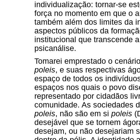
individualização: tornar-se es
força no momento em que o an
também além dos limites da ins
aspectos públicos da formação
institucional que transcende 
psicanálise.
Tomarei emprestado o cenário
poleis
, e suas respectivas ág
espaço de todos os indivíduo
espaços nos quais o povo dis
representado por cidadãos liv
comunidade. As sociedades de
poleis
, não são em si
poleis
(D
desejável que se tornem ágor
desejam, ou não desejariam se
dentro da pólis. A identidade 