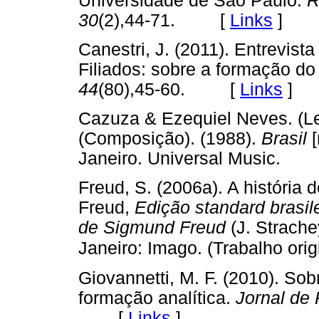
Universidade de São Paulo.
R
30
(2),44-71. [
Links
]
Canestri, J. (2011). Entrevis
Filiados: sobre a formação do
44
(80),45-60. [
Links
]
Cazuza & Ezequiel Neves. (Let
(Composição). (1988).
Brasil
Janeiro. Universal Music.
Freud, S. (2006a). A história 
Freud,
Edição standard brasil
de Sigmund Freud
(J. Strachey
Janeiro: Imago. (Trabalho ori
Giovannetti, M. F. (2010). Sob
formação analítica.
Jornal de 
[
Links
]