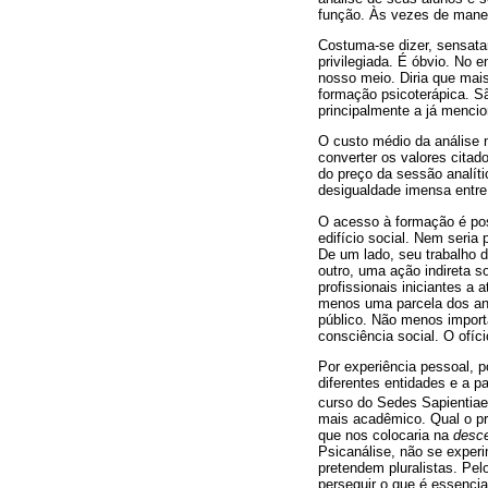
função. Às vezes de maneir
Costuma-se dizer, sensata
privilegiada. É óbvio. No 
nosso meio. Diria que mai
formação psicoterápica. São
principalmente a já mencio
O custo médio da análise 
converter os valores citad
do preço da sessão analíti
desigualdade imensa entre
O acesso à formação é pos
edifício social. Nem seria 
De um lado, seu trabalho d
outro, uma ação indireta s
profissionais iniciantes a
menos uma parcela dos ana
público. Não menos importa
consciência social. O ofício
Por experiência pessoal, p
diferentes entidades e a p
curso do Sedes Sapientiae
mais acadêmico. Qual o pr
que nos colocaria na
desce
Psicanálise, não se experi
pretendem pluralistas. Pel
perseguir o que é essencial