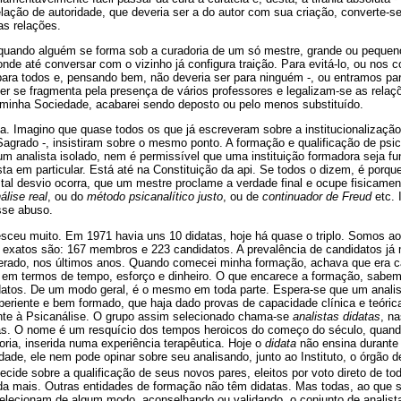
elação de autoridade, que deveria ser a do autor com sua criação, converte-s
as relações.
uando alguém se forma sob a curadoria de um só mestre, grande ou pequeno, r
onde até conversar com o vizinho já configura traição. Para evitá-lo, ou nos
para todos e, pensando bem, não deveria ser para ninguém -, ou entramos par
er se fragmenta pela presença de vários professores e legalizam-se as relaç
r minha Sociedade, acabarei sendo deposto ou pelo menos substituído.
. Imagino que quase todos os que já escreveram sobre a institucionalização
 Sagrado -, insistiram sobre o mesmo ponto. A formação e qualificação de psic
m analista isolado, nem é permissível que uma instituição formadora seja f
ta em particular. Está até na Constituição da api. Se todos o dizem, é porq
tal desvio ocorra, que um mestre proclame a verdade final e ocupe fisicamen
álise real
, ou do
método psicanalítico justo
, ou de
continuador de Freud
etc. 
esse abuso.
sceu muito. Em 1971 havia uns 10 didatas, hoje há quase o triplo. Somos ao
 exatos são: 167 membros e 223 candidatos. A prevalência de candidatos já
erado, nos últimos anos. Quando comecei minha formação, achava que era c
em termos de tempo, esforço e dinheiro. O que encarece a formação, sabem
datos. De um modo geral, é o mesmo em toda parte. Espera-se que um analis
eriente e bem formado, que haja dado provas de capacidade clínica e teóric
nte à Psicanálise. O grupo assim selecionado chama-se
analistas didatas
, n
as. O nome é um resquício dos tempos heroicos do começo do século, quando 
ria, inserida numa experiência terapêutica. Hoje o
didata
não ensina durante 
de, ele nem pode opinar sobre seu analisando, junto ao Instituto, o órgão 
ecide sobre a qualificação de seus novos pares, eleitos por voto direto de 
ada mais. Outras entidades de formação não têm didatas. Mas todas, ao que s
selecionam de algum modo, aconselhando ou validando, o conjunto de analista