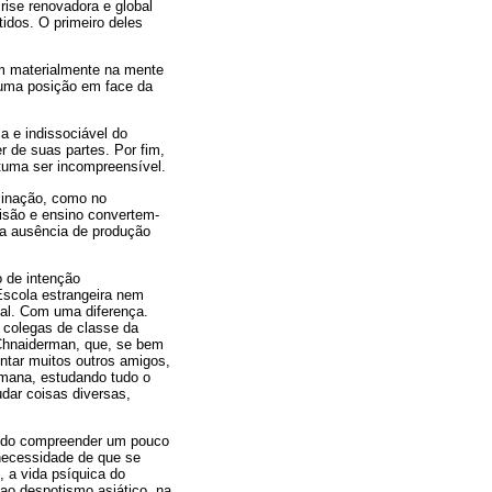
crise renovadora e global
idos. O primeiro deles
m materialmente na mente
 uma posição em face da
a e indissociável do
r de suas partes. Por fim,
tuma ser incompreensível.
ominação, como no
isão e ensino convertem-
da ausência de produção
o de intenção
 Escola estrangeira nem
mal. Com uma diferença.
 colegas de classe da
 Chnaiderman, que, se bem
untar muitos outros amigos,
emana, estudando tudo o
dar coisas diversas,
odido compreender um pouco
necessidade de que se
 a vida psíquica do
- ao despotismo asiático, na