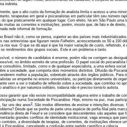
a indireta.
mente, que o alto custo da formação do analista limita o acesso a uma min
entanto, terapeutas em geral e psicanalistas em particular têm seu número r
s do que praticamente em qualquer lugar. Com efeito, há em São Paulo uma la
 muitas as correntes e instituições; porém, insisto que, de fato e de direito,
nada rede informal de formação.
no Brasil não é, como se pensa, superior ao dos países mais industrializado
os nas entrevistas que figuram neste
Folhetim
, acrescentando os 50 a 150 dól
ca nos eua. O que se dá aqui é que há maior variação de custo, refletindo, é 
 os rendimentos dos grupos sociais. Este é um problema e tanto.
sível, o número de candidatos é enorme, porém não se corrigem as desigua
possível, no âmbito estreito de uma profissão. O papel social do psicanalista 
e consultório, limitado, como o de qualquer especialista, a uma esfera social 
obre a sociedade, que comporta dois momentos distintos. Difusão da Psicaná
 atenderem melhor a população, sobretudo através dos órgãos públicos. Para 
listas se empenhe no ensino universitário, ou participe diretamente do org
nte vem a ser o trabalho de reflexão sobre a sociedade, que contribui no a
 analítico é por natureza solitário, todavia não é preciso torná-lo autista.
osso garantir que não existe incompatibilidade alguma entre o trabalho de con
articipação numa Sociedade de Psicanálise. Hoje, ensino na puc, mas partic
3
, faz uns dez anos
. São modos diferentes de ensinar e intenções diversas. 
oblema? Desde que se ponha de parte uma espécie de porfia filial pela marc
ndência direta de Freud
e se considere que descendentes são aqueles que f
mentarão grandes conflitos de identidade institucional, vaga ameaça que pair
o contrário, a diversidade de terapias, de correntes, de instituições oferece 
 à Psicanálise, cancelando a confusão entre partido científico e ciência.