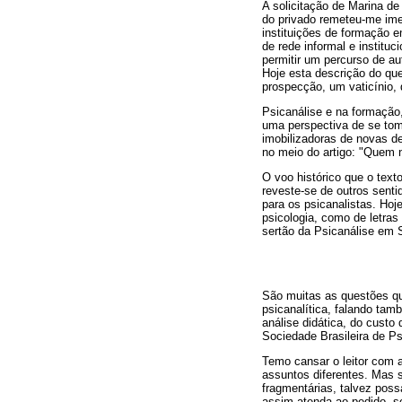
A solicitação de Marina d
do privado remeteu-me ime
instituições de formação 
de rede informal e institu
permitir um percurso de aut
Hoje esta descrição do qu
prospecção, um vaticínio, d
Psicanálise e na formação,
uma perspectiva de se tom
imobilizadoras de novas de
no meio do artigo: "Quem n
O voo histórico que o text
reveste-se de outros sent
para os psicanalistas. Ho
psicologia, como de letras
sertão da Psicanálise em 
São muitas as questões q
psicanalítica, falando tam
análise didática, do custo
Sociedade Brasileira de P
Temo cansar o leitor com a
assuntos diferentes. Mas 
fragmentárias, talvez pos
assim atenda ao pedido, 