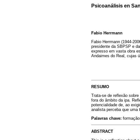
Psicoanálisis en Sa
Fabio Herrmann
Fabio Herrmann (1944-2006
presidente da SBPSP e da 
expresso em vasta obra esc
Andaimes do Real, cujas ú
RESUMO
Trata-se de reflexão sobr
fora do âmbito da ipa. Ref
potencialidade de, ao exig
analista perceba que uma te
Palavras chave:
formação 
ABSTRACT