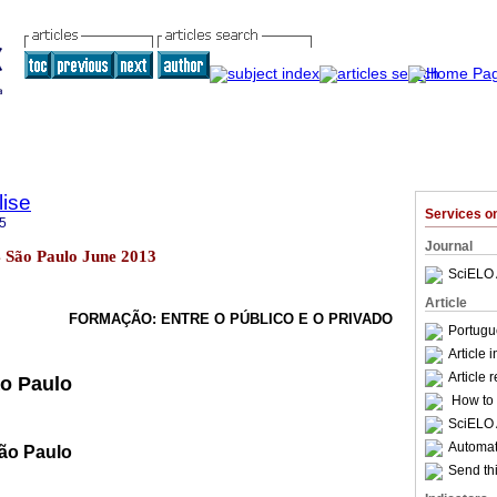
lise
Services 
5
Journal
84 São Paulo June 2013
SciELO 
Article
FORMAÇÃO: ENTRE O PÚBLICO E O PRIVADO
Portugu
Article 
Article 
ão Paulo
How to c
SciELO 
Automati
ão Paulo
Send thi