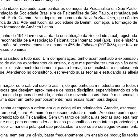
o de idade, não pude acompanhar os começos da Psicanálise em São Paulo.
undação da Sociedade Brasileira de Psicanálise de São Paulo, estimulada pel
Prof. Porto Carreiro. Veio depois um numero da
Revista Brasileira
, que não te
nda da Dra. Adelheid Koch, da Sociedade de Berlim, começou a formação de
ro formador da América Latina.
junho de 1949 lavrou-se a ata de constituição da Sociedade atual, registrada 
conhecida pela Associação Psicanalítica Internacional (api). Isso é história. 
a mão, só precisa consultar o numero 456 do
Folhetim
(20/10/85), que traz u
ossos pioneiros.
er assistido a tudo isso. Em compensação, tenho acompanhado a expansão v
do de alguns experimentos de ensino, o que me permite ter uma opinião gera
uinte: o instrumento fundamental para a formação de analistas é simplesment
lise. Atendendo no consultório, escrevendo suas teorias e estudando as alhe
ormação, se é cabível dizê-lo assim, de que participam modestamente todos 
essoas que desejam aproximar-se de nossa disciplina, supervisionando os pri
, dirigindo grupos de estudo, contando e ouvindo casos. Isso é o essencial,
tuma dizer um tanto pomposamente; mas essas ficam para depois.
ão tenha escapado a ordem em que coloquei as prioridades. Atender, escrever, 
 temporal, claro. Primeiro é necessário estudar e muito. Acontece porém que
aprendizado da Psicanálise. Sem um tanto de prática, as teorias são letra mo
 é que, para compreender as teorias psicanalíticas com inteira propriedade, 
nhecer a maneira pela qual são produzidas; o que só se consegue experiment
iginal nem ser um gênio, basta frequentemente um ensaio de produção teórica