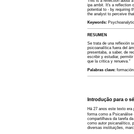
This is a reflection about 
ipa ambit. It's a reflection
potential to - by requiring 
the analyst to perceive tha
Keywords:
Psychoanalytic
RESUMEN
Se trata de una reflexión 
psicoanalítica fuera del ám
presentaba, a saber, de red
escribir y estudiar, permiti
que la critica y renueva."
Palabras clave:
formación 
Introdução para o s
Há 27 anos este texto era
forma como a Psicanálise 
compartilhava da tarefa d
como autor psicanalítico, 
diversas instituições, mar