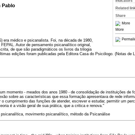
Indicators
n Pablo
Related lin
Share
More
More
Permali
) era médico e psicanalista. Foi, na década de 1980,
FEPAL. Autor de pensamento psicanalítico original,
rita, de que são paradigmáticos os livros da trilogia
ltimas edições foram publicadas pela Editora Casa do Psicólogo. (Notas de 
e um momento - meados dos anos 1980 - de consolidação de instituições de
lexão sobre as características que essa formação apresentava de rede informa
ir o cumprimento das funções de atender, escrever e estudar, permitir um perc
oria é a visão geral de sua prática, que a critica e renova."
psicanalítica, movimento psicanalítico, método da Psicanálise