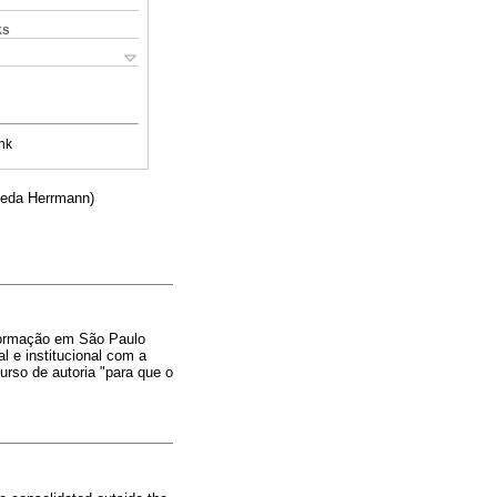
ks
nk
Leda Herrmann)
 formação em São Paulo
l e institucional com a
urso de autoria "para que o