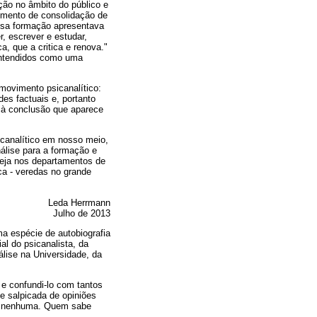
ção no âmbito do público e
omento de consolidação de
essa formação apresentava
r, escrever e estudar,
a, que a critica e renova."
entendidos como uma
movimento psicanalítico:
es factuais e, portanto
a à conclusão que aparece
icanalítico em nosso meio,
álise para a formação e
seja nos departamentos de
ica - veredas no grande
Leda Herrmann
Julho de 2013
 espécie de autobiografia
al do psicanalista, da
álise na Universidade, da
 e confundi-lo com tantos
e salpicada de opiniões
em nenhuma. Quem sabe