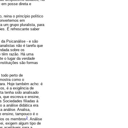
e em posse direta e
eina o princípio político
 convertemos em
a um grupo pluralista, para
ões. É refrescante saber
 da Psicanálise - e são
analistas não é tarefa que
undada sobre os
ue têm razão. Há uma
te o lugar da
verdade
Instituições são formas
 todo perto de
 mostra como o
ara. Hoje também acho: é
os, é a exigência de
ta tenha sido analisado
a, que escreva e ensine,
as Sociedades filiadas à
a análise didática era
a análise. Analisa,
de ensino, tampouco é o
2
todos os membros
. Análise
ei, exigem algum tipo de
s aceitáveis para a