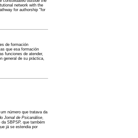
re consolidated outside the
itutional network with the
pathway for authorship "for
nes de formación
icas que esa formación
las funciones de atender,
ón general de su práctica,
 um número que tratava da
 do
Jornal de Psicanálise
,
nte da SBPSP, que também
ue já se estendia por