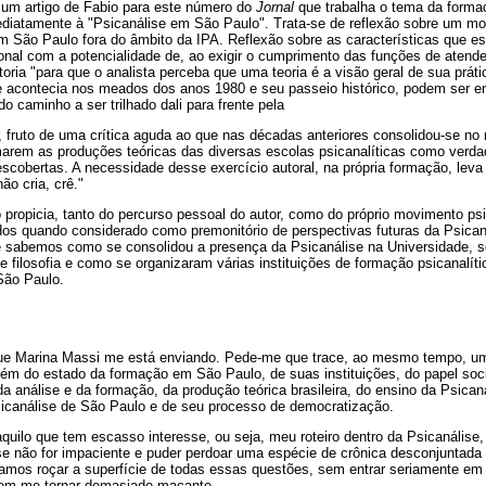
e um artigo de Fabio para este número do
Jornal
que trabalha o tema da forma
diatamente à "Psicanálise em São Paulo". Trata-se de reflexão sobre um m
em São Paulo fora do âmbito da IPA. Reflexão sobre as características que 
cional com a potencialidade de, ao exigir o cumprimento das funções de atende
oria "para que o analista perceba que uma teoria é a visão geral de sua prátic
e acontecia nos meados dos anos 1980 e seu passeio histórico, podem ser 
o caminho a ser trilhado dali para frente pela
 fruto de uma crítica aguda ao que nas décadas anteriores consolidou-se no 
arem as produções teóricas das diversas escolas psicanalíticas como verdad
scobertas. A necessidade desse exercício autoral, na própria formação, lev
ão cria, crê."
o propicia, tanto do percurso pessoal do autor, como do próprio movimento ps
idos quando considerado como premonitório de perspectivas futuras da Psican
je sabemos como se consolidou a presença da Psicanálise na Universidade, 
 e filosofia e como se organizaram várias instituições de formação psicanalít
São Paulo.
ue Marina Massi me está enviando. Pede-me que trace, ao mesmo tempo, uma
bém do estado da formação em São Paulo, de suas instituições, do papel soci
 da análise e da formação, da produção teórica brasileira, do ensino da Psican
sicanálise de São Paulo e de seu processo de democratização.
quilo que tem escasso interesse, ou seja, meu roteiro dentro da Psicanálise,
se não for impaciente e puder perdoar uma espécie de crônica desconjuntada 
samos roçar a superfície de todas essas questões, sem entrar seriamente 
sem me tornar demasiado maçante.