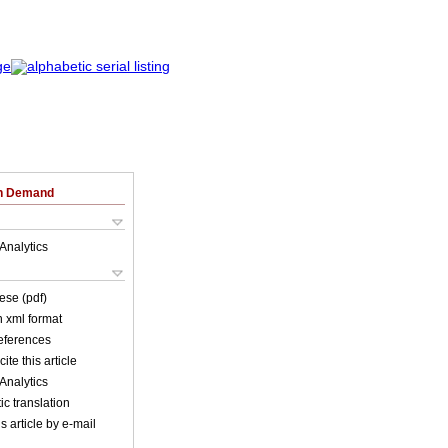
on Demand
Analytics
ese (pdf)
in xml format
references
ite this article
Analytics
c translation
s article by e-mail