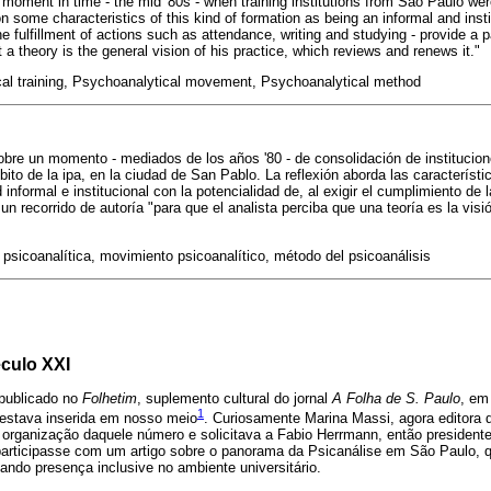
a moment in time - the mid '80s - when training institutions from São Paulo we
 on some characteristics of this kind of formation as being an informal and inst
the fulfillment of actions such as attendance, writing and studying - provide a 
t a theory is the general vision of his practice, which reviews and renews it."
al training, Psychoanalytical movement, Psychoanalytical method
sobre un momento - mediados de los años '80 - de consolidación de institucio
bito de la ipa, en la ciudad de San Pablo. La reflexión aborda las característ
 informal e institucional con la potencialidad de, al exigir el cumplimiento de 
r un recorrido de autoría "para que el analista perciba que una teoría es la visi
psicoanalítica, movimiento psicoanalítico, método del psicoanálisis
éculo XXI
 publicado no
Folhetim
, suplemento cultural do jornal
A Folha de S. Paulo
, em
1
estava inserida em nosso meio
. Curiosamente Marina Massi, agora editora
a organização daquele número e solicitava a Fabio Herrmann, então preside
participasse com um artigo sobre o panorama da Psicanálise em São Paulo, q
cando presença inclusive no ambiente universitário.