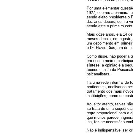
Por uma elementar questã
1927, ocorreu a primeira f
sendo eleito presidente o 
dez anos depois, com a vi
sendo este o primeiro cent
Mais doze anos, e a 14 de 
meses depois, em agosto, re
um depoimento em primeir
o Dr. Flávio Dias, um de n
Como disse, não poderia t
em nosso meio e participa
síntese, a opinião é a seg
teórico-clínica da Psicaná
psicanalistas.
Há uma rede informal de f
praticantes, analisando p
tratamento dos mais novos
instituições, como se cos
Ao leitor atento, talvez n
se trata de uma sequência
regra proporcional para o 
que muitos parecem ignorar
las, faz-se necessário co
Não é indispensável ser or