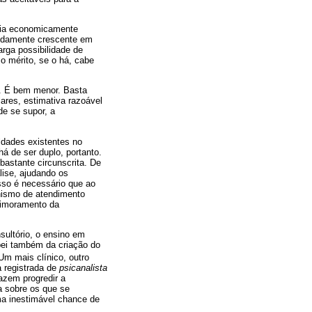
oria economicamente
apidamente crescente em
rga possibilidade de
 o mérito, se o há, cabe
s. É bem menor. Basta
ares, estimativa razoável
de se supor, a
ldades existentes no
há de ser duplo, portanto.
bastante circunscrita. De
lise, ajudando os
isso é necessário que ao
anismo de atendimento
primoramento da
sultório, o ensino em
ipei também da criação do
Um mais clínico, outro
a registrada de
psicanalista
azem progredir a
a sobre os que se
uma inestimável chance de