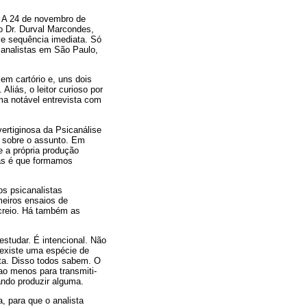
 A 24 de novembro de
o Dr. Durval Marcondes,
ve sequência imediata. Só
 analistas em São Paulo,
em cartório e, uns dois
Aliás, o leitor curioso por
ma notável entrevista com
ertiginosa da Psicanálise
l sobre o assunto. Em
e a própria produção
ias é que formamos
os psicanalistas
meiros ensaios de
 creio. Há também as
estudar. É intencional. Não
 existe uma espécie de
rta. Disso todos sabem. O
ao menos para transmiti-
ando produzir alguma.
, para que o analista