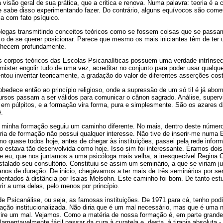
visão geral de sua prática, que a critica e renova. Numa palavra: teoria é a 
se sabe disso experimentando fazer. Do contrário, alguns equívocos são comet
ia com fato psíquico.
egas transmitindo conceitos teóricos como se fossem coisas que se passa
o de se querer posicionar. Parece que mesmo os mais iniciantes têm de ter
onhecem profundamente.
s corpos teóricos das Escolas Psicanalíticas possuem uma verdade intrínsec
ister engolir tudo de uma vez, acreditar no conjunto para poder usar qualque
tou inventar teoricamente, a gradação do valor de diferentes asserções cos
bedece então ao princípio religioso, onde a supressão de um só til é já ab
ursos passam a ser válidos para comunicar o cânon sagrado. Análise, superv
, em púlpitos, e a formação vira forma, pura e simplesmente. São os azares 
ê.
s, minha formação seguiu um caminho diferente. No mais, dentro deste númer
ória de formação não possui qualquer interesse. Não tive de inserir-me numa
o quase todos hoje, antes de chegar às instituições, passei pela rede infor
o estava tão desenvolvida como hoje. Isso sim foi interessante. Éramos dois
n e eu, que nos juntamos a uma psicóloga mais velha, a inesquecível Regina
talado seu consultório. Constituiu-se assim um seminário, a que se viriam j
anos de duração. De inicio, chegávamos a ter mais de três seminários por s
entados à distância por Isaias Melsohn. Este caminho foi bom. De tanto estu
rir a uma delas, pelo menos por princípio.
de Psicanálise, ou seja, as famosas instituições. De 1971 para cá, tenho p
ação institucionalizada. Não diria que é um mal necessário, mas que é uma 
vire um mal. Vejamos. Como a matéria de nossa formação é, em parte grande,
lamentavelmente fácil passar da cura à curatela e, desta, à tirania absoluta 