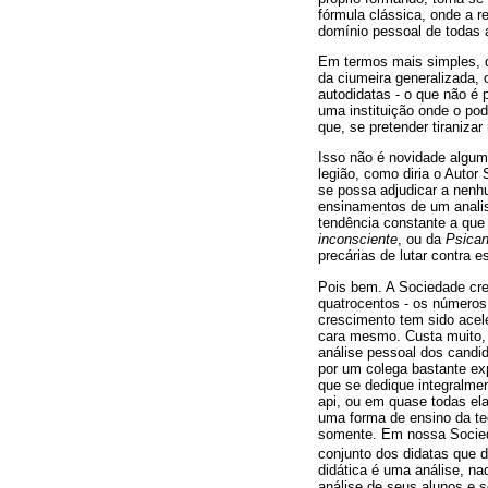
fórmula clássica, onde a r
domínio pessoal de todas 
Em termos mais simples, q
da ciumeira generalizada, 
autodidatas - o que não é 
uma instituição onde o pod
que, se pretender tiraniza
Isso não é novidade alguma
legião, como diria o Autor
se possa adjudicar a nenhu
ensinamentos de um analis
tendência constante a que 
inconsciente
, ou da
Psican
precárias de lutar contra 
Pois bem. A Sociedade cre
quatrocentos - os números
crescimento tem sido acel
cara mesmo. Custa muito, 
análise pessoal dos candi
por um colega bastante exp
que se dedique integralme
api, ou em quase todas el
uma forma de ensino da teo
somente. Em nossa Socieda
conjunto dos didatas que d
didática é uma análise, n
análise de seus alunos e 