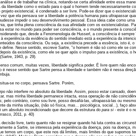
análise e de trabalhar na clínica, notando-se certa afinidade entre essa manei
ia da liberdade como o estado para o qual o homem tende necessariamente com
projeto existencial, é condenado a ser livre. Pode-se dizer que o existenciali
vez que ela pensava ser a liberdade a potência humana para ultrapassar qual
pudesse impedir o seu desenvolvimento pessoal. Essa ideia cabe como uma l
nia, que tinha plena consciência da sua afinidade com os existencialistas. Pa
isa estar no mundo para poder ser consciência, e o mundo presente à consciê
nsiderando que, desde a Fenomenologia de Husserl, a consciência é sempre 
 à experiência da evidência do sentido imediato está a experiência da intenci
nteúdos da consciência. Ou seja, a existência precede a essência, isto é,
e define. Nesse sentido, escreve Sartre, "o homem é não só como ele se co
depois da existência, como ele se quer após o impulso para a existência, o
Sartre, 1943, p. 29).
enso comum, muitas vezes, liberdade significa poder. É livre quem não enco
ão é nesse sentido que Sartre pensa a liberdade e também não é nessa direç
mbuja.
 situa-se no corpo, pensava Sartre. Porém,
o não interfere no absoluto da liberdade. Assim, posso estar cansado, doente
ar, mas minha liberdade permanece intacta, essa operação de não coincidên
s; pelo contrário, como sou livre, posso desafiá-las, ultrapassá-las ou mesm
nte da minha situação, (não só física, mas... psicológica, social...), faço abs
 um absoluto incondicionado que decorre da estrutura do
para si
- este é o n
rrasco, 2011, p. 40)
 decisão livre, tanto quanto não se resignar quando há luta contra as circun
amente a Sartre, se interessa pela experiência da doença, pois na doença, 
ue temos um corpo, que este nos dá limites, mais limites do que supomos te