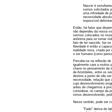
Nascer é simultane
somos solicitados p
uma infinidade de p
necessidade absolu
impossível delimita
Então, há fatos que dispe
não dependeu da nossa von
sermos colocados no mundo
anônima para se tornar vid
fato de ter nascido, faz-s
liberdade é então a capac
realidade nova, criada po
o ser humano (como pensav
Percebe-se na reflexão de 
igualmente cara a muitos p
chave no pensamento da ma
de Aristóteles, entre os s
destino a ponto de não ser 
necessidade, relação que a
cujo desenvolvimento exigi
antes de chegarmos à psica
considerar, no campo da ps
vimos desenvolvendo, pod
Nesse sentido, pode ser con
"Fado" deriva do la