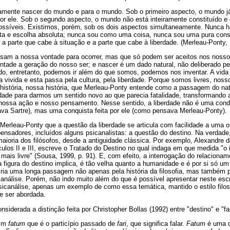
amente nascer do mundo e para o mundo. Sob o primeiro aspecto, o mundo já
or ele. Sob o segundo aspecto, o mundo não está inteiramente constituído e
ossíveis. Existimos, porém, sob os dois aspectos simultaneamente. Nunca h
ta e escolha absoluta; nunca sou como uma coisa, nunca sou uma pura consc
r a parte que cabe à situação e a parte que cabe à liberdade. (Merleau-Ponty, 
nsam a nossa vontade para ocorrer, mas que só podem ser aceitos nos noss
tade a geração do nosso ser; e nascer é um dado natural, não deliberado pe
, entretanto, podemos ir além do que somos, podemos nos inventar. A vida 
a vivida e esta passa pela cultura, pela liberdade. Porque somos livres, noss
e história, nossa história, que Merleau-Ponty entende como a passagem do na
idade para darmos um sentido novo ao que parecia fatalidade, transformando 
r nossa ação e nosso pensamento. Nesse sentido, a liberdade não é uma cond
a Sartre), mas uma conquista feita por ele (como pensava Merleau-Ponty).
Merleau-Ponty que a questão da liberdade se articula com facilidade a uma o
ensadores, incluídos alguns psicanalistas: a questão do destino. Na verdade
ioria dos filósofos, desde a antiguidade clássica. Por exemplo, Alexandre d
éculos II e III, escreve o Tratado do Destino no qual indaga em que medida "o
mais livre" (Sousa, 1999, p. 91). E, com efeito, a interrogação do relacionam
 figura do destino implica, é tão velha quanto a humanidade e é por si só um 
ria uma longa passagem não apenas pela história da filosofia, mas também pe
nálise. Porém, não indo muito além do que é possível apresentar neste escri
icanálise, apenas um exemplo de como essa temática, mantido o estilo filos
e ser abordada.
siderada a distinção feita por Christopher Bollas (1992) entre "destino" e "fa
tim
fatum
que é o particípio passado de
fari
, que significa falar.
Fatum
é uma d