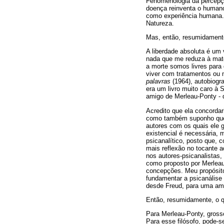
Fenomenologia da percepçã
doença reinventa o human
como experiência humana. 
Natureza.
Mas, então, resumidamente
A liberdade absoluta é um 
nada que me reduza à matér
a morte somos livres para 
viver com tratamentos ou 
palavras
(1964), autobiogra
era um livro muito caro à 
amigo de Merleau-Ponty - 
Acredito que ela concordar
como também suponho que 
autores com os quais ele 
existencial é necessária, 
psicanalítico, posto que,
mais reflexão no tocante 
nos autores-psicanalistas,
como proposto por Merleau
concepções. Meu propósito
fundamentar a psicanálise s
desde Freud, para uma ampl
Então, resumidamente, o q
Para Merleau-Ponty, gross
Para esse filósofo, pode-s