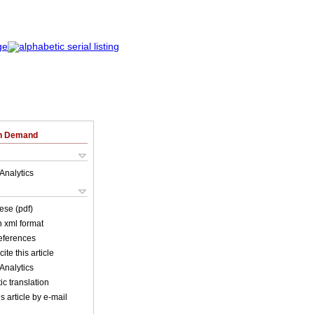
on Demand
Analytics
ese (pdf)
in xml format
references
ite this article
Analytics
c translation
s article by e-mail