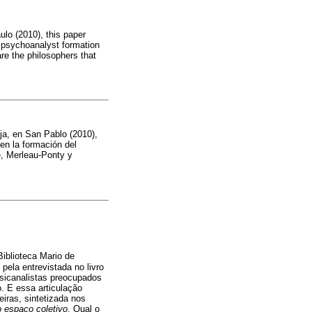
lo (2010), this paper
 / psychoanalyst formation
are the philosophers that
uja, en San Pablo (2010),
 en la formación del
re, Merleau-Ponty y
iblioteca Mario de
ela entrevistada no livro
sicanalistas preocupados
o. E essa articulação
iras, sintetizada nos
o espaço coletivo
. Qual o