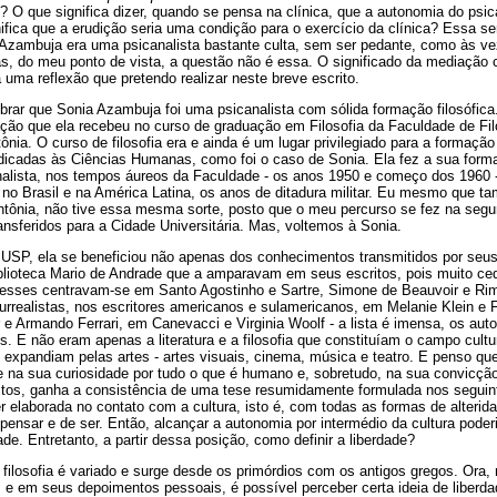
 O que significa dizer, quando se pensa na clínica, que a autonomia do psic
ifica que a erudição seria uma condição para o exercício da clínica? Essa se
 Azambuja era uma psicanalista bastante culta, sem ser pedante, como às v
 do meu ponto de vista, a questão não é essa. O significado da mediação c
a uma reflexão que pretendo realizar neste breve escrito.
mbrar que Sonia Azambuja foi uma psicanalista com sólida formação filosófica
ção que ela recebeu no curso de graduação em Filosofia da Faculdade de Filo
nia. O curso de filosofia era e ainda é um lugar privilegiado para a formaçã
dicadas às Ciências Humanas, como foi o caso de Sonia. Ela fez a sua forma
nalista, nos tempos áureos da Faculdade - os anos 1950 e começo dos 1960
o Brasil e na América Latina, os anos de ditadura militar. Eu mesmo que t
tônia, não tive essa mesma sorte, posto que o meu percurso se fez na se
nsferidos para a Cidade Universitária. Mas, voltemos à Sonia.
 USP, ela se beneficiou não apenas dos conhecimentos transmitidos por seu
blioteca Mario de Andrade que a amparavam em seus escritos, pois muito ce
eresses centravam-se em Santo Agostinho e Sartre, Simone de Beauvoir e Ri
realistas, nos escritores americanos e sulamericanos, em Melanie Klein e 
 e Armando Ferrari, em Canevacci e Virginia Woolf - a lista é imensa, os auto
. E não eram apenas a literatura e a filosofia que constituíam o campo cultu
 expandiam pelas artes - artes visuais, cinema, música e teatro. E penso qu
e na sua curiosidade por tudo o que é humano e, sobretudo, na sua convicção
ritos, ganha a consistência de uma tese resumidamente formulada nos seguin
 elaborada no contato com a cultura, isto é, com todas as formas de alterid
 pensar e de ser. Então, alcançar a autonomia por intermédio da cultura pode
ade. Entretanto, a partir dessa posição, como definir a liberdade?
 filosofia é variado e surge desde os primórdios com os antigos gregos. Ora
 e em seus depoimentos pessoais, é possível perceber certa ideia de liberd