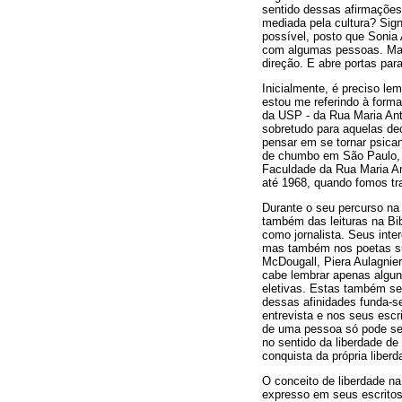
sentido dessas afirmações?
mediada pela cultura? Sign
possível, posto que Sonia
com algumas pessoas. Mas,
direção. E abre portas par
Inicialmente, é preciso le
estou me referindo à forma
da USP - da Rua Maria Antô
sobretudo para aquelas de
pensar em se tornar psica
de chumbo em São Paulo, n
Faculdade da Rua Maria An
até 1968, quando fomos tra
Durante o seu percurso na
também das leituras na Bi
como jornalista. Seus int
mas também nos poetas sur
McDougall, Piera Aulagnier
cabe lembrar apenas alguns
eletivas. Estas também se
dessas afinidades funda-s
entrevista e nos seus esc
de uma pessoa só pode ser
no sentido da liberdade de
conquista da própria liberd
O conceito de liberdade na
expresso em seus escritos