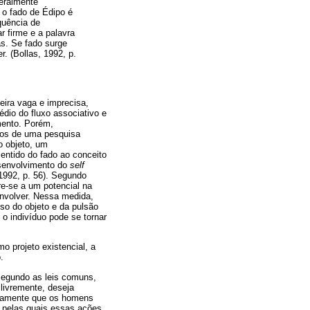
geralmente
o fado de Édipo é
quência de
nar firme e a palavra
as. Se fado surge
 (Bollas, 1992, p.
ira vaga e imprecisa,
édio do fluxo associativo e
imento. Porém,
enos de uma pesquisa
o objeto, um
sentido do fado ao conceito
esenvolvimento do
self
1992, p. 56). Segundo
re-se a um potencial na
senvolver. Nessa medida,
so do objeto e da pulsão
o indivíduo pode se tornar
o projeto existencial, a
.
 segundo as leis comuns,
livremente, deseja
laramente que os homens
 pelas quais essas ações