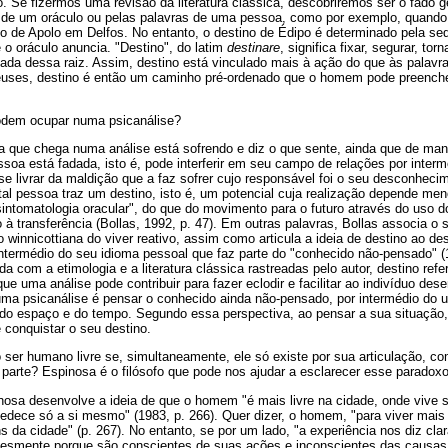
. Se fizermos uma revisão da literatura clássica, descobriremos ser o fado 
 de um oráculo ou pelas palavras de uma pessoa, como por exemplo, quando 
lo de Apolo em Delfos. No entanto, o destino de Édipo é determinado pela se
o oráculo anuncia. "Destino", do latim
destinare
, significa fixar, segurar, tor
vada dessa raiz. Assim, destino está vinculado mais à ação do que às palavr
euses, destino é então um caminho pré-ordenado que o homem pode preencher.
odem ocupar numa psicanálise?
 que chega numa análise está sofrendo e diz o que sente, ainda que de mane
soa está fadada, isto é, pode interferir em seu campo de relações por interm
 se livrar da maldição que a faz sofrer cujo responsável foi o seu desconhec
tal pessoa traz um destino, isto é, um potencial cuja realização depende m
sintomatologia oracular", do que do movimento para o futuro através do uso d
 à transferência (Bollas, 1992, p. 47). Em outras palavras, Bollas associa o 
winnicottiana do viver reativo, assim como articula a ideia de destino ao d
intermédio do seu idioma pessoal que faz parte do "conhecido não-pensado" (
a com a etimologia e a literatura clássica rastreadas pelo autor, destino refe
ue uma análise pode contribuir para fazer eclodir e facilitar ao indivíduo de
ma psicanálise é pensar o conhecido ainda não-pensado, por intermédio do u
do espaço e do tempo. Segundo essa perspectiva, ao pensar a sua situação, 
e conquistar o seu destino.
ser humano livre se, simultaneamente, ele só existe por sua articulação, com
parte? Espinosa é o filósofo que pode nos ajudar a esclarecer esse paradoxo
inosa desenvolve a ideia de que o homem "é mais livre na cidade, onde vive
edece só a si mesmo" (1983, p. 266). Quer dizer, o homem, "para viver mais 
s da cidade" (p. 267). No entanto, se por um lado, "a experiência nos diz c
lesmente porque são conscientes de suas ações e inconscientes das causas