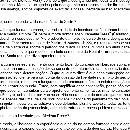
o (1945), Merleau-Ponty considera que a doença não nos reduz a um pedaço
o em nós. Mesmo subjugados pela doença, não renunciamos a dar-lhe um sen
Na doença, somos capazes de exercitar a nossa liberdade ao não aceitarmos
, como entender a liberdade à luz de Sartre?
valor que funda o humano, e a radicalidade da liberdade está justamente ne
ia senão a morte. "À parte a morte somos absolutamente livres" (Carrasco, 2
decidir o nosso destino. Até o advento da morte no curso de uma doença, so
morrer. O primeiro romance de Sartre,
A Náusea
(1938), é exemplar nesse s
fia de Sartre que aborda o período dos 4 aos 11 anos, dividida em duas partes
Sonia. É um livro que recebeu um belo comentário de Pontalis, um psicanalista-
que Sonia também dizia apreciar muito.
ia com esse esclarecimento que tento fazer do conceito de liberdade subjacen
aceitaria uma ampliação desse conceito por intermédio da colaboração dos
ganharia mais determinações. O que eu quero dizer é que essa concepção d
mas não suficiente para dar conta da questão da liberdade no âmbito do seu 
 como projeto, o homem é lançado no indeterminado e é essa indeterminação 
ao seu estar no mundo. Então, para amplificar essa concepção, penso não e
 que poderiam contribuir para o aprofundamento da temática, mas no conceito f
-Ponty e, antes dele, por Espinosa. Não seria o caso de nos alongarmos mu
 é apenas dar uma ideia da profundidade filosófica do pensamento de Sonia,
ingular na qual ela acreditava e que defendia, plural e aberta a todas as tend
a formação do psicanalista, articulada entre os espaços público e privado.
ue seria a liberdade para Merleau-Ponty?
o modo, a liberdade é a experiência que se dá no campo formado entre a cons
e comparar a experiência de nascer e a experiência da doença. Diz Merleau-