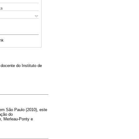
ks
nk
docente do Instituto de
 em São Paulo (2010), este
ação do
e, Merleau-Ponty e