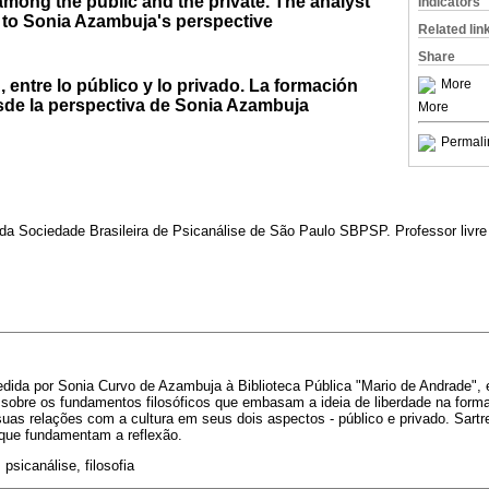
mong the public and the private. The analyst
Indicators
 to Sonia Azambuja's perspective
Related lin
Share
d, entre lo público y lo privado. La formación
More
esde la perspectiva de Sonia Azambuja
More
Permali
da Sociedade Brasileira de Psicanálise de São Paulo SBPSP. Professor livre 
cedida por Sonia Curvo de Azambuja à Biblioteca Pública "Mario de Andrade",
o sobre os fundamentos filosóficos que embasam a ideia de liberdade na form
suas relações com a cultura em seus dois aspectos - público e privado. Sartr
 que fundamentam a reflexão.
 psicanálise, filosofia