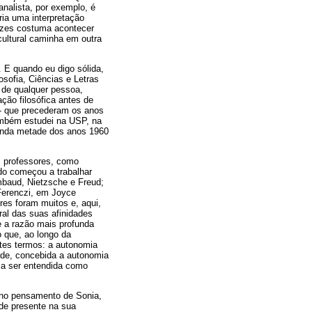
analista, por exemplo, é
ria uma interpretação
ezes costuma acontecer
ultural caminha em outra
. E quando eu digo sólida,
sofia, Ciências e Letras
o de qualquer pessoa,
ção filosófica antes de
 - que precederam os anos
ambém estudei na USP, na
gunda metade dos anos 1960
s professores, como
do começou a trabalhar
mbaud, Nietzsche e Freud;
Ferenczi, em Joyce
res foram muitos e, aqui,
ral das suas afinidades
e a razão mais profunda
 que, ao longo da
tes termos: a autonomia
ade, concebida a autonomia
ria ser entendida como
, no pensamento de Sonia,
ade presente na sua