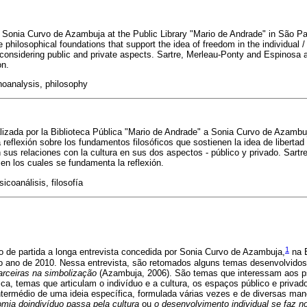
h Sonia Curvo de Azambuja at the Public Library "Mario de Andrade" in São Pau
e philosophical foundations that support the idea of freedom in the individual
re considering public and private aspects. Sartre, Merleau-Ponty and Espinosa 
on.
oanalysis, philosophy
realizada por la Biblioteca Pública "Mario de Andrade" a Sonia Curvo de Azamb
a reflexión sobre los fundamentos filosóficos que sostienen la idea de libertad
n sus relaciones con la cultura en sus dos aspectos - público y privado. Sart
 en los cuales se fundamenta la reflexión.
sicoanálisis, filosofía
1
o de partida a longa entrevista concedida por Sonia Curvo de Azambuja,
na B
 ano de 2010. Nessa entrevista, são retomados alguns temas desenvolvidos p
rceiras na simbolização
(Azambuja, 2006). São temas que interessam aos p
ca, temas que articulam o indivíduo e a cultura, os espaços público e privad
termédio de uma ideia específica, formulada várias vezes e de diversas mane
mia doindivíduo passa pela cultura
ou
o desenvolvimento individual se faz n