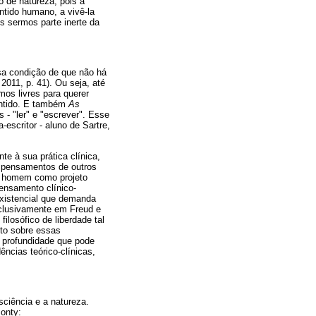
 de natureza, pois a
tido humano, a vivê-la
 sermos parte inerte da
ssa condição de que não há
011, p. 41). Ou seja, até
mos livres para querer
entido. E também
As
 - "ler" e "escrever". Esse
escritor - aluno de Sartre,
te à sua prática clínica,
 pensamentos de outros
o homem como projeto
pensamento clínico-
existencial que demanda
xclusivamente em Freud e
ilosófico de liberdade tal
ito sobre essas
 profundidade que pode
ências teórico-clínicas,
ciência e a natureza.
Ponty: