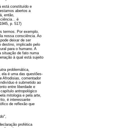
 está constituído e
 estamos abertos a
á, então,
iência... é
1945, p. 517)
os termos. Por exemplo,
la nossa consciência. Ao
pode deixar de ser
o destino, implicado pelo
tural para o humano. A
a situação de fato numa
enação à qual está sujeito
utra problemática,
, ela é uma das questões-
e Afrodisias, comentador
 indivíduo é submetido ao
ento entre liberdade e
capítulo antropológico
la mitologia e pela arte,
to, é interessante
ófico de reflexão que
do",
eclaração profética