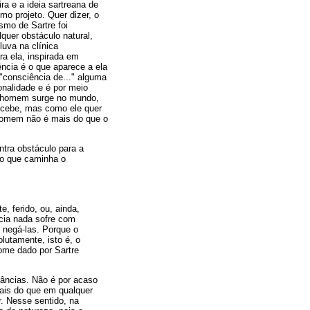
ra e a ideia sartreana de
o projeto. Quer dizer, o
smo de Sartre foi
quer obstáculo natural,
uva na clínica
ra ela, inspirada em
ncia é o que aparece a ela
"consciência de..." alguma
onalidade e é por meio
 o homem surge no mundo,
ncebe, mas como ele quer
 homem não é mais do que o
ntra obstáculo para a
ão que caminha o
, ferido, ou, ainda,
cia nada sofre com
o negá-las. Porque o
olutamente, isto é, o
ome dado por Sartre
stâncias. Não é por acaso
mais do que em qualquer
r. Nesse sentido, na