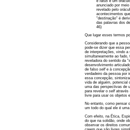
e
fatus
é um oráculo
anunciado por meio
revelado pelo orácu
acontecimentos que 
"destinação" é deri
das palavras dos d
46)
Que lugar esses termos p
Considerando que a pessoa
pode-se dizer que essa pes
de interpretações, vindo a
simultaneamente ao fado, 
reveladora do sentido da "
desenvolvimento articulado
de falso
self
e à concepção 
verdadeiro da pessoa por 
essa concepção, sintonizad
vida de alguém, potencial q
uma das perspectivas de u
para revelar o
self
através 
livre para usar os objetos 
No entanto, como pensar o 
um todo do qual ele é uma 
Com efeito, na Ética, Esp
do que na solidão, onde ob
observar os direitos comun
creem que são livres simp