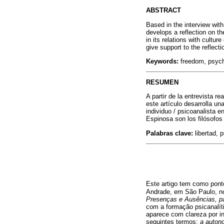
ABSTRACT
Based in the interview wit
develops a reflection on th
in its relations with cultu
give support to the reflecti
Keywords:
freedom, psych
RESUMEN
A partir de la entrevista 
este artículo desarrolla un
individuo / psicoanalista e
Espinosa son los filósofos
Palabras clave:
libertad, p
Este artigo tem como pont
Andrade, em São Paulo, no
Presenças e Ausências, pa
com a formação psicanalíti
aparece com clareza por in
seguintes termos:
a autono