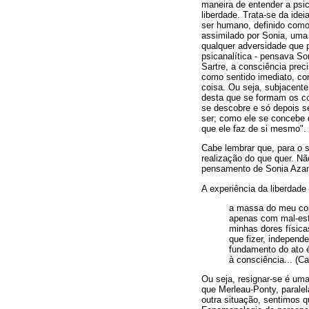
maneira de entender a psic
liberdade. Trata-se da ide
ser humano, definido como 
assimilado por Sonia, uma 
qualquer adversidade que 
psicanalítica - pensava So
Sartre, a consciência prec
como sentido imediato, co
coisa. Ou seja, subjacente
desta que se formam os co
se descobre e só depois s
ser; como ele se concebe 
que ele faz de si mesmo". (
Cabe lembrar que, para o s
realização do que quer. N
pensamento de Sonia Aza
A experiência da liberdade
a massa do meu corp
apenas com mal-est
minhas dores física
que fizer, independe
fundamento do ato é
à consciência... (Ca
Ou seja, resignar-se é uma
que Merleau-Ponty, paralel
outra situação, sentimos q