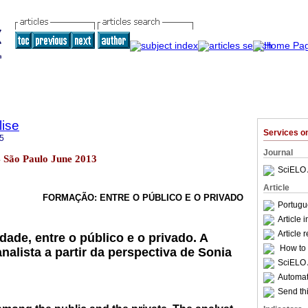
lise
Services 
5
Journal
84 São Paulo June 2013
SciELO 
Article
FORMAÇÃO: ENTRE O PÚBLICO E O PRIVADO
Portugu
Article 
Article 
dade, entre o público e o privado. A
How to c
alista a partir da perspectiva de Sonia
SciELO 
Automati
Send thi