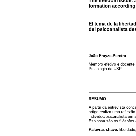
The freedom issue: a
formation according
El tema de la liberta
del psicoanalista d
João Frayze-Pereira
Membro efetivo e docente 
Psicologia da USP
RESUMO
A partir da entrevista con
artigo realiza uma reflexã
indivíduo/psicanalista em 
Espinosa são os filósofos
Palavras-chave:
liberdade,