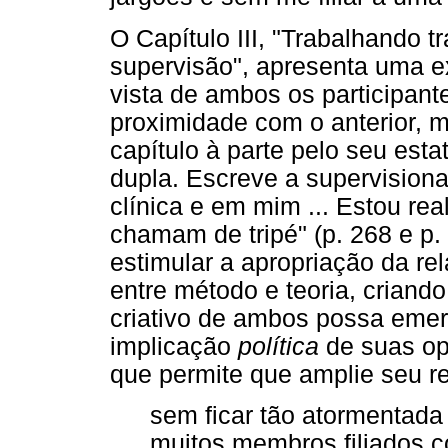
O Capítulo III, "Trabalhando t
supervisão", apresenta uma e
vista de ambos os participant
proximidade com o anterior, 
capítulo à parte pelo seu est
dupla. Escreve a supervisiona
clínica e em mim ... Estou re
chamam de tripé" (p. 268 e p.
estimular a apropriação da rel
entre método e teoria, criand
criativo de ambos possa emergi
implicação
política
de suas op
que permite que amplie seu re
sem ficar tão atormentada
muitos membros filiados c