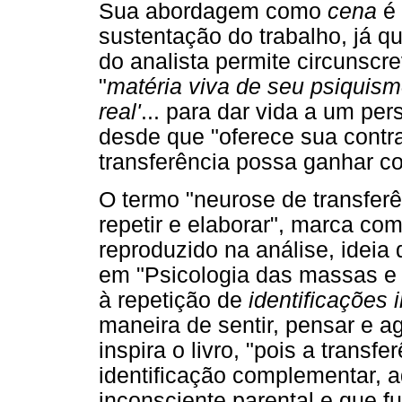
Sua abordagem como
cena
é 
sustentação do trabalho, já q
do analista permite circunscre
"
matéria viva de seu psiquis
real'
... para dar vida a um pe
desde que "oferece sua contra
transferência possa ganhar co
O termo "neurose de transferê
repetir e elaborar", marca c
reproduzido na análise, ideia
em "Psicologia das massas e 
à repetição de
identificações 
maneira de sentir, pensar e a
inspira o livro, "pois a transf
identificação complementar, 
inconsciente parental e que 