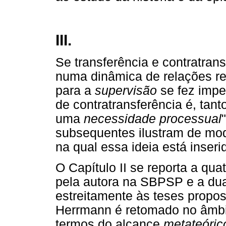
III.
Se transferência e contratran
numa dinâmica de relações re
para a
supervisão
se fez impe
de contratransferência é, tant
uma
necessidade processual
subsequentes ilustram de mo
na qual essa ideia está inseri
O Capítulo II se reporta a qu
pela autora na SBPSP e a dua
estreitamente às teses propo
Herrmann é retomado no âmbit
termos do alcance
metateóri