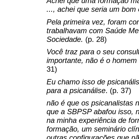
Achei que uma formação mai
..., achei que seria um bom
Pela primeira vez, foram co
trabalhavam com Saúde Menta
Sociedade.
(p. 28)
Você traz para o seu consul
importante, não é o homem 
31)
Eu chamo isso de psicanális
para a psicanálise
. (p. 37)
não é que os psicanalistas
que a SBPSP abafou isso, nã
na minha experiência de fo
formação, um seminário clín
outras configurações que nã