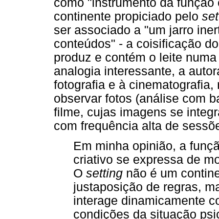
como "instrumento da função 
continente propiciado pelo
set
ser associado a "um jarro ine
conteúdos" - a coisificação d
produz e contém o leite numa 
analogia interessante, a auto
fotografia e à cinematografia, 
observar fotos (análise com 
filme, cujas imagens se inte
com frequência alta de sessõ
Em minha opinião, a funçã
criativo se expressa de mo
O
setting
não é um contine
justaposição de regras, m
interage dinamicamente c
condições da situação psi