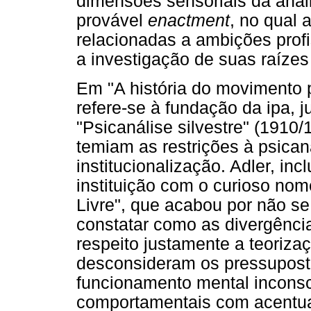
dimensões sensoriais da anál
provável
enactment
, no qual
relacionadas a ambições prof
a investigação de suas raízes
Em "A história do movimento p
refere-se à fundação da ipa, j
"Psicanálise silvestre" (1910/
temiam as restrições à psica
institucionalização. Adler, in
instituição com o curioso no
Livre", que acabou por não se
constatar como as divergênci
respeito justamente a teoriza
desconsideram os pressuposto
funcionamento mental inconsc
comportamentais com acentua