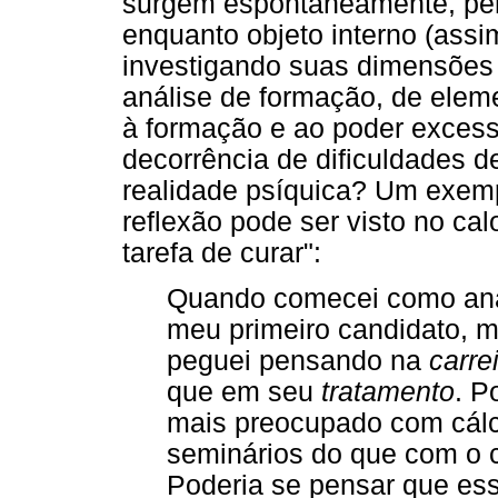
surgem espontaneamente, per
enquanto objeto interno (ass
investigando suas dimensões 
análise de formação, de elem
à formação e ao poder excessi
decorrência de dificuldades de
realidade psíquica? Um exemp
reflexão pode ser visto no calo
tarefa de curar":
Quando comecei como anal
meu primeiro candidato, 
peguei pensando na
carre
que em seu
tratamento
. P
mais preocupado com cálc
seminários do que com o 
Poderia se pensar que ess