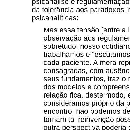
psicanálise e regulamentação"
da tolerância aos paradoxos in
psicanalíticas:
Mas essa tensão [entre a l
observação aos regulament
sobretudo, nosso cotidiano
trabalhamos e "escutamo
cada paciente. A mera rep
consagradas, com ausênci
seus fundamentos, traz o 
dos modelos e compreensõ
relação fica, deste modo,
consideramos próprio da p
encontro, não podemos de
tornam tal reinvenção pos
outra perspectiva poderia 