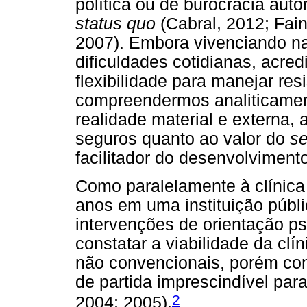
política ou de burocracia auto
status quo
(Cabral, 2012; Fai
2007). Embora vivenciando na
dificuldades cotidianas, acred
flexibilidade para manejar res
compreendermos analiticament
realidade material e externa, 
seguros quanto ao valor do
se
facilitador do desenvolvimento
Como paralelamente à clínica 
anos em uma instituição públi
intervenções de orientação psi
constatar a viabilidade da clí
não convencionais, porém co
de partida imprescindível par
2
2004; 2005).