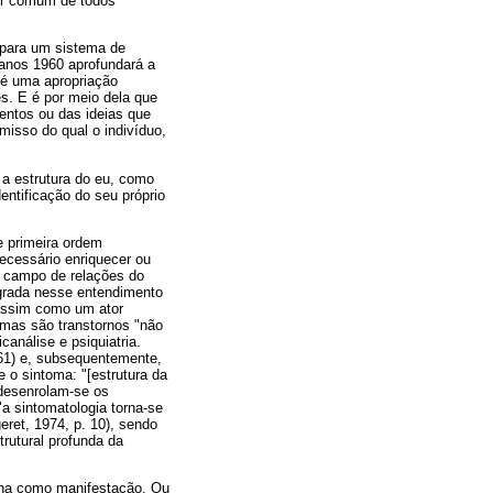
dor comum de todos
 para um sistema de
s anos 1960 aprofundará a
é uma apropriação
s. E é por meio dela que
entos ou das ideias que
misso do qual o indivíduo,
 a estrutura do eu, como
entificação do seu próprio
e primeira ordem
necessário enriquecer ou
o campo de relações do
egrada nesse entendimento
 assim como um ator
mas são transtornos "não
canálise e psiquiatria.
961) e, subsequentemente,
 o sintoma: "[estrutura da
 desenrolam-se os
a sintomatologia torna-se
et, 1974, p. 10), sendo
trutural profunda da
ona como manifestação. Ou