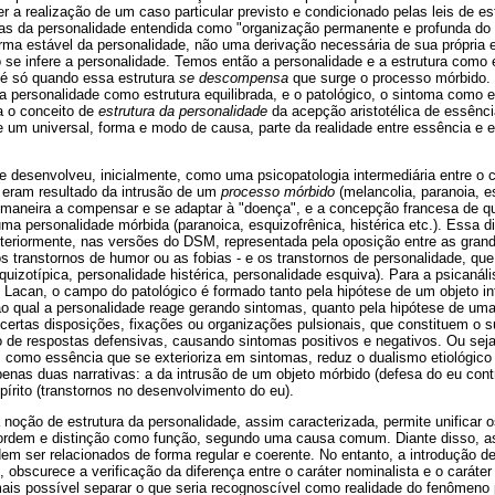
r a realização de um caso particular previsto e condicionado pelas leis de est
s da personalidade entendida como "organização permanente e profunda do 
ma estável da personalidade, não uma derivação necessária de sua própria es
 se infere a personalidade. Temos então a personalidade e a estrutura como 
 é só quando essa estrutura
se descompensa
que surge o processo mórbido. 
a personalidade como estrutura equilibrada, e o patológico, o sintoma como e
a o conceito de
estrutura da personalidade
da acepção aristotélica de essênci
e um universal, forma e modo de causa, parte da realidade entre essência e e
se desenvolveu, inicialmente, como uma psicopatologia intermediária entre o
 eram resultado da intrusão de um
processo mórbido
(melancolia, paranoia, es
e maneira a compensar e se adaptar à "doença", e a concepção francesa de q
ma personalidade mórbida (paranoica, esquizofrênica, histérica etc.). Essa 
eriormente, nas versões do DSM, representada pela oposição entre as gran
s transtornos de humor ou as fobias - e os transtornos de personalidade, qu
quizotípica, personalidade histérica, personalidade esquiva). Para a psicanál
Lacan, o campo do patológico é formado tanto pela hipótese de um objeto in
ao qual a personalidade reage gerando sintomas, quanto pela hipótese de uma
 certas disposições, fixações ou organizações pulsionais, que constituem o suj
de respostas defensivas, causando sintomas positivos e negativos. Ou seja, 
, como essência que se exterioriza em sintomas, reduz o dualismo etiológico
penas duas narrativas: a da intrusão de um objeto mórbido (defesa do eu cont
pírito (transtornos no desenvolvimento do eu).
noção de estrutura da personalidade, assim caracterizada, permite unificar o
ordem e distinção como função, segundo uma causa comum. Diante disso, as
em ser relacionados de forma regular e coerente. No entanto, a introdução d
al, obscurece a verificação da diferença entre o caráter nominalista e o caráter
 mais possível separar o que seria recognoscível como realidade do fenômeno 