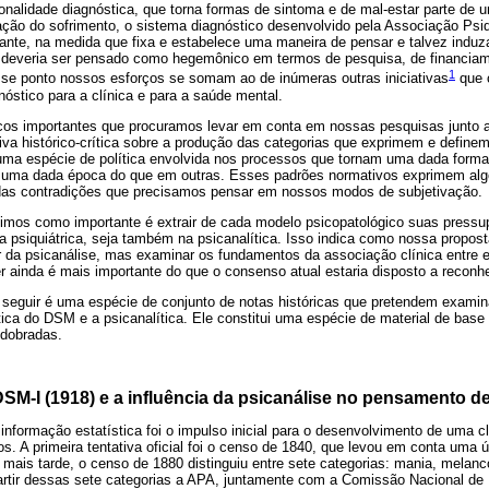
ionalidade diagnóstica, que torna formas de sintoma e de mal-estar parte de 
zação do sofrimento, o sistema diagnóstico desenvolvido pela Associação Psi
ante, na medida que fixa e estabelece uma maneira de pensar e talvez induz
 deveria ser pensado como hegemônico em termos de pesquisa, de financia
1
esse ponto nossos esforços se somam ao de inúmeras outras iniciativas
que 
óstico para a clínica e para a saúde mental.
os importantes que procuramos levar em conta em nossas pesquisas junto ao
a histórico-crítica sobre a produção das categorias que exprimem e definem
a espécie de política envolvida nos processos que tornam uma dada forma d
uma dada época do que em outras. Esses padrões normativos exprimem algo
as contradições que precisamos pensar em nossos modos de subjetivação.
mos como importante é extrair de cada modelo psicopatológico suas pressup
a psiquiátrica, seja também na psicanalítica. Isso indica como nossa propos
artir da psicanálise, mas examinar os fundamentos da associação clínica entre 
 ainda é mais importante do que o consenso atual estaria disposto a reconhe
 a seguir é uma espécie de conjunto de notas históricas que pretendem exam
tica do DSM e a psicanalítica. Ele constitui uma espécie de material de base 
dobradas.
SM-I (1918) e a influência da psicanálise no pensamento d
informação estatística foi o impulso inicial para o desenvolvimento de uma c
. A primeira tentativa oficial foi o censo de 1840, que levou em conta uma ú
mais tarde, o censo de 1880 distinguiu entre sete categorias: mania, melanco
artir dessas sete categorias a APA, juntamente com a Comissão Nacional de 