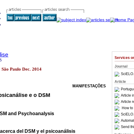
lise
Services 
5
Journal
87 São Paulo Dec. 2014
SciELO 
Article
MANIFESTAÇÕES
Portugu
psicanálise e o DSM
Article 
Article 
How to c
SM and Psychoanalysis
SciELO 
Automati
Send thi
acerca del DSM y el psicoanálisis