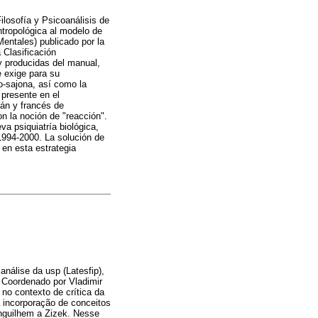
Filosofía y Psicoanálisis de
antropológica al modelo de
entales) publicado por la
 Clasificación
y producidas del manual,
e exige para su
o-sajona, así como la
 presente en el
mán y francés de
n la noción de "reacción".
a psiquiatría biológica,
1994-2000. La solución de
 en esta estrategia
análise da usp (Latesfip),
. Coordenado por Vladimir
 no contexto de crítica da
a incorporação de conceitos
anguilhem a Zizek. Nesse