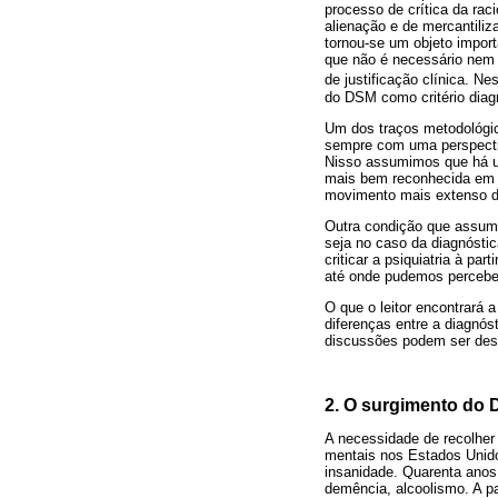
processo de crítica da rac
alienação e de mercantili
tornou-se um objeto import
que não é necessário nem
de justificação clínica. N
do DSM como critério diagn
Um dos traços metodológic
sempre com uma perspectiv
Nisso assumimos que há um
mais bem reconhecida em 
movimento mais extenso d
Outra condição que assumi
seja no caso da diagnóstic
criticar a psiquiatria à p
até onde pudemos perceber
O que o leitor encontrará
diferenças entre a diagnós
discussões podem ser des
2. O surgimento do D
A necessidade de recolher 
mentais nos Estados Unidos
insanidade. Quarenta anos 
demência, alcoolismo. A p