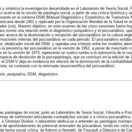
 y sintetiza la investigación desarrollada en el Laboratorio de Teoría Social, 
 acerca de la noción de patología social, a partir de una crítica histórica y 
resente en el sistema DSM (Manual Diagnóstico y Estadístico de Trastornos M
ericana desde 1952 y replicado por la Organización Mundial de la Salud en la
des (cie). Nuestro objetivo, en este examen de las cinco versiones hasta ho
o existe una relación entre el diagnóstico psiquiátrico y el psicoanálisis, qu
s acerca de la diseminación y recepción del psicoanálisis en la cultura angl
rmaciones internas del psicoanálisis en cada período. El psicoanálisis estaba
, idealizador inicial del DSM, y operaba una síntesis entre los modelos ale
 la presencia del psicoanálisis en la versión de 1952, a pesar de mesclado co
is en la versión de 1973, representa un vuelco rumbo a la autonomía de la nuev
specie de disolución de la psicopatología, que se concluyó en la edición de 
l DSM-V deja en evidencia los efectos de la disminución de la confiabilidad
sta, en contraste con la retomada neurocientífica del psicoanálisis.
sis, psiquiatría, DSM, diagnóstico
patologias do social, junto ao Laboratório de Teoria Social, Filosofia e Psic
mas de sofrimento articulando contradições sociais e a clínica psicanalítica
. e Christian Dunker, o laboratório dedica-se a entender as patologias mentais
 e de aprofundamento do potencial renovador da psicanálise, tendo em vista 
da teoria social crítica, de Adorno a Honneth, de Foucault a Deleuze e de C