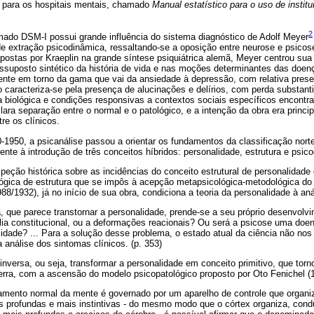
 para os hospitais mentais, chamado
Manual estatístico para o uso de instit
2
ado DSM-I possui grande influência do sistema diagnóstico de Adolf Meyer
de extração psicodinâmica, ressaltando-se a oposição entre neurose e psico
postas por Kraeplin na grande síntese psiquiátrica alemã, Meyer centrou sua 
essuposto sintético da história de vida e nas moções determinantes das doen
lmente em torno da gama que vai da ansiedade à depressão, com relativa pres
 caracteriza-se pela presença de alucinações e delírios, com perda substanti
ia biológica e condições responsivas a contextos sociais específicos encont
clara separação entre o normal e o patológico, e a intenção da obra era princ
re os clínicos.
-1950, a psicanálise passou a orientar os fundamentos da classificação nor
ente à introdução de três conceitos híbridos: personalidade, estrutura e psic
ção histórica sobre as incidências do conceito estrutural de personalidade
lógica de estrutura que se impôs à acepção metapsicológica-metodológica do 
88/1932), já no início de sua obra, condiciona a teoria da personalidade à an
, que parece transtornar a personalidade, prende-se a seu próprio desenvolv
ia constitucional, ou a deformações reacionais? Ou será a psicose uma do
idade? ... Para a solução desse problema, o estado atual da ciência não no
a análise dos sintomas clínicos. (p. 353)
nversa, ou seja, transformar a personalidade em conceito primitivo, que to
erra, com a ascensão do modelo psicopatológico proposto por Oto Fenichel (
amento normal da mente é governado por um aparelho de controle que organiz
s profundas e mais instintivas - do mesmo modo que o córtex organiza, condu