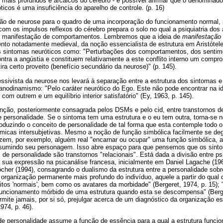
 mais profundos e arcaicos do cérebro - é possível afirmar que o denomina
icos é uma insuficiência do aparelho de controle. (p. 16)
ão de neurose para o quadro de uma incorporação do funcionamento normal,
 com os impulsos reflexos do cérebro prepara o solo no qual a psiquiatria do
o manifestação de comportamentos. Lembremos que a ideia de
manifestação
nto notadamente medieval, da noção essencialista de estrutura em Aristótele
os sintomas neuróticos como: "Perturbações dos comportamentos, dos sentim
ra a angústia e constituem relativamente a este conflito interno um compro
ira certo proveito (benefício secundário da neurose)" (p. 145).
sivista da neurose nos levará à separação entre a estrutura dos sintomas e
anodinamismo: "Pelo caráter neurótico do Ego. Este não pode encontrar na id
om outrem e um equilíbrio interior satisfatório" (Ey, 1963, p. 145).
inção, posteriormente consagrada pelos DSMs e pelo cid, entre transtornos d
e personalidade. Se o sintoma tem uma estrutura e o eu tem outra, torna-se 
roduzindo o conceito de personalidade de tal forma que esta contemple todo 
nâmicas intersubjetivas. Mesmo a noção de função simbólica facilmente se d
fazem, por exemplo, alguém real "encarnar ou ocupar" uma função simbólica,
umindo seu personagem. Isso abre espaço para que pensemos que os sinto
 de personalidade são transtornos "relacionais". Está dada a divisão entre psi
á sua expressão na psicanálise francesa, inicialmente em Daniel Lagache (1
cher (1994), consagrando o dualismo da estrutura entre a personalidade sobre
 organização permanente mais profundo do indivíduo, aquele a partir do qual
tos 'normais', bem como os avatares da morbidade" (Bergeret, 1974, p. 15); "
ncionamento mórbido de uma estrutura quando esta se descompensa" (Berger
mite jamais, por si só, prejulgar acerca de um diagnóstico da organização es
974, p. 46).
e personalidade assume a função de essência para a qual a estrutura funci