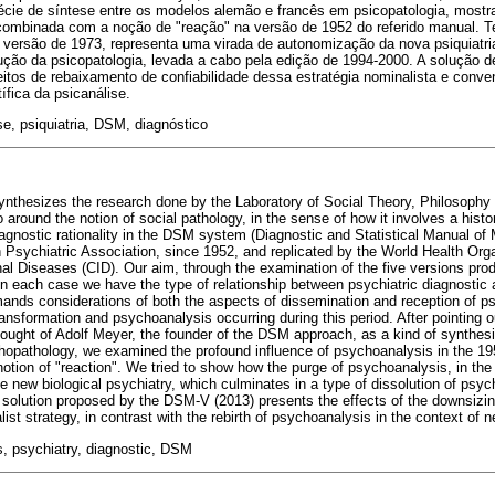
ie de síntese entre os modelos alemão e francês em psicopatologia, most
 combinada com a noção de "reação" na versão de 1952 do referido manual.
 versão de 1973, representa uma virada de autonomização da nova psiquiatria
ção da psicopatologia, levada a cabo pela edição de 1994-2000. A solução d
tos de rebaixamento de confiabilidade dessa estratégia nominalista e conve
fica da psicanálise.
e, psiquiatria, DSM, diagnóstico
synthesizes the research done by the Laboratory of Social Theory, Philosoph
 around the notion of social pathology, in the sense of how it involves a histo
iagnostic rationality in the DSM system (Diagnostic and Statistical Manual of
Psychiatric Association, since 1952, and replicated by the World Health Orga
onal Diseases (CID). Our aim, through the examination of the five versions prod
 each case we have the type of relationship between psychiatric diagnostic 
ands considerations of both the aspects of dissemination and reception of ps
ransformation and psychoanalysis occurring during this period. After pointing ou
hought of Adolf Meyer, the founder of the DSM approach, as a kind of synth
opathology, we examined the profound influence of psychoanalysis in the 19
notion of "reaction". We tried to show how the purge of psychoanalysis, in the
he new biological psychiatry, which culminates in a type of dissolution of psy
 solution proposed by the DSM-V (2013) presents the effects of the downsizing 
ist strategy, in contrast with the rebirth of psychoanalysis in the context of 
, psychiatry, diagnostic, DSM