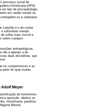
um processo social de
quiátrica Americana (APA)
a um tipo de psicopatologia
mento em saúde mental ou
contrapõem-se à soberania
 Latesfip é o de contar
 o sofrimento mental.
e sofrer mais visível e
 sobre o próprio
osições antropológicas,
ta não é apenas a de
essas duas disciplinas, que
cer.
inar os compromissos e as
a partir do qual muitas
e Adolf Meyer
lassificação de transtornos
nica oposição: idiotice ou
lia, monomania, paralisia,
Higiene Mental,