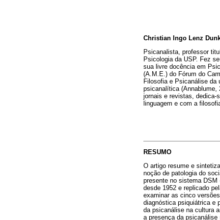
Christian Ingo Lenz Dun
Psicanalista, professor tit
Psicologia da USP. Fez se
sua livre docência em Psi
(A.M.E.) do Fórum do Camp
Filosofia e Psicanálise da 
psicanalítica (Annablume, 
jornais e revistas, dedica
linguagem e com a filosof
RESUMO
O artigo resume e sintetiza
noção de patologia do soci
presente no sistema DSM (
desde 1952 e replicado pe
examinar as cinco versões
diagnóstica psiquiátrica e
da psicanálise na cultura 
a presença da psicanálise 