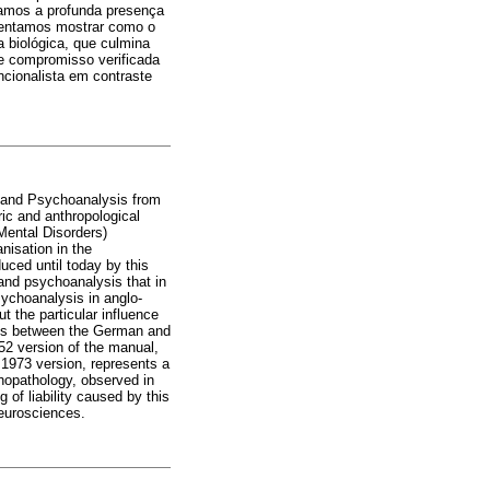
ramos a profunda presença
 Tentamos mostrar como o
 biológica, que culmina
e compromisso verificada
ncionalista em contraste
y and Psychoanalysis from
ric and anthropological
 Mental Disorders)
nisation in the
uced until today by this
and psychoanalysis that in
ychoanalysis in anglo-
t the particular influence
esis between the German and
52 version of the manual,
 1973 version, represents a
chopathology, observed in
of liability caused by this
neurosciences.