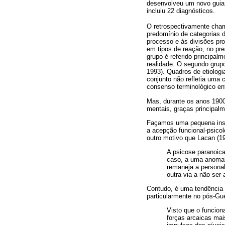
desenvolveu um novo guia
incluiu 22 diagnósticos.
O retrospectivamente cham
predomínio de categorias 
processo e às divisões pro
em tipos de reação, no pr
grupo é referido principa
realidade. O segundo grupo
1993). Quadros de etiolog
conjunto não refletia uma 
consenso terminológico ent
Mas, durante os anos 1900
mentais, graças principalm
Façamos uma pequena inspe
a acepção funcional-psico
outro motivo que Lacan (19
A psicose paranoica
caso, a uma anomal
remaneja a personal
outra via a não ser 
Contudo, é uma tendência i
particularmente no pós-Gu
Visto que o funcion
forças arcaicas mai