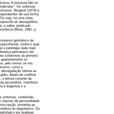
rutura. A estrutura não se
indivíduo". Os sintomas
trutura. Bergeret (1974) é
equivalentes de sua forma,
Ou seja, há uma clara
xpressão do desequilíbrio
a, a saber, predicado
xistência (Mora, 1982, p.
 consenso germânico de
quizofrenia), contra o qual
ue a patologia nada mais
diferença permanece até
des síndromes do primeiro
e aparentemente os
ise, pelo menos se nos
trusivo, como a
 desregulação interna ao
eito, diante de conflitos
a leitura corrente da
 da psicanálise, manifesto
ra a angústia) e a
s sintomas, conferindo-
 classes de personalidade
essa noção, estranha ao
 realista do diagnóstico. Ou
patológico por qualquer