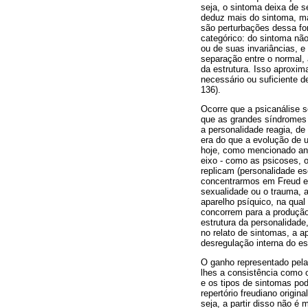
seja, o sintoma deixa de se
deduz mais do sintoma, ma
são perturbações dessa for
categórico: do sintoma não
ou de suas invariâncias, e
separação entre o normal, 
da estrutura. Isso aproxim
necessário ou suficiente d
136).
Ocorre que a psicanálise 
que as grandes síndromes
a personalidade reagia, d
era do que a evolução de u
hoje, como mencionado ant
eixo - como as psicoses, o
replicam (personalidade es
concentrarmos em Freud e 
sexualidade ou o trauma, 
aparelho psíquico, na qual
concorrem para a produção 
estrutura da personalidade
no relato de sintomas, a a
desregulação interna do es
O ganho representado pela 
lhes a consistência como 
e os tipos de sintomas pod
repertório freudiano origin
seja, a partir disso não é