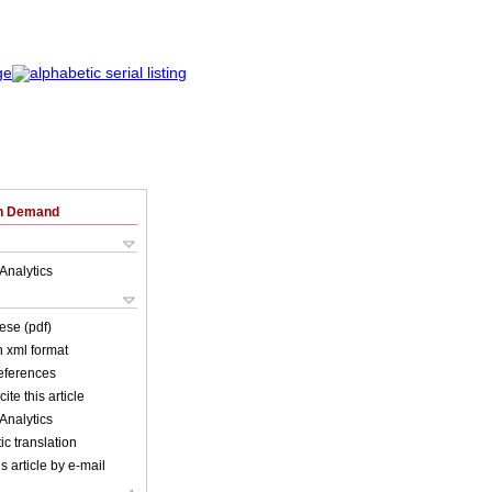
on Demand
Analytics
ese (pdf)
in xml format
references
ite this article
Analytics
c translation
s article by e-mail