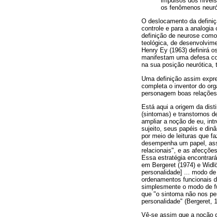
impulsos dos níveis
os fenômenos neurót
O deslocamento da definiç
controle e para a analogia
definição de neurose com
teológica, de desenvolvime
Henry Ey (1963) definirá 
manifestam uma defesa cont
na sua posição neurótica, t
Uma definição assim expres
completa o inventor do org
personagem boas relações c
Está aqui a origem da dist
(sintomas) e transtornos d
ampliar a noção de eu, int
sujeito, seus papéis e di
por meio de leituras que 
desempenha um papel, ass
relacionais", e as afecções
Essa estratégia encontrar
em Bergeret (1974) e Widlö
personalidade] ... modo de
ordenamentos funcionais di
simplesmente o modo de fu
que "o sintoma não nos per
personalidade" (Bergeret, 1
Vê-se assim que a noção d