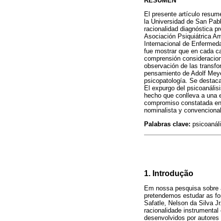
RESUMEN
El presente artículo resume
la Universidad de San Pablo
racionalidad diagnóstica p
Asociación Psiquiátrica Am
Internacional de Enfermeda
fue mostrar que en cada cas
comprensión consideracione
observación de las transfo
pensamiento de Adolf Meyer
psicopatología. Se destaca
El expurgo del psicoanális
hecho que conlleva a una e
compromiso constatada en e
nominalista y convencionali
Palabras clave:
psicoanáli
1. Introdução
Em nossa pesquisa sobre as 
pretendemos estudar as for
Safatle, Nelson da Silva Jr
racionalidade instrumental
desenvolvidos por autores 