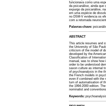
funcionava como uma espéc
da psicanálise, ainda que
expurgo da psicanálise, na
em uma espécie de dissolu
no DSM-V evidencia os efei
com a retomada neurocientí
Palavras-chave:
psicanális
ABSTRACT
This article resumes and 
the University of São Paulo
criticism of the model of d
developed by the American 
Classification of Internati
manual, was to show how in
order to be understood dem
saxon culture as internal t
of psychoanalysis in the t
the French models in psych
even if combined with the 
turn of automatisation of t
the 1994-2000 edition. The
nominalist and conventional
Keywords:
psychoanalysis