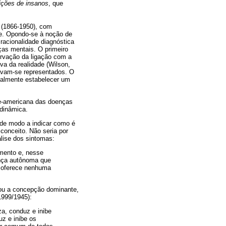
uições de insanos
, que
(1866-1950), com
se. Opondo-se à noção de
racionalidade diagnóstica
ças mentais. O primeiro
ervação da ligação com a
va da realidade (Wilson,
ravam-se representados. O
ipalmente estabelecer um
te-americana das doenças
odinâmica.
 de modo a indicar como é
conceito. Não seria por
álise dos sintomas:
imento e, nesse
ença autônoma que
s oferece nenhuma
rnou a concepção dominante,
1999/1945):
a, conduz e inibe
z e inibe os