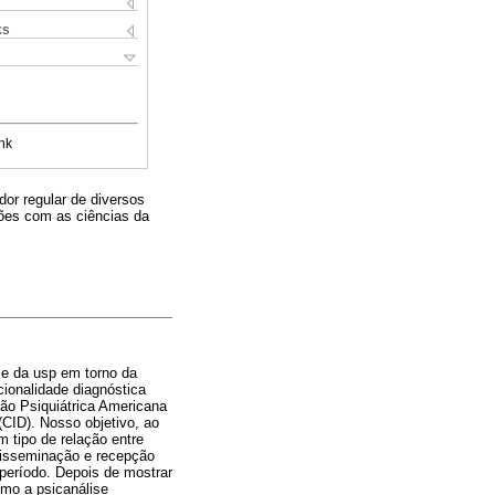
ks
nk
dor regular de diversos
ações com as ciências da
ise da usp em torno da
cionalidade diagnóstica
ão Psiquiátrica Americana
CID). Nosso objetivo, ao
 tipo de relação entre
 disseminação e recepção
 período. Depois de mostrar
omo a psicanálise