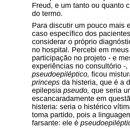
Freud, e um tanto ou quanto cl
do termo.
Para discutir um pouco mais 
caso específico dos paciente
considerar o próprio diagnóst
no hospital. Percebi em meus
participação no projeto - e 
experiências no consultório -,
pseudoepiléptico,
ficou mistu
princeps
da histeria, que é a 
epilepsia
pseudo,
que seria u
escancaradamente em questã
histeria: seria o histérico ví
toma partido, pois a linguage
farsante: ele é
pseudoepilépti