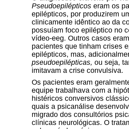
Pseudoepilépticos
eram os pa
epilépticos, por produzirem u
clinicamente idêntico ao da c
possuíam foco epiléptico no cé
vídeo-eeg. Outros casos eram
pacientes que tinham crises ep
epilépticos, mas, adicionalme
pseudoepilépticas,
ou seja, 
imitavam a crise convulsiva.
Os pacientes eram geralment
equipe trabalhava com a hipó
histéricos conversivos clássi
quais a psicanálise desenvol
migrado dos consultórios psica
clínicas neurológicas. O trat