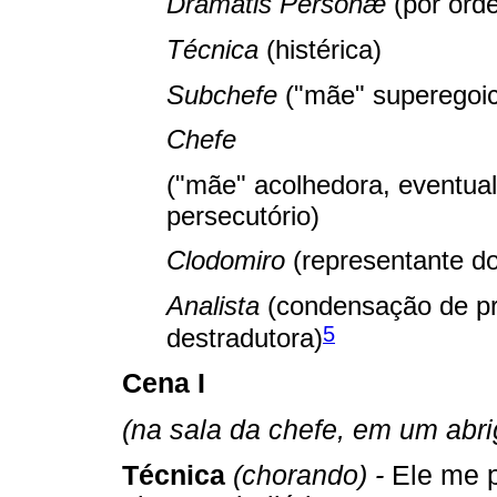
Dramatis Personæ
(por ord
Técnica
(histérica)
Subchefe
("mãe" superegoi
Chefe
("mãe" acolhedora, eventua
persecutório)
Clodomiro
(representante do
Analista
(condensação de pr
5
destradutora)
Cena I
(na sala da chefe, em um abr
Técnica
(chorando) -
Ele me p