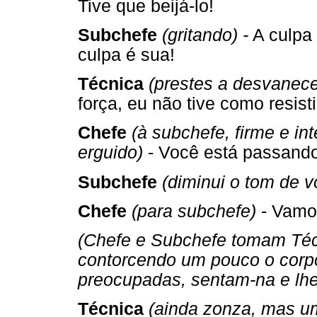
Tive que beijá-lo!
Subchefe
(gritando) -
A culpa 
culpa é sua!
Técnica
(prestes a desvanec
força, eu não tive como resisti
Chefe
(à subchefe, firme e in
erguido)
- Você está passando 
Subchefe
(diminui o tom de 
Chefe
(para subchefe)
- Vamo
(Chefe e Subchefe tomam Téc
contorcendo um pouco o corp
preocupadas, sentam-na e lh
Técnica
(ainda zonza, mas u