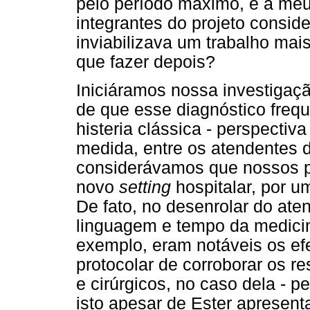
pelo período máximo, e a meu
integrantes do projeto consid
inviabilizava um trabalho mai
que fazer depois?
Iniciáramos nossa investigaç
de que esse diagnóstico freq
histeria clássica - perspect
medida, entre os atendentes da
considerávamos que nossos p
novo
setting
hospitalar, por u
De fato, no desenrolar do ate
linguagem e tempo da medici
exemplo, eram notáveis os ef
protocolar de corroborar os re
e cirúrgicos, no caso dela - 
isto apesar de Ester apresenta