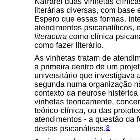
Narrarei duas vinhetas clínica
literárias diversas, com base 
Espero que essas formas, int
atendimentos psicanalíticos, 
literacura
como clínica psicanal
como fazer literário.
As vinhetas tratam de atendim
a primeira dentro de um proje
universitário que investigava 
segunda numa organização n
contexto da neurose histéric
vinhetas teoricamente, conce
teórico-clínica, ou das proto
atendimentos - a questão da fo
3
destas psicanálises.