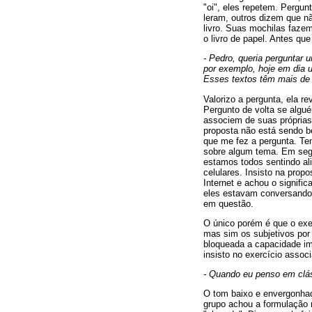
"oi", eles repetem. Pergu
leram, outros dizem que n
livro. Suas mochilas fazem
o livro de papel. Antes qu
- Pedro, queria perguntar 
por exemplo, hoje em dia u
Esses textos têm mais de
Valorizo a pergunta, ela r
Pergunto de volta se algu
associem de suas próprias
proposta não está sendo b
que me fez a pergunta. Te
sobre algum tema. Em segu
estamos todos sentindo ali
celulares. Insisto na pro
Internet e achou o signifi
eles estavam conversando 
em questão.
O único porém é que o exer
mas sim os subjetivos por 
bloqueada a capacidade ima
insisto no exercício assoc
- Quando eu penso em clás
O tom baixo e envergonhad
grupo achou a formulação r