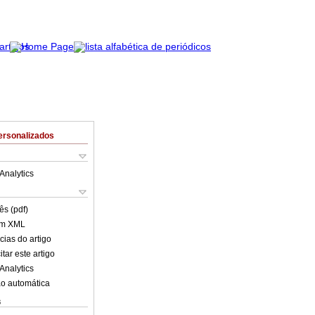
ersonalizados
Analytics
ês (pdf)
em XML
cias do artigo
tar este artigo
Analytics
o automática
s