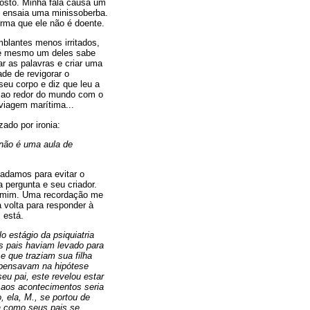
posto. Minha fala causa um
e ensaia uma minissoberba.
rma que ele não é doente.
blantes menos irritados,
até mesmo um deles sabe
r as palavras e criar uma
de de revigorar o
eu corpo e diz que leu a
m ao redor do mundo com o
viagem marítima...
ado por ironia:
 não é uma aula de
adamos para evitar o
 pergunta e seu criador.
e mim. Uma recordação me
 volta para responder à
 está.
o estágio da psiquiatria
os pais haviam levado para
 que traziam sua filha
 pensavam na hipótese
eu pai, este revelou estar
a aos acontecimentos seria
, ela, M., se portou de
a como seus pais se