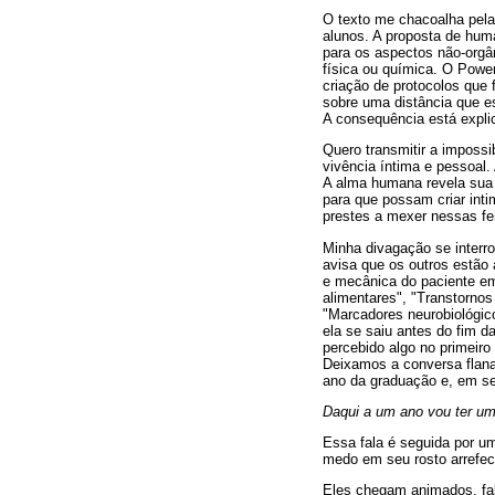
O texto me chacoalha pela
alunos. A proposta de hum
para os aspectos não-orgân
física ou química. O Power
criação de protocolos qu
sobre uma distância que es
A consequência está explic
Quero transmitir a impossib
vivência íntima e pessoal.
A alma humana revela sua 
para que possam criar int
prestes a mexer nessas fe
Minha divagação se interro
avisa que os outros estão
e mecânica do paciente em
alimentares", "Transtornos
"Marcadores neurobiológic
ela se saiu antes do fim d
percebido algo no primeiro
Deixamos a conversa flanar
ano da graduação e, em seg
Daqui a um ano vou ter u
Essa fala é seguida por u
medo em seu rosto arrefec
Eles chegam animados, fal