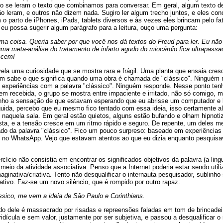
nto se leram o texto que combinamos para conversar. Em geral, algum texto d
ão leram, e outros não dizem nada. Sugiro ler algum trecho juntos, e eles 
 o parto de iPhones, iPads, tablets diversos e às vezes eles brincam pelo f
e eu possa sugerir algum parágrafo para a leitura, ouço uma pergunta:
uma coisa. Queria saber por que você nos dá textos do Freud para ler. Eu não
ma meta-análise do tratamento de infarto agudo do miocárdio fica ultrapass
 cem!
evela uma curiosidade que se mostra rara e frágil. Uma planta que ensaia cres
ém sabe o que significa quando uma obra é chamada de "clássico". Ninguém 
 experiências com a palavra "clássico". Ninguém responde. Nesse ponto ten
em recebida, o grupo se mostra entre impaciente e irritado, não só comigo
nho a sensação de que estavam esperando que eu abrisse um computador e l
ida, percebo que eu mesmo fico tentado com essa ideia, isso certamente ali
 naquela sala. Em geral estão quietos, alguns estão bufando e olham hipnoti
posta, e a tensão cresce em um ritmo rápido e seguro. De repente, um deles 
cado da palavra "clássico". Fico um pouco surpreso: baseado em experiências 
no WhatsApp. Vejo que estavam atentos ao que eu dizia enquanto pesquisav
cício não consistia em encontrar os significados objetivos da palavra (a ling
meio da atividade associativa. Penso que a Internet poderia estar sendo uti
ginativa/criativa. Tento não desqualificar o internauta pesquisador, sublinh
iativo. Faz-se um novo silêncio, que é rompido por outro rapaz:
sico, me vem a ideia de São Paulo e Corinthians.
o dele é massacrado por risadas e repreensões faladas em tom de brincadei
idícula e sem valor, justamente por ser subjetiva, e passou a desqualificar o