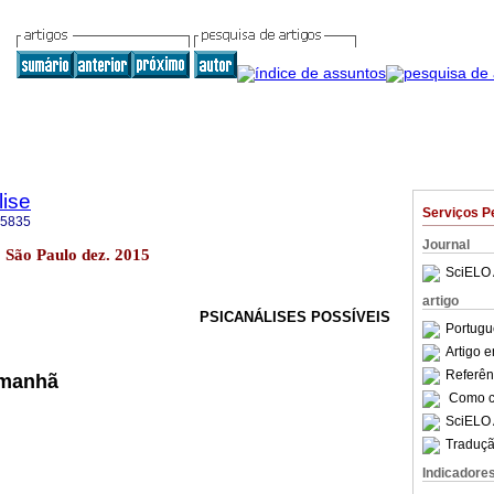
lise
Serviços P
-5835
Journal
9 São Paulo dez. 2015
SciELO 
artigo
PSICANÁLISES POSSÍVEIS
Portugu
Artigo 
Referên
 manhã
Como ci
SciELO 
Traduçã
Indicadore