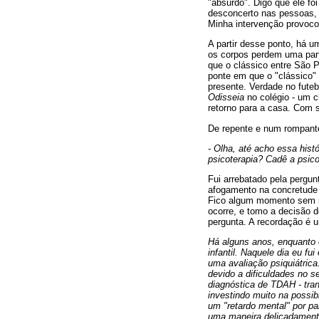
"absurdo". Digo que ele fo
desconcerto nas pessoas, 
Minha intervenção provoco
A partir desse ponto, há 
os corpos perdem uma part
que o clássico entre São P
ponte em que o "clássico"
presente. Verdade no fute
Odisseia
no colégio - um c
retorno para a casa. Com 
De repente e num rompante
- Olha, até acho essa histó
psicoterapia? Cadê a psico
Fui arrebatado pela pergu
afogamento na concretude e
Fico algum momento sem s
ocorre, e tomo a decisão d
pergunta. A recordação é u
Há alguns anos, enquanto e
infantil. Naquele dia eu f
uma avaliação psiquiátric
devido a dificuldades no 
diagnóstica de TDAH - tran
investindo muito na possib
um "retardo mental" por pa
uma maneira delicadamente