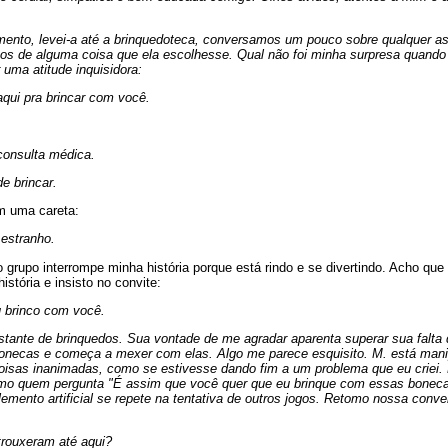
ento, levei-a até a brinquedoteca, conversamos um pouco sobre qualquer as
os de alguma coisa que ela escolhesse. Qual não foi minha surpresa quando t
 uma atitude inquisidora:
aqui pra brincar com você.
consulta médica.
e brincar.
m uma careta:
estranho.
grupo interrompe minha história porque está rindo e se divertindo. Acho que
stória e insisto no convite:
u brinco com você.
estante de brinquedos. Sua vontade de me agradar aparenta superar sua falta 
bonecas e começa a mexer com elas. Algo me parece esquisito. M. está man
sas inanimadas, como se estivesse dando fim a um problema que eu criei. 
mo quem pergunta "É assim que você quer que eu brinque com essas bonecas
ento artificial se repete na tentativa de outros jogos. Retomo nossa conver
 trouxeram até aqui?