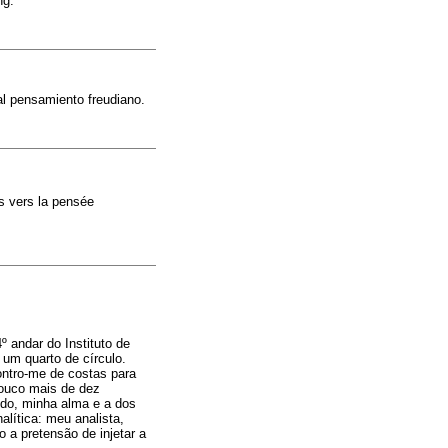
ng.
al pensamiento freudiano.
s vers la pensée
 andar do Instituto de
 um quarto de círculo.
ontro-me de costas para
pouco mais de dez
do, minha alma e a dos
lítica: meu analista,
 a pretensão de injetar a