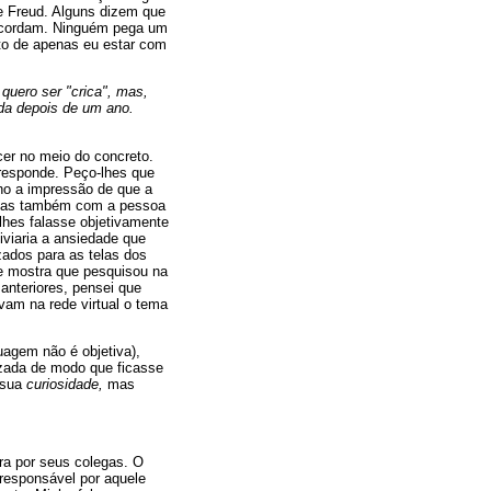
e Freud. Alguns dizem que
concordam. Ninguém pega um
ato de apenas eu estar com
 quero ser "crica", mas,
ada depois de um ano.
cer no meio do concreto.
responde. Peço-lhes que
ho a impressão de que a
, mas também com a pessoa
hes falasse objetivamente
viaria a ansiedade que
zados para as telas dos
me mostra que pesquisou na
anteriores, pensei que
am na rede virtual o tema
uagem não é objetiva),
lizada de modo que ficasse
o sua
curiosidade,
mas
ra por seus colegas. O
 responsável por aquele