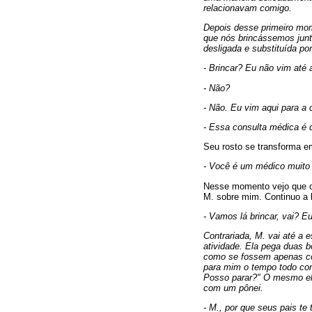
relacionavam comigo.
Depois desse primeiro mom
que nós brincássemos junt
desligada e substituída por
- Brincar? Eu não vim até 
- Não?
- Não. Eu vim aqui para a 
- Essa consulta médica é d
Seu rosto se transforma e
- Você é um médico muito 
Nesse momento vejo que o 
M. sobre mim. Continuo a hi
- Vamos lá brincar, vai? E
Contrariada, M. vai até a 
atividade. Ela pega duas 
como se fossem apenas coi
para mim o tempo todo co
Posso parar?" O mesmo elem
com um pônei.
- M., por que seus pais te