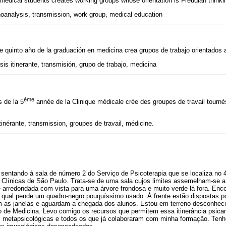
 medical students creates working groups whose orientation is Freudian thinki
oanalysis, transmission, work group, medical education
 quinto año de la graduación en medicina crea grupos de trabajo orientados 
sis itinerante, transmisión, grupo de trabajo, medicina
ème
 de la 5
année de la Clinique médicale crée des groupes de travail tourné
inérante, transmission, groupes de travail, médicine.
entando à sala de número 2 do Serviço de Psicoterapia que se localiza no 4º
s Clínicas de São Paulo. Trata-se de uma sala cujos limites assemelham-se a
 arredondada com vista para uma árvore frondosa e muito verde lá fora. Enc
 qual pende um quadro-negro pouquíssimo usado. À frente estão dispostas 
 as janelas e aguardam a chegada dos alunos. Estou em terreno desconheci
o de Medicina. Levo comigo os recursos que permitem essa itinerância psicana
s metapsicológicas e todos os que já colaboraram com minha formação. Tenho