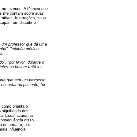
tou fazendo. A técnica que
es me contam sobre suas
ativas, frustrações, seus
cupam em discutir o
m um professor que dá uma
tia", "relação médico-
o.
o", "por favor" durante o
ntes ou buscar tratá-los
ente que tem um protocolo
encostar no paciente, ter
l como orienta o
 significado dos
to. Essa lacuna na
 consequência disso
u enferma, e, por
mais influência