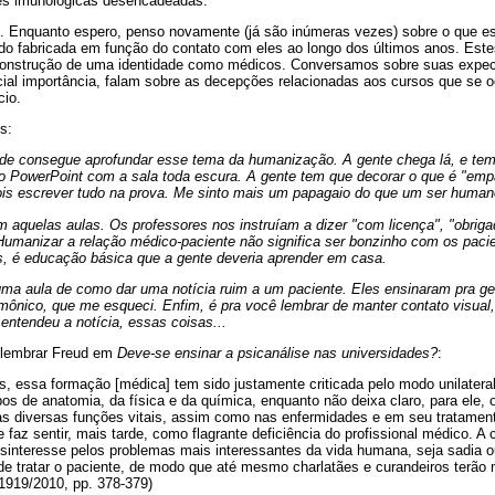
ões imunológicas desencadeadas.
. Enquanto espero, penso novamente (já são inúmeras vezes) sobre o que es
o fabricada em função do contato com eles ao longo dos últimos anos. Est
onstrução de uma identidade como médicos. Conversamos sobre suas expect
al importância, falam sobre as decepções relacionadas aos cursos que se o
cio.
s:
ade consegue aprofundar esse tema da humanização. A gente chega lá, e te
o PowerPoint com a sala toda escura. A gente tem que decorar o que é "empa
epois escrever tudo na prova. Me sinto mais um papagaio do que um ser human
om aquelas aulas. Os professores nos instruíam a dizer "com licença", "obrigad
umanizar a relação médico-paciente não significa ser bonzinho com os pacie
s, é educação básica que a gente deveria aprender em casa.
ma aula de como dar uma notícia ruim a um paciente. Eles ensinaram pra g
ônico, que me esqueci. Enfim, é pra você lembrar de manter contato visual, 
 entendeu a notícia, essas coisas...
 lembrar Freud em
Deve-se ensinar a psicanálise nas universidades?
:
, essa formação [médica] tem sido justamente criticada pelo modo unilatera
s de anatomia, da física e da química, enquanto não deixa claro, para ele, o
as diversas funções vitais, assim como nas enfermidades e em seu tratamen
faz sentir, mais tarde, como flagrante deficiência do profissional médico. A
esinteresse pelos problemas mais interessantes da vida humana, seja sadia o
e de tratar o paciente, de modo que até mesmo charlatães e curandeiros terão 
 1919/2010, pp. 378-379)