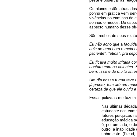
peste e observar as reaç
Os alunos estão atrasados
ponho em prática vem send
vivências no caminho da c
sonhos e medos. De especi
aspecto humano desse ofí
São trechos de seus relato
Eu não acho que a faculd
aula de uma hora e meia n
paciente", "ética", pra d
Eu ficava muito irritada c
contato com os acientes. H
bem. Isso é de muito ante
Um dia nossa turma teve u
já pronto, tem até um mnem
certeza de que ele ouviu e
Essas palavras me fazem
Nas últimas décadas
estudante nos campo
fatores psíquicos n
educação médica se 
é, por um lado, o d
outro, a inabilidad
sobre este. (Freud,