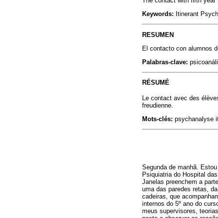
The contact with fifth year
Keywords:
Itinerant Psych
RESUMEN
El contacto con alumnos de
Palabras-clave:
psicoanáli
RÉSUMÉ
Le contact avec des élèves
freudienne.
Mots-clés:
psychanalyse it
Segunda de manhã. Estou s
Psiquiatria do Hospital da
Janelas preenchem a parte
uma das paredes retas, da
cadeiras, que acompanham
internos do 5º ano do curs
meus supervisores, teoria