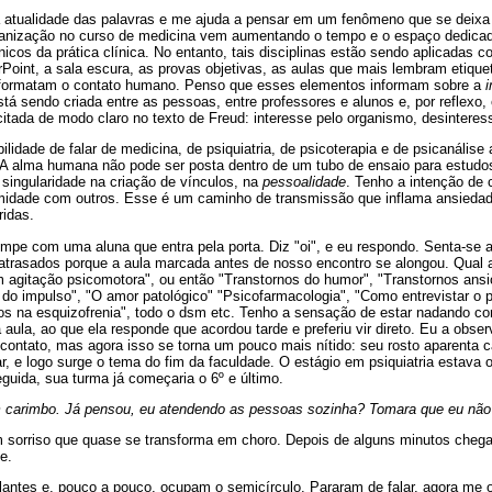
 atualidade das palavras e me ajuda a pensar em um fenômeno que se deixa 
anização no curso de medicina vem aumentando o tempo e o espaço dedicado
icos da prática clínica. No entanto, tais disciplinas estão sendo aplicadas
Point, a sala escura, as provas objetivas, as aulas que mais lembram etique
e formatam o contato humano. Penso que esses elementos informam sobre a
tá sendo criada entre as pessoas, entre professores e alunos e, por reflexo,
itada de modo claro no texto de Freud: interesse pelo organismo, desintere
ilidade de falar de medicina, de psiquiatria, de psicoterapia e de psicanális
 A alma humana não pode ser posta dentro de um tubo de ensaio para estudos
singularidade na criação de vínculos, na
pessoalidade
. Tenho a intenção de 
imidade com outros. Esse é um caminho de transmissão que inflama ansieda
ridas.
mpe com uma aluna que entra pela porta. Diz "oi", e eu respondo. Senta-se 
 atrasados porque a aula marcada antes de nosso encontro se alongou. Qual
 agitação psicomotora", ou então "Transtornos do humor", "Transtornos ansi
 do impulso", "O amor patológico" "Psicofarmacologia", "Como entrevistar o pa
os na esquizofrenia", todo o dsm etc. Tenho a sensação de estar nadando con
a aula, ao que ela responde que acordou tarde e preferiu vir direto. Eu a obs
 contato, mas agora isso se torna um pouco mais nítido: seu rosto aparenta 
, e logo surge o tema do fim da faculdade. O estágio em psiquiatria estava 
uida, sua turma já começaria o 6º e último.
m carimbo. Já pensou, eu atendendo as pessoas sozinha? Tomara que eu não
m sorriso que quase se transforma em choro. Depois de alguns minutos chega
e.
antes e, pouco a pouco, ocupam o semicírculo. Pararam de falar, agora me