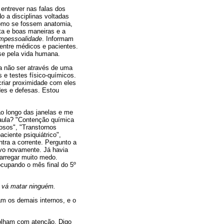
entrever nas falas dos
 a disciplinas voltadas
 como se fossem anatomia,
ta e boas maneiras e a
impessoalidade
. Informam
 entre médicos e pacientes.
sse pela vida humana.
e a não ser através de uma
 e testes físico-químicos.
criar proximidade com eles
des e defesas. Estou
ao longo das janelas e me
 aula? "Contenção química
osos", "Transtornos
ciente psiquiátrico",
tra a corrente. Pergunto a
ervo novamente. Já havia
carregar muito medo.
ocupando o mês final do 5º
 vá matar ninguém.
m os demais internos, e o
 olham com atenção. Digo