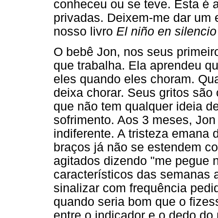
conheceu ou se teve. Esta é 
privadas. Deixem-me dar um 
nosso livro
El niño en silenci
O bebê Jon, nos seus primei
que trabalha. Ela aprendeu qu
eles quando eles choram. Qua
deixa chorar. Seus gritos sã
que não tem qualquer ideia d
sofrimento. Aos 3 meses, Jo
indiferente. A tristeza emana
braços já não se estendem co
agitados dizendo "me pegue 
característicos das semanas 
sinalizar com frequência ped
quando seria bom que o fizes
entre o indicador e o dedo d