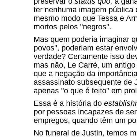
preservar o
status quo,
a ganâ
ter nenhuma imagem pública d
mesmo modo que Tessa e Arn
mortos pelos "negros".
Mas quem poderia imaginar que
povos", poderiam estar envol
verdade? Certamente isso de
mas não, Le Carré, um antigo 
que a negação da importânci
assassinato subsequente de J
apenas "o que é feito" em pro
Essa é a história do
establis
por pessoas incapazes de sent
empregos, quando têm um ponto
No funeral de Justin, temos 