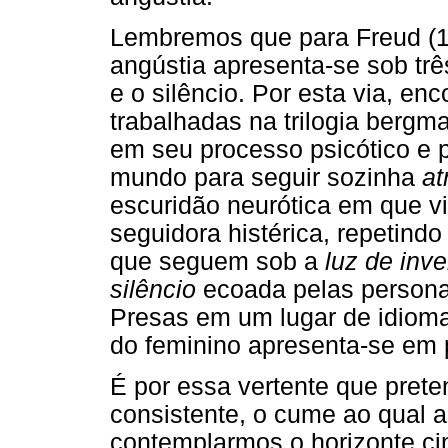
Lembremos que para Freud (1
angústia apresenta-se sob trê
e o silêncio. Por esta via, e
trabalhadas na trilogia bergm
em seu processo psicótico e p
mundo para seguir sozinha
at
escuridão neurótica em que v
seguidora histérica, repetind
que seguem sob a
luz de inv
silêncio
ecoada pelas personag
Presas em um lugar de idioma
do feminino apresenta-se em 
É por essa vertente que pret
consistente, o cume ao qual a
contemplarmos o horizonte c