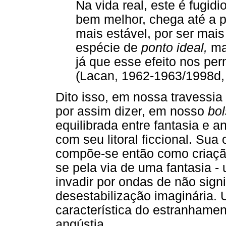
Na vida real, este é fugid
bem melhor, chega até a p
mais estável, por ser mai
espécie de
ponto ideal,
ma
já que esse efeito nos per
(Lacan, 1962-1963/1998d, 
Dito isso, em nossa travessia
por assim dizer, em nosso
bo
equilibrada entre fantasia e 
com seu litoral ficcional. Sua
compõe-se então como criação 
se pela via de uma fantasia - 
invadir por ondas de não sign
desestabilização imaginária. 
característica do estranhame
angústia.