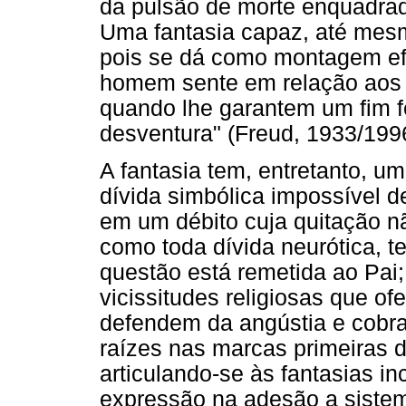
da pulsão de morte enquadrada
Uma fantasia capaz, até mes
pois se dá como montagem ef
homem sente em relação aos p
quando lhe garantem um fim fe
desventura" (Freud, 1933/1996
A fantasia tem, entretanto, u
dívida simbólica impossível d
em um débito cuja quitação nã
como toda dívida neurótica, t
questão está remetida ao Pai
vicissitudes religiosas que 
defendem da angústia e cobra
raízes nas marcas primeiras d
articulando-se às fantasias i
expressão na adesão a sistem