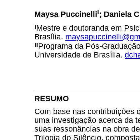
I
Maysa Puccinelli
;
Daniela C
I
Mestre e doutoranda em Psico
Brasília.
maysapuccinelli@gm
II
Programa da Pós-Graduação e
Universidade de Brasília
.
dch
RESUMO
Com base nas contribuições d
uma investigação acerca da t
suas ressonâncias na obra d
Trilogia do Silêncio, compost