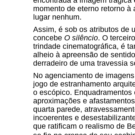
encontrada a imagem trágica 
momento de eterno retorno à a
lugar nenhum.
Assim, é sob os atributos de
concebe
O silêncio
. O terceir
trindade cinematográfica, é 
alheio à apreensão de sentid
derradeiro de uma travessia s
No agenciamento de imagens 
jogo de estranhamento arquit
o escópico. Enquadramentos 
aproximações e afastamentos
quarta parede, atravessamen
incoerentes e desestabilizant
que ratificam o realismo de B