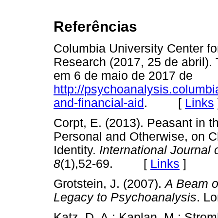
Referências
Columbia University Center fo
Research (2017, 25 de abril).
em 6 de maio de 2017 de
http://psychoanalysis.columbia
and-financial-aid
. [
Links
Corpt, E. (2013). Peasant in th
Personal and Otherwise, on Cl
Identity.
International Journal
8
(1),52-69. [
Links
]
Grotstein, J. (2007).
A Beam of
Legacy to Psychoanalysis
. L
Katz, D. A.; Kaplan, M.; Strom