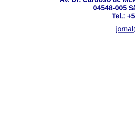
04548-005 Sã
Tel.: +
jorna