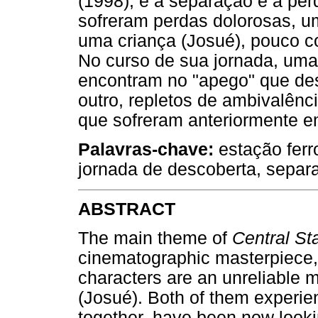
(1998), é a separação e a pe
sofreram perdas dolorosas, u
uma criança (Josué), pouco co
No curso de sua jornada, uma j
encontram no "apego" que de
outro, repletos de ambivalênc
que sofreram anteriormente e
Palavras-chave:
estação ferro
jornada de descoberta, separ
ABSTRACT
The main theme of
Central St
cinematographic masterpiece, 
characters are an unreliable 
(Josué). Both of them experien
together, have been now looking