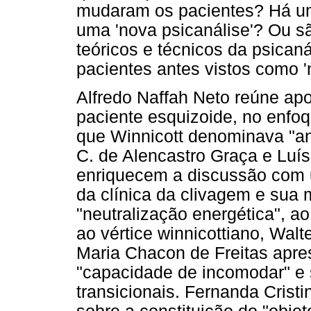
mudaram os pacientes? Há u
uma 'nova psicanálise'? Ou 
teóricos e técnicos da psican
pacientes antes vistos como 'n
Alfredo Naffah Neto reúne ap
paciente esquizoide, no enfoq
que Winnicott denominava "an
C. de Alencastro Graça e Luí
enriquecem a discussão com u
da clínica da clivagem e sua 
"neutralização energética", a
ao vértice winnicottiano, Walte
Maria Chacon de Freitas apre
"capacidade de incomodar" e 
transicionais. Fernanda Crist