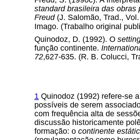
standard brasileira das obra
Freud
(J. Salomão, Trad., Vol.
Imago. (Trabalho original pub
Quinodoz, D. (1992). O
settin
função continente.
Internation
72
,627-635. (R. B. Colucci
1
Quinodoz (1992) refere-se a
possíveis de serem associad
com frequência alta de sessõ
discussão historicamente pol
formação: o
continente estáti
(regulamentação como burocra