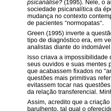
psicanálise?
(1995). Nele, o 
sociedade psicanalítica da ép
mudança no contexto contemp
de pacientes "normopatas".
Green (1995) inverte a questã
tipo de diagnóstico era, em v
analistas diante do indomável
Isso criava a impossibilidade
seus ouvidos e suas mentes p
que acabassem fixados no "an
questões mais primitivas refe
evitassem tocar nas questões
da relação transferencial. Min
Assim, acredito que a criaçã
barulhento, tal qual o oferecid