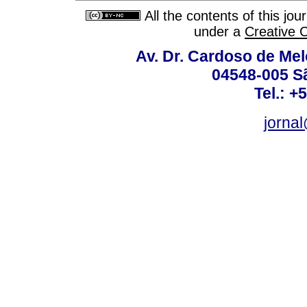
All the contents of this jo
under a
Creative 
Av. Dr. Cardoso de Melo
04548-005 Sã
Tel.: +
jorna