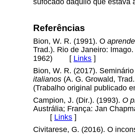
sufocado daquilo que estava
Referências
Bion, W. R. (1991). O
aprende
Trad.). Rio de Janeiro: Imago.
[
Links
]
1962)
Bion, W. R. (2017). Seminário
italianos
(A. G. Growald, Trad.
(Trabalho original publicado 
Campion, J. (Dir.). (1993).
O p
Austrália; França: Jan Chapm
[
Links
]
Civitarese, G. (2016). O incon