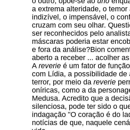
o outro, opõe-se ao
uno
enqua
a extrema alteridade, o temor
indizível, o impensável, o co
cruzam com seu olhar. Questio
ser reconhecidos pelo analist
máscaras poderia estar encobr
e fora da análise?Bion comen
aberto a receber ... acolher as
A
reverie
é um fator de função 
com Lídia, a possibilidade de
terror, por meio da
reverie
perm
oníricas, como a da persona
Medusa. Acredito que a decis
silenciosa, pode ter sido o que
indagação "O coração é do la
notícias de que, naquele cená