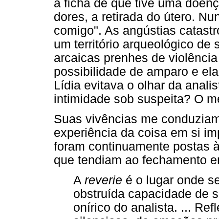
a ficha de que tive uma doenç
dores, a retirada do útero. N
comigo". As angústias catastr
um território arqueológico de s
arcaicas prenhes de violênci
possibilidade de amparo e el
Lídia evitava o olhar da anal
intimidade sob suspeita? O m
Suas vivências me conduziam a
experiência da coisa em si im
foram continuamente postas 
que tendiam ao fechamento e
A
reverie
é o lugar onde s
obstruída capacidade de s
onírico do analista. ... Re