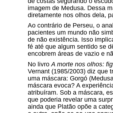
de costas segurando o escudo 
imagem de Medusa. Dessa man
diretamente nos olhos dela, p
Ao contrário de Perseu, o ana
pacientes um mundo não simb
de não existência. Isso impli
fé até que algum sentido se d
encobrem áreas de vazio e nã
No livro
A morte nos olhos: fi
Vernant (1985/2003) diz que 
uma máscara: Gorgó (Medusa),
máscara evoca? A experiência
atribuíram. Sob a máscara, 
que poderia revelar uma surp
ainda que Platão opõe a cate