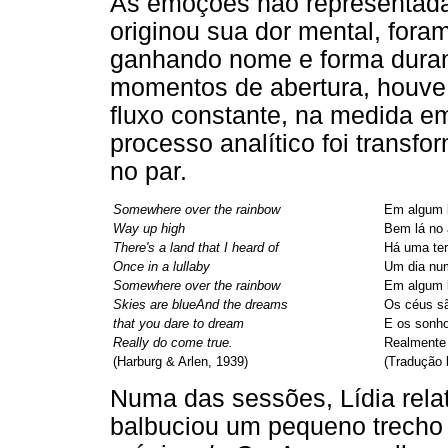
As emoções não representada
originou sua dor mental, for
ganhando nome e forma durant
momentos de abertura, houve
fluxo constante, na medida em
processo analítico foi trans
no par.
Somewhere over the rainbow
Em algum l
Way up high
Bem lá no 
There's a land that I heard of
Há uma terr
Once in a lullaby
Um dia num
Somewhere over the rainbow
Em algum l
Skies are blueAnd the dreams
Os céus sã
that you dare to dream
E os sonho
Really do come true.
Realmente 
(Harburg & Arlen, 1939)
(Tradução l
Numa das sessões, Lídia rela
balbuciou um pequeno trecho 