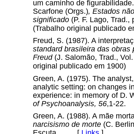
um caminho de figurabilidade.
Scarfone (Orgs.)
, Estados nã
significado
(P. F. Lago, Trad.,
(Trabalho original publicado 
Freud, S. (1987). A interpret
standard brasileira das obra
Freud
(J. Salomão, Trad., Vol.
original publicado em 1900)
Green, A. (1975). The analyst
analytic setting: on changes in
experience: in memory of D. W
of Psychoanalysis, 56
,1-22
Green, A. (1988). A mãe morta
narcisismo de morte
(C. Berli
Escuta. [
Links
]