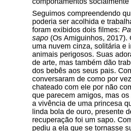
comportamentos socialmente 
Seguimos compreendendo que 
poderia ser acolhida e trabal
foram exibidos dois filmes:
Pa
sapo
(Os Amiguinhos, 2017). O
uma nuvem cinza, solitária e 
animais perigosos. Suas ador
de arte, mas também dão trab
dos bebês aos seus pais. Com
conversaram de como por veze
chateado com ele por não com
que parecem amigos, mas os f
a vivência de uma princesa q
linda bola de ouro, presente 
recuperação foi um sapo. Com
pediu a ela que se tornasse 