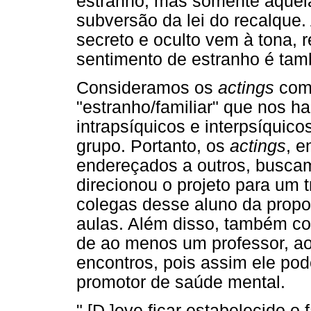
estranho, mas somente aquel
subversão da lei do recalque
secreto e oculto vem à tona, 
sentimento de estranho é tam
Consideramos os
actings
com
"estranho/familiar" que nos ha
intrapsíquicos e interpsíqui
grupo. Portanto, os
actings
, 
endereçados a outros, busca
direcionou o projeto para um 
colegas desse aluno da propos
aulas. Além disso, também c
de ao menos um professor, ao
encontros, pois assim ele pod
promotor de saúde mental.
" [D ]eve ficar estabelecido 