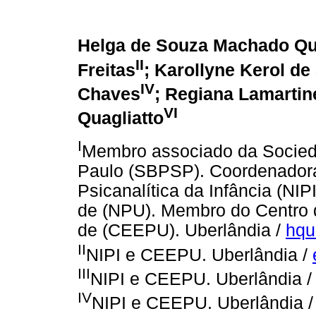
Helga de Souza Machado Qua
II
Freitas
; Karollyne Kerol d
IV
Chaves
; Regiana Lamartin
VI
Quagliatto
I
Membro associado da Socieda
Paulo (SBPSP). Coordenadora
Psicanalítica da Infância (NI
de (NPU). Membro do Centro d
de (CEEPU). Uberlândia /
hqu
II
NIPI e CEEPU. Uberlândia /
III
NIPI e CEEPU. Uberlândia 
IV
NIPI e CEEPU. Uberlândia 