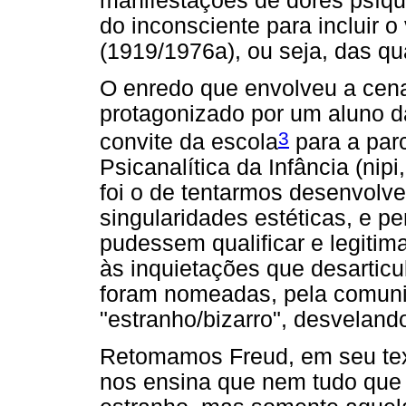
manifestações de dores psíq
do inconsciente para incluir o
(1919/1976a), ou seja, das qua
O enredo que envolveu a cena
protagonizado por um aluno da
3
convite da escola
para a par
Psicanalítica da Infância (nip
foi o de tentarmos desenvolve
singularidades estéticas, e 
pudessem qualificar e legitima
às inquietações que desartic
foram nomeadas, pela comuni
"estranho/bizarro", desvelando
Retomamos Freud, em seu tex
nos ensina que nem tudo que 